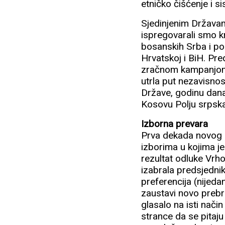
etničko čišćenje i s
Sjedinjenim Državama
ispregovarali smo k
bosanskih Srba i pos
Hrvatskoj i BiH. Pre
zračnom kampanjom 
utrla put nezavisnos
Države, godinu dana 
Kosovu Polju srpska
Izborna prevara
Prva dekada novog s
izborima u kojima je
rezultat odluke Vrh
izabrala predsjednik
preferencija (nijeda
zaustavi novo prebr
glasalo na isti nači
strance da se pitaj