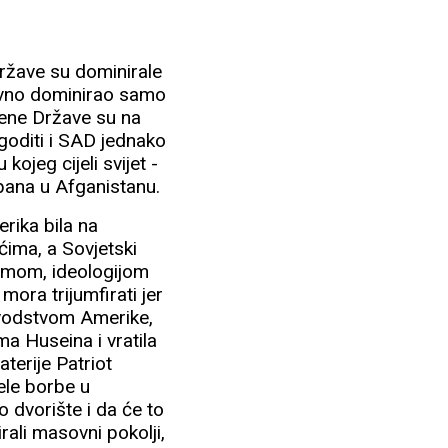
Države su dominirale
aravno dominirao samo
njene Države su na
goditi i SAD jednako
ojeg cijeli svijet -
pana u Afganistanu.
rika bila na
ećima, a Sovjetski
izmom, ideologijom
ora trijumfirati jer
d vodstvom Amerike,
ma Huseina i vratila
erije Patriot
čele borbe u
o dvorište i da će to
irali masovni pokolji,