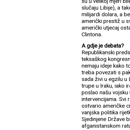
su u velikoj mjeri 
slučaju Libije), a ta
milijardi dolara, a 
američki prestiž u s
američki utjecaj ost
Clintona.
A gdje je debata?
Republikanski preds
teksaškog kongresnik
nemaju ideje kako to
treba povezati s pa
sada živi u egzilu u
trupe u Iraku, iako 
poslao našu vojsku 
intervencijama. Svi 
ostvario američke c
vanjska politika rij
Sjedinjene Države bi
afganistanskom ratu 