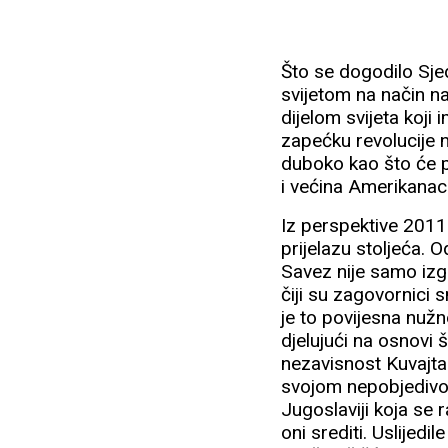
Što se dogodilo Sje
svijetom na način na
dijelom svijeta koji
zapećku revolucije 
duboko kao što će po
i većina Amerikanac
Iz perspektive 2011
prijelazu stoljeća. 
Savez nije samo izg
čiji su zagovornici 
je to povijesna nuž
djelujući na osnovi 
nezavisnost Kuvajta
svojom nepobjedivošć
Jugoslaviji koja se 
oni srediti. Uslijedi