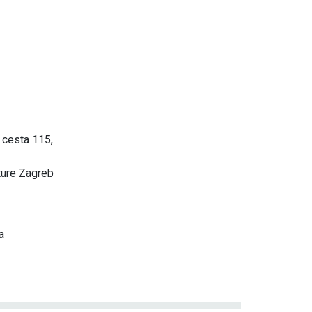
 cesta 115,
ture Zagreb
a