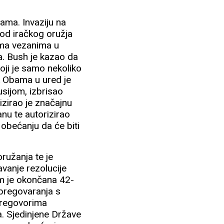
ama. Invaziju na
i od iračkog oružja
ama vezanima u
ma. Bush je kazao da
koji je samo nekoliko
ck Obama u ured je
usijom, izbrisao
lizirao je značajnu
nu te autorizirao
 obećanju da će biti
ružanja te je
avanje rezolucije
om je okončana 42-
 pregovaranja s
 pregovorima
a. Sjedinjene Države