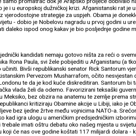
bile samo promatrač dok je Arapsko proljeće dobivalo 
ko je i u europskoj dužničkoj krizi. Afganistanski rat je 
bez vjerodostojne strategije za uspjeh. Obama je donekl
vijetu - dobio je Nobelovu nagradu u prvoj godini u ured
ati daleko ispod onog kakav je bio posljednje godine m
jednički kandidati nemaju gotovo ništa za reći o sve
a Rona Paula, svi žele pobijediti u Afganistanu (a tko n
 učiniti. Bivši republikanski senator Rick Santorum vj
kistanskim Pervezom Musharrafom, očito nesvjestan da 
 Londonu te da je kod kuće diskreditiran. Santorum bi 
iračka vlada želi da odemo. Favorizirani teksaški guvern
u Meksiko, bez obzira na anatemu te zemlje prema st
republikanci kritiziraju Obamine akcije u Libiji, iako j
iljeve bez ijedne žrtve među vojnicima NATO-a. Srećo
etko kad igra ulogu u američkim predsjedničkim izborima
 trebale imati oštru debatu oko našeg mjesta u svijetu
koji će nas ove godine koštati 117 milijardi dolara - k