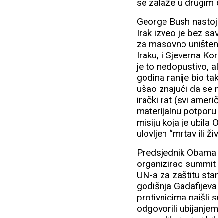
se zalaže u drugim d
George Bush nastojao
Irak izveo je bez sa
za masovno uništenj
Iraku, i Sjeverna Ko
je to nedopustivo, a
godina ranije bio ta
ušao znajući da se 
irački rat (svi ameri
materijalnu potporu
misiju koja je ubila
ulovljen “mrtav ili živ
Predsjednik Obama je
organizirao summit n
UN-a za zaštitu sta
godišnja Gadafijeva 
protivnicima naišli
odgovorili ubijanje