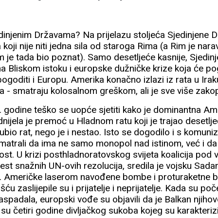
dinjenim Državama? Na prijelazu stoljeća Sjedinjene 
 koji nije niti jedna sila od staroga Rima (a Rim je n
 im je tada bio poznat). Samo desetljeće kasnije, Sjedi
na Bliskom istoku i europske dužničke krize koja će po
goditi i Europu. Amerika konačno izlazi iz rata u Iraku k
a - smatraju kolosalnom greškom, ali je sve više zako
. godine teško se uopće sjetiti kako je dominantna Ame
Odnijela je premoć u Hladnom ratu koji je trajao desetlj
ubio rat, nego je i nestao. Isto se dogodilo i s komun
smatrali da ima ne samo monopol nad istinom, već i da m
nost. U krizi posthladnoratovskog svijeta koalicija po
šest snažnih UN-ovih rezolucija, sredila je vojsku Sada
. Američke laserom navođene bombe i proturaketne bat
u zaslijepile su i prijatelje i neprijatelje. Kada su po
raspadala, europski vođe su objavili da je Balkan njihov
le su četiri godine divljačkog sukoba kojeg su karakteriz