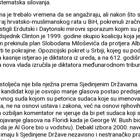
istematska silovanja.
 je trebalo vremena da se angažiraju, ali nakon što s
raj hrvatsko-muslimanskog rata u BiH, pokrenuli zra
tigli Erdutski i Daytonski mirovni sporazum kojim su p
dsjednik Clinton je 1999. godine skupio koaliciju koja
prekinula plan Slobodana Miloševića da protjera Al
ti te pokrajine. Opozicijski pokret u Srbiji, kojeg su p
kasnije istjerao je diktatora iz ureda, a na 612. godišn
 nova vlada izručila je diktatora međunarodnom tribun
toljeća nije bila nježna prema Sjedinjenim Državama.
 kandidat koji je osvojio manje glasova postao predsje
ovnog suda kojom su petorica sudaca koje su imenoval
a, ne na osnovi ustava i zakona, već na osnovi njihovih
n ozbiljan komentator ne vjeruje da bi pet sudaca koji s
ojavanje glasova na Floridi kada je George W. Bush bi
n da je Al Gore bio u vodstvu). Debakl izbora 2000. nav
u imaju li Sjedinjene Države nezavisno i nestranačko 