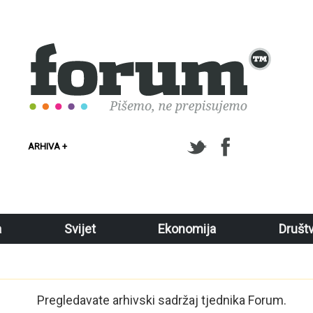
ARHIVA +
a
Svijet
Ekonomija
Društ
Pregledavate arhivski sadržaj tjednika Forum.