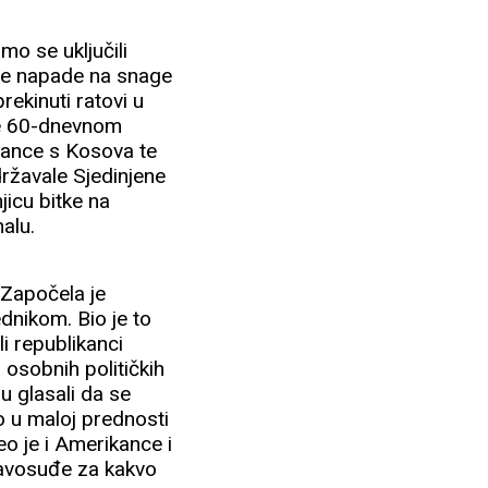
mo se uključili
čne napade na snage
rekinuti ratovi u
 je 60-dnevnom
bance s Kosova te
održavale Sjedinjene
jicu bitke na
alu.
 Započela je
dnikom. Bio je to
i republikanci
 osobnih političkih
u glasali da se
o u maloj prednosti
eo je i Amerikance i
pravosuđe za kakvo