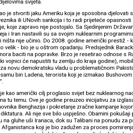
ijelovima svijeta.
 je stvoriti jaku Ameriku koja je sposobna djelovati s
veznika ili UNovih sankcija i to radi prijeteće opasnost
e, koje zapravo nije postojalo. Sa Sjedinjenim Držav
reja i Iran nastavili su sa svojim nuklearnim programi
li ništa nije učinio. Do 2008. godine američki prestiž - 
ko velik - bio je u oštrom opadanju. Predsjednik Bara
mora baciti na popravke. Brzo je resetirao odnose s R
čki vojnici će napustiti tu zemlju do kraja godine), mobi
 za novu demokratsku vladu u problematičnom Pakista
 Osamu bin Ladena, terorista koji je izmakao Bushovom
”.
 kao američki cilj proglasio svijet bez nuklearnog nao
a tu temu. Ove je godine preuzeo inicijativu za izglas
novnika Benghazija i pokretanje zračne kampanje koj
diktatura. Ali nije sve bilo uspješno. Obamini pokušaji
 su na gluhe uši Iranaca, dok su Talibani na ponudu za
m Afganistanca koji je bio zadužen za proces pomirenj