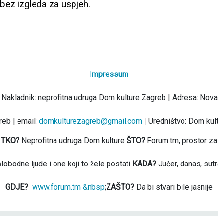
 bez izgleda za uspjeh.
Impressum
 Nakladnik: neprofitna udruga Dom kulture Zagreb | Adresa: Nova
eb | email:
domkulturezagreb@gmail.com
| Uredništvo: Dom kul
TKO?
Neprofitna udruga Dom kulture
ŠTO?
Forum.tm, prostor za
slobodne ljude i one koji to žele postati
KADA?
Jučer, danas, sutr
GDJE?
www.forum.tm &nbsp
;
ZAŠTO?
Da bi stvari bile jasnije