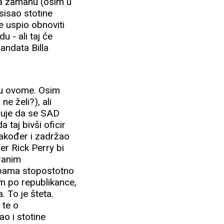
na zamahu (osim u
usisao stotine
e uspio obnoviti
u - ali taj će
andata Billa
mu ovome. Osim
e želi?), ali
eruje da se SAD
taj bivši oficir
također i zadržao
er Rick Perry bi
ranim
e Obama stopostotno
m po republikance,
. To je šteta.
 te o
ao i stotine