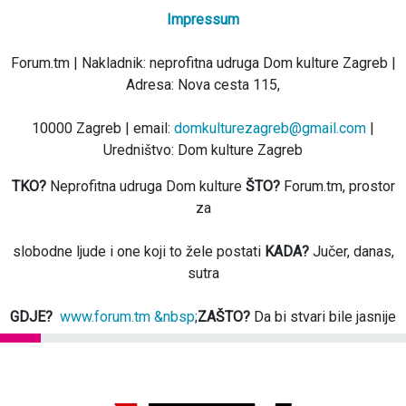
Impressum
Forum.tm | Nakladnik: neprofitna udruga Dom kulture Zagreb |
Adresa: Nova cesta 115,
10000 Zagreb | email:
domkulturezagreb@gmail.com
|
Uredništvo: Dom kulture Zagreb
TKO?
Neprofitna udruga Dom kulture
ŠTO?
Forum.tm, prostor
za
slobodne ljude i one koji to žele postati
KADA?
Jučer, danas,
sutra
GDJE?
www.forum.tm &nbsp
;
ZAŠTO?
Da bi stvari bile jasnije