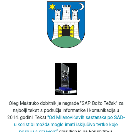
Oleg Maštruko dobitnik je nagrade "SAP Božo Težak" za
najbolji tekst s područja informatike i komunikacija u
2014. godini. Tekst
"Od Milanovićevih sastanaka po SAD-
u korist bi možda mogle imati isključivo tvrtke koje
posluju s državom“
objavljen je na Forum.tm-u.