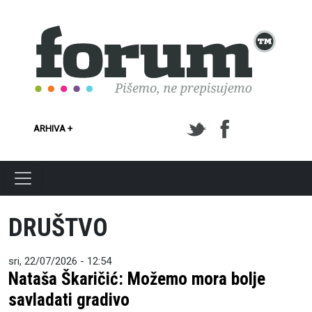
Skoči na glavni sadržaj
ARHIVA +
DRUŠTVO
sri, 22/07/2026 - 12:54
Nataša Škaričić: Možemo mora bolje
savladati gradivo