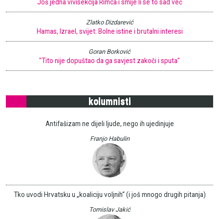
Još jedna vivisekcija Rimca i smije li se to sad već
Zlatko Dizdarević
Hamas, Izrael, svijet: Bolne istine i brutalni interesi
Goran Borković
"Tito nije dopuštao da ga savjest zakoči i sputa"
kolumnisti
Antifašizam ne dijeli ljude, nego ih ujedinjuje
Franjo Habulin
Tko uvodi Hrvatsku u „koaliciju voljnih“ (i još mnogo drugih pitanja)
Tomislav Jakić