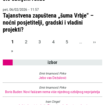
pet, 06/02/2026 - 11:57
Tajanstvena zapuštena „šuma Vrbje“ –
noćni posjetitelji, gradski i vladini
projekti?
Pagination
Next
1
2
3
4
5
…
››
Last page
»
izbor
Emir Imamović Pirke
Jebo vas Dežulović
Emir Imamović Pirke
Boris Buden: Novi fašizam nema više nijednog ozbiljnog neprijatelja
Ivan Cingel