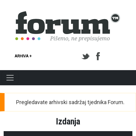
Skoči na glavni sadržaj
ARHIVA +
Pregledavate arhivski sadržaj tjednika Forum.
Izdanja