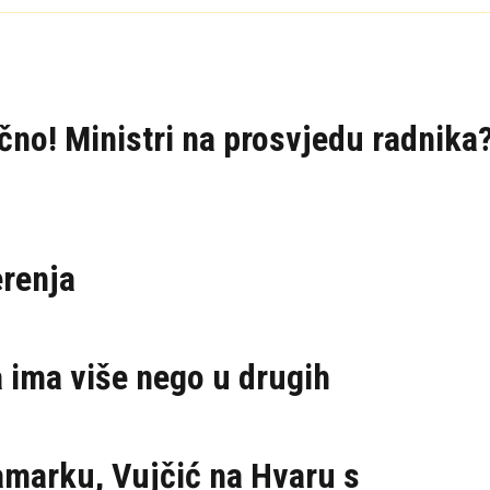
ično! Ministri na prosvjedu radnika
erenja
 ima više nego u drugih
amarku, Vujčić na Hvaru s