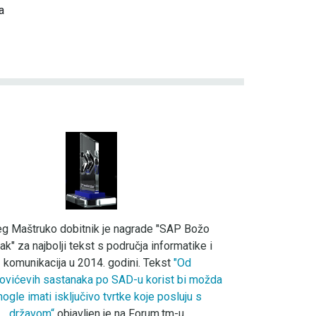
a
eg Maštruko dobitnik je nagrade "SAP Božo
ak" za najbolji tekst s područja informatike i
komunikacija u 2014. godini. Tekst
"Od
ovićevih sastanaka po SAD-u korist bi možda
ogle imati isključivo tvrtke koje posluju s
državom“
objavljen je na Forum.tm-u.