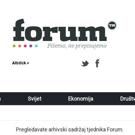
ARHIVA +
a
Svijet
Ekonomija
Društ
Pregledavate arhivski sadržaj tjednika Forum.