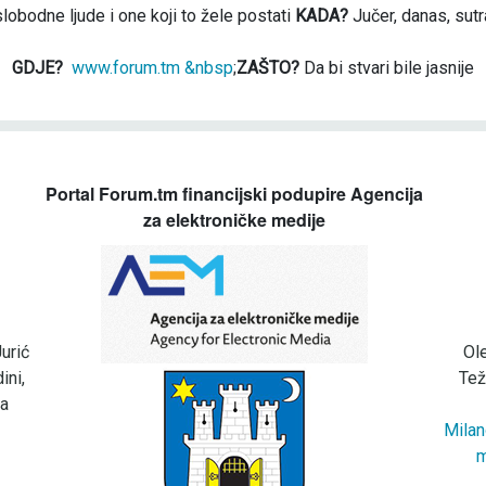
slobodne ljude i one koji to žele postati
KADA?
Jučer, danas, sutr
GDJE?
www.forum.tm &nbsp
;
ZAŠTO?
Da bi stvari bile jasnije
Portal Forum.tm financijski podupire Agencija
za elektroničke medije
urić
Ol
ini,
Tež
za
Milan
m