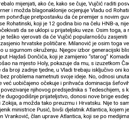
rebalo mijenjati, ako će, kako se čuje, Vujčić raditi pos
rner i možda blagonaklonije ocjenjuje Vladu od Rohati
em potvrđuje pretpostavku da će premijer s novim gu
 se Rohatinski, koji je 12 godina bio na čelu HNB-a, nije
ekivati da se uklopi u prijateljsku veze. Osim toga, a n
je teško vjerovati da će Vujčić popularnošću zasjeniti
i zasjenio hrvatske političare. Milanović je osim toga 
no u sigurnom okruženju. Njegov izbor generacijski blisk
oput Hajdaš Dončića, koji je zamijenio “starog” Komadi
 došao na mjesto Holy, pokazuje da mu, s izuzetkom Ča
a broji zadnje tjedne, u Vladi trebaju isključivo oni k
 bez problema nametnuti svoje ideje. No, odnosi unutar
se već uobičajeno očekuje i prihvaća dominacija šefovi
no povezivanje njihovog predsjednika s Tedeschijem, s 
že dugogodišnje prijateljstvo, donosi nove brige esde
i Zokija, a možda tako preuzmu i Hrvatsku. Nije to sam
nik ministrice Pusić, bivši djelatnik Atlantica, kojem j
n Vranković, član uprave Atlantica, koji se po medijima