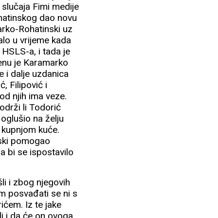
 slučaja Fimi medije
Rohatinskog dao novu
marko-Rohatinski uz
alo u vrijeme kada
 HSLS-a, i tada je
emenu je Karamarko
e i dalje uzdanica
 Filipović i
 od njih ima veze.
održi li Todorić
i oglušio na želju
s kupnjom kuće.
cijski pomogao
a bi se ispostavilo
li i zbog njegovih
em posvađati se ni s
ićem. Iz te jake
ali i da će on ovoga