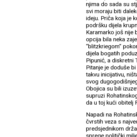
njima do sada su st
svi moraju biti dale
ideju. Priča koja je
podršku dijela krupn
Karamarko još nije 
opcija bila neka zaj
“blitzkriegom” pokor
dijela bogatih poduz
Pipunić, a diskretni 
Pitanje je doduše bi
takvu inicijativu, ni
svog dugogodišnjeg p
Obojica su bili izuze
supruzi Rohatinskog 
da u toj kući obitelj 
Napadi na Rohatinsko
čvrstih veza s najve
predsjednikom držav
sprege politički milj