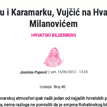
u i Karamarku, Vujčić na Hv
Milanovićem
HRVATSKI BILDERBERG
∫
pet, 15/06/2012 - 13:24
Jasmina Popović
Izdanje:
Broj 40
arskoj atmosferi ipak našli jedan od najjačih hrvatskih po
ja, nema razloga ne pomisliti da je smjena Rohatinskog bil