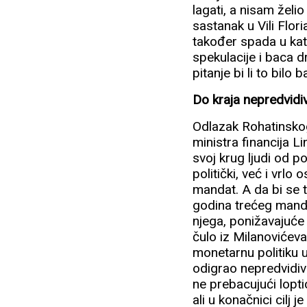
lagati, a nisam želio
sastanak u Vili Flor
također spada u kate
spekulacije i baca d
pitanje bi li to bilo
Do kraja nepredvidi
Odlazak Rohatinskog 
ministra financija Li
svoj krug ljudi od p
politički, već i vrlo
mandat. A da bi se t
godina trećeg mandat
njega, ponižavajuće o
čulo iz Milanovićeva
monetarnu politiku u
odigrao nepredvidivo
ne prebacujući lopt
ali u konačnici cilj