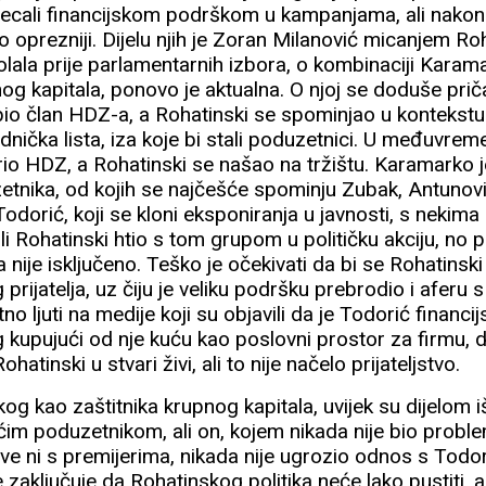
jecali financijskom podrškom u kampanjama, ali nakon
ko oprezniji. Dijelu njih je Zoran Milanović micanjem 
 kolala prije parlamentarnih izbora, o kombinaciji Kara
og kapitala, ponovo je aktualna. O njoj se doduše prič
bio član HDZ-a, a Rohatinski se spominjao u kontekstu
ednička lista, iza koje bi stali poduzetnici. U međuvr
io HDZ, a Rohatinski se našao na tržištu. Karamarko j
etnika, od kojih se najčešće spominju Zubak, Antunović,
Todorić, koji se kloni eksponiranja u javnosti, s nekima
 li Rohatinski htio s tom grupom u političku akciju, no p
šta nije isključeno. Teško je očekivati da bi se Rohatinsk
rijatelja, uz čiju je veliku podršku prebrodio i aferu 
tno ljuti na medije koji su objavili da je Todorić finan
kupujući od nje kuću kao poslovni prostor za firmu, d
Rohatinski u stvari živi, ali to nije načelo prijateljstvo.
g kao zaštitnika krupnog kapitala, uvijek su dijelom iš
ćim poduzetnikom, ali on, kojem nikada nije bio probl
e ni s premijerima, nikada nije ugrozio odnos s Todor
e zaključuje da Rohatinskog politika neće lako pustiti, 