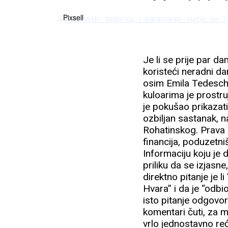
Pixsell
Je li se prije par d
koristeći neradni da
osim Emila Tedeschij
kuloarima je prostruj
je pokušao prikazat
ozbiljan sastanak, n
Rohatinskog. Prava 
financija, poduzetniš
Informaciju koju je
priliku da se izjasn
direktno pitanje je 
Hvara” i da je “odbi
isto pitanje odgovor
komentari čuti, za m
vrlo jednostavno re