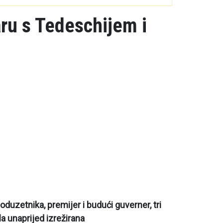
aru s Tedeschijem i
duzetnika, premijer i budući guverner, tri
a unaprijed izrežirana