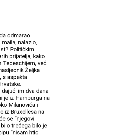
aroda odmarao
maila, nalazio,
st? Političkim
ih prijatelja, kako
 s Tedeschijem, već
nasljednik Željka
, s aspekta
 Hrvatske.
, dajući im dva dana
chi je iz Hamburga na
oko Milanovića i
je iz Bruxellesa na
 će se “njegovi
bilo trećega bilo je
cipu “nisam htio