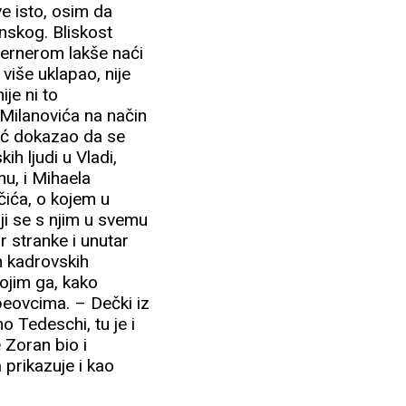
ve isto, osim da
nskog. Bliskost
vernerom lakše naći
 više uklapao, nije
ije ni to
 Milanovića na način
već dokazao da se
ih ljudi u Vladi,
nu, i Mihaela
čića, o kojem u
oji se s njim u svemu
 stranke i unutar
h kadrovskih
kojim ga, kako
peovcima. – Dečki iz
o Tedeschi, tu je i
e Zoran bio i
 prikazuje i kao