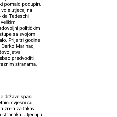
liki pomalo podupiru
 vole utjecaj na
no da Tedeschi
 velikim
dovoljni političkim
 istupe sa svojom
lo. Prije tri godine
i Darko Marinac,
adovoljstva
rebao predvoditi
a raznim stranama,
je države spasi
nici svjesni su
ja zrela za takav
h stranaka. Utjecaj u