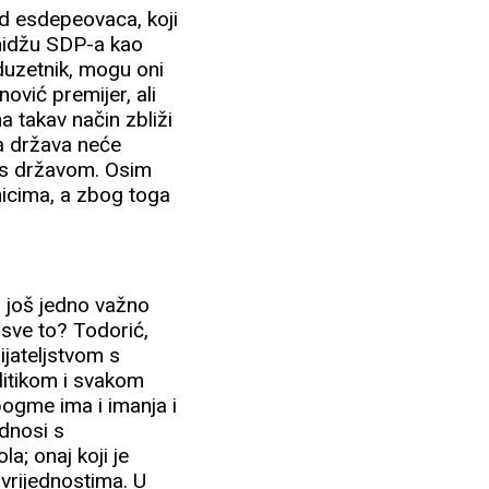
 od esdepeovaca, koji
imidžu SDP-a kao
duzetnik, mogu oni
anović premijer, ali
a takav način zbliži
da država neće
i s državom. Osim
nicima, a zbog toga
ji još jedno važno
 sve to? Todorić,
ijateljstvom s
olitikom i svakom
 bogme ima i imanja i
odnosi s
la; onaj koji je
m vrijednostima. U