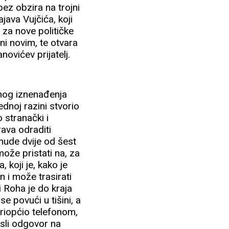
 bez obzira na trojni
java Vujčića, koji
 za nove političke
ni novim, te otvara
novićev prijatelj.
jenog iznenađenja
ednoj razini stvorio
 stranački i
rava odraditi
nude dvije od šest
ože pristati na, za
 koji je, kako je
n i može trasirati
i Roha je do kraja
e povući u tišini, a
riopćio telefonom,
isli odgovor na