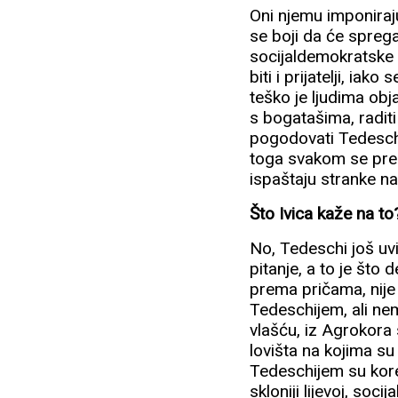
Oni njemu imponiraju
se boji da će spreg
socijaldemokratske 
biti i prijatelji, iako
teško je ljudima obj
s bogatašima, raditi
pogodovati Tedeschi
toga svakom se prem
ispaštaju stranke na
Što Ivica kaže na to
No, Tedeschi još uvi
pitanje, a to je što
prema pričama, nije
Tedeschijem, ali nem
vlašću, iz Agrokora s
lovišta na kojima su 
Tedeschijem su korekt
skloniji lijevoj, soc