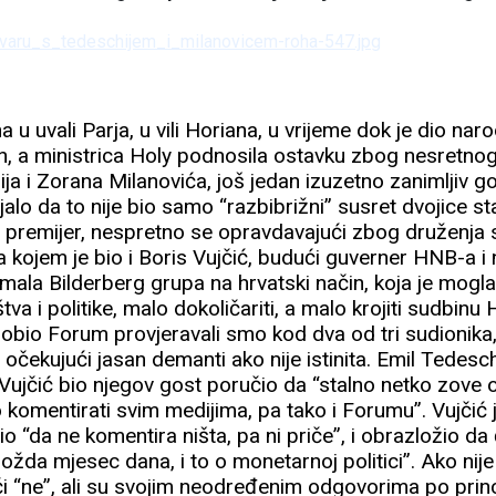
ana u uvali Parja, u vili Horiana, u vrijeme dok je dio n
n, a ministrica Holy podnosila ostavku zbog nesretnog 
a i Zorana Milanovića, još jedan izuzetno zanimljiv go
alo da to nije bio samo “razbibrižni” susret dvojice star
i premijer, nespretno se opravdavajući zbog druženja
a kojem je bio i Boris Vujčić, budući guverner HNB-a i 
mala Bilderberg grupa na hrvatski način, koja je mogla
tva i politike, malo dokoličariti, a malo krojiti sudbinu
 dobio Forum provjeravali smo kod dva od tri sudionika
e, očekujući jasan demanti ako nije istinita. Emil Tedes
li Vujčić bio njegov gost poručio da “stalno netko zove 
o komentirati svim medijima, pa tako i Forumu”. Vujčić 
io “da ne komentira ništa, pa ni priče”, i obrazložio da
ožda mjesec dana, i to o monetarnoj politici”. Ako nije 
ći “ne”, ali su svojim neodređenim odgovorima po prin