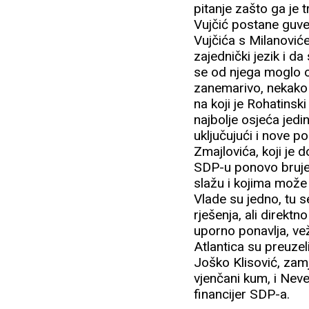
pitanje zašto ga je t
Vujčić postane guve
Vujčića s Milanović
zajednički jezik i da
se od njega moglo oč
zanemarivo, nekako 
na koji je Rohatinsk
najbolje osjeća jedi
uključujući i nove p
Zmajlovića, koji je
SDP-u ponovo bruje d
slažu i kojima može
Vlade su jedno, tu 
rješenja, ali direkt
uporno ponavlja, ve
Atlantica su preuzel
Joško Klisović, zamje
vjenčani kum, i Neve
financijer SDP-a.