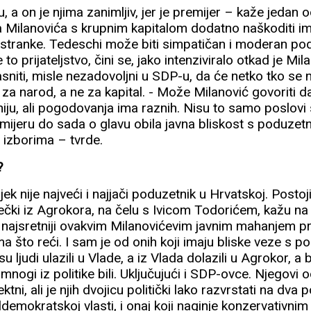
, a on je njima zanimljiv, jer je premijer – kaže jedan
a Milanovića s krupnim kapitalom dodatno naškoditi 
stranke. Tedeschi može biti simpatičan i moderan po
 se to prijateljstvo, čini se, jako intenziviralo otkad je Mil
asniti, misle nezadovoljni u SDP-u, da će netko tko se n
 za narod, a ne za kapital. - Može Milanović govoriti 
ju, ali pogodovanja ima raznih. Nisu to samo poslov
ijeru do sada o glavu obila javna bliskost s poduzet
 izborima – tvrde.
?
jek nije najveći i najjači poduzetnik u Hrvatskoj. Posto
 dečki iz Agrokora, na čelu s Ivicom Todorićem, kažu na
 najsretniji ovakvim Milanovićevim javnim mahanjem pr
a što reći. I sam je od onih koji imaju bliske veze s p
u ljudi ulazili u Vlade, a iz Vlada dolazili u Agrokor, a
mnogi iz politike bili. Uključujući i SDP-ovce. Njegovi 
ni, ali je njih dvojicu politički lako razvrstati na dva po
ijaldemokratskoj vlasti, i onaj koji naginje konzervativni