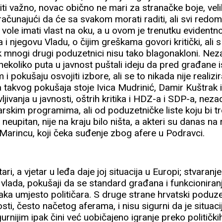
iti važno, novac obično ne mari za stranačke boje, ve
 računajući da će sa svakom morati raditi, ali svi redom
i vole imati vlast na oku, a u ovom je trenutku evident
i njegovu Vladu, o čijim greškama govori kritički, ali s
 mnogi drugi poduzetnici nisu tako blagonakloni. Neza
nekoliko puta u javnost puštali ideju da pred građane
pokušaju osvojiti izbore, ali se to nikada nije realizira
a takvog pokušaja stoje Ivica Mudrinić, Damir Kuštrak 
vljivanja u javnosti, oštrih kritika i HDZ-a i SDP-a, nez
skim programima, ali od poduzetničke liste koju bi t
i neupitan, nije na kraju bilo ništa, a akteri su danas n
 Marincu, koji čeka suđenje zbog afere u Podravci.
tari, a vjetar u leđa daje joj situacija u Europi; stvaranje
lada, pokušaji da se standard građana i funkcioniran
ka umjesto političara. S druge strane hrvatski poduzet
osti, često načetog aferama, i nisu sigurni da je situaci
urnijim ipak čini već uobičajeno igranje preko politički