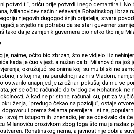
 ni potvrditi”, priču prije potvrdili nego demantirali. No
iana, Milanovićev način rješavanja Rohatinskog i brza na
goriju njegovih dugogodišnjih prijatelja, stvara povod
rugačije svjetlo na potrebu da se stari guverner zamije
 baš tako da je zamjenik guvernera bio netko tko nije Mila
v
je, naime, očito bio zbrzan, što se vidjelo i iz nehin
nića kada je čuo vijest, a nužan da bi Milanović na još j
ovjerenja, okružujući se onima koji su mu bliski ne samo
 osobno, i s kojima, na paralelnoj razini s Vladom, namje
o ostvarilo unaprijed je izrežiran pokušaj da mu se po
a, jer se očito računalo da tvrdoglavi Rohatinski ne m
kolnosti. A kad ne pristane, računali su, put za Vujčića,
 okruženja, “predugo čekao na poziciju”, ostaje otvore
 dogovoru i prema željama premijera. Istina, popularn
 i svojim istupom ih iznenadio, jer se očekivalo da će s
icu Milanoviću prozivkom zbog toga što mu je razlaz p
 je ostvaren. Rohatinskog nema, a javnost nije dobila suv