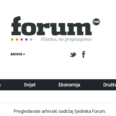
ARHIVA +
a
Svijet
Ekonomija
Društ
Pregledavate arhivski sadržaj tjednika Forum.