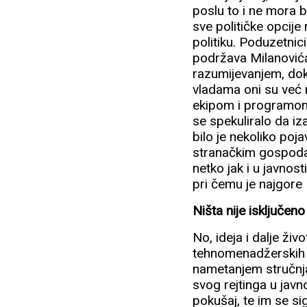
poslu to i ne mora b
sve političke opcije
politiku. Poduzetnic
podržava Milanovića 
razumijevanjem, dok
vladama oni su već 
ekipom i programom i 
se spekuliralo da iz
bilo je nekoliko poja
stranačkim gospodar
netko jak i u javnost
pri čemu je najgore
Ništa nije isključeno
No, ideja i dalje živo
tehnomenadžerskih v
nametanjem stručnja
svog rejtinga u javn
pokušaj, te im se sig