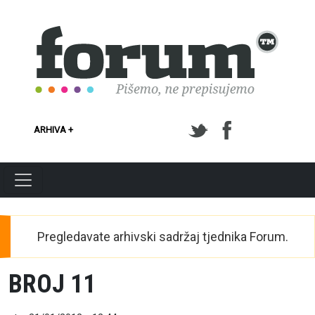
Skoči na glavni sadržaj
ARHIVA +
Pregledavate arhivski sadržaj tjednika Forum.
BROJ 11