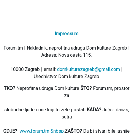
Impressum
Forum.tm | Nakladnik: neprofitna udruga Dom kulture Zagreb |
Adresa: Nova cesta 115,
10000 Zagreb | email:
domkulturezagreb@gmail.com
|
Uredništvo: Dom kulture Zagreb
TKO?
Neprofitna udruga Dom kulture
ŠTO?
Forum.tm, prostor
za
slobodne ljude i one koji to žele postati
KADA?
Jučer, danas,
sutra
GDJE?
www.forum.tm &nbsp
;
ZAŠTO?
Da bi stvari bile jasnije