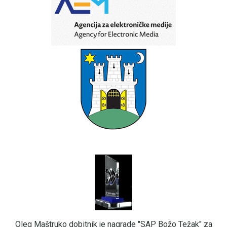
Oleg Maštruko dobitnik je nagrade "SAP Božo Težak" za