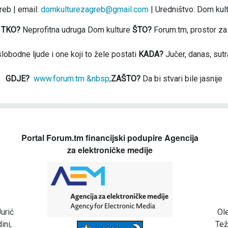
eb | email:
domkulturezagreb@gmail.com
| Uredništvo: Dom kul
TKO?
Neprofitna udruga Dom kulture
ŠTO?
Forum.tm, prostor za
slobodne ljude i one koji to žele postati
KADA?
Jučer, danas, sutr
GDJE?
www.forum.tm &nbsp
;
ZAŠTO?
Da bi stvari bile jasnije
Portal Forum.tm financijski podupire Agencija
za elektroničke medije
urić
Ol
ini,
Tež