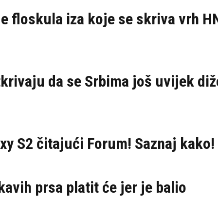
je floskula iza koje se skriva vrh H
tkrivaju da se Srbima još uvijek diž
xy S2 čitajući Forum! Saznaj kako!
avih prsa platit će jer je balio