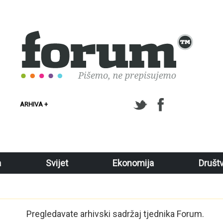
ARHIVA +
a
Svijet
Ekonomija
Društ
Pregledavate arhivski sadržaj tjednika Forum.