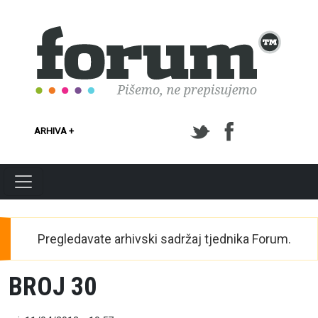
Skoči na glavni sadržaj
ARHIVA +
Pregledavate arhivski sadržaj tjednika Forum.
BROJ 30