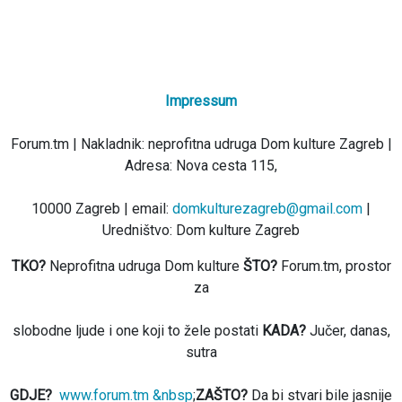
Impressum
Forum.tm | Nakladnik: neprofitna udruga Dom kulture Zagreb |
Adresa: Nova cesta 115,
10000 Zagreb | email:
domkulturezagreb@gmail.com
|
Uredništvo: Dom kulture Zagreb
TKO?
Neprofitna udruga Dom kulture
ŠTO?
Forum.tm, prostor
za
slobodne ljude i one koji to žele postati
KADA?
Jučer, danas,
sutra
GDJE?
www.forum.tm &nbsp
;
ZAŠTO?
Da bi stvari bile jasnije