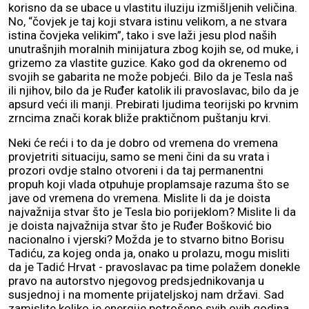
korisno da se ubace u vlastitu iluziju izmišljenih veličina.
No, “čovjek je taj koji stvara istinu velikom, a ne stvara
istina čovjeka velikim”, tako i sve laži jesu plod naših
unutrašnjih moralnih minijatura zbog kojih se, od muke, i
grizemo za vlastite guzice. Kako god da okrenemo od
svojih se gabarita ne može pobjeći. Bilo da je Tesla naš
ili njihov, bilo da je Ruđer katolik ili pravoslavac, bilo da je
apsurd veći ili manji. Prebirati ljudima teorijski po krvnim
zrncima znači korak bliže praktičnom puštanju krvi.
Neki će reći i to da je dobro od vremena do vremena
provjetriti situaciju, samo se meni čini da su vrata i
prozori ovdje stalno otvoreni i da taj permanentni
propuh koji vlada otpuhuje proplamsaje razuma što se
jave od vremena do vremena. Mislite li da je doista
najvažnija stvar što je Tesla bio porijeklom? Mislite li da
je doista najvažnija stvar što je Ruđer Bošković bio
nacionalno i vjerski? Možda je to stvarno bitno Borisu
Tadiću, za kojeg onda ja, onako u prolazu, mogu misliti
da je Tadić Hrvat - pravoslavac pa time polažem donekle
pravo na autorstvo njegovog predsjednikovanja u
susjednoj i na momente prijateljskoj nam državi. Sad
zamislite koliko je energije potrošeno svih ovih godina