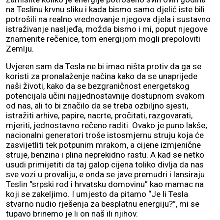
na Teslinu krvnu sliku i kada bismo samo djelić iste bili
potrošili na realno vrednovanje njegova djela i sustavno
istraživanje nasljeđa, možda bismo i mi, poput njegove
znamenite rečenice, tom energijom mogli prepoloviti
Zemlju.
Uvjeren sam da Tesla ne bi imao ništa protiv da ga se
koristi za pronalaženje načina kako da se unaprijede
naši životi, kako da se bezgraničnost energetskog
potencijala učini najjednostavnije dostupnom svakom
od nas, ali to bi značilo da se treba ozbiljno sjesti,
istražiti arhive, papire, nacrte, pročitati, razgovarati,
mjeriti, jednostavno rečeno raditi. Ovako je puno lakše;
nacionalni generatori troše istosmjernu struju koja će
zasvijetliti tek potpunim mrakom, a cijene izmjenične
struje, benzina i plina neprekidno rastu. A kad se netko
usudi primijetiti da taj galop cijena toliko divlja da nas
sve vozi u provaliju, e onda se jave premudri i lansiraju
Teslin “srpski rod i hrvatsku domovinu” kao mamac na
koji se zakeljimo. I umjesto da pitamo “Je li Tesla
stvarno nudio rješenja za besplatnu energiju?”, mi se
tupavo brinemo je li on naš ili njihov.