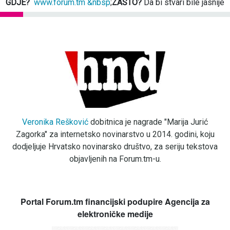
GDJE?
www.forum.tm &nbsp
;
ZAŠTO?
Da bi stvari bile jasnije
Veronika Rešković
dobitnica je nagrade "Marija Jurić
Zagorka" za internetsko novinarstvo u 2014. godini, koju
dodjeljuje Hrvatsko novinarsko društvo, za seriju tekstova
objavljenih na Forum.tm-u.
Portal Forum.tm financijski podupire Agencija za
elektroničke medije