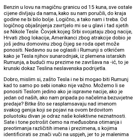
Benzin u lovu na magičnu granicu od 15 kuna, sve ostale
cijene divljaju da nama, kako su nam poručili, do kraja
godine ne bi bilo bolje. Logično, a tako nam i treba. Od
logičnog objašnjenja zavrtjelo mi se u glavi i tad sjetih
se Nikole Tesle. Čovjek kojeg Srbi svojataju zbog nacije,
Hrvati zbog lokacije, Amerikanci zbog atrakcije dobio je
još jednu domovinu zbog čijeg se roda opet može
ponositi. Nedavno su se oglasili i Rumunji s otkrićem
kako je Tesla njihov sunarodnjak, iz plemena istarskih
Rumunja, a budući mu prezime ne završava na -ić, to je
krunski dokaz Teslina neslavenska podrijetla.
Dobro, mislim si, zašto Tesla i ne bi mogao biti Rumunj
kad to samo po sebi ionako nije važno. Možemo li se
ponositi Teslom jedino ako je ispravne nacije, ako je
jedan od naših, ako nam pripada po načelima bezuvjetne
predaje? Bitke što se rasplamsavaju nad imenom
svakog genija koji se pojavi na ovom brdovitom
poluotoku divan je odraz naše kolektivne neznatnosti.
Sate i tone potrošit ćemo na međusobna otimanja i
preotimanja različitih imena i prezimena, s kojima
identificirati se znači vuči na uspjeh, jer to je malenima