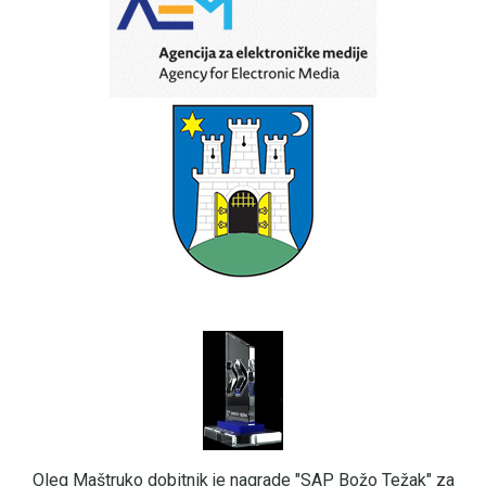
Oleg Maštruko dobitnik je nagrade "SAP Božo Težak" za