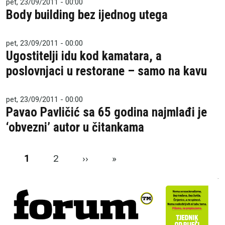
pet, 23/09/2011 - 00:00
Body building bez ijednog utega
pet, 23/09/2011 - 00:00
Ugostitelji idu kod kamatara, a
poslovnjaci u restorane – samo na kavu
pet, 23/09/2011 - 00:00
Pavao Pavličić sa 65 godina najmlađi je
‘obvezni’ autor u čitankama
Pagination
Next page
Last page
1
2
››
»