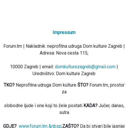
Impressum
Forum.tm | Nakladnik: neprofitna udruga Dom kulture Zagreb |
Adresa: Nova cesta 115,
10000 Zagreb | email:
domkulturezagreb@gmail.com
|
Uredništvo: Dom kulture Zagreb
TKO?
Neprofitna udruga Dom kulture
ŠTO?
Forum.tm, prostor
za
slobodne ljude i one koji to žele postati
KADA?
Jučer, danas,
sutra
GDJE?
www.forum.tm &nbsp
;
ZAŠTO?
Da bi stvari bile jasnije