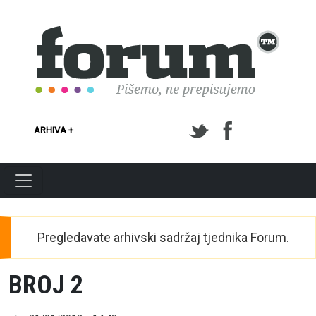
Skoči na glavni sadržaj
ARHIVA +
Pregledavate arhivski sadržaj tjednika Forum.
BROJ 2