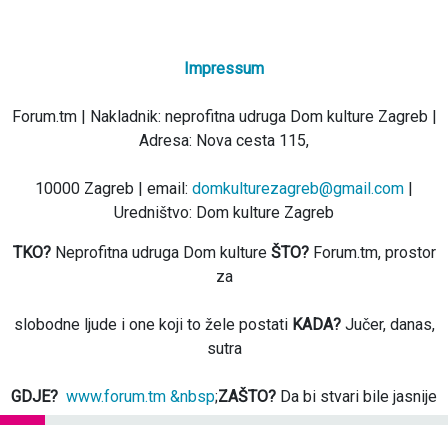
Impressum
Forum.tm | Nakladnik: neprofitna udruga Dom kulture Zagreb |
Adresa: Nova cesta 115,
10000 Zagreb | email:
domkulturezagreb@gmail.com
|
Uredništvo: Dom kulture Zagreb
TKO?
Neprofitna udruga Dom kulture
ŠTO?
Forum.tm, prostor
za
slobodne ljude i one koji to žele postati
KADA?
Jučer, danas,
sutra
GDJE?
www.forum.tm &nbsp
;
ZAŠTO?
Da bi stvari bile jasnije