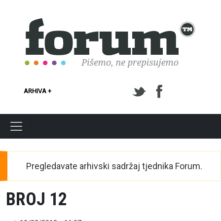
Skoči na glavni sadržaj
ARHIVA +
Pregledavate arhivski sadržaj tjednika Forum.
BROJ 12