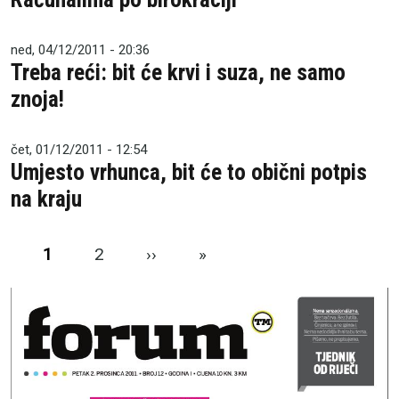
ned, 04/12/2011 - 20:36
Treba reći: bit će krvi i suza, ne samo
znoja!
čet, 01/12/2011 - 12:54
Umjesto vrhunca, bit će to obični potpis
na kraju
Pagination
Next page
Last page
1
2
››
»