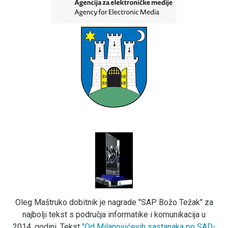
Oleg Maštruko dobitnik je nagrade "SAP Božo Težak" za
najbolji tekst s područja informatike i komunikacija u
2014. godini. Tekst
"Od Milanovićevih sastanaka po SAD-