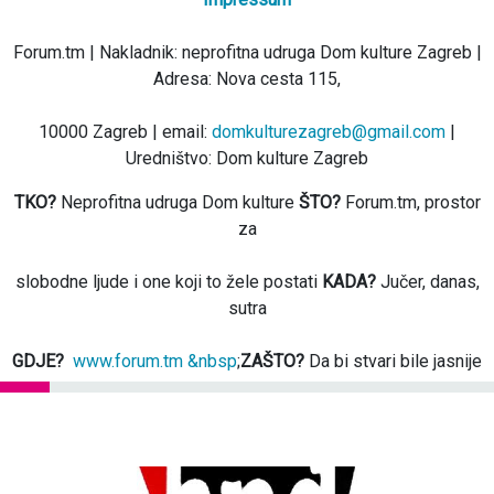
Forum.tm | Nakladnik: neprofitna udruga Dom kulture Zagreb |
Adresa: Nova cesta 115,
10000 Zagreb | email:
domkulturezagreb@gmail.com
|
Uredništvo: Dom kulture Zagreb
TKO?
Neprofitna udruga Dom kulture
ŠTO?
Forum.tm, prostor
za
slobodne ljude i one koji to žele postati
KADA?
Jučer, danas,
sutra
GDJE?
www.forum.tm &nbsp
;
ZAŠTO?
Da bi stvari bile jasnije