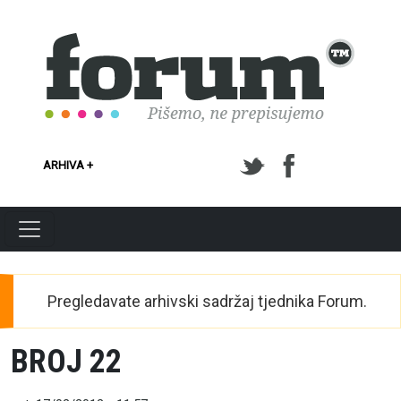
Skoči na glavni sadržaj
ARHIVA +
Pregledavate arhivski sadržaj tjednika Forum.
BROJ 22