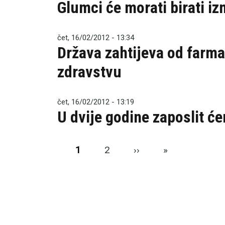
Glumci će morati birati i
čet, 16/02/2012 - 13:34
Država zahtijeva od farma
zdravstvu
čet, 16/02/2012 - 13:19
U dvije godine zaposlit će
Pagination
Next page
Last page
1
2
››
»