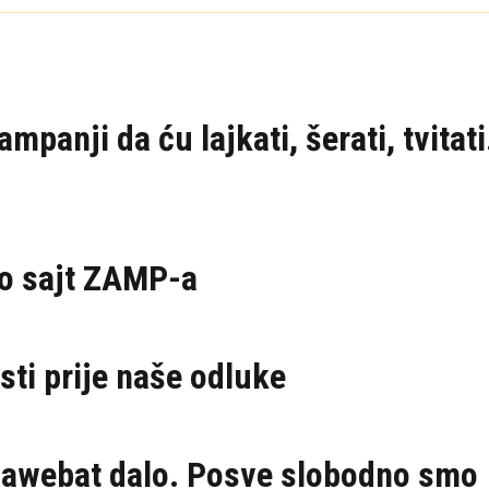
panji da ću lajkati, šerati, tvitati
ao sajt ZAMP-a
ti prije naše odluke
zawebat dalo. Posve slobodno smo