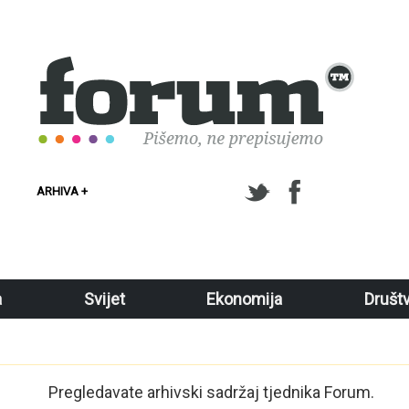
ARHIVA +
a
Svijet
Ekonomija
Društ
Pregledavate arhivski sadržaj tjednika Forum.