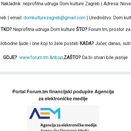
 Nakladnik: neprofitna udruga Dom kulture Zagreb | Adresa: Nova
eb | email:
domkulturezagreb@gmail.com
| Uredništvo: Dom kul
TKO?
Neprofitna udruga Dom kulture
ŠTO?
Forum.tm, prostor za
slobodne ljude i one koji to žele postati
KADA?
Jučer, danas, sutr
GDJE?
www.forum.tm &nbsp
;
ZAŠTO?
Da bi stvari bile jasnije
Portal Forum.tm financijski podupire Agencija
za elektroničke medije