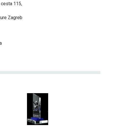
 cesta 115,
ture Zagreb
a