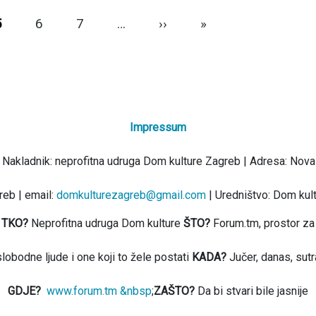
Next page
Last page
5
6
7
…
››
»
Impressum
 Nakladnik: neprofitna udruga Dom kulture Zagreb | Adresa: Nova
eb | email:
domkulturezagreb@gmail.com
| Uredništvo: Dom kul
TKO?
Neprofitna udruga Dom kulture
ŠTO?
Forum.tm, prostor za
slobodne ljude i one koji to žele postati
KADA?
Jučer, danas, sutr
GDJE?
www.forum.tm &nbsp
;
ZAŠTO?
Da bi stvari bile jasnije