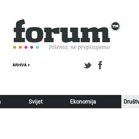
ARHIVA +
a
Svijet
Ekonomija
Društ