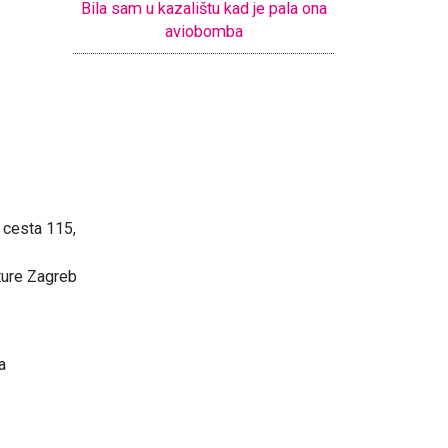
Bila sam u kazalištu kad je pala ona
aviobomba
 cesta 115,
ture Zagreb
a