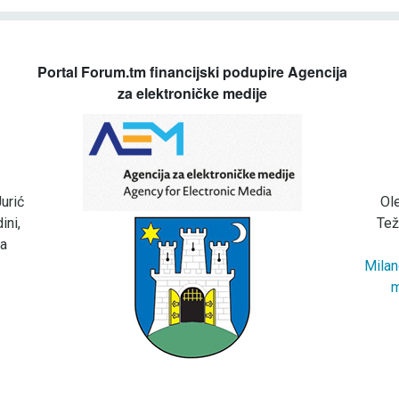
Portal Forum.tm financijski podupire Agencija
za elektroničke medije
urić
Ol
ini,
Tež
za
Milan
m