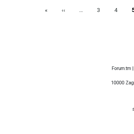
Pagination
First page
Previous page
«
‹‹
…
3
4
Forum.tm |
10000 Zagr