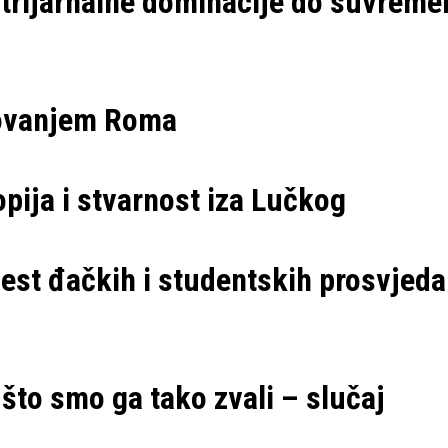
atrijarhalne dominacije do suvrem
olovanjem Roma
opija i stvarnost iza Lučkog
est đačkih i studentskih prosvjeda
što smo ga tako zvali – slučaj