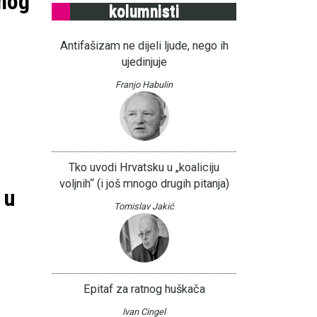
enog
kolumnisti
Antifašizam ne dijeli ljude, nego ih
ujedinjuje
Franjo Habulin
Tko uvodi Hrvatsku u „koaliciju
voljnih“ (i još mnogo drugih pitanja)
 u
Tomislav Jakić
Epitaf za ratnog huškača
Ivan Cingel