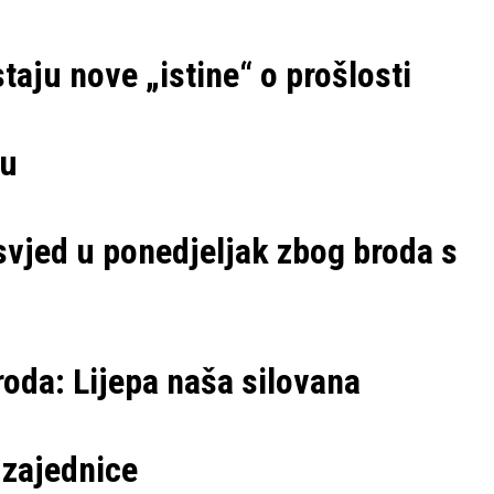
staju nove „istine“ o prošlosti
ću
osvjed u ponedjeljak zbog broda s
oda: Lijepa naša silovana
 zajednice