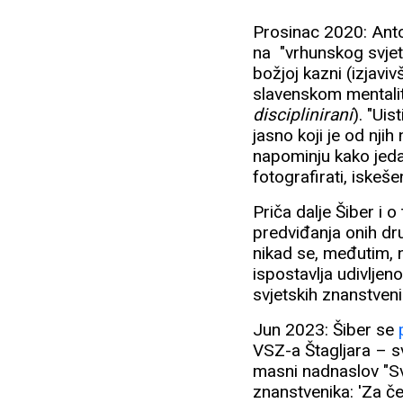
Prosinac 2020: Ant
na "vrhunskog svjets
božjoj kazni (izjavi
slavenskom mentali
disciplinirani
). "Ui
jasno koji je od njih
napominju kako jed
fotografirati, iskeše
Priča dalje Šiber i 
predviđanja onih dru
nikad se, međutim, n
ispostavlja udivljeno
svjetskih znanstveni
Jun 2023: Šiber se
VSZ-a Štagljara – sv
masni nadnaslov "Svj
znanstvenika: 'Za če