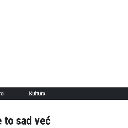
vo
Kultura
e to sad već