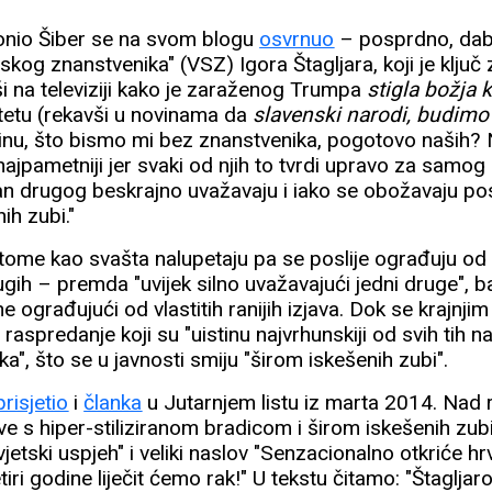
onio Šiber se na svom blogu
osvrnuo
– posprdno, da
kog znanstvenika" (VSZ) Igora Štagljara, koji je ključ 
vši na televiziji kako je zaraženog Trumpa
stigla božja 
tetu (rekavši u novinama da
slavenski narodi, budimo 
stinu, što bismo mi bez znanstvenika, pogotovo naših?
 najpametniji jer svaki od njih to tvrdi upravo za samog
an drugog beskrajno uvažavaju i iako se obožavaju p
nih zubi."
o tome kao svašta nalupetaju pa se poslije ograđuju od 
gih – premda "uvijek silno uvažavajući jedni druge", b
e ograđujući od vlastitih ranijih izjava. Dok se krajn
 raspredanje koji su "uistinu najvrhunskiji od svih tih n
ka", što se u javnosti smiju "širom iskešenih zubi".
prisjetio
i
članka
u Jutarnjem listu iz marta 2014. Nad
e s hiper-stiliziranom bradicom i širom iskešenih zubi
etski uspjeh" i veliki naslov "Senzacionalno otkriće h
tiri godine liječit ćemo rak!" U tekstu čitamo: "Štagljar