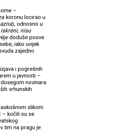
bome –
za koronu locirao u
kazna
), odnosno u
iskreni, nisu
 Nije doduše posve
 sebe, iako uvijek
osvuda zajedno
izjava i pogrešnih
arem u javnosti –
jim dosegom novinara
aših vrhunskih
 raskošnom slikom
 – kočili su se
rvatskog
ov tim na pragu je