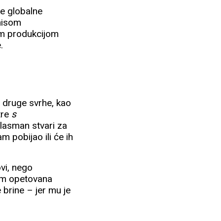
ke globalne
znisom
om produkcijom
.
 druge svrhe, kao
tre
s
plasman stvari za
m pobijao ili će ih
ovi, nego
tom opetovana
 brine – jer mu je