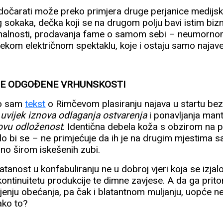
o dočarati može preko primjera druge perjanice medijs
g sokaka, dečka koji se na drugom polju bavi istim bi
ohalnosti, prodavanja fame o samom sebi – neumorn
nekom električnom spektaklu, koje i ostaju samo najave
E ODGOĐENE VRHUNSKOSTI
ao sam
tekst
o Rimčevom plasiranju najava u startu bez
e
uvijek iznova odlaganja ostvarenja
i ponavljanja man
ovu odloženost
. Identična debela koža s obzirom na 
ilo bi se – ne primjećuje da ih je na drugim mjestima sa
zno širom iskešenih zubi.
anost u konfabuliranju ne u dobroj vjeri koja se izjal
ntinuitetu produkcije te dimne zavjese. A da ga pri
enju obećanja, pa čak i blatantnom muljanju, uopće ne
ako to?