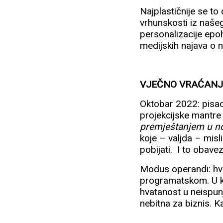
Najplastičnije se t
vrhunskosti iz naše
personalizacije ep
medijskih najava o 
VJEČNO VRAĆANJ
Oktobar 2022: pis
projekcijske mantr
premještanjem u n
koje – valjda – misl
pobijati. I to obave
Modus operandi: hvat
programatskom. U ko
hvatanost u neispunj
nebitna za biznis. K