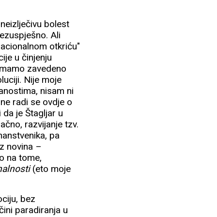
eizlječivu bolest
ezuspješno. Ali
zacionalnom otkriću"
ije u činjenju
k nemamo zavedeno
uciji. Nije moje
nanostima, nisam ni
 ne radi se ovdje o
 da je Štagljar u
čno, razvijanje tzv.
nanstvenika, pa
iz novina –
o na tome,
halnosti
(eto moje
ciju, bez
ini paradiranja u