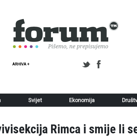
ARHIVA +
a
Svijet
Ekonomija
Društ
ivisekcija Rimca i smije li s