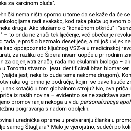
jeka za karcinom pluća".
ehnički nema ništa sporno u tome da se kaže da će se n
o onkologijama radi svakako, kod raka pluća uglavnom b
la neka druga. Ako slušamo o "konačnom otkriću" i "sen
" – to onda ne znači tek liječenje, već obećanje revoluc
 Od tada je prošlo bezmalo desetljeće, a mi još uvije
ra kao općepoznato ključnog VSZ-a u medicinskoj revol
urati, za razliku od Šibera nisam uopće u prirodnim z
an za ocjenjivati značaj rada molekularnih biologa – ali
 Torontu stvarno i jesu identificirali bitan biomarker i
r (valjda jest, neka to bude tema nekome drugom). Kona
rotiv raka ogromno je područje, kojim se bave tisuće z
š junak kotačić u tom globalnom stroju? No, ova priča 
priča iz naših novina – evidentno se ne zadržava sam
ljeno promoviranje nekoga u vidu
personalizacije epo
ežinu poigravanja s nadom oboljelih.
novina i uredničke opreme u pretvaranju članka u promo
e samog Štagljara? Malo je vjerojatno, sudeći po količ