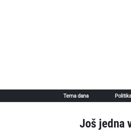
Skoči na glavni sadržaj
Main navigation
Tema dana
Politik
Još jedna v