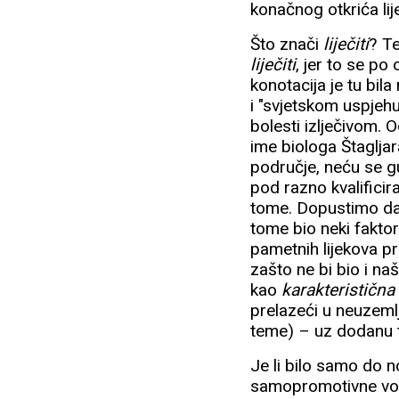
konačnog otkrića li
Što znači
liječiti
? T
liječiti
, jer to se p
konotacija je tu bi
i "svjetskom uspjehu
bolesti izlječivom.
ime biologa Štaglja
područje, neću se g
pod razno kvalificir
tome. Dopustimo da u
tome bio neki fakto
pametnih lijekova p
zašto ne bi bio i na
kao
karakteristična
prelazeći u neuzem
teme) – uz dodanu t
Je li bilo samo do 
samopromotivne volj