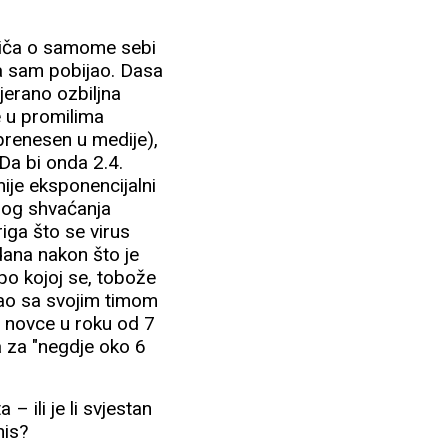
riča o samome sebi
ima sam pobijao. Dasa
jerano ozbiljna
e u promilima
prenesen u medije),
 Da bi onda 2.4.
ije eksponencijalni
jnog shvaćanja
riga što se virus
dana nakon što je
po kojoj se, tobože
o sa svojim timom
li novce u roku od 7
a za "negdje oko 6
 – ili je li svjestan
znis?