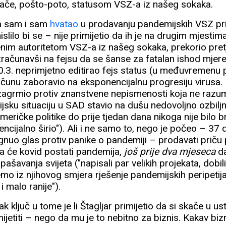
nače, pošto-poto, statusom VSZ-a iz našeg sokaka.
ra sam i sam
hvatao
u prodavanju pandemijskih VSZ p
islilo bi se – nije primijetio da ih je na drugim mjest
renim autoritetom VSZ-a iz našeg sokaka, prekorio pret
zračunavši na fejsu da se šanse za fatalan ishod mjer
0.3. neprimjetno editirao fejs status (u međuvremenu 
računu zaboravio na eksponencijalnu progresiju virusa.
agrmio protiv znanstvene nepismenosti koja ne razum
ijsku situaciju u SAD stavio na dušu nedovoljno ozbil
meričke politike do prije tjedan dana nikoga nije bilo b
cijalno širio"). Ali i ne samo to, nego je počeo – 37 
gnuo glas protiv panike o pandemiji – prodavati priču 
 da će kovid postati pandemija,
još prije dva mjeseca
da
spašavanja svijeta ("napisali par velikih projekata, dobi
emo iz njihovog smjera rješenje pandemijskih peripetij
 malo ranije").
pak ključ u tome je li Štagljar primijetio da si skače u usta
ijetiti – nego da mu je to nebitno za biznis. Kakav bi