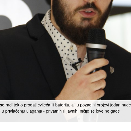
adi tek o prodaji cvijeća ili baterija, ali u pozadini brojevi jedan nu
 u privlačenju ulaganja - privatnih ili javnih, ničije se love ne gade