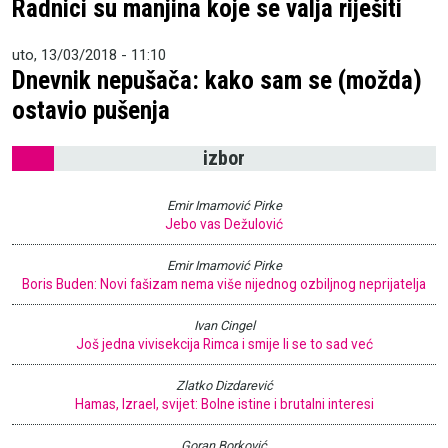
Radnici su manjina koje se valja riješiti
uto, 13/03/2018 - 11:10
Dnevnik nepušača: kako sam se (možda)
ostavio pušenja
izbor
Emir Imamović Pirke
Jebo vas Dežulović
Emir Imamović Pirke
Boris Buden: Novi fašizam nema više nijednog ozbiljnog neprijatelja
Ivan Cingel
Još jedna vivisekcija Rimca i smije li se to sad već
Zlatko Dizdarević
Hamas, Izrael, svijet: Bolne istine i brutalni interesi
Goran Borković