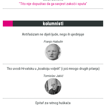
"Tito nije dopuštao da ga savjest zakoči i sputa"
kolumnisti
Antifašizam ne dijeli ljude, nego ih ujedinjuje
Franjo Habulin
Tko uvodi Hrvatsku u „koaliciju voljnih“ (i još mnogo drugih pitanja)
Tomislav Jakić
Epitaf za ratnog huškača