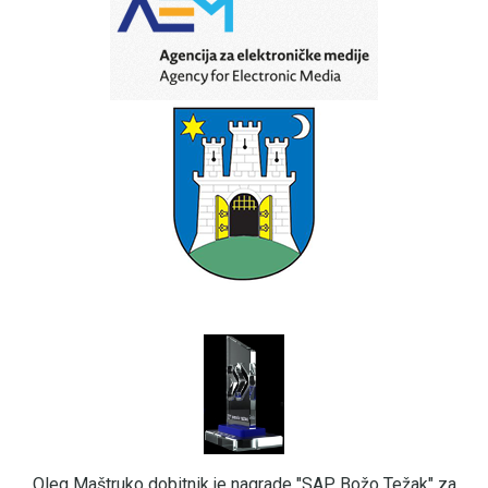
Oleg Maštruko dobitnik je nagrade "SAP Božo Težak" za