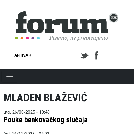
Skoči na glavni sadržaj
ARHIVA +
MLADEN BLAŽEVIĆ
uto, 26/08/2025 - 10:43
Pouke benkovačkog slučaja
čet, 16/11/2023 - 09:03