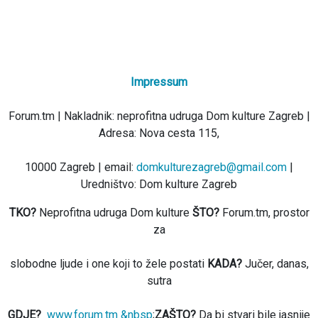
Impressum
Forum.tm | Nakladnik: neprofitna udruga Dom kulture Zagreb |
Adresa: Nova cesta 115,
10000 Zagreb | email:
domkulturezagreb@gmail.com
|
Uredništvo: Dom kulture Zagreb
TKO?
Neprofitna udruga Dom kulture
ŠTO?
Forum.tm, prostor
za
slobodne ljude i one koji to žele postati
KADA?
Jučer, danas,
sutra
GDJE?
www.forum.tm &nbsp
;
ZAŠTO?
Da bi stvari bile jasnije