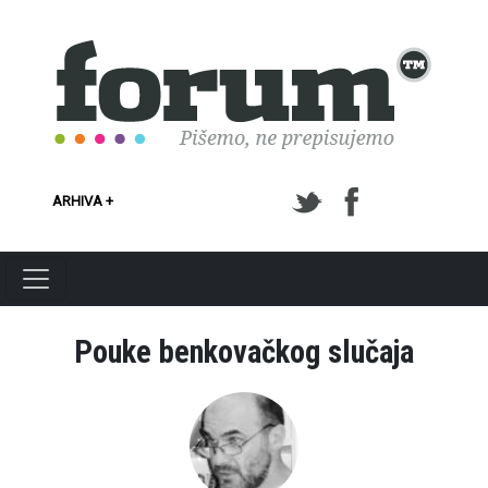
Skoči na glavni sadržaj
ARHIVA +
Pouke benkovačkog slučaja