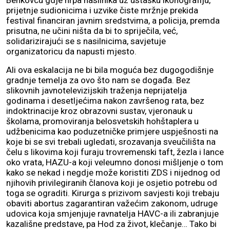
Benkovcu gdje hrpa nasilnika uz ustašku ikonografiju,
prijetnje sudionicima i uzvike čiste mržnje prekida
festival financiran javnim sredstvima, a policija, premda
prisutna, ne učini ništa da bi to spriječila, već,
solidarizirajući se s nasilnicima, savjetuje
organizatoricu da napusti mjesto.
Ali ova eskalacija ne bi bila moguća bez dugogodišnje
gradnje temelja za ovo što nam se događa. Bez
slikovnih javnotelevizijskih traženja neprijatelja
godinama i desetljećima nakon završenog rata, bez
indoktrinacije kroz obrazovni sustav, vjeronauk u
školama, promoviranja belosvetskih hohštaplera u
udžbenicima kao poduzetničke primjere uspješnosti na
koje bi se svi trebali ugledati, srozavanja sveučilišta na
čelu s likovima koji furaju trovremenski taft, žezla i lance
oko vrata, HAZU-a koji veleumno donosi mišljenje o tom
kako se nekad i negdje može koristiti ZDS i nijednog od
njihovih privilegiranih članova koji je osjetio potrebu od
toga se ograditi. Kirurga s prizivom savjesti koji trebaju
obaviti abortus zagarantiran važećim zakonom, udruge
udovica koja smjenjuje ravnatelja HAVC-a ili zabranjuje
kazališne predstave, pa Hod za život, klečanje… Tako bi