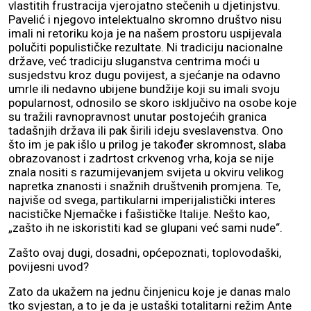
vlastitih frustracija vjerojatno stečenih u djetinjstvu.
Pavelić i njegovo intelektualno skromno društvo nisu
imali ni retoriku koja je na našem prostoru uspijevala
polučiti populističke rezultate. Ni tradiciju nacionalne
države, već tradiciju sluganstva centrima moći u
susjedstvu kroz dugu povijest, a sjećanje na odavno
umrle ili nedavno ubijene bundžije koji su imali svoju
popularnost, odnosilo se skoro isključivo na osobe koje
su tražili ravnopravnost unutar postojećih granica
tadašnjih država ili pak širili ideju sveslavenstva. Ono
što im je pak išlo u prilog je također skromnost, slaba
obrazovanost i zadrtost crkvenog vrha, koja se nije
znala nositi s razumijevanjem svijeta u okviru velikog
napretka znanosti i snažnih društvenih promjena. Te,
najviše od svega, partikularni imperijalistički interes
nacističke Njemačke i fašističke Italije. Nešto kao,
„zašto ih ne iskoristiti kad se glupani već sami nude“.
Zašto ovaj dugi, dosadni, općepoznati, toplovodaški,
povijesni uvod?
Zato da ukažem na jednu činjenicu koje je danas malo
tko svjestan, a to je da je ustaški totalitarni režim Ante