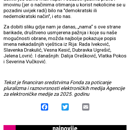
imovinu (jer o načinima otimanja u korist nekolicine se u
pozadini uvijek radi) bilo na "demokratski ili
nedemokratski način", i eto nas.
Za dobiti sliku gdje nam je danas, „nama“ s ove strane
barikade, društveno usmjerena pažnja i koje su naše
mogućnosti obrane, možda najbolje pokazuje popis
imena nekadašnjih vještica iz Rija: Rada Iveković,
Slavenka Drakulić, Vesna Kesić, Dubravka Ugrešić,
Jelena Lovrić. I današnjih: Dalija Orešković, Vlatka Pokos
i Severina Vučković.
Tekst je financiran sredstvima Fonda za poticanje
pluralizma i raznovrsnosti elektroničkih medija Agencije
za elektroničke medije za 2025. godinu
Facebook
Twitter
Email
najnovije