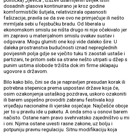
politička) „ljevica“, izuzev usamljenih uvijek istih
dosadnih glasova kontinuirano je kroz godine
komformistički šutjela, relativizirala opasnosti
fašizacije, pravila se da sve ovo ne primjećuje ili nešto
mrmljala sebi u fejsbučku bradu. Od liberala u
ekonomskom smislu se ništa drugo ni nije očekivalo jer
im zapravo u materijalnom smislu ovakav sustav i
odgovara. Mogu glumiti one koji vide daleko šire. U
daleka prostranstva budućnosti iznad nepreglednih
povijesnih polja gdje se vječito tuku ti zaostali ustaše i
partizani, te pritom sebi sa strane nešto utrpati u džep s
punim ustima slobode tržišta dok im firme sklapaju
ugovore s državom.
Bilo kako bilo, čini se da je napravljen presudan korak ili
potrebna stepenica prema uspostavi države koja će,
osim ozakonjenja ustaškog pozdrava, uskoro ozakoniti
ili barem uspješno provoditi zabranu festivala koji
vrijeđaju nacionalne ili vjerske osjećaje. Najčešće oboje
jer to u pravilu ide u paketu. A onda smo u osnovi barem
načisto. Ostane nam pravo svehrvatsko zajedništvo u mi
i oni. Njima ostane uvesti rasne zakone, uz bolju i
potpuniju pravnu regulaciju. Sitnu modifikaciju koja