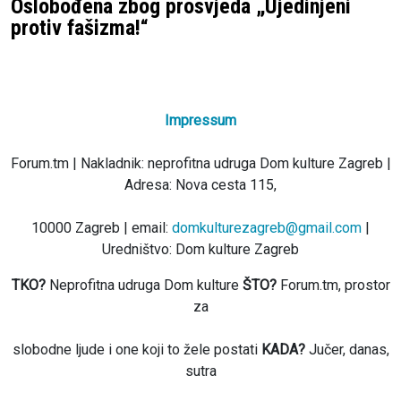
Oslobođena zbog prosvjeda „Ujedinjeni
protiv fašizma!“
Impressum
Forum.tm | Nakladnik: neprofitna udruga Dom kulture Zagreb |
Adresa: Nova cesta 115,
10000 Zagreb | email:
domkulturezagreb@gmail.com
|
Uredništvo: Dom kulture Zagreb
TKO?
Neprofitna udruga Dom kulture
ŠTO?
Forum.tm, prostor
za
slobodne ljude i one koji to žele postati
KADA?
Jučer, danas,
sutra