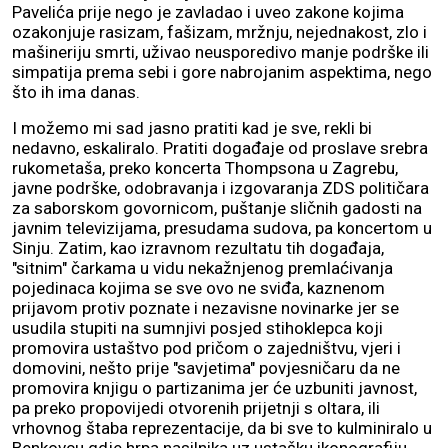
Pavelića prije nego je zavladao i uveo zakone kojima
ozakonjuje rasizam, fašizam, mržnju, nejednakost, zlo i
mašineriju smrti, uživao neusporedivo manje podrške ili
simpatija prema sebi i gore nabrojanim aspektima, nego
što ih ima danas.
I možemo mi sad jasno pratiti kad je sve, rekli bi
nedavno, eskaliralo. Pratiti događaje od proslave srebra
rukometaša, preko koncerta Thompsona u Zagrebu,
javne podrške, odobravanja i izgovaranja ZDS političara
za saborskom govornicom, puštanje sličnih gadosti na
javnim televizijama, presudama sudova, pa koncertom u
Sinju. Zatim, kao izravnom rezultatu tih događaja,
"sitnim" čarkama u vidu nekažnjenog premlaćivanja
pojedinaca kojima se sve ovo ne sviđa, kaznenom
prijavom protiv poznate i nezavisne novinarke jer se
usudila stupiti na sumnjivi posjed stihoklepca koji
promovira ustaštvo pod pričom o zajedništvu, vjeri i
domovini, nešto prije "savjetima" povjesničaru da ne
promovira knjigu o partizanima jer će uzbuniti javnost,
pa preko propovijedi otvorenih prijetnji s oltara, ili
vrhovnog štaba reprezentacije, da bi sve to kulminiralo u