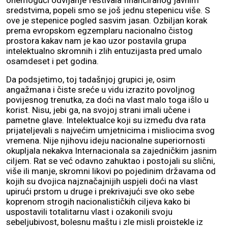
onemogući odvijanje festivala financiranog javnim
sredstvima, popeli smo se još jednu stepenicu više. S
ove je stepenice pogled sasvim jasan. Ozbiljan korak
prema evropskom egzemplaru nacionalno čistog
prostora kakav nam je kao uzor postavila grupa
intelektualno skromnih i zlih entuzijasta pred umalo
osamdeset i pet godina.
Da podsjetimo, toj tadašnjoj grupici je, osim
angažmana i čiste sreće u vidu izrazito povoljnog
povijesnog trenutka, za doći na vlast malo toga išlo u
korist. Nisu, jebi ga, na svojoj strani imali učene i
pametne glave. Intelektualce koji su između dva rata
prijateljevali s najvećim umjetnicima i misliocima svog
vremena. Nije njihovu ideju nacionalne superiornosti
okupljala nekakva Internacionala sa zajedničkim jasnim
ciljem. Rat se već odavno zahuktao i postojali su slični,
više ili manje, skromni likovi po pojedinim državama od
kojih su dvojica najznačajnijih uspjeli doći na vlast
upirući prstom u druge i prekrivajući sve oko sebe
koprenom strogih nacionalističkih ciljeva kako bi
uspostavili totalitarnu vlast i ozakonili svoju
sebeljubivost, bolesnu maštu i zle misli proistekle iz