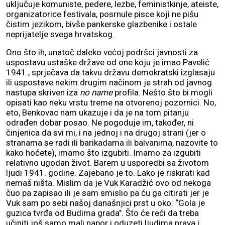
uključuje komuniste, pedere, lezbe, feministkinje, ateiste,
organizatorice festivala, posrnule pisce koji ne pišu
čistim jezikom, bivše pankerske glazbenike i ostale
neprijatelje svega hrvatskog.
Ono što ih, unatoč daleko većoj podršci javnosti za
uspostavu ustaške države od one koju je imao Pavelić
1941., sprječava da takvu državu demokratski izglasaju
ili uspostave nekim drugim načinom je strah od javnog
nastupa skriven iza
no name
profila. Nešto što bi mogli
opisati kao neku vrstu treme na otvorenoj pozornici. No,
eto, Benkovac nam ukazuje i da je na tom pitanju
odrađen dobar posao. Ne pogoduje im, također, ni
činjenica da svi mi, i na jednoj i na drugoj strani (jer o
stranama se radi ili barikadama ili balvanima, nazovite to
kako hoćete), imamo što izgubiti. Imamo za izgubiti
relativno ugodan život. Barem u usporedbi sa životom
ljudi 1941. godine. Zajebano je to. Lako je riskirati kad
nemaš ništa. Mislim da je Vuk Karadžić ovo od nekoga
čuo pa zapisao ili je sam smislio pa ću ga citirati jer je
Vuk sam po sebi našoj današnjici prst u oko: “Gola je
guzica tvrđa od Budima grada". Što će reći da treba
učiniti još samo mali napor i oduzeti ljudima prava i