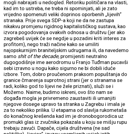
mogli nabrajati u nedogled. Retoriku političara na vlasti,
kad im to ustreba, ne treba ni spominjati, ali je zato
vrijedno spomenuti veliki doprinos oporbenih „lijevih“
stranaka. Prije svega SDP-a koji ne da ne zastupa
nikakvu promjenu rigidnog kapitalističkog sustava, kao
izvora pogodovanja ovakvih odnosa u društvu (jer ako
zagrebeš uvijek će se negdje u pozadini kriti interes za
profitom), nego traži načine kako se umiliti
najopskurnijim braniteljskim udrugama ili, da navedemo
samo
shit of the decade
, promijeniti neutralno
dugogodišnje ime aerodromu u Franjo Tuđman pucavši
sebi izravno u nogu kako sigurno ne bi dobili iduće
izbore. Tom, dobro proučenom praksom popuštanja do
granice čmarenja suprotnoj strani (jer o stranama se
radi, koliko god to lijevi ne žele priznati), služi se i
Možemo. Naime, budimo iskreni, ovo što nam se
događa mogla je privremeno zaustaviti ili umanjiti
njegove dosege upravo ta stranka u Zagrebu i imala je
za to nekoliko prilika. U etapama od slavlja rukometaša
do konačnog krešenda kad im je dronobogorodica uz
promukli glas iz zvučnika pokazala u koju se mišju rupu
trebaju zavući. Dapače, cijela društvena (ne sad