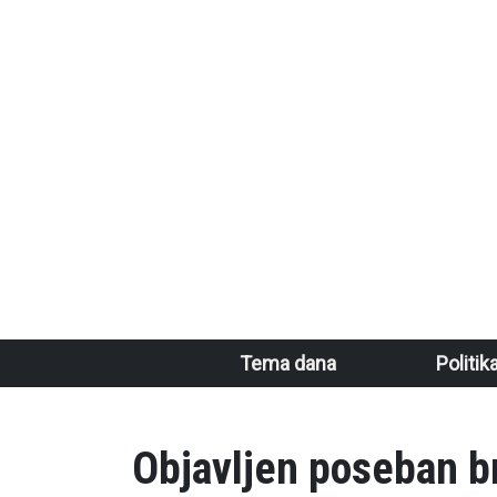
Skoči na glavni sadržaj
Main navigation
Tema dana
Politik
Objavljen poseban b