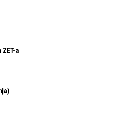
a ZET-a
nja)