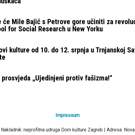
 huškača
 će Mile Bajić s Petrove gore učiniti za revolu
ol for Social Research u New Yorku
vi kulture od 10. do 12. srpnja u Trnjanskoj Sa
te
prosvjeda „Ujedinjeni protiv fašizma!“
Impressum
 Nakladnik: neprofitna udruga Dom kulture Zagreb | Adresa: Nova