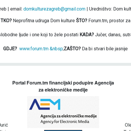
eb | email:
domkulturezagreb@gmail.com
| Uredništvo: Dom kul
TKO?
Neprofitna udruga Dom kulture
ŠTO?
Forum.tm, prostor za
slobodne ljude i one koji to žele postati
KADA?
Jučer, danas, sutr
GDJE?
www.forum.tm &nbsp
;
ZAŠTO?
Da bi stvari bile jasnije
Portal Forum.tm financijski podupire Agencija
za elektroničke medije
urić
Ol