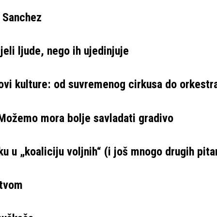
e Sanchez
eli ljude, nego ih ujedinjuje
ovi kulture: od suvremenog cirkusa do orkestr
 Možemo mora bolje savladati gradivo
u u „koaliciju voljnih“ (i još mnogo drugih pita
stvom