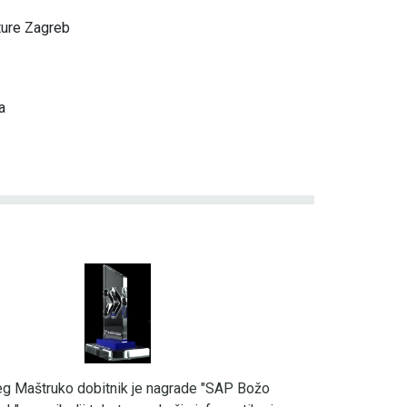
ture Zagreb
a
eg Maštruko dobitnik je nagrade "SAP Božo