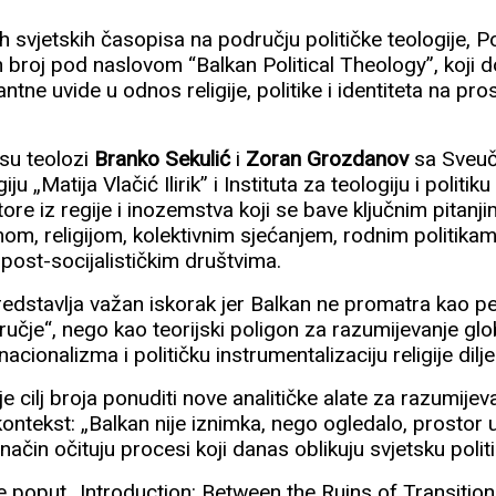
svjetskih časopisa na području političke teologije, Po
 broj pod naslovom “Balkan Political Theology”, koji d
ne uvide u odnos religije, politike i identiteta na pro
 su teolozi
Branko Sekulić
i
Zoran Grozdanov
sa Sveuči
u „Matija Vlačić Ilirik” i Instituta za teologiju i politiku
tore iz regije i inozemstva koji se bave ključnim pita
om, religijom, kolektivnim sjećanjem, rodnim politikam
post-socijalističkim društvima.
edstavlja važan iskorak jer Balkan ne promatra kao perif
učje“, nego kao teorijski poligon za razumijevanje glo
nacionalizma i političku instrumentalizaciju religije dilj
 je cilj broja ponuditi nove analitičke alate za razumije
kontekst: „Balkan nije iznimka, nego ogledalo, prostor
čin očituju procesi koji danas oblikuju svjetsku politiku
ve poput „Introduction: Between the Ruins of Transitio