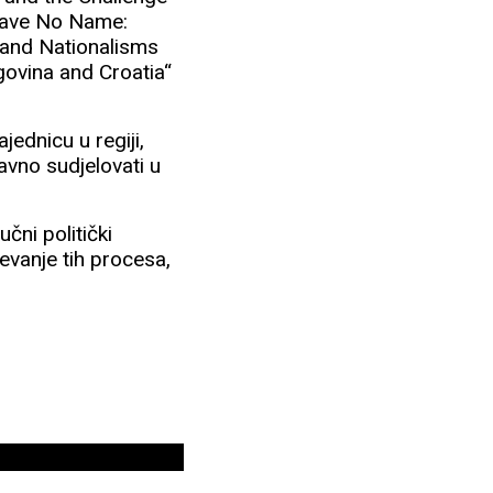
 Have No Name:
 and Nationalisms
govina and Croatia“
ednicu u regiji,
avno sudjelovati u
učni politički
jevanje tih procesa,