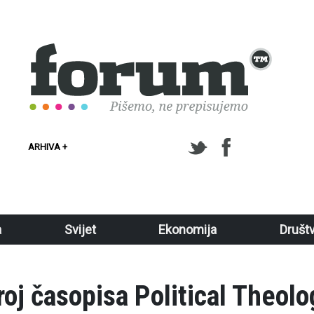
ARHIVA +
a
Svijet
Ekonomija
Društ
roj časopisa Political Theol