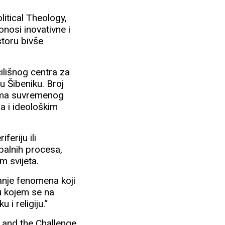
litical Theology,
onosi inovativne i
storu bivše
lišnog centra za
 u Šibeniku. Broj
njima suvremenog
a i ideološkim
eriju ili
balnih procesa,
em svijeta.
vanje fenomena koji
 u kojem se na
 i religiju.“
n and the Challenge