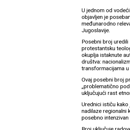
U jednom od vodećih 
objavljen je poseban
međunarodno relevant
Jugoslavije.
Posebni broj uredili
protestantsku teologij
okuplja istaknute au
društva: nacionalizm
transformacijama u 
Ovaj posebni broj pr
„problematično podr
uključujući rast etno
Urednici ističu kako
nadilaze regionalni 
posebno intenzivan na
Broj uključuje rado