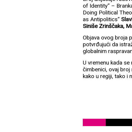
of Identity“ – Bran
Doing Political The
as Antipolitics“
Slav
Siniše Zrinščaka, M
Objava ovog broja p
potvrđujući da istr
globalnim raspravam
U vremenu kada se rel
čimbenici, ovaj broj 
kako u regiji, tako i 