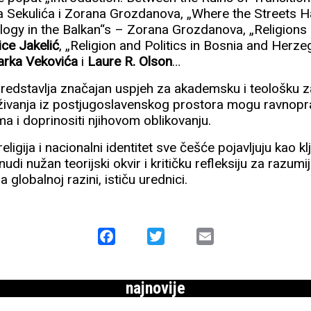
ka Sekulića i Zorana Grozdanova, „Where the Streets
ology in the Balkan“s – Zorana Grozdanova, „Religions
ice Jakelić
, „Religion and Politics in Bosnia and Herze
arka Vekovića
i
Laure R. Olson
…
redstavlja značajan uspjeh za akademsku i teološku zaj
aživanja iz postjugoslavenskog prostora mogu ravnopr
a i doprinositi njihovom oblikovanju.
igija i nacionalni identitet sve češće pojavljuju kao klj
nudi nužan teorijski okvir i kritičku refleksiju za razumi
na globalnoj razini, ističu urednici.
Facebook
Twitter
Email
najnovije