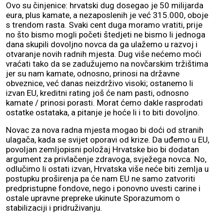
Ovo su činjenice: hrvatski dug dosegao je 50 milijarda
eura, plus kamate, a nezaposlenih je već 315.000, oboje
s trendom rasta. Svaki cent duga moramo vratiti, prije
no što bismo mogli početi štedjeti ne bismo li jednoga
dana skupili dovoljno novca da ga ulažemo u razvoj i
otvaranje novih radnih mjesta. Dug više nećemo moći
vraćati tako da se zadužujemo na novčarskim tržištima
jer su nam kamate, odnosno, prinosi na državne
obveznice, već danas neizdrživo visoki; ostanemo li
izvan EU, kreditni rating još će nam pasti, odnosno
kamate / prinosi porasti. Morat ćemo dakle rasprodati
ostatke ostataka, a pitanje je hoće li i to biti dovoljno.
Novac za nova radna mjesta mogao bi doći od stranih
ulagača, kada se svijet oporavi od krize. Da uđemo u EU,
povoljan zemljopisni položaj Hrvatske bio bi dodatan
argument za privlačenje zdravoga, svježega novca. No,
odlučimo li ostati izvan, Hrvatska više neće biti zemlja u
postupku proširenja pa će nam EU ne samo zatvoriti
predpristupne fondove, nego i ponovno uvesti carine i
ostale upravne prepreke ukinute Sporazumom o
stabilizaciji i pridruživanju.