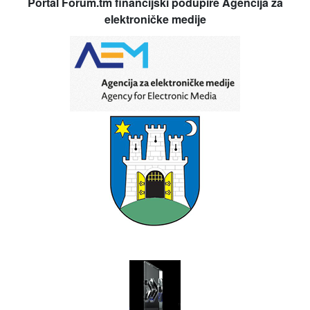
Portal Forum.tm financijski podupire Agencija za
elektroničke medije