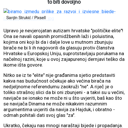
to biti dovoljno
Sanjin Strukić / Pixsell
Upravo je nevjerojatan autizam hrvatske "političke elite"!
Ona se navali opasnih promidžbenih laži i poluistina,
kojima oni koji bi da i dalje love u mutnom zbunjuju
birače ne bi li ih nagovorili da glasuju protiv članstva
Hrvatske u Europskoj Uniju, suprotstavljaju porukama na
načelnoj razini, koje u ovoj zajapurenoj dernjavi teško da
ikome išta govore.
Nitko se iz te "elite" nije građanima sjetio predstaviti
kakva nas budućnost očekuje ako većina birača na
nedjeljnome referendumu zaokruži "ne". A riječ je o
toliko strašnoj slici da bi oni zbunjeni - a takvi su u većini,
navijače se ionako ne može ni u što uvjeriti, baš kao što
se navijača Dinama ne može nikakvim razumnim
argumentima uvjeriti da navija za Hajduk, i obratno -
odmah pohitali dati svoj glas "za".
Ukratko, čekaju nas mnogi naraštaji bijede i propadanja.