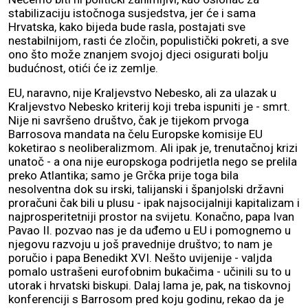
stabilizaciju istočnoga susjedstva, jer će i sama
Hrvatska, kako bijeda bude rasla, postajati sve
nestabilnijom, rasti će zločin, populistički pokreti, a sve
ono što može znanjem svojoj djeci osigurati bolju
budućnost, otići će iz zemlje.
EU, naravno, nije Kraljevstvo Nebesko, ali za ulazak u
Kraljevstvo Nebesko kriterij koji treba ispuniti je - smrt.
Nije ni savršeno društvo, čak je tijekom prvoga
Barrosova mandata na čelu Europske komisije EU
koketirao s neoliberalizmom. Ali ipak je, trenutačnoj krizi
unatoč - a ona nije europskoga podrijetla nego se prelila
preko Atlantika; samo je Grčka prije toga bila
nesolventna dok su irski, talijanski i španjolski državni
proračuni čak bili u plusu - ipak najsocijalniji kapitalizam i
najprosperitetniji prostor na svijetu. Konačno, papa Ivan
Pavao II. pozvao nas je da uđemo u EU i pomognemo u
njegovu razvoju u još pravednije društvo; to nam je
poručio i papa Benedikt XVI. Nešto uvijenije - valjda
pomalo ustrašeni eurofobnim bukačima - učinili su to u
utorak i hrvatski biskupi. Dalaj lama je, pak, na tiskovnoj
konferenciji s Barrosom pred koju godinu, rekao da je