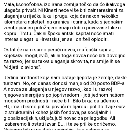
Mala, ksenofobna, izolirana zemlja teško da će ikakvoga
ulagača privući. Ni Kinezi neće više biti zainteresirani za
ulaganje u riječku luku i prugu, koja će nakon nekoliko
kilometara naletjeti na granicu i carinu, kada s jednakim
zemljopisnim položajem imaju dobro povezane luke u
Kopru i Trstu. Čak ni špekulantski kapital neće imati
interes ulagati u Hrvatsku jer se i on želi oploditi.
Ostat će nam samo perači novca, mafijaški kapital,
kojekakvi mogiljeviči, ali ni toga novca neće biti dovoljno
za razvoj jer su takva ulaganja skrovita, ne smije ih se
"vidjeti iz aviona".
Jedina prednost koja nam ostaje ljepota je zemlje, dakle
turizam. No, on danas donosi manje od 20 posto BDP-a.
A novca za ulaganja u njegov razvoj, kao i u razvoj
njegove sinergije s poljoprivredom - još jednom našom
mogućom prednosti - neće biti. Bilo bi ga da uđemo u
EU, imali bismo priliku povući milijardu i pol do dvije eura
iz strukturnih i kohezijskih fondova, pa socijalnih i
globalizacijskih, uključujuči novac za prilagodbu. Ali
izaberemo li ostati izvan EU, i te se prilike odričemo.
Nećemo biti ni politički zanimljivi, kao oslonac za