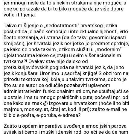
jer mnogi misle da to u nekim strukama nije moguće, a
one su pokazale da bi to bilo moguće da je više dobre
volje i htijenja.
Takvo mišljenje o „nedostatnosti“ hrvatskog jezika
posljedica je naše komocije i intelektualne lijenosti, vrlo
često neznanja, a i straha (da će takvi govornici ispasti
smiješni), jer hrvatski jezik nerijetko je predmet sprdnje,
pa kako se onda takvim jezikom služiti u „modernim“
djelatnostima kakve cvjetaju u svim višenacionalnim
tvrtkama?! Ovakav stav nije daleko od
pretkukuljevićevskih pogleda na hrvatski jezik, da je to
jezik konjušara. Uronimo u sadržaj knjige! S obzirom na
prirodu tekstova koji kolaju u takvim tvrtkama, dobro je
što su se autorice odlučile pozabaviti uglavnom
administrativnim funkcionalnim stilom, ne upuštajući se
u ostale. Ima tu mnogo praktičnih uputa, počevši npr. od
one kako se znak @ izgovara u hrvatskom (hoće li to biti
majmun, monkey, at, čitaj et, kod ili pri); zašto e-mail ne
bi bio e-pošta, e-poruka, e-adresa?
Zašto u općem imperativu uvođenja emocijskih parova
uvijek ističemo i muški i ženski rod, bojeći se da će nam