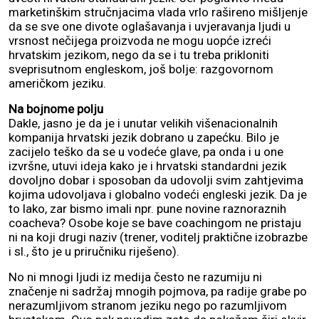
marketinškim stručnjacima vlada vrlo rašireno mišljenje
da se sve one divote oglašavanja i uvjeravanja ljudi u
vrsnost nečijega proizvoda ne mogu uopće izreći
hrvatskim jezikom, nego da se i tu treba prikloniti
sveprisutnom engleskom, još bolje: razgovornom
američkom jeziku.
Na bojnome polju
Dakle, jasno je da je i unutar velikih višenacionalnih
kompanija hrvatski jezik dobrano u zapećku. Bilo je
zacijelo teško da se u vodeće glave, pa onda i u one
izvršne, utuvi ideja kako je i hrvatski standardni jezik
dovoljno dobar i sposoban da udovolji svim zahtjevima
kojima udovoljava i globalno vodeći engleski jezik. Da je
to lako, zar bismo imali npr. pune novine raznoraznih
coacheva? Osobe koje se bave coachingom ne pristaju
ni na koji drugi naziv (trener, voditelj praktične izobrazbe
i sl., što je u priručniku riješeno).
No ni mnogi ljudi iz medija često ne razumiju ni
značenje ni sadržaj mnogih pojmova, pa radije grabe po
nerazumljivom stranom jeziku nego po razumljivom