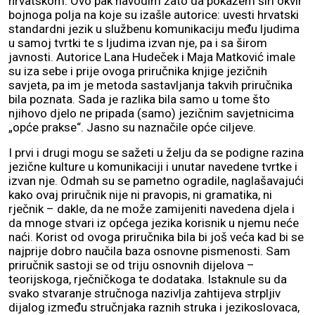
hrvatskom. Ovo pak navodim zato da pokažem širi okvir
bojnoga polja na koje su izašle autorice: uvesti hrvatski
standardni jezik u službenu komunikaciju među ljudima
u samoj tvrtki te s ljudima izvan nje, pa i sa širom
javnosti. Autorice Lana Hudeček i Maja Matković imale
su iza sebe i prije ovoga priručnika knjige jezičnih
savjeta, pa im je metoda sastavljanja takvih priručnika
bila poznata. Sada je razlika bila samo u tome što
njihovo djelo ne pripada (samo) jezičnim savjetnicima
„opće prakse“. Jasno su naznačile opće ciljeve.
I prvi i drugi mogu se sažeti u želju da se podigne razina
jezične kulture u komunikaciji i unutar navedene tvrtke i
izvan nje. Odmah su se pametno ogradile, naglašavajući
kako ovaj priručnik nije ni pravopis, ni gramatika, ni
rječnik – dakle, da ne može zamijeniti navedena djela i
da mnoge stvari iz općega jezika korisnik u njemu neće
naći. Korist od ovoga priručnika bila bi još veća kad bi se
najprije dobro naučila baza osnovne pismenosti. Sam
priručnik sastoji se od triju osnovnih dijelova –
teorijskoga, rječničkoga te dodataka. Istaknule su da
svako stvaranje stručnoga nazivlja zahtijeva strpljiv
dijalog između stručnjaka raznih struka i jezikoslovaca,