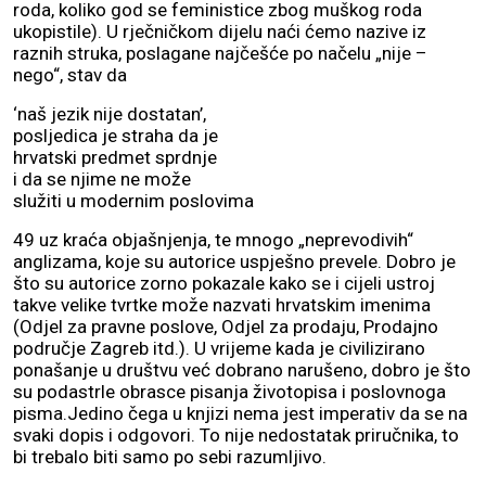
roda, koliko god se feministice zbog muškog roda
ukopistile). U rječničkom dijelu naći ćemo nazive iz
raznih struka, poslagane najčešće po načelu „nije –
nego“, stav da
‘naš jezik nije dostatan’,
posljedica je straha da je
hrvatski predmet sprdnje
i da se njime ne može
služiti u modernim poslovima
49 uz kraća objašnjenja, te mnogo „neprevodivih“
anglizama, koje su autorice uspješno prevele. Dobro je
što su autorice zorno pokazale kako se i cijeli ustroj
takve velike tvrtke može nazvati hrvatskim imenima
(Odjel za pravne poslove, Odjel za prodaju, Prodajno
područje Zagreb itd.). U vrijeme kada je civilizirano
ponašanje u društvu već dobrano narušeno, dobro je što
su podastrle obrasce pisanja životopisa i poslovnoga
pisma.Jedino čega u knjizi nema jest imperativ da se na
svaki dopis i odgovori. To nije nedostatak priručnika, to
bi trebalo biti samo po sebi razumljivo.