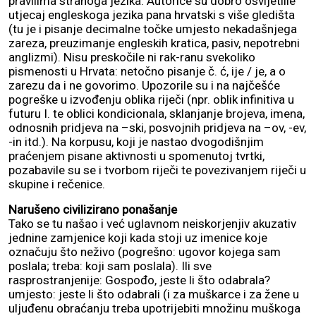
pravilima stranoga jezika. Autorice su dobro osvijetlile
utjecaj engleskoga jezika pana hrvatski s više gledišta
(tu je i pisanje decimalne točke umjesto nekadašnjega
zareza, preuzimanje engleskih kratica, pasiv, nepotrebni
anglizmi). Nisu preskočile ni rak-ranu svekoliko
pismenosti u Hrvata: netočno pisanje č. ć, ije / je, a o
zarezu da i ne govorimo. Upozorile su i na najčešće
pogreške u izvođenju oblika riječi (npr. oblik infinitiva u
futuru I. te oblici kondicionala, sklanjanje brojeva, imena,
odnosnih pridjeva na –ski, posvojnih pridjeva na –ov, -ev,
-in itd.). Na korpusu, koji je nastao dvogodišnjim
praćenjem pisane aktivnosti u spomenutoj tvrtki,
pozabavile su se i tvorbom riječi te povezivanjem riječi u
skupine i rečenice.
Narušeno civilizirano ponašanje
Tako se tu našao i već uglavnom neiskorjenjiv akuzativ
jednine zamjenice koji kada stoji uz imenice koje
označuju što neživo (pogrešno: ugovor kojega sam
poslala; treba: koji sam poslala). Ili sve
rasprostranjenije: Gospođo, jeste li što odabrala?
umjesto: jeste li što odabrali (i za muškarce i za žene u
uljuđenu obraćanju treba upotrijebiti množinu muškoga