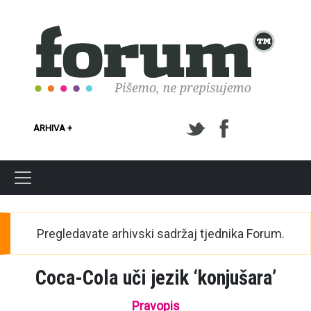
Skoči na glavni sadržaj
ARHIVA +
Pregledavate arhivski sadržaj tjednika Forum.
Coca-Cola uči jezik ‘konjušara’
Pravopis