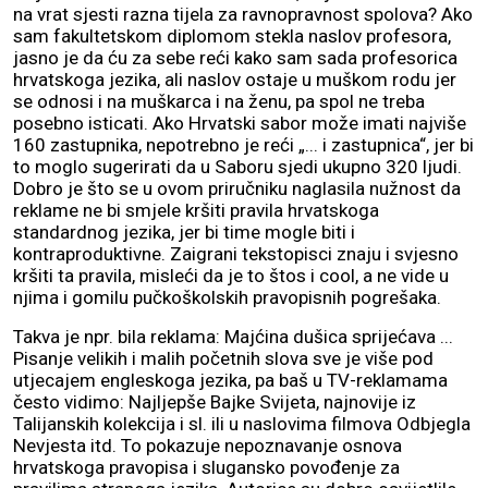
na vrat sjesti razna tijela za ravnopravnost spolova? Ako
sam fakultetskom diplomom stekla naslov profesora,
jasno je da ću za sebe reći kako sam sada profesorica
hrvatskoga jezika, ali naslov ostaje u muškom rodu jer
se odnosi i na muškarca i na ženu, pa spol ne treba
posebno isticati. Ako Hrvatski sabor može imati najviše
160 zastupnika, nepotrebno je reći „... i zastupnica“, jer bi
to moglo sugerirati da u Saboru sjedi ukupno 320 ljudi.
Dobro je što se u ovom priručniku naglasila nužnost da
reklame ne bi smjele kršiti pravila hrvatskoga
standardnog jezika, jer bi time mogle biti i
kontraproduktivne. Zaigrani tekstopisci znaju i svjesno
kršiti ta pravila, misleći da je to štos i cool, a ne vide u
njima i gomilu pučkoškolskih pravopisnih pogrešaka.
Takva je npr. bila reklama: Majćina dušica sprijećava ...
Pisanje velikih i malih početnih slova sve je više pod
utjecajem engleskoga jezika, pa baš u TV-reklamama
često vidimo: Najljepše Bajke Svijeta, najnovije iz
Talijanskih kolekcija i sl. ili u naslovima filmova Odbjegla
Nevjesta itd. To pokazuje nepoznavanje osnova
hrvatskoga pravopisa i slugansko povođenje za