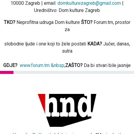
10000 Zagreb | email:
domkulturezagreb@gmail.com
|
Uredništvo: Dom kulture Zagreb
TKO?
Neprofitna udruga Dom kulture
ŠTO?
Forum.tm, prostor
za
slobodne ljude i one koji to žele postati
KADA?
Jučer, danas,
sutra
GDJE?
www.forum.tm &nbsp
;
ZAŠTO?
Da bi stvari bile jasnije