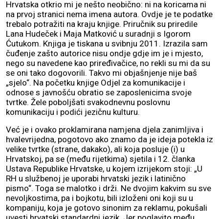
Hrvatska otkrio mi je nešto neobično: ni na koricama ni
na prvoj stranici nema imena autora. Ovdje je te podatke
trebalo potražiti na kraju knjige. Priručnik su priredile
Lana Hudeček i Maja Matković u suradnji s Igorom
Ćutukom. Knjiga je tiskana u svibnju 2011. Izrazila sam
čuđenje zašto autorice nisu ondje gdje im je i mjesto,
nego su navedene kao priređivačice, no rekli su mi da su
se oni tako dogovorili. Takvo mi objašnjenje nije baš
„sjelo“. Na početku knjige Odjel za komunikacije i
odnose s javnošću obratio se zaposlenicima svoje
tvrtke. Žele poboljšati svakodnevnu poslovnu
komunikaciju i podići jezičnu kulturu.
Već je i ovako proklamirana namjena djela zanimljiva i
hvalevrijedna, pogotovo ako znamo da je ideja potekla iz
velike tvrtke (strane, dakako), ali koja posluje (i) u
Hrvatskoj, pa se (među rijetkima) sjetila i 12. članka
Ustava Republike Hrvatske, u kojem izrijekom stoji: „U
RH u službenoj je uporabi hrvatski jezik i latinično
pismo“. Toga se malotko i drži. Ne dvojim kakvim su sve
nevoljkostima, pa i bojkotu, bili izloženi oni koji su u
kompaniju, koja je gotovo sinonim za reklamu, pokušali
uvesti hrvatski standardni jezik. Jer poglavito među