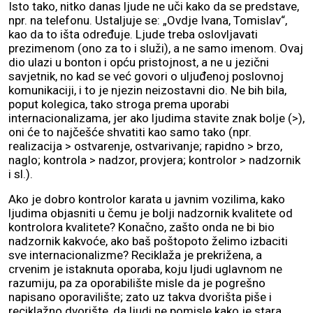
Isto tako, nitko danas ljude ne uči kako da se predstave,
npr. na telefonu. Ustaljuje se: „Ovdje Ivana, Tomislav“,
kao da to išta određuje. Ljude treba oslovljavati
prezimenom (ono za to i služi), a ne samo imenom. Ovaj
dio ulazi u bonton i opću pristojnost, a ne u jezični
savjetnik, no kad se već govori o uljuđenoj poslovnoj
komunikaciji, i to je njezin neizostavni dio. Ne bih bila,
poput kolegica, tako stroga prema uporabi
internacionalizama, jer ako ljudima stavite znak bolje (>),
oni će to najčešće shvatiti kao samo tako (npr.
realizacija > ostvarenje, ostvarivanje; rapidno > brzo,
naglo; kontrola > nadzor, provjera; kontrolor > nadzornik
i sl.).
Ako je dobro kontrolor karata u javnim vozilima, kako
ljudima objasniti u čemu je bolji nadzornik kvalitete od
kontrolora kvalitete? Konačno, zašto onda ne bi bio
nadzornik kakvoće, ako baš poštopoto želimo izbaciti
sve internacionalizme? Reciklaža je prekrižena, a
crvenim je istaknuta oporaba, koju ljudi uglavnom ne
razumiju, pa za oporabilište misle da je pogrešno
napisano oporavilište; zato uz takva dvorišta piše i
reciklažno dvorište, da ljudi ne pomisle kako je stara