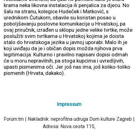
krama neka likovna instalacija ili penjalica za djecu. No
šalu na stranu, kolegice Hudeček i Matković, s
urednikom Ćutukom, obavile su koristan posao u
poboljšavanju poslovne komunikacije u Hrvatskoj, pa
ovaj priručnik, izrađen u sklopu jedne velike tvrtke, može
poslužiti svim tvrtkama u Hrvatskoj kojima je doista
stalo do hrvatskoga jezika u javnoj uporabi. Malo ih je
koji uviđaju da je i običan dopis možda njihova prva
legitimacija. Kulturno i pravilno napisani dopisi odmah
će u moru nepravilnih, pa stoga kupcima i uvredljivih,
upasti pismenima oči. Jer još nas ima, još koliko-toliko
pismenih (Hrvata, dakako).
Impressum
Forum.tm | Nakladnik: neprofitna udruga Dom kulture Zagreb |
Adresa: Nova cesta 115,