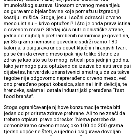
imunološkog sustava. Unosom crvenog mesa tijelu
osiguravamo bjelančevine koje pomažu u izgradnji
kostiju i mišića. Stoga, jesu li sočni odresci i crveno
meso uistinu – krivo optuženi? I što je onda prava istina
o crvenom mesu? Gledajući s nutricionističke strane,
jedna od najboljih prehrambenih namirnica je govedina,
jer 85 grama nemasne govedine sadrži samo 180
kalorija, a osigurava unos deset ključnih hranjivih tvari,
pa se čini da crveno meso ipak nije toliko štetno za
zdravlje kao što su to mnogi isticali posljednjih godina.
Iako je mnogo puta optuženo da izaziva bolesti srca pa i
dijabetes, harvardski znanstvenici smatraju da za takve
tegobe nije odgovorno neprerađeno crveno meso, već
ono prerađeno poput kobasica, slanine i inih delicija, te
hrenovke, salame i ostala industrijski prerađena “fast
food branša”.
Stoga ograničavanje njihove konzumacije treba biti
jedan od prioriteta zdrave prehrane. Ali to ne znači da
trebate otpisati prave odreske: “Nema potrebe da
demoniziramo crveno meso; oko 100 do 200 grama
tjedno uopće ne šteti, a ujedno i osigurava dovoljan