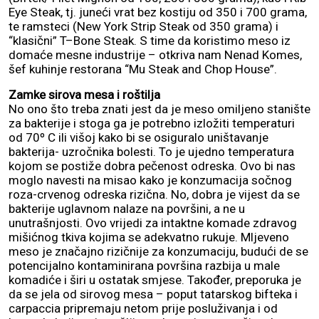
Eye Steak, tj. juneći vrat bez kostiju od 350 i 700 grama,
te ramsteci (New York Strip Steak od 350 grama) i
“klasični” T–Bone Steak. S time da koristimo meso iz
domaće mesne industrije – otkriva nam Nenad Komes,
šef kuhinje restorana “Mu Steak and Chop House”.
Zamke sirova mesa i roštilja
No ono što treba znati jest da je meso omiljeno stanište
za bakterije i stoga ga je potrebno izložiti temperaturi
od 70º C ili višoj kako bi se osiguralo uništavanje
bakterija- uzročnika bolesti. To je ujedno temperatura
kojom se postiže dobra pečenost odreska. Ovo bi nas
moglo navesti na misao kako je konzumacija sočnog
roza-crvenog odreska rizična. No, dobra je vijest da se
bakterije uglavnom nalaze na površini, a ne u
unutrašnjosti. Ovo vrijedi za intaktne komade zdravog
mišićnog tkiva kojima se adekvatno rukuje. Mljeveno
meso je značajno rizičnije za konzumaciju, budući de se
potencijalno kontaminirana površina razbija u male
komadiće i širi u ostatak smjese. Također, preporuka je
da se jela od sirovog mesa – poput tatarskog bifteka i
carpaccia pripremaju netom prije posluživanja i od