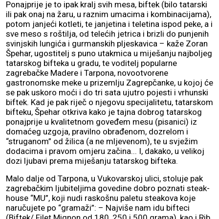
Ponajprije je to ipak kralj svih mesa, biftek (bilo tatarski
ili pak onaj na žaru, u raznim umacima i kombinacijama),
potom janjeći kotleti, te janjetina i teletina ispod peke, a i
sve meso s roštilja, od telećih jetrica i brizli do punjenih
svinjskih lungića i gurmanskih pljeskavica – kaže Zoran
Špehar, ugostitelj s puno utakmica u miješanju najboljeg
tatarskog bifteka u gradu, te voditelj popularne
zagrebačke Madere i Tarpona, novootvorene
gastronomske meke u prizemlju Zagrepčanke, u kojoj će
se pak uskoro moći i do tri sata ujutro pojesti i vrhunski
biftek. Kad je pak riječ o njegovu specijalitetu, tatarskom
bifteku, Špehar otkriva kako je tajna dobrog tatarskog
ponajprije u kvalitetnom goveđem mesu (pisanici) iz
domaćeg uzgoja, pravilno obrađenom, dozrelom i
“struganom” od žilica (a ne mljevenom), te u svježim
dodacima i pravom omjeru začina... I, dakako, u velikoj
dozi ljubavi prema miješanju tatarskog bifteka.
Malo dalje od Tarpona, u Vukovarskoj ulici, stoluje pak
zagrebačkim ljubiteljima govedine dobro poznati steak-
house “MU”, koji nudi raskošnu paletu steakova koje
naručujete po “gramaži”: – Najviše nam idu bifteci
(Biftek/ Filet Mignon od 180, 250 i 500 grama), kao i Rib