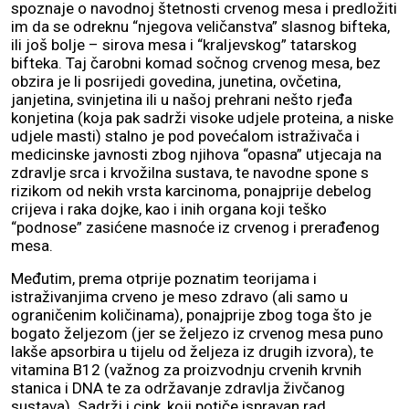
spoznaje o navodnoj štetnosti crvenog mesa i predložiti
im da se odreknu “njegova veličanstva” slasnog bifteka,
ili još bolje – sirova mesa i “kraljevskog” tatarskog
bifteka. Taj čarobni komad sočnog crvenog mesa, bez
obzira je li posrijedi govedina, junetina, ovčetina,
janjetina, svinjetina ili u našoj prehrani nešto rjeđa
konjetina (koja pak sadrži visoke udjele proteina, a niske
udjele masti) stalno je pod povećalom istraživača i
medicinske javnosti zbog njihova “opasna” utjecaja na
zdravlje srca i krvožilna sustava, te navodne spone s
rizikom od nekih vrsta karcinoma, ponajprije debelog
crijeva i raka dojke, kao i inih organa koji teško
“podnose” zasićene masnoće iz crvenog i prerađenog
mesa.
Međutim, prema otprije poznatim teorijama i
istraživanjima crveno je meso zdravo (ali samo u
ograničenim količinama), ponajprije zbog toga što je
bogato željezom (jer se željezo iz crvenog mesa puno
lakše apsorbira u tijelu od željeza iz drugih izvora), te
vitamina B12 (važnog za proizvodnju crvenih krvnih
stanica i DNA te za održavanje zdravlja živčanog
sustava). Sadrži i cink, koji potiče ispravan rad