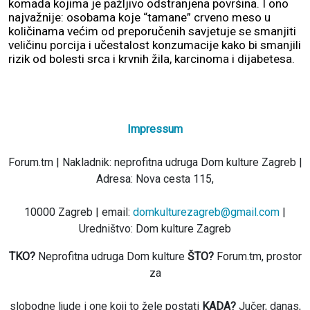
komada kojima je pažljivo odstranjena površina. I ono
najvažnije: osobama koje “tamane” crveno meso u
količinama većim od preporučenih savjetuje se smanjiti
veličinu porcija i učestalost konzumacije kako bi smanjili
rizik od bolesti srca i krvnih žila, karcinoma i dijabetesa.
Impressum
Forum.tm | Nakladnik: neprofitna udruga Dom kulture Zagreb |
Adresa: Nova cesta 115,
10000 Zagreb | email:
domkulturezagreb@gmail.com
|
Uredništvo: Dom kulture Zagreb
TKO?
Neprofitna udruga Dom kulture
ŠTO?
Forum.tm, prostor
za
slobodne ljude i one koji to žele postati
KADA?
Jučer, danas,