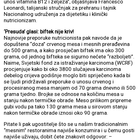
unos vitamina B12 i željeza”, objašnjava Francesco
Leonardi, talijanski stručnjak za prehranu i tajnik
Nacionalnog udruženja za dijetetiku i klinički
nutricionizam.
‘Presuda’ glasi: biftek nije kriv!
Najnovije preporuke nutricionista pak navode da je
dopuštena “doza” crvenog mesa i mesnih prerađevina
do 500 grama, a kako prosječan biftek ima oko 300
grama, od jednog bifteka se sigurno nećete “razboljeti”.
Naime, Svjetski fond za istraživanje karcinoma (WCRF)
procjenjuje kako bi oko 3800 slučajeva karcinoma
debelog crijeva godišnje moglo biti spriječeno kada bi
se ljudi pridržavali preporuke o unosu crvenog i
procesiranog mesa manjem od 70 grama dnevno ili 500
grama tjedno. Brojke se odnose na količinu mesa u
stanju nakon termičke obrade. Meso prilikom pripreme
gubi vodu pa tako 130 grama mesa u sirovom stanju
nakon termičke obrade iznosi oko 90 grama.
Pitate li pak ugostitelje što se u našim tradicionalnim
“mesnim” restoranima najviše konzumira i u čemu gosti
najviše uživaju, dobit ćete znakovit odgovor: –