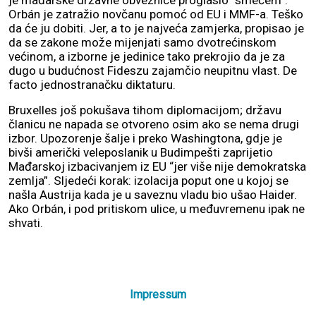
Orbán je zatražio novčanu pomoć od EU i MMF-a. Teško
da će ju dobiti. Jer, a to je najveća zamjerka, propisao je
da se zakone može mijenjati samo dvotrećinskom
većinom, a izborne je jedinice tako prekrojio da je za
dugo u budućnost Fideszu zajamčio neupitnu vlast. De
facto jednostranačku diktaturu.
Bruxelles još pokušava tihom diplomacijom; državu
članicu ne napada se otvoreno osim ako se nema drugi
izbor. Upozorenje šalje i preko Washingtona, gdje je
bivši američki veleposlanik u Budimpešti zaprijetio
Mađarskoj izbacivanjem iz EU “jer više nije demokratska
zemlja”. Sljedeći korak: izolacija poput one u kojoj se
našla Austrija kada je u saveznu vladu bio ušao Haider.
Ako Orbán, i pod pritiskom ulice, u međuvremenu ipak ne
shvati.
Impressum