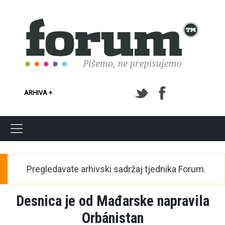
Skoči na glavni sadržaj
ARHIVA +
Pregledavate arhivski sadržaj tjednika Forum.
Desnica je od Mađarske napravila
Orbánistan