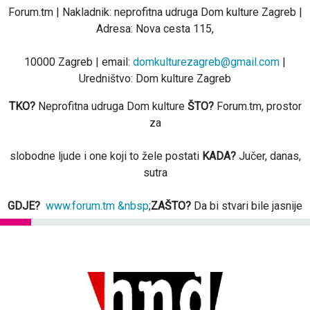
Forum.tm | Nakladnik: neprofitna udruga Dom kulture Zagreb |
Adresa: Nova cesta 115,
10000 Zagreb | email:
domkulturezagreb@gmail.com
|
Uredništvo: Dom kulture Zagreb
TKO?
Neprofitna udruga Dom kulture
ŠTO?
Forum.tm, prostor
za
slobodne ljude i one koji to žele postati
KADA?
Jučer, danas,
sutra
GDJE?
www.forum.tm &nbsp
;
ZAŠTO?
Da bi stvari bile jasnije