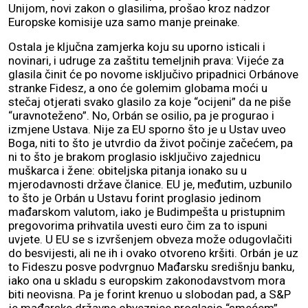
Unijom, novi zakon o glasilima, prošao kroz nadzor
Europske komisije uza samo manje preinake.
Ostala je ključna zamjerka koju su uporno isticali i
novinari, i udruge za zaštitu temeljnih prava: Vijeće za
glasila činit će po novome isključivo pripadnici Orbánove
stranke Fidesz, a ono će golemim globama moći u
stečaj otjerati svako glasilo za koje “ocijeni” da ne piše
“uravnoteženo”. No, Orbán se osilio, pa je progurao i
izmjene Ustava. Nije za EU sporno što je u Ustav uveo
Boga, niti to što je utvrdio da život počinje začećem, pa
ni to što je brakom proglasio isključivo zajednicu
muškarca i žene: obiteljska pitanja ionako su u
mjerodavnosti države članice. EU je, međutim, uzbunilo
to što je Orbán u Ustavu forint proglasio jedinom
mađarskom valutom, iako je Budimpešta u pristupnim
pregovorima prihvatila uvesti euro čim za to ispuni
uvjete. U EU se s izvršenjem obveza može odugovlačiti
do besvijesti, ali ne ih i ovako otvoreno kršiti. Orbán je uz
to Fideszu posve podvrgnuo Mađarsku središnju banku,
iako ona u skladu s europskim zakonodavstvom mora
biti neovisna. Pa je forint krenuo u slobodan pad, a S&P
je mađarske državne obveznice proglasio “smećem”.