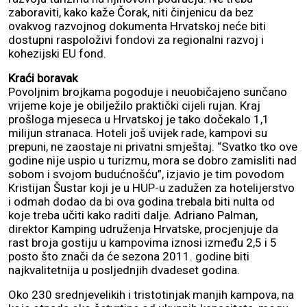
zaboraviti, kako kaže Čorak, niti činjenicu da bez
ovakvog razvojnog dokumenta Hrvatskoj neće biti
dostupni raspoloživi fondovi za regionalni razvoj i
kohezijski EU fond.
Kraći boravak
Povoljnim brojkama pogoduje i neuobičajeno sunčano
vrijeme koje je obilježilo praktički cijeli rujan. Kraj
prošloga mjeseca u Hrvatskoj je tako dočekalo 1,1
milijun stranaca. Hoteli još uvijek rade, kampovi su
prepuni, ne zaostaje ni privatni smještaj. “Svatko tko ove
godine nije uspio u turizmu, mora se dobro zamisliti nad
sobom i svojom budućnošću”, izjavio je tim povodom
Kristijan Šustar koji je u HUP-u zadužen za hotelijerstvo
i odmah dodao da bi ova godina trebala biti nulta od
koje treba učiti kako raditi dalje. Adriano Palman,
direktor Kamping udruženja Hrvatske, procjenjuje da
rast broja gostiju u kampovima iznosi između 2,5 i 5
posto što znači da će sezona 2011. godine biti
najkvalitetnija u posljednjih dvadeset godina.
Oko 230 srednjevelikih i tristotinjak manjih kampova, na