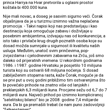
princa Harrya na Hvar pretvorila u oglasni prostor
koštala bi 400.000 kuna.
Nije mali novac, a doseg je sasvim sigurno veći. Čorak
objašnjava da je u turizmu iznimno važna neplaćena
promocija. - Takvi napisi koji nas predstavljaju i kao
destinaciju koja omogućuje zabavu i doživljaje u
posebnim ambijentima, izdvajaju nas od konkurencije, a
isto tako i privlače krug drugih poznatih osoba koje su
dosad možda sumnjale u sigurnost ili kvalitetu naših
usluga. Međutim, unatoč svim prinčevima, pop-
zvijezdama i cjelodnevnim zabavama na Zrću, još smo
daleko od prijeratnih vremena. U rekordnim godinama
1986. i 1987. godine Hrvatsku je posjetilo 10 milijuna
turista koji su ostvarili 68 milijuna noćenja. S dosad
zabilježenim stopama rasta, kaže Čorak, moguće je da
se prvi put u ovoj godini približimo tim ostvarenjima što
bi povećalo prihode na znatno više od lanjskih i
preklanjskih 6,3 milijardi kuna. Procjene sežu od 6,7 do 7
milijardi eura. Najveći prihod po iznimno kompliciranoj
“satelitskoj bilanci” bio je 2008. godine 7,4 milijarde
eura. Da bi ga premašili trebat će nam puno zadovoljniji
“falkensteineri”.