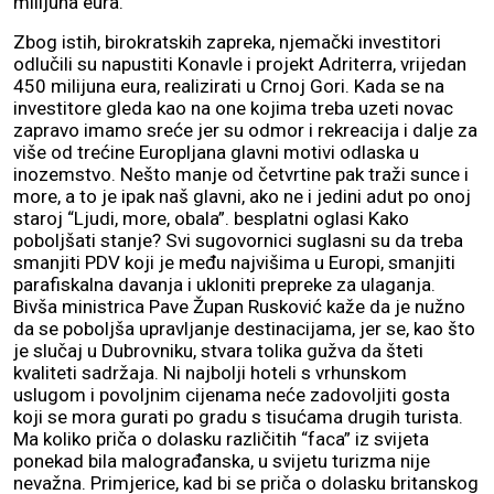
milijuna eura.
Zbog istih, birokratskih zapreka, njemački investitori
odlučili su napustiti Konavle i projekt Adriterra, vrijedan
450 milijuna eura, realizirati u Crnoj Gori. Kada se na
investitore gleda kao na one kojima treba uzeti novac
zapravo imamo sreće jer su odmor i rekreacija i dalje za
više od trećine Europljana glavni motivi odlaska u
inozemstvo. Nešto manje od četvrtine pak traži sunce i
more, a to je ipak naš glavni, ako ne i jedini adut po onoj
staroj “Ljudi, more, obala”. besplatni oglasi Kako
poboljšati stanje? Svi sugovornici suglasni su da treba
smanjiti PDV koji je među najvišima u Europi, smanjiti
parafiskalna davanja i ukloniti prepreke za ulaganja.
Bivša ministrica Pave Župan Rusković kaže da je nužno
da se poboljša upravljanje destinacijama, jer se, kao što
je slučaj u Dubrovniku, stvara tolika gužva da šteti
kvaliteti sadržaja. Ni najbolji hoteli s vrhunskom
uslugom i povoljnim cijenama neće zadovoljiti gosta
koji se mora gurati po gradu s tisućama drugih turista.
Ma koliko priča o dolasku različitih “faca” iz svijeta
ponekad bila malograđanska, u svijetu turizma nije
nevažna. Primjerice, kad bi se priča o dolasku britanskog