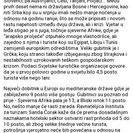
Slovenci, pa Austrijanci, Česi, Talijani, Poljaci... Među
prvih deset nema ni državljana Bosne i Hercegovine, kao
niti Srba koji su u srpnju imali nešto manje noćenja u
odnosu na godinu ranije, što se može pripisati i novom
rastu napetosti između dviju država, ali i krizi. Vjetar u
leđa stigao je s juga, točnije sjeverne Afrike, gdje je
“arapsko proljeće” otpuhalo mnoge vlastodršce, ali
zajedno s njima i turiste koji su Egipat, Libiju i Tunis
zamijenili europskim odredištima. Veliki gubitnik je i
Grčka, koju stranci također izbjegavaju zbog štrajkova i
nestabilnosti uzrokovanih teškom gospodarskom
krizom. Podaci Svjetske turističke organizacije govore
da je u prvoj polovici godine u svijetu bilo 4,5 posto
turista više nego lani.
Najveći dobitnik u Europi su mediteranske države gdje je
zabilježeno 9 posto više gostiju. Gubitnici su poznati od
prije - Sjeverna Afrika pala je 13, a Bliski istok 11 posto.
No, nešto manje će rasti zarada. Ravnateljica Instituta
za turizam Sanda Čorak kaže da će prema dosadašnjim
naznakama hotelski sektor ostvariti rast prihoda od 5 do
10 posto, ali zbog velike štednje većine turista,
potrošnja vjerojatno neće biti povećana u odnosu na