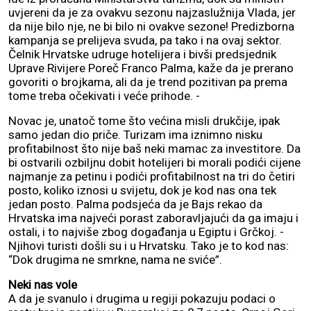
uvjereni da je za ovakvu sezonu najzaslužnija Vlada, jer
da nije bilo nje, ne bi bilo ni ovakve sezone! Predizborna
kampanja se prelijeva svuda, pa tako i na ovaj sektor.
Čelnik Hrvatske udruge hotelijera i bivši predsjednik
Uprave Rivijere Poreč Franco Palma, kaže da je prerano
govoriti o brojkama, ali da je trend pozitivan pa prema
tome treba očekivati i veće prihode. -
Novac je, unatoč tome što većina misli drukčije, ipak
samo jedan dio priče. Turizam ima iznimno nisku
profitabilnost što nije baš neki mamac za investitore. Da
bi ostvarili ozbiljnu dobit hotelijeri bi morali podići cijene
najmanje za petinu i podići profitabilnost na tri do četiri
posto, koliko iznosi u svijetu, dok je kod nas ona tek
jedan posto. Palma podsjeća da je Bajs rekao da
Hrvatska ima najveći porast zaboravljajući da ga imaju i
ostali, i to najviše zbog događanja u Egiptu i Grčkoj. -
Njihovi turisti došli su i u Hrvatsku. Tako je to kod nas:
“Dok drugima ne smrkne, nama ne sviće”.
Neki nas vole
A da je svanulo i drugima u regiji pokazuju podaci o