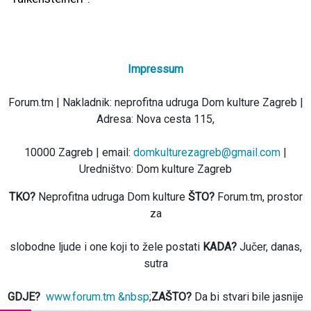
Impressum
Forum.tm | Nakladnik: neprofitna udruga Dom kulture Zagreb |
Adresa: Nova cesta 115,
10000 Zagreb | email:
domkulturezagreb@gmail.com
|
Uredništvo: Dom kulture Zagreb
TKO?
Neprofitna udruga Dom kulture
ŠTO?
Forum.tm, prostor
za
slobodne ljude i one koji to žele postati
KADA?
Jučer, danas,
sutra
GDJE?
www.forum.tm &nbsp
;
ZAŠTO?
Da bi stvari bile jasnije