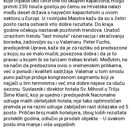
koje otpada oko četvrtine od ukupnih kapaciteta, mogu
primiti 230 tisuća gostiju po čemu se Hrvatska nalazi
među deset država s najvećim kapacitetom u ovom
sektoru u Europi. Iz rovinjske Maistre kažu da su s četiri
posto rasta ostvarili vrlo dobre rezultate. Do kraja
godine očekuju nastavak pozitivnih trendova. Unatoč
izrazitom trendu “last minute” rezervacija i skraćivanju
boravka, zadovoljni su i u Valamaru. Peter Fuchs,
predsjednik Uprave, kaže da je za razliku od predsezone
u kojoj su se malo mučili, posezona dobra i da je to
pravac u kojem bi se turizam trebao kretati. Međutim, ne
na način da predsezona ovisi o vremenskim prilikama,
već o ponudi i kvaliteti sadržaja. Valamar u tom smislu
puno pažnje pridaje kongresnom segmentu koji je
najjači u tim terminima i već ima dobre najave za iduću
sezonu. Suvlasnik i direktor hotela Sv. Mihovil u Trilju
Šime Klarić, koji je ujedno i predsjednik Nacionalne
udruge malih obiteljskih hotela, nije tako optimističan
premda je na razini udruge zabilježen rast dolazaka od 5
posto. Priličan broj malih hotelijera, zbog loših rezultata
proteklih godina, odlučio je prodati objekte. - U svakom
poslu ima manje i više uspješnih.