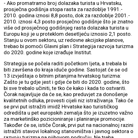
- Ako promatramo broj dolazaka turista u Hrvatsku,
prosječna godišnja stopa rasta za razdoblje 1991.-
2010. godina iznosi 8,8 posto, dok za razdoblje 2001.-
2010. iznosi 4,3 posto prosječno godišnje što je znatno
više od prosječnog godišnjeg rasta dolazaka turista u
Europu koji je u proteklom desetljeću iznosio 2,1 posto.
Stanju u ovom sektoru, uz redovne akcijske planove,
trebao bi pomoći Glavni plan i Strategija razvoja turizma
do 2020. godine koje izrađuje Institut.
Strategija se počela raditi početkom ljeta, a trebala bi
biti završena do kraja iduće godine. Sastojat će se od
13 izvještaja o bitnim pitanjima hrvatskog turizma:
Zašto je tu gdje jest i gdje će biti do 2020. godine, što
bi sve trebalo učiniti, te tko će kako i kada to ostvariti.
Čorak najavljuje da će se, kao preduvjet za donošenje
kvalitetnih odluka, provesti cijeli niz istraživanja. Tako će
se prvi put istražiti imidž Hrvatske kao turističkog
odredišta u pet europskih zemalja što je izuzetno važno
za marketinško pozicioniranje i planiranje promocije.
Također će se, ističe Čorak, prvi put na nacionalnoj razini
istražiti stavovi lokalnog stanovništva i javnog sektora o
razvoju turizma na njihovom području. Ne treba