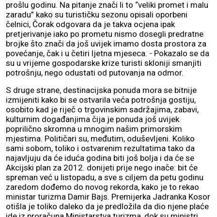
prošlu godinu. Na pitanje znači li to “veliki promet i malu
zaradu” kako su turističku sezonu opisali oporbeni
čelnici, Čorak odgovara da je takva ocjena ipak
pretjerivanje iako po prometu nismo dosegli predratne
brojke što znači da još uvijek imamo dosta prostora za
povećanje, čak i u četiri ljetna mjeseca. - Pokazalo se da
su u vrijeme gospodarske krize turisti skloniji smanjiti
potrošnju, nego odustati od putovanja na odmor.
S druge strane, destinacijska ponuda mora se bitnije
izmijeniti kako bi se ostvarila veća potrošnja gostiju,
osobito kad je riječ o trgovinskim sadržajima, zabavi,
kulturnim događanjima čija je ponuda još uvijek
poprilično skromna u mnogim našim primorskim
mjestima. Političari su, međutim, oduševljeni. Koliko
sami sobom, toliko i ostvarenim rezultatima tako da
najavljuju da će iduća godina biti još bolja i da će se
Akcijski plan za 2012. donijeti prije nego inače: bit će
spreman već u listopadu, a sve s ciljem da petu godinu
zaredom dođemo do novog rekorda, kako je to rekao
ministar turizma Damir Bajs. Premijerka Jadranka Kosor
otišla je toliko daleko da je predložila da dio njene plaće
ide iz proračuna Ministarstva turizma, dok su ministri