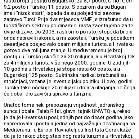
rastu broja gostiju u Bugarskoj za 8,7 posto, Crnoj Gori
9,2 posto i Turskoj 11 posto. S obzirom da su Bugari
imali “nizak start”, ispada da su pobjednici sezone
zapravo Turci. Prije dva mjeseca MMF je izračunao da u
turističkom sektoru po dinamici rasta zaostajemo za te
dvije države. Do 2003. rasli smo po istoj stopi, da bi oni
onda napravili iskorak, a mi zaostali. Tursku je početkom
desetljeća posjećivalo osam milijuna turista, a Hrvatsku
gotovo dva milijuna manje. U međuvremenu je broj
gostiju u Turskoj skočio za 20 milijuna, a u Hrvatskoj tek
za 4 milijuna turista više nego 2000. godine. U zadnjih
10 godina u Hrvatskoj je stopa rasta 60 posto, a u
Bugarskoj 125 posto. Suštinska razlika, izračunali su
stručnjaci, vezana je investicijsku politiku. U ovoj godini
Turska tako očekuje 20 milijardi dolara ulaganja od čega
će dobar dio završiti upravo u turizmu.
Unatoč tome neki prepoznaju vrijednost jadranskog
sunca i obale. Taleb Rifai, glavni tajnik UNWTO-a, rekao
je da je Hrvatska u posljednjih pet do deset godina jako
napredovala i postala jedna od najvažnijih destinacija na
Mediteranu i u Europi. Ravnateljica Instituta Čorak kaže
da je to rekao zbog stabilnog rasta turizma u Hrvatskoj.