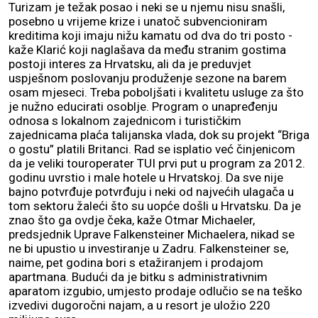
Turizam je težak posao i neki se u njemu nisu snašli,
posebno u vrijeme krize i unatoč subvencioniram
kreditima koji imaju nižu kamatu od dva do tri posto -
kaže Klarić koji naglašava da među stranim gostima
postoji interes za Hrvatsku, ali da je preduvjet
uspješnom poslovanju produženje sezone na barem
osam mjeseci. Treba poboljšati i kvalitetu usluge za što
je nužno educirati osoblje. Program o unapređenju
odnosa s lokalnom zajednicom i turističkim
zajednicama plaća talijanska vlada, dok su projekt “Briga
o gostu” platili Britanci. Rad se isplatio već činjenicom
da je veliki touroperater TUI prvi put u program za 2012.
godinu uvrstio i male hotele u Hrvatskoj. Da sve nije
bajno potvrđuje potvrđuju i neki od najvećih ulagača u
tom sektoru žaleći što su uopće došli u Hrvatsku. Da je
znao što ga ovdje čeka, kaže Otmar Michaeler,
predsjednik Uprave Falkensteiner Michaelera, nikad se
ne bi upustio u investiranje u Zadru. Falkensteiner se,
naime, pet godina bori s etažiranjem i prodajom
apartmana. Budući da je bitku s administrativnim
aparatom izgubio, umjesto prodaje odlučio se na teško
izvedivi dugoročni najam, a u resort je uložio 220