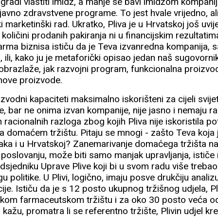
radi vlastiti imidž, a manje se bavi imidžom kompanije
javno zdravstvene programe. To jest hvale vrijedno, al
i marketinški rad. Ukratko, Pliva je u Hrvatskoj još uvij
u količini prodanih pakiranja ni u financijskim rezultati
pharma biznisa ističu da je Teva izvanredna kompanija,
u, ili, kako ju je metaforički opisao jedan naš sugovorni
, obrazlaže, jak razvojni program, funkcionalna proizvo
nove proizvode.
zvodni kapaciteti maksimalno iskorišteni za cijeli svijet
e, bar ne onima izvan kompanije, nije jasno i nemaju r
ih racionalnih razloga zbog kojih Pliva nije iskoristila 
a domaćem tržištu. Pitaju se mnogi - zašto Teva koja j
ko jaka i u Hrvatskoj? Zanemarivanje domaćega tržišta n
 poslovanju, može biti samo manjak upravljanja, ističe
sjedniku Uprave Plive koji bi u svom radu više trebao 
u politike. U Plivi, logično, imaju posve drukčiju analizu 
icije. Ističu da je s 12 posto ukupnog tržišnog udjela, 
skom farmaceutskom tržištu i za oko 30 posto veća o
 kažu, promatra li se referentno tržište, Plivin udjel 