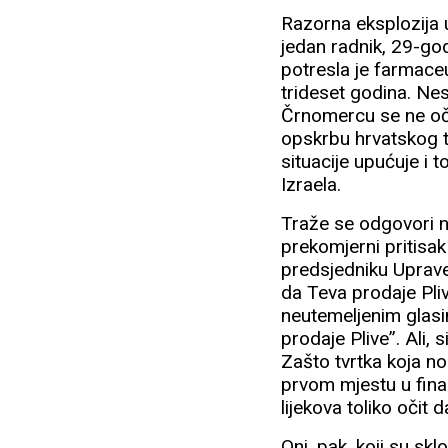
Razorna eksplozija
jedan radnik, 29-god
potresla je farmace
trideset godina. Nes
Črnomercu se ne oček
opskrbu hrvatskog trž
situacije upućuje i 
Izraela.
Traže se odgovori na
prekomjerni pritisak 
predsjedniku Uprave
da Teva prodaje Pliv
neutemeljenim glasi
prodaje Plive”. Ali,
Zašto tvrtka koja no
prvom mjestu u fina
lijekova toliko očit 
Oni, pak, koji su sk