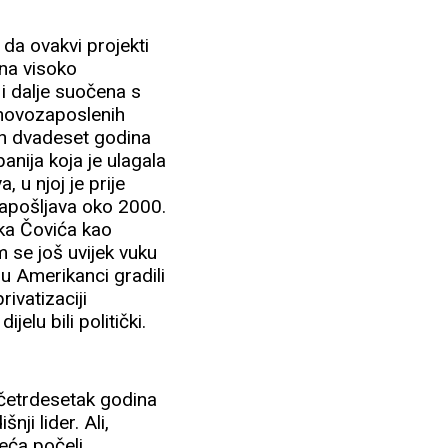
 da ovakvi projekti
 na visoko
i dalje suočena s
 novozaposlenih
njih dvadeset godina
anija koja je ulagala
, u njoj je prije
zapošljava oko 2000.
ka Čovića kao
 se još uvijek vuku
su Amerikanci gradili
ivatizaciji
elu bili politički.
ih četrdesetak godina
nji lider. Ali,
jeća počeli