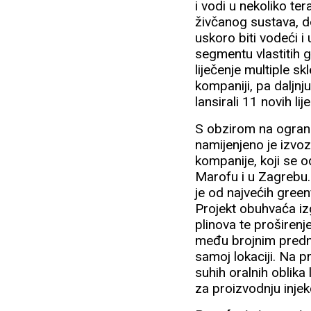
i vodi u nekoliko ter
živčanog sustava, d
uskoro biti vodeći i u
segmentu vlastitih g
liječenje multiple sk
kompaniji, pa daljnj
lansirali 11 novih li
S obzirom na ograni
namijenjeno je izvozu,
kompanije, koji se 
Marofu i u Zagrebu. 
je od najvećih green
Projekt obuhvaća iz
plinova te proširenj
među brojnim predno
samoj lokaciji. Na p
suhih oralnih oblika 
za proizvodnju injekc