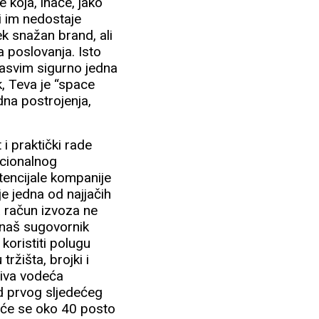
 koja, inače, jako
i im nedostaje
ek snažan brand, ali
ma poslovanja. Isto
 sasvim sigurno jedna
k, Teva je “space
dna postrojenja,
 i praktički rade
acionalnog
potencijale kompanije
e jedna od najjačih
a račun izvoza ne
 naš sugovornik
koristiti polugu
tržišta, brojki i
Pliva vodeća
d prvog sljedećeg
kreće se oko 40 posto