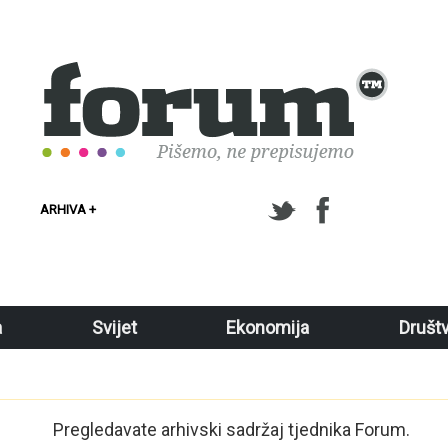
ARHIVA +
a
Svijet
Ekonomija
Društ
Pregledavate arhivski sadržaj tjednika Forum.