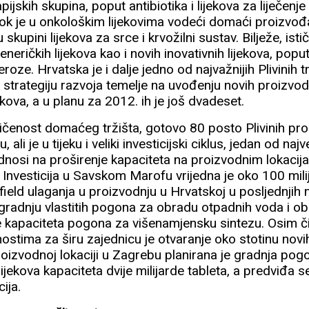
apijskih skupina, poput antibiotika i lijekova za liječenj
ok je u onkološkim lijekovima vodeći domaći proizvođ
 skupini lijekova za srce i krvožilni sustav. Bilježe, isti
eneričkih lijekova kao i novih inovativnih lijekova, pop
leroze. Hrvatska je i dalje jedno od najvažnijih Plivinih t
u strategiju razvoja temelje na uvođenju novih proizvo
jekova, a u planu za 2012. ih je još dvadeset.
čenost domaćeg tržišta, gotovo 80 posto Plivinih pro
 ali je u tijeku i veliki investicijski ciklus, jedan od najv
odnosi na proširenje kapaciteta na proizvodnim lokac
Investicija u Savskom Marofu vrijedna je oko 100 milij
field ulaganja u proizvodnju u Hrvatskoj u posljednjih 
gradnju vlastitih pogona za obradu otpadnih voda i o
e kapaciteta pogona za višenamjensku sintezu. Osim či
stima za širu zajednicu je otvaranje oko stotinu novi
roizvodnoj lokaciji u Zagrebu planirana je gradnja po
lijekova kapaciteta dvije milijarde tableta, a predviđa 
ija.