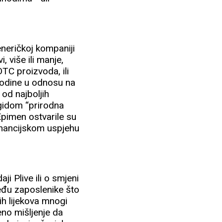
eneričkoj kompaniji
, više ili manje,
OTC proizvoda, ili
 godine u odnosu na
 od najboljih
egidom “prirodna
pimen ostvarile su
inancijskom uspjehu
i Plive ili o smjeni
eđu zaposlenike što
nih lijekova mnogi
eno mišljenje da