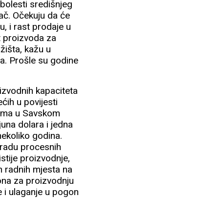
e bolesti središnjeg
ač. Očekuju da će
ču, i rast prodaje u
ut proizvoda za
ržišta, kažu u
da. Prošle su godine
izvodnih kapaciteta
ećih u povijesti
ijama u Savskom
una dolara i jedna
nekoliko godina.
bradu procesnih
stije proizvodnje,
h radnih mjesta na
gona za proizvodnju
se i ulaganje u pogon