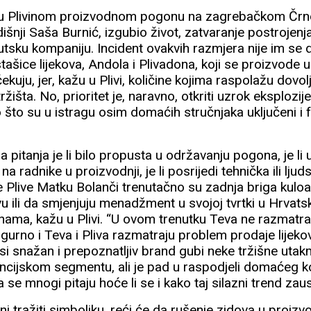
 u Plivinom proizvodnom pogonu na zagrebačkom Črno
išnji Saša Burnić, izgubio život, zatvaranje postrojenj
utsku kompaniju. Incident ovakvih razmjera nije im se
tašice lijekova, Andola i Plivadona, koji se proizvode u
uju, jer, kažu u Plivi, količine kojima raspolažu dovol
išta. No, prioritet je, naravno, otkriti uzrok eksplozije
to što su u istragu osim domaćih stručnjaka uključeni i f
 pitanja je li bilo propusta u održavanju pogona, je li
na radnike u proizvodnji, je li posrijedi tehnička ili lju
 Plive Matku Bolanči trenutačno su zadnja briga kulo
u ili da smjenjuju menadžment u svojoj tvrtki u Hrvatsk
nama, kažu u Plivi. “U ovom trenutku Teva ne razmat
 sigurno i Teva i Pliva razmatraju problem prodaje lijeko
si snažan i prepoznatljiv brand gubi neke tržišne utak
ncijskom segmentu, ali je pad u raspodjeli domaćeg ko
da se mnogi pitaju hoće li se i kako taj silazni trend zaus
loni tražiti simboliku, reći će da rušenje zidova u pro