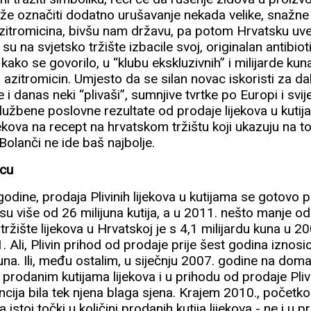
že označiti dodatno urušavanje nekada velike, snažne 
azitromicina, bivšu nam državu, pa potom Hrvatsku uv
 su na svjetsko tržište izbacile svoj, originalan antibiot
ako se govorilo, u “klubu ekskluzivnih” i milijarde kuna
a azitromicin. Umjesto da se silan novac iskoristi za dalj
 danas neki “plivaši”, sumnjive tvrtke po Europi i svije
užbene poslovne rezultate od prodaje lijekova u kutija
jekova na recept na hrvatskom tržištu koji ukazuju na 
olanči ne ide baš najbolje.
vcu
dine, prodaja Plivinih lijekova u kutijama se gotovo pr
su više od 26 milijuna kutija, a u 2011. nešto manje od 
 tržište lijekova u Hrvatskoj je s 4,1 milijardu kuna u 2
. Ali, Plivin prihod od prodaje prije šest godina iznosio
kuna. Ili, među ostalim, u siječnju 2007. godine na dom
u prodanim kutijama lijekova i u prihodu od prodaje Pliva
encija bila tek njena blaga sjena. Krajem 2010., početk
 istoj točki u količini prodanih kutija lijekova - ne i u p