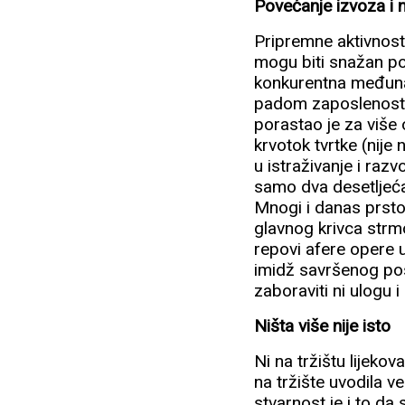
Povećanje izvoza i 
Pripremne aktivnosti
mogu biti snažan po
konkurentna međunar
padom zaposlenosti,
porastao je za više o
krvotok tvrtke (nije
u istraživanje i razvo
samo dva desetljeća
Mnogi i danas prsto
glavnog krivca strmo
repovi afere opere u
imidž savršenog posl
zaboraviti ni ulogu i
Ništa više nije isto
Ni na tržištu lijekov
na tržište uvodila vel
stvarnost je i to da 