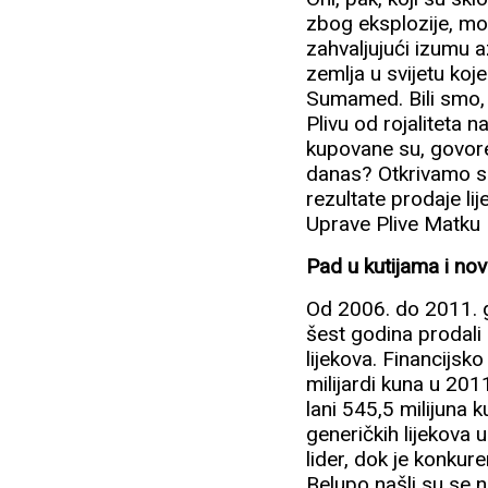
zbog eksplozije, mo
zahvaljujući izumu 
zemlja u svijetu koje
Sumamed. Bili smo, k
Plivu od rojaliteta n
kupovane su, govore i
danas? Otkrivamo sl
rezultate prodaje li
Uprave Plive Matku B
Pad u kutijama i no
Od 2006. do 2011. go
šest godina prodali 
lijekova. Financijsko
milijardi kuna u 2011
lani 545,5 milijuna 
generičkih lijekova 
lider, dok je konkur
Belupo našli su se na