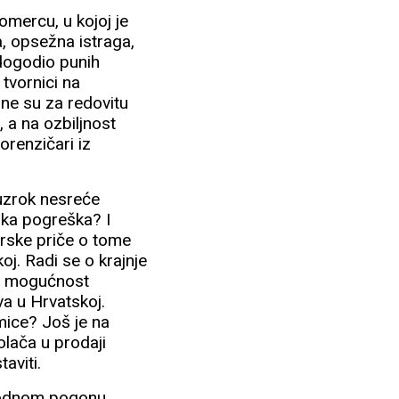
mercu, u kojoj je
a, opsežna istraga,
 dogodio punih
 tvornici na
jne su za redovitu
, a na ozbiljnost
orenzičari iz
 uzrok nesreće
dska pogreška? I
arske priče o tome
oj. Radi se o krajnje
ra mogućnost
va u Hrvatskoj.
mice? Još je na
lača u prodaji
taviti.
izvodnom pogonu