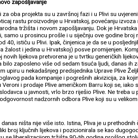
novo zapošljavanje
 za oba projekta su u završnoj fazi i u Plivi su uvjereni
ticaj rastu proizvodnje u Hrvatskoj, povećanju izvoza
odna tržišta i novom zapošljavanju. Dok je Hrvatska 
 samo u prosincu prošle i u siječnju ove godine broj
d 40, ističu u Plivi. Ipak, činjenica je da se u posljed
 na žalost i jedina u Hrvatskoj) posve promijenjen. Komp
j novih lijekova pretvorena je u tvrtku generičkih lijekova
 bilo zaposleno više od sedam tisuća ljudi, danas ih 
m upiru u nekadašnjeg predsjednika Uprave Plive Želj
glavog pada kompanije i pogrešnih akvizicija, za kojim
 Veroni i prodaje Plive američkom Barru koji se, iako 
odavca u javnosti, vrlo brzo riješio Plive. Ne treba u pr
 odgovornost nadzornih odbora Plive koji su u velikom dij
a danas ništa nije više isto. Istina, Pliva je u prethodn
iki broj ključnih lijekova i pozicionirala se kao dugogodiš
su se liberalizacijom tržišta 90-tih godina prošlog stol