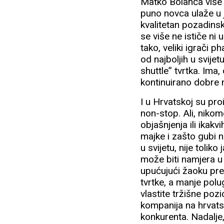
Matko Bolanča više g
puno novca ulaže u 
kvalitetan pozadinsk
se više ne ističe ni 
tako, veliki igrači 
od najboljih u svijet
shuttle” tvrtka. Ima
kontinuirano dobre 
I u Hrvatskoj su proi
non-stop. Ali, nikom
objašnjenja ili ikakv
majke i zašto gubi n
u svijetu, nije toli
može biti namjera u
upućujući žaoku pred
tvrtke, a manje polug
vlastite tržišne poz
kompanija na hrvat
konkurenta. Nadalje,