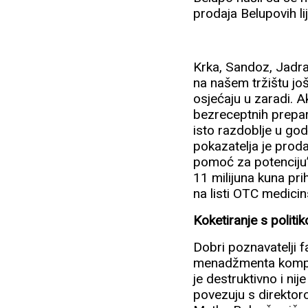
prodaja Belupovih lij
Krka, Sandoz, Jadran
na našem tržištu još 
osjećaju u zaradi. Ak
bezreceptnih prepara
isto razdoblje u godi
pokazatelja je prod
pomoć za potenciju”
11 milijuna kuna pr
na listi OTC medicin
Koketiranje s politi
Dobri poznavatelji f
menadžmenta kompani
je destruktivno i nij
povezuju s direktoro