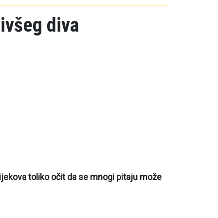
bivšeg diva
ijekova toliko očit da se mnogi pitaju može