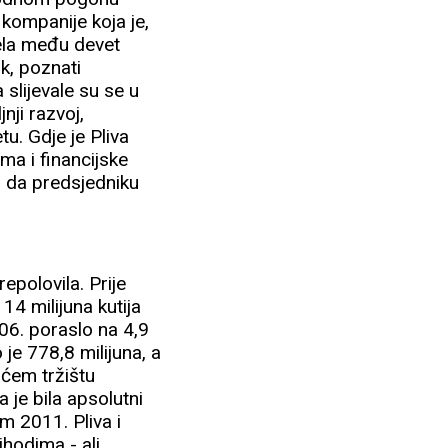
kompanije koja je,
ela među devet
ik, poznati
 slijevale su se u
nji razvoj,
tu. Gdje je Pliva
ma i financijske
to da predsjedniku
epolovila. Prije
14 milijuna kutija
006. poraslo na 4,9
 je 778,8 milijuna, a
aćem tržištu
 je bila apsolutni
om 2011. Pliva i
rihodima - ali