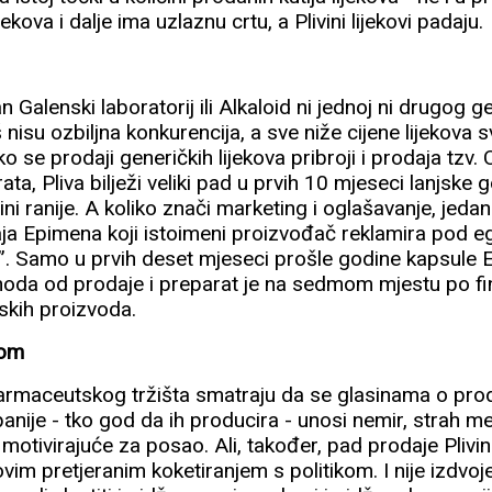
ekova i dalje ima uzlaznu crtu, a Plivini lijekovi padaju.
 Galenski laboratorij ili Alkaloid ni jednoj ni drugog g
nisu ozbiljna konkurencija, a sve niže cijene lijekova svi
o se prodaji generičkih lijekova pribroji i prodaja tzv. 
ta, Pliva bilježi veliki pad u prvih 10 mjeseci lanjske
ni ranije. A koliko znači marketing i oglašavanje, jedan
aja Epimena koji istoimeni proizvođač reklamira pod 
. Samo u prvih deset mjeseci prošle godine kapsule E
ihoda od prodaje i preparat je na sedmom mjestu po f
skih proizvoda.
kom
armaceutskog tržišta smatraju da se glasinama o prodaj
je - tko god da ih producira - unosi nemir, strah m
e motivirajuće za posao. Ali, također, pad prodaje Plivi
vim pretjeranim koketiranjem s politikom. I nije izdvoj