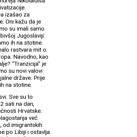
ndreja Nikolaidisa
ivatizacije.
ca izašao za
. Oni kažu da je
tamo su imali samo
bivšoj Jugoslaviji:
amo ih na stotine.
alo rastvara mit o
uropa. Navodno, kao
je? “Tranzicija” je
mo su novi valovi
jalne države. Prije
h na stotine.
svi. Sve su to
2 sati na dan,
ućnosti Hrvatske.
 blagostanja već
, od imigrantskih
po Libiji i ostavlja