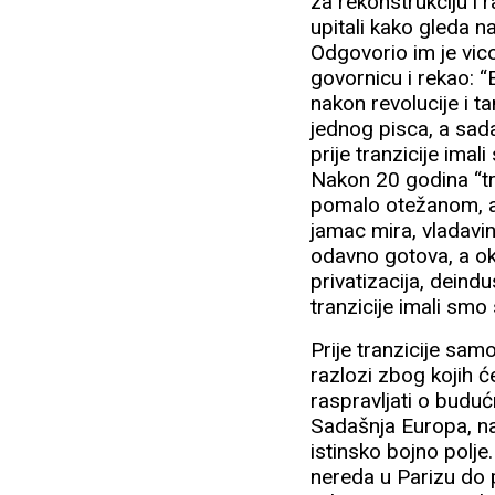
za rekonstrukciju i 
upitali kako gleda na 
Odgovorio im je vic
govornicu i rekao: 
nakon revolucije i t
jednog pisca, a sada 
prije tranzicije ima
Nakon 20 godina “tr
pomalo otežanom, al
jamac mira, vladavin
odavno gotova, a ok
privatizacija, deindu
tranzicije imali sm
Prije tranzicije sam
razlozi zbog kojih 
raspravljati o budu
Sadašnja Europa, nai
istinsko bojno polje
nereda u Parizu do 