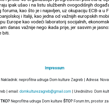
raju ipak ušao i na listu službenih ovogodišnjih doga
 foruma, kao što je i najavljen, uz okupaciju ECB-a u F
njolskoj i Italiji, kao jedna od važnijih europskih mobi
pu Europe kao vodeći laboratorij socijalnih, ekonomskih
nam danas važnije nego ikada prije, jer sasvim je jasno:
 biti.
Impressum
 Nakladnik: neprofitna udruga Dom kulture Zagreb | Adresa: Nova
eb | email:
domkulturezagreb@gmail.com
| Uredništvo: Dom kul
TKO?
Neprofitna udruga Dom kulture
ŠTO?
Forum.tm, prostor za