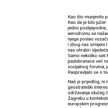
Kao što munjevito pr
Kao da je bilo juče
jedno poslijepodne, 
aerodromu se našao 
njega poslao vozača
i zbog nas izmijeni
nas ohrabri sljedeć
Samo nekoliko sati k
padobranaca već na
socijalnog foruma, j
Raspravljalo se o to
Naš je prijedlog, ni
geostrateški interes
održavanja idućeg S
Zagrebu u kontekstu 
europskim progresiv