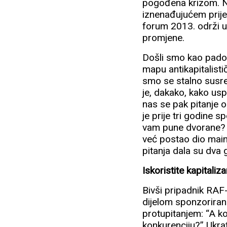
pogođena krizom. N
iznenađujućem prijed
forum 2013. održi u
promjene.
Došli smo kao padob
mapu antikapitalisti
smo se stalno susre
je, dakako, kako usp
nas se pak pitanje o 
je prije tri godine 
vam pune dvorane? Ne
već postao dio mai
pitanja dala su dva
Iskoristite kapitaliz
Bivši pripadnik RAF-a
dijelom sponzoriran 
protupitanjem: “A koj
konkurenciju?” Ukra