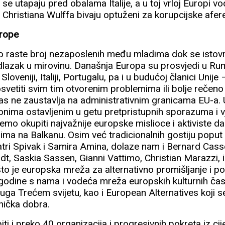
se utapaju pred obalama Italije, a u toj vrloj Europi vo
 Christiana Wulffa bivaju optuženi za korupcijske afer
rope
no raste broj nezaposlenih među mladima dok se isto
lazak u mirovinu. Današnja Europa su prosvjedi u Rum
Sloveniji, Italiji, Portugalu, pa i u budućoj članici Unije
svetiti svim tim otvorenim problemima ili bolje reče
as ne zaustavlja na administrativnim granicama EU-a
 onima ostavljenim u getu pretpristupnih sporazuma i v
mo okupiti najvažnije europske mislioce i aktiviste da
rima na Balkanu. Osim već tradicionalnih gostiju poput T
atri Spivak i Samira Amina, dolaze nam i Bernard Cas
dt, Saskia Sassen, Gianni Vattimo, Christian Marazzi, 
to je europska mreža za alternativno promišljanje i poli
godine s nama i vodeća mreža europskih kulturnih čas
uga Trećem svijetu, kao i European Alternatives koji 
nička dobra.
iti i preko 40 organizacija i progresivnih pokreta iz ci