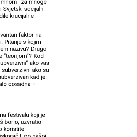
romnom i za mnoge
Svjetski socijalni
ile krucijalne
evantan faktor na
. Pitanje s kojim
vašem nazivu? Drugo
ne “teorijom”? Kod
“subverzivni” ako vas
te subverzivni ako su
 subverzivan kad je
malo dosadna –
a festivalu koji je
š borio, uzvratio
o koristite
skoračiti po našoj