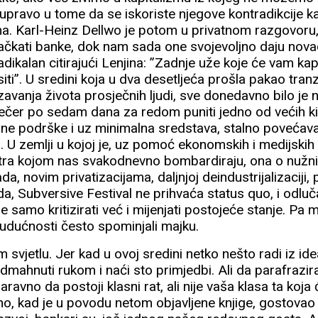
e upravo u tome da se iskoriste njegove kontradikcije 
ma. Karl-Heinz Dellwo je potom u privatnom razgovoru,
ačkati banke, dok nam sada one svojevoljno daju novac.
adikalan citirajući Lenjina: ”Zadnje uže koje će vam kap
ti”. U sredini koja u dva desetljeća prošla pakao tranzic
rozavanja života prosječnih ljudi, sve donedavno bilo je
 večer po sedam dana za redom puniti jedno od većih k
alne podrške i uz minimalna sredstava, stalno povećavati
. U zemlji u kojoj je, uz pomoć ekonomskih i medijski
ntra kojom nas svakodnevno bombardiraju, ona o nužn
a, novim privatizacijama, daljnjoj deindustrijalizaciji, 
da, Subversive Festival ne prihvaća status quo, i odluča
ne samo kritizirati već i mijenjati postojeće stanje. Pa
budućnosti često spominjali majku.
svjetlu. Jer kad u ovoj sredini netko nešto radi iz ide
 odmahnuti rukom i naći sto primjedbi. Ali da parafrazi
ravno da postoji klasni rat, ali nije vaša klasa ta koja 
no, kad je u povodu netom objavljene knjige, gostovao