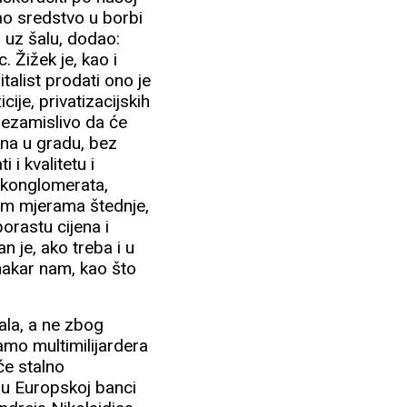
kao sredstvo u borbi
 uz šalu, dodao:
 Žižek je, kao i
italist prodati ono je
ije, privatizacijskih
 nezamislivo da će
ina u gradu, bez
 i kvalitetu i
h konglomerata,
im mjerama štednje,
porastu cijena i
n je, ako treba i u
 makar nam, kao što
ala, a ne zbog
ramo multimilijardera
će stalno
 u Europskoj banci