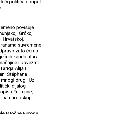
deći političari poput
e.
vremeno povisuje
unjskoj, Grčkoj,
 – Hrvatskoj.
no ranama suvremene
. Upravo zato ćemo
ječnih kandidatura.
našnjice i povezati
ariqa Alija i
sen, Stéphane
i mnogi drugi. Uz
tički dijalog
opisa Eurozine,
se na europskoj
jele Istočne Europe,