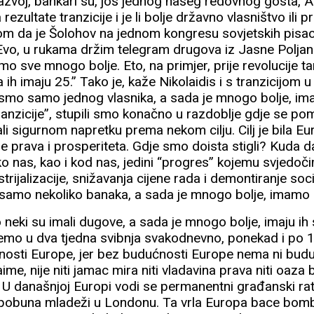
razvoj, bankari su, još jednog našeg redovnog gosta, A
rezultate tranzicije i je li bolje državno vlasništvo ili pr
om da je Šolohov na jednom kongresu sovjetskih pisa
“Evo, u rukama držim telegram drugova iz Jasne Poljane
amo sve mnogo bolje. Eto, na primjer, prije revolucije 
ih imaju 25.” Tako je, kaže Nikolaidis i s tranzicijom u 
li smo samo jednog vlasnika, a sada je mnogo bolje, im
anzicije”, stupili smo konačno u razdoblje gdje se pom
i sigurnom napretku prema nekom cilju. Cilj je bila E
e prava i prosperiteta. Gdje smo doista stigli? Kuda dal
o nas, kao i kod nas, jedini “progres” kojemu svjedoči
strijalizacije, snižavanja cijene rada i demontiranje soci
o samo nekoliko banaka, a sada je mnogo bolje, imamo i
o neki su imali dugove, a sada je mnogo bolje, imaju ih 
ćemo u dva tjedna svibnja svakodnevno, ponekad i po 1
ćnosti Europe, jer bez budućnosti Europe nema ni bud
me, nije niti jamac mira niti vladavina prava niti oaza
. U današnjoj Europi vodi se permanentni građanski rat
pobuna mladeži u Londonu. Ta vrla Europa bace bombe 