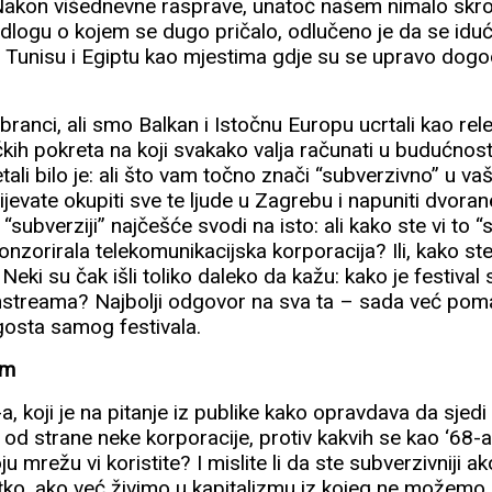
akon višednevne rasprave, unatoč našem nimalo sk
logu o kojem se dugo pričalo, odlučeno je da se idući 
 Tunisu i Egiptu kao mjestima gdje su se upravo dogod
ranci, ali smo Balkan i Istočnu Europu ucrtali kao rel
čkih pokreta na koji svakako valja računati u budućnosti
tali bilo je: ali što vam točno znači “subverzivno” u 
ijevate okupiti sve te ljude u Zagrebu i napuniti dvora
“subverziji” najčešće svodi na isto: ali kako ste vi to 
sponzorirala telekomunikacijska korporacija? Ili, kako s
ki su čak išli toliko daleko da kažu: kako je festival
nstreama? Najbolji odgovor na sva ta – sada već po
 gosta samog festivala.
am
, koji je na pitanje iz publike kako opravdava da sjedi n
od strane neke korporacije, protiv kakvih se kao ‘68-a
u mrežu vi koristite? I mislite li da ste subverzivniji ak
tko, ako već živimo u kapitalizmu iz kojeg ne možemo i