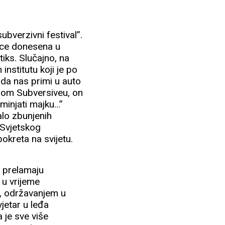
ubverzivni festival”.
ovce donesena u
iks. Slučajno, na
nstitutu koji je po
da nas primi u auto
enom Subversiveu, on
minjati majku…”
alo zbunjenih
Svjetskog
pokreta na svijetu.
e prelamaju
 u vrijeme
e, održavanjem u
jetar u leđa
 je sve više