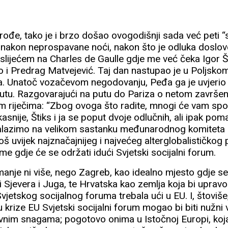
ođe, tako je i brzo došao ovogodišnji sada već peti “s
r: nakon neprospavane noći, nakon što je odluka dosl
slijećem na Charles de Gaulle gdje me već čeka Igor Št
i Predrag Matvejević. Taj dan nastupao je u Poljskom i
. Unatoč vozačevom negodovanju, Peđa ga je uvjerio 
 rutu. Razgovarajući na putu do Pariza o netom završ
im riječima: “Zbog ovoga što radite, mnogi će vam spo
asnije, Štiks i ja se poput dvoje odlučnih, ali ipak pom
lazimo na velikom sastanku međunarodnog komiteta 
oš uvijek najznačajnijeg i najvećeg alterglobalističkog 
me gdje će se održati idući Svjetski socijalni forum.
 manje ni više, nego Zagreb, kao idealno mjesto gdje s
i Sjevera i Juga, te Hrvatska kao zemlja koja bi upravo
vjetskog socijalnog foruma trebala ući u EU. I, štoviš
krize EU Svjetski socijalni forum mogao bi biti nužni v
nim snagama; pogotovo onima u Istočnoj Europi, koja