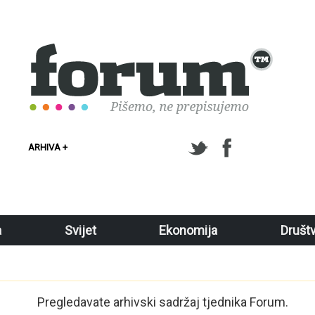
ARHIVA +
a
Svijet
Ekonomija
Društ
Pregledavate arhivski sadržaj tjednika Forum.