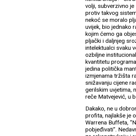
volji, subverzivno j
protiv takvog siste
nekoć se moralo plj
uvijek, bio jednako r
kojim ćemo ga objesi
pljački i daljnjeg s
intelektualci svaku
ozbiljne institucion
kvantitetu programa
jedina politička ma
izmjenama tržišta rad
snižavanju cijene ra
gerilskim uvjetima, 
reče Matvejević, u 
Dakako, ne u dobrom 
profita, najlakše je
Warrena Buffeta, “Na
pobjeđivati”. Nedav