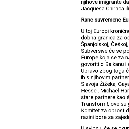
njihove imigrante da 
Jacquesa Chiraca ili
Rane suvremene Eu
U toj Europi kronič
dobna granica za od
Španjolskoj, Češkoj, 
Subversive će se po
Europe koja se za n
govoriti o Balkanu i
Upravo zbog toga će
ih s njihovim partne
Slavoja Žižeka, Gay
Hessel, Michael Har
stare partnere kao š
Transform!, ove su 
Komitet za oprost d
razini bore za zajed
U svibnju će se okup