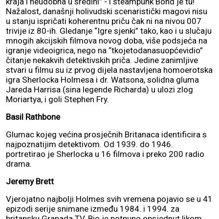
kraja i neudobna u sredini” - i steampunk Bond je tu!
Nažalost, današnji holivudski scenaristički magovi nisu
u stanju ispričati koherentnu priču čak ni na nivou 007
trivije iz 80-ih. Gledanje “Igre sjenki” tako, kao i u slučaju
mnogih akcijskih filmova novog doba, više podsjeća na
igranje videoigrica, nego na “tkojetodanasuopćevidio”
čitanje nekakvih detektivskih priča. Jedine zanimljive
stvari u filmu su iz prvog dijela nastavljena homoerotska
igra Sherlocka Holmesa i dr. Watsona, solidna gluma
Jareda Harrisa (sina legende Richarda) u ulozi zlog
Moriartya, i goli Stephen Fry.
Basil Rathbone
Glumac kojeg većina prosječnih Britanaca identificira s
najpoznatijim detektivom. Od 1939. do 1946.
portretirao je Sherlocka u 16 filmova i preko 200 radio
drama.
Jeremy Brett
Vjerojatno najbolji Holmes svih vremena pojavio se u 41
epizodi serije snimane između 1984. i 1994. za
britansku Granada TV. Bio je potpuno opsjednut likom