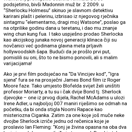
podsjetimo, bivši Madonnin muž br. 2 2009. u
“Sherlocku Holmesu” skinuo je slavnom detektivu
karirani plašt i pelerinu, izbrisao iz njegovog rječnika
sintagmu “elementarno, dragi moj Watsone”, poslao ga
na otprilike godinu dana u teretanu, i dao mu znanje
wing chun kung fua. I tako uspješno prodao Sherlocka
kao akcijskog junaka novoj generaciji klinaca čiji su
novčanici već godinama glavna meta prljavih
hollywoodskih šapa. Budući da je prošlo prvi put,
pomislili su oni, što to ne bismo ponovili, ali s malim
varijacijama!
Ako je prvi film podsjećao na “Da Vincijev kod”, “Igra
sjena” fura se na prosječni James Bond film iz Roger
Moore faze. Tako umjesto Blofelda svijet želi uništiti
profesor Moriarty, a tu su i čak dvije Bond tj. Sherlock
djevojke – one iz prvog dijela, Rachel McAdams u ulozi
Irene Adler, u najboljoj 007 maniri riješimo se odmah na
početku, da bi onda stigla Noomi Rapace kao
misteriozna Ciganka. Zatim za one koje još muče neke
dvojbe Sherlock izriče jednu od rečenica koje je
proslavio Ian Fleming: “Konj je živina opasna na oba dva