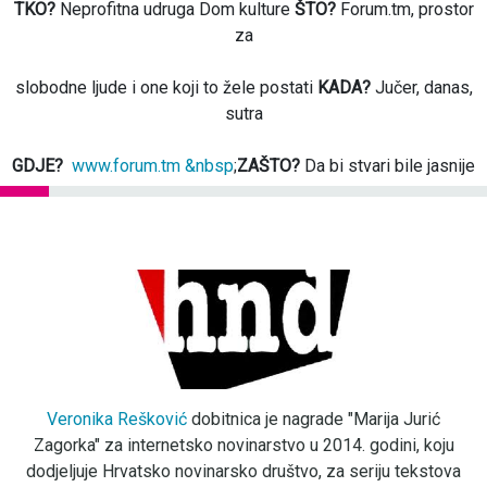
TKO?
Neprofitna udruga Dom kulture
ŠTO?
Forum.tm, prostor
za
slobodne ljude i one koji to žele postati
KADA?
Jučer, danas,
sutra
GDJE?
www.forum.tm &nbsp
;
ZAŠTO?
Da bi stvari bile jasnije
Veronika Rešković
dobitnica je nagrade "Marija Jurić
Zagorka" za internetsko novinarstvo u 2014. godini, koju
dodjeljuje Hrvatsko novinarsko društvo, za seriju tekstova