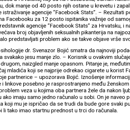
, dok manje od 40 posto njih ostane u krevetu i zapal
e istraživanje agencije “Facebook Stats”. – Rezultati p
a na Facebooku za 12 posto ispitanika važnije od samo
redstavnik agencije “Facebook Stats” za Hrvatsku, i n
ćava broj objavljenih seksualnih pikanterija na najpoz
balo predstavljati problem ako se takve objave vrše svo
 psihologije dr. Svenazor Bojić smatra da najnoviji poda
 da svakako jesu manje zlo. – Korisnik u ovakvim sluča
 drugom, naizgled manje opasnom. Pitanje je, međutim, 
j mladića koji se najprije odrekao cigarete u korist F
voje partnerice – upozorava Bojić. Iznošenje informaci
e i linkove posebno je rasprostranjeno među ženskom 
a problem veza u kojima oba partnera žele da nakon lj
ako imaju samo jedno računalo u sobi. On je naveo p
 koji mu je ispričao da se trudi da bude gore svaki pu
bi li tako imao startnu prednost u trci do računala.