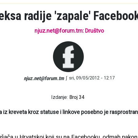
eksa radije 'zapale' Faceboo
njuz.net@forum.tm: Društvo
∫
sri, 09/05/2012 - 12:17
njuz.net@forum.tm
Izdanje:
Broj 34
a iz kreveta kroz statuse i linkove posebno je rasprost
šača u Hrvatskoj koji su na Facebooku, odmah nakon 