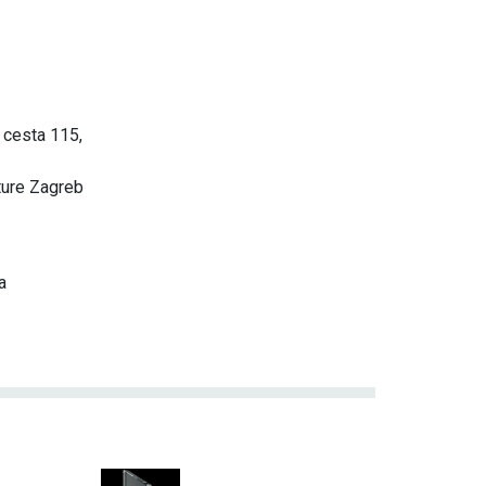
 cesta 115,
ture Zagreb
a