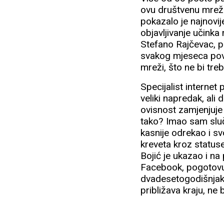
ovu društvenu mrežu
pokazalo je najnovij
objavljivanje učink
Stefano Rajčevac, p
svakog mjeseca pove
mreži, što ne bi tre
Specijalist internet
veliki napredak, ali
ovisnost zamjenjuje
tako? Imao sam sluča
kasnije odrekao i s
kreveta kroz status
Bojić je ukazao i n
Facebook, pogotovu 
dvadesetogodišnjaka
približava kraju, ne 