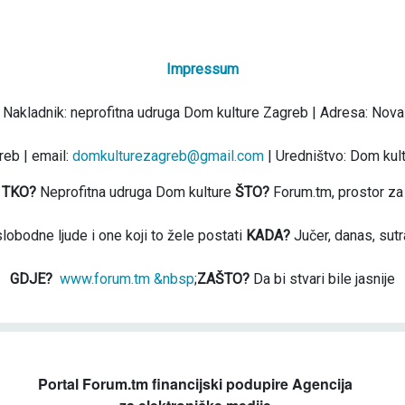
Impressum
 Nakladnik: neprofitna udruga Dom kulture Zagreb | Adresa: Nova
eb | email:
domkulturezagreb@gmail.com
| Uredništvo: Dom kul
TKO?
Neprofitna udruga Dom kulture
ŠTO?
Forum.tm, prostor za
slobodne ljude i one koji to žele postati
KADA?
Jučer, danas, sutr
GDJE?
www.forum.tm &nbsp
;
ZAŠTO?
Da bi stvari bile jasnije
Portal Forum.tm financijski podupire Agencija