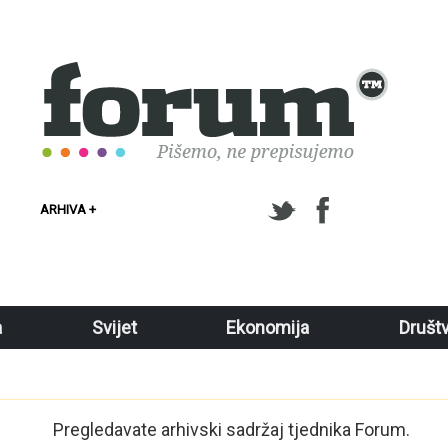
ARHIVA +
a
Svijet
Ekonomija
Društ
Pregledavate arhivski sadržaj tjednika Forum.