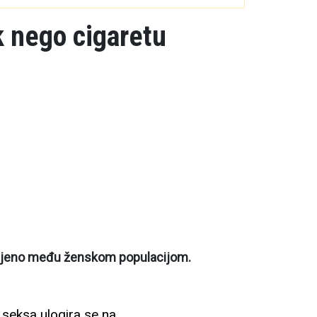
k nego cigaretu
ranjeno među ženskom populacijom.
seksa ulogira se na