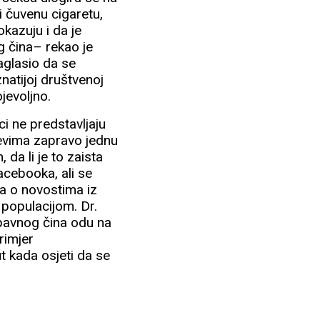
i čuvenu cigaretu,
okazuju i da je
g čina– rekao je
aglasio da se
natijoj društvenoj
jevoljno.
ci ne predstavljaju
jevima zapravo jednu
da li je to zaista
acebooka, ali se
ja o novostima iz
populacijom. Dr.
ubavnog čina odu na
rimjer
t kada osjeti da se