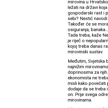
mirovina u Hrvatskoj,
ležati na državi ko
gospodarski rast i
sebi? Nestić navodi
Također će se morat
osiguranja, banaka..
Tada treba, kaže Ne
je riječ o nepopular
kojoj treba danas raz
mirovinski sustav.
Međutim, Svjetska b
najnižim mirovinama
doprinosima za njih.
ekonomista ne treba 
misli kako povećati 
dodaje da se treba i
on. Prije svega odr
mirovinama.