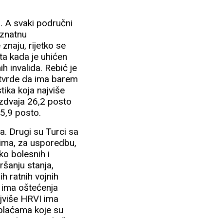
. A svaki područni
 znatnu
znaju, rijetko se
ta kada je uhićen
h invalida. Rebić je
 tvrde da ima barem
tika koja najviše
 izdvaja 26,2 posto
15,9 posto.
a. Drugi su Turci sa
a ima, za usporedbu,
ko bolesnih i
ršanju stanja,
h ratnih vojnih
o ima oštećenja
jviše HRVI ima
 plaćama koje su