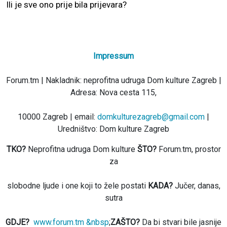
Ili je sve ono prije bila prijevara?
Impressum
Forum.tm | Nakladnik: neprofitna udruga Dom kulture Zagreb |
Adresa: Nova cesta 115,
10000 Zagreb | email:
domkulturezagreb@gmail.com
|
Uredništvo: Dom kulture Zagreb
TKO?
Neprofitna udruga Dom kulture
ŠTO?
Forum.tm, prostor
za
slobodne ljude i one koji to žele postati
KADA?
Jučer, danas,
sutra
GDJE?
www.forum.tm &nbsp
;
ZAŠTO?
Da bi stvari bile jasnije