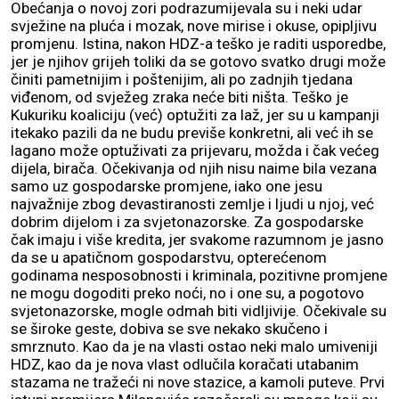
Obećanja o novoj zori podrazumijevala su i neki udar
svježine na pluća i mozak, nove mirise i okuse, opipljivu
promjenu. Istina, nakon HDZ-a teško je raditi usporedbe,
jer je njihov grijeh toliki da se gotovo svatko drugi može
činiti pametnijim i poštenijim, ali po zadnjih tjedana
viđenom, od svježeg zraka neće biti ništa. Teško je
Kukuriku koaliciju (već) optužiti za laž, jer su u kampanji
itekako pazili da ne budu previše konkretni, ali već ih se
lagano može optuživati za prijevaru, možda i čak većeg
dijela, birača. Očekivanja od njih nisu naime bila vezana
samo uz gospodarske promjene, iako one jesu
najvažnije zbog devastiranosti zemlje i ljudi u njoj, već
dobrim dijelom i za svjetonazorske. Za gospodarske
čak imaju i više kredita, jer svakome razumnom je jasno
da se u apatičnom gospodarstvu, opterećenom
godinama nesposobnosti i kriminala, pozitivne promjene
ne mogu dogoditi preko noći, no i one su, a pogotovo
svjetonazorske, mogle odmah biti vidljivije. Očekivale su
se široke geste, dobiva se sve nekako skučeno i
smrznuto. Kao da je na vlasti ostao neki malo umiveniji
HDZ, kao da je nova vlast odlučila koračati utabanim
stazama ne tražeći ni nove stazice, a kamoli puteve. Prvi