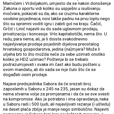
Mamićem i Vrdoljakom, umjesto da se nakon donošenja
Zakona o sportu vidi koliko su uspješni u isušivanju
močvare, pokazali su da, ako se izuzmu karakterne
osobine pojedinaca, novi lakše padnu na prvu loptu nego
što su spremni voditi igru i zabiti gol na kraju. Čačić,
Grčić i Linić najavili su do sada uglavnom prodaju,
privatizaciju i koncesije. Vrlo kapitalistički, nema što. U
redu, para nema, ali, je li doista svakodnevno
najavljivanje prodaje pojedinih dijelova preostalog
hrvatskog gospodarstva, jedina (na)mjera? Može li
utjeha biti to što možda neće za sebe uzimati onoliko
koliko je HDZ uzimao? Poštenje bi se trebalo
podrazumijevati i svaka im čast ako budu pošteni u
svom mandatu, ali do sada se nije čulo što će se
događati osim prodaje.
Najave predsjednika Sabora da će srezati broj
zaposlenih u Saboru s 245 na 235, jasan su dokaz da
nema stvarne volje za promjenama i da će se sve svesti
na kompromise. Ako je potrebno i ima opravdanja, neka
u Saboru radi i 500 ljudi, ali najavljivati rezanje (i uštedu)
na deset plaća zbilja je manje nego simbolično. Najaviti