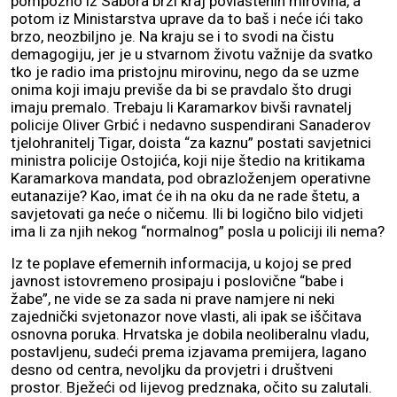
pompozno iz Sabora brzi kraj povlaštenih mirovina, a
potom iz Ministarstva uprave da to baš i neće ići tako
brzo, neozbiljno je. Na kraju se i to svodi na čistu
demagogiju, jer je u stvarnom životu važnije da svatko
tko je radio ima pristojnu mirovinu, nego da se uzme
onima koji imaju previše da bi se pravdalo što drugi
imaju premalo. Trebaju li Karamarkov bivši ravnatelj
policije Oliver Grbić i nedavno suspendirani Sanaderov
tjelohranitelj Tigar, doista “za kaznu” postati savjetnici
ministra policije Ostojića, koji nije štedio na kritikama
Karamarkova mandata, pod obrazloženjem operativne
eutanazije? Kao, imat će ih na oku da ne rade štetu, a
savjetovati ga neće o ničemu. Ili bi logično bilo vidjeti
ima li za njih nekog “normalnog” posla u policiji ili nema?
Iz te poplave efemernih informacija, u kojoj se pred
javnost istovremeno prosipaju i poslovične “babe i
žabe”, ne vide se za sada ni prave namjere ni neki
zajednički svjetonazor nove vlasti, ali ipak se iščitava
osnovna poruka. Hrvatska je dobila neoliberalnu vladu,
postavljenu, sudeći prema izjavama premijera, lagano
desno od centra, nevoljku da provjetri i društveni
prostor. Bježeći od lijevog predznaka, očito su zalutali.