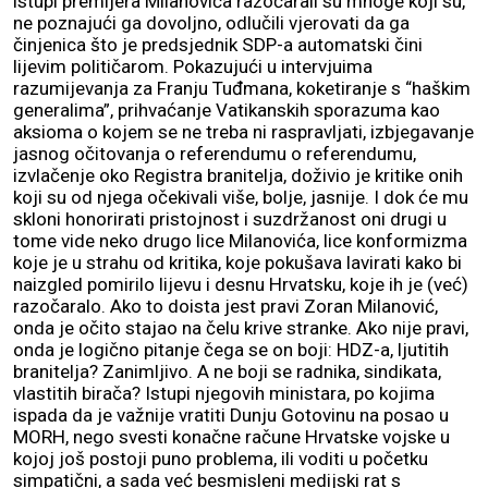
istupi premijera Milanovića razočarali su mnoge koji su,
ne poznajući ga dovoljno, odlučili vjerovati da ga
činjenica što je predsjednik SDP-a automatski čini
lijevim političarom. Pokazujući u intervjuima
razumijevanja za Franju Tuđmana, koketiranje s “haškim
generalima”, prihvaćanje Vatikanskih sporazuma kao
aksioma o kojem se ne treba ni raspravljati, izbjegavanje
jasnog očitovanja o referendumu o referendumu,
izvlačenje oko Registra branitelja, doživio je kritike onih
koji su od njega očekivali više, bolje, jasnije. I dok će mu
skloni honorirati pristojnost i suzdržanost oni drugi u
tome vide neko drugo lice Milanovića, lice konformizma
koje je u strahu od kritika, koje pokušava lavirati kako bi
naizgled pomirilo lijevu i desnu Hrvatsku, koje ih je (već)
razočaralo. Ako to doista jest pravi Zoran Milanović,
onda je očito stajao na čelu krive stranke. Ako nije pravi,
onda je logično pitanje čega se on boji: HDZ-a, ljutitih
branitelja? Zanimljivo. A ne boji se radnika, sindikata,
vlastitih birača? Istupi njegovih ministara, po kojima
ispada da je važnije vratiti Dunju Gotovinu na posao u
MORH, nego svesti konačne račune Hrvatske vojske u
kojoj još postoji puno problema, ili voditi u početku
simpatični, a sada već besmisleni medijski rat s