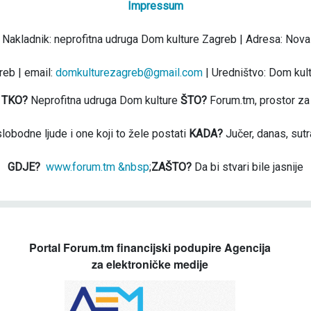
Impressum
 Nakladnik: neprofitna udruga Dom kulture Zagreb | Adresa: Nova
eb | email:
domkulturezagreb@gmail.com
| Uredništvo: Dom kul
TKO?
Neprofitna udruga Dom kulture
ŠTO?
Forum.tm, prostor za
slobodne ljude i one koji to žele postati
KADA?
Jučer, danas, sutr
GDJE?
www.forum.tm &nbsp
;
ZAŠTO?
Da bi stvari bile jasnije
Portal Forum.tm financijski podupire Agencija
za elektroničke medije