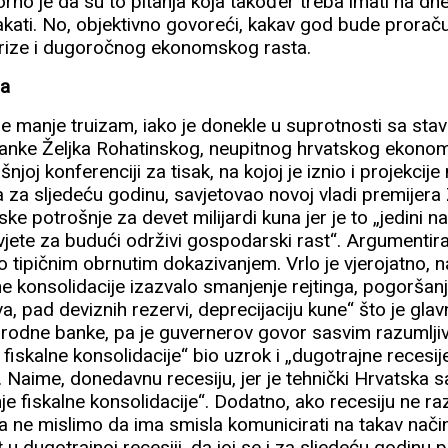
orno je da su to pitanja koja također treba imati na d
ati. No, objektivno govoreći, kakav god bude proračun,
krize i dugoročnog ekonomskog rasta.
ja
iše manje truizam, iako je donekle u suprotnosti sa st
anke Željka Rohatinskog, neupitnog hrvatskog ekonom
išnjoj konferenciji za tisak, na kojoj je iznio i projekcij
 za sljedeću godinu, savjetovao novoj vladi premijera
e potrošnje za devet milijardi kuna jer je to „jedini n
jete za budući održivi gospodarski rast“. Argumentira
 tipičnim obrnutim dokazivanjem. Vrlo je vjerojatno, n
ne konsolidacije izazvalo smanjenje rejtinga, pogoršanj
a, pad deviznih rezervi, deprecijaciju kune“ što je glavn
odne banke, pa je guvernerov govor sasvim razumljiv.
 fiskalne konsolidacije“ bio uzrok i „dugotrajne recesij
 Naime, donedavnu recesiju, jer je tehnički Hrvatska sad 
je fiskalne konsolidacije“. Dodatno, ako recesiju ne ra
 a ne mislimo da ima smisla komunicirati na takav način
u dugotrajnoj recesiji, da joj se i za sljedeću godinu pr