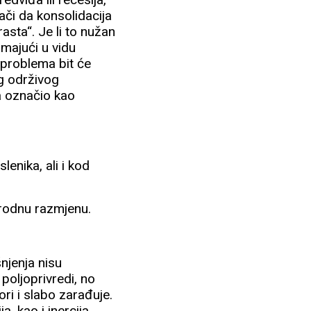
nači da konsolidacija
asta“. Je li to nužan
imajući u vidu
g problema bit će
og održivog
a označio kao
enika, ali i kod
rodnu razmjenu.
šnjenja nisu
 poljoprivredi, no
ri i slabo zarađuje.
a, kao i inercija