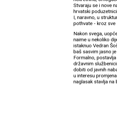
Stvaraju se i nove n
hrvatski poduzetnici
I, naravno, u strukt
pothvate - kroz sve
Nakon svega, uopće n
naime u nekoliko dij
istaknuo Vedran Šoš
baš sasvim jasno je l
Formalno, postavlja 
državnim službenicim
dobiti od javnih nab
u interesu promjena 
naglasak stavlja na 