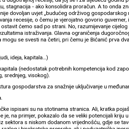
čaju, stagnacija - ako konsolidira proračun. A to onda z
 nije dovoljan uvjet „budućeg održivog gospodarskog r
avanja recesije, o čemu je vjerojatno govorio guverner, 
, ostavit ćemo sad po strani. No, razumijevanje cijelo
 rezultatima istraživanja. Glavna ograničenja dugoročn
mogu se svesti na četiri, pri čemu je Bićanić prva dv
di, ideja, kapitala...)
kapitala (nedostatak potrebnih kompetencija kod zaposl
 srednjeg, visokog).
ktura gospodarstva za snažnije uključivanje u međuna
.
čke ispisani su na stotinama stranica. Ali, kratka poja
 je, na primjer, pokazalo da se veliki potencijali kriju u
 iz sektora s niskom dodanom vrijednošću, gdje se tavo
azlog i birokratske prepreke, ali i poduzetnička inercij