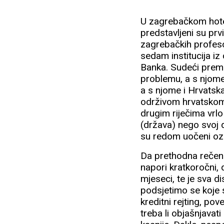
U zagrebačkom hote
predstavljeni su prv
zagrebačkih profeso
sedam institucija iz
Banka. Sudeći prema
problemu, a s njome
a s njome i Hrvatska
održivom hrvatskom
drugim riječima vrl
(država) nego svoj d
su redom uočeni ozb
Da prethodna rečenic
napori kratkoročni,
mjeseci, te je sva di
podsjetimo se koje 
kreditni rejting, po
treba li objašnjavat