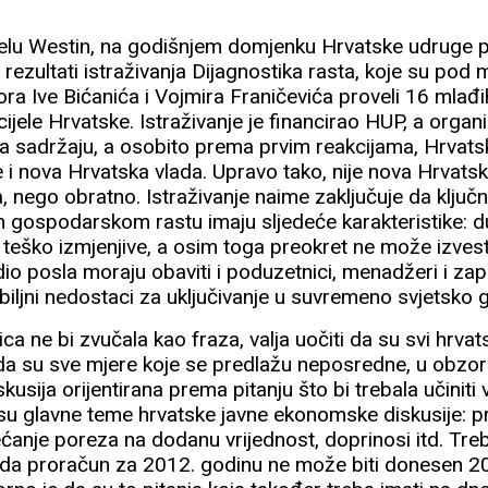
lu Westin, na godišnjem domjenku Hrvatske udruge 
i rezultati istraživanja Dijagnostika rasta, koje su po
ra Ive Bićanića i Vojmira Franičevića proveli 16 mlađi
 cijele Hrvatske. Istraživanje je financirao HUP, a orga
 sadržaju, a osobito prema prvim reakcijama, Hrvatsk
 i nova Hrvatska vlada. Upravo tako, nije nova Hrvats
, nego obratno. Istraživanje naime zaključuje da ključ
 gospodarskom rastu imaju sljedeće karakteristike: 
o teško izmjenjive, a osim toga preokret ne može izves
io posla moraju obaviti i poduzetnici, menadžeri i zapo
iljni nedostaci za uključivanje u suvremeno svjetsko
a ne bi zvučala kao fraza, valja uočiti da su svi hrva
 da su sve mjere koje se predlažu neposredne, u obzor
skusija orijentirana prema pitanju što bi trebala učiniti
su glavne teme hrvatske javne ekonomske diskusije: pr
većanje poreza na dodanu vrijednost, doprinosi itd. Treb
i da proračun za 2012. godinu ne može biti donesen 20