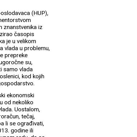
poslodavaca (HUP),
d mentorstvom
h znanstvenika iz
nizirao časopis
a je u velikom
ka vlada u problemu,
ne prepreke
dugoročne su,
ti samo vlada
slenici, kod kojih
 gospodarstvo.
tski ekonomski
u od nekoliko
 vlada. Uostalom,
oračun, tečaj,
a li se ograđivati,
13. godine ili