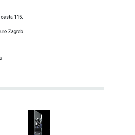
 cesta 115,
ture Zagreb
a