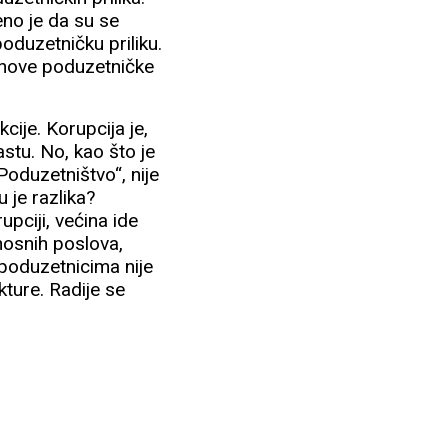
eno je da su se
poduzetničku priliku.
a nove poduzetničke
cije. Korupcija je,
stu. No, kao što je
oduzetništvo“, nije
u je razlika?
upciji, većina ide
unosnih poslova,
 poduzetnicima nije
kture. Radije se