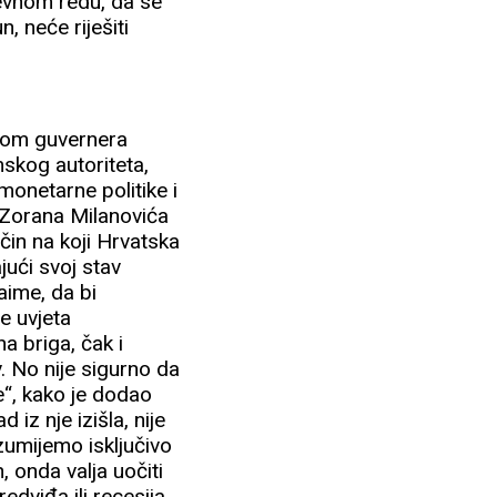
nevnom redu, da se
 neće riješiti
avom guvernera
skog autoriteta,
e monetarne politike i
 Zorana Milanovića
ačin na koji Hrvatska
jući svoj stav
aime, da bi
e uvjeta
a briga, čak i
 No nije sigurno da
e“, kako je dodao
iz nje izišla, nije
zumijemo isključivo
, onda valja uočiti
edviđa ili recesija,