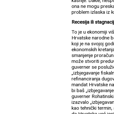
kasnije. Dakle, nesp
ona ne mogu preskak
problem izlaska iz 
Recesija ili stagnaci
To je u ekonomiji v
Hrvatske narodne b
koji je na svojoj god
ekonomskih kretanja
smanjenje proračunsk
može stvoriti preduv
guverner se poslužio
„izbjegavanje fiskal
refinanciranja dugov
mandat Hrvatske nar
bi baš „izbjegavanje
guverner Rohatinski.
izazvalo „izbjegavan
kao tehnički termin,
da Hrvatska već jest 