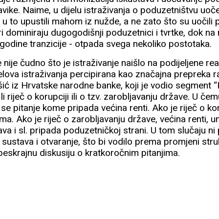
avike. Naime, u dijelu istraživanja o poduzetništvu uoč
 u to upustili mahom iz nužde, a ne zato što su uočili 
uri dominiraju dugogodišnji poduzetnici i tvrtke, dok n
 godine tranzicije - otpada svega nekoliko postotaka.
ije čudno što je istraživanje naišlo na podijeljene reak
elova istraživanja percipirana kao značajna prepreka ra
ić iz Hrvatske narodne banke, koji je vodio segment “P
i riječ o korupciji ili o tzv. zarobljavanju države. U čem
se pitanje kome pripada većina renti. Ako je riječ o kor
a. Ako je riječ o zarobljavanju države, većina renti, 
ava i sl. pripada poduzetničkoj strani. U tom slučaju ni
sustava i otvaranje, što bi vodilo prema promjeni stru
beskrajnu diskusiju o kratkoročnim pitanjima.