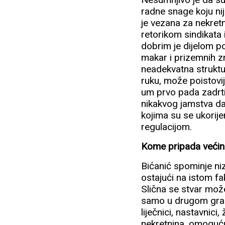
radne snage koju ni
je vezana za nekretni
retorikom sindikata
dobrim je dijelom po
makar i prizemnih zn
neadekvatna struktu
ruku, može poistovij
um prvo pada zadrti
nikakvog jamstva da
kojima su se ukorij
regulacijom.
Kome pripada većin
Bićanić spominje ni
ostajući na istom f
Slična se stvar mož
samo u drugom gradu
liječnici, nastavnici
nekretnina, omoguću