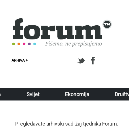
ARHIVA +
a
Svijet
Ekonomija
Društ
Pregledavate arhivski sadržaj tjednika Forum.