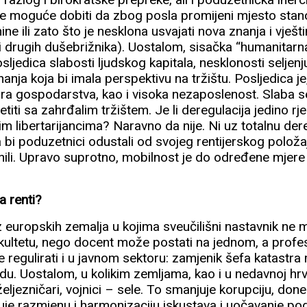
je moguće dobiti da zbog posla promijeni mjesto stano
ne ili zato što je nesklona usvajati nova znanja i vješt
 i drugih dušebrižnika). Uostalom, sisačka “humanitarn
sljedica slabosti ljudskog kapitala, nesklonosti seljenju
anja koja bi imala perspektivu na tržištu. Posljedica je
ra gospodarstva, kao i visoka nezaposlenost. Slaba s
etiti sa zahrđalim tržištem. Je li deregulacija jedino rj
m libertarijancima? Naravno da nije. Ni uz totalnu de
 bi poduzetnici odustali od svojeg rentijerskog polož
enili. Upravo suprotno, mobilnost je do određene mjer
a renti?
z europskih zemalja u kojima sveučilišni nastavnik ne
akultetu, nego docent može postati na jednom, a prof
e regulirati i u javnom sektoru: zamjenik šefa katastr
. Uostalom, u kolikim zemljama, kao i u nedavnoj hrva
, željezničari, vojnici – sele. To smanjuje korupciju, done
je razmjenu i harmonizaciju iskustava i uočavanje podu