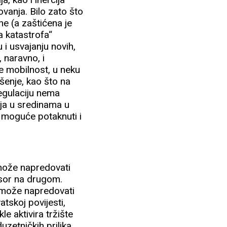
vanja. Bilo zato što
ine (a zaštićena je
a katastrofa“
 i usvajanju novih,
, naravno, i
e mobilnost, u neku
ešenje, kao što na
regulaciju nema
aja u sredinama u
e moguće potaknuti i
 može napredovati
esor na drugom.
a može napredovati
tskoj povijesti,
kle aktivira tržište
zetničkih prilika.