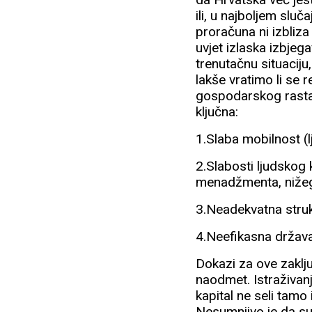
ili, u najboljem slu
proračuna ni izbliza
uvjet izlaska izbjeg
trenutačnu situaciju
lakše vratimo li se
gospodarskog rasta 
ključna:
1.Slaba mobilnost (lju
2.Slabosti ljudskog 
menadžmenta, nižeg,
3.Neadekvatna stru
4.Neefikasna država
Dokazi za ove zaklju
naodmet. Istraživanje
kapital ne seli tamo
Nesumnjivo je da su r