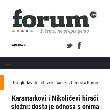
Skoči na glavni sadržaj
ARHIVA +
Pregledavate arhivski sadržaj tjednika Forum.
Karamarkovi i Nikolićevi birači
složni: dosta je odnosa s onima