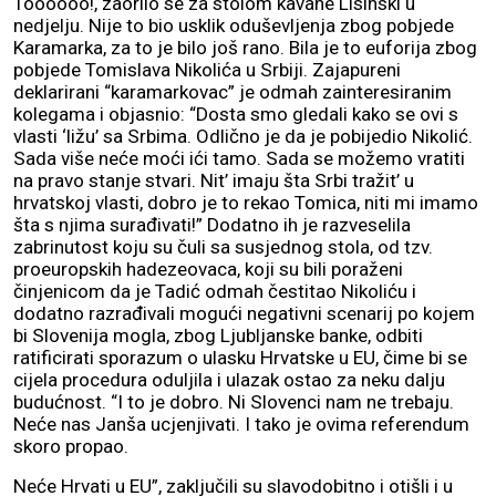
Toooooo!, zaorilo se za stolom kavane Lisinski u
nedjelju. Nije to bio usklik oduševljenja zbog pobjede
Karamarka, za to je bilo još rano. Bila je to euforija zbog
pobjede Tomislava Nikolića u Srbiji. Zajapureni
deklarirani “karamarkovac” je odmah zainteresiranim
kolegama i objasnio: “Dosta smo gledali kako se ovi s
vlasti ‘ližu’ sa Srbima. Odlično je da je pobijedio Nikolić.
Sada više neće moći ići tamo. Sada se možemo vratiti
na pravo stanje stvari. Nit’ imaju šta Srbi tražit’ u
hrvatskoj vlasti, dobro je to rekao Tomica, niti mi imamo
šta s njima surađivati!” Dodatno ih je razveselila
zabrinutost koju su čuli sa susjednog stola, od tzv.
proeuropskih hadezeovaca, koji su bili poraženi
činjenicom da je Tadić odmah čestitao Nikoliću i
dodatno razrađivali mogući negativni scenarij po kojem
bi Slovenija mogla, zbog Ljubljanske banke, odbiti
ratificirati sporazum o ulasku Hrvatske u EU, čime bi se
cijela procedura oduljila i ulazak ostao za neku dalju
budućnost. “I to je dobro. Ni Slovenci nam ne trebaju.
Neće nas Janša ucjenjivati. I tako je ovima referendum
skoro propao.
Neće Hrvati u EU”, zaključili su slavodobitno i otišli i u