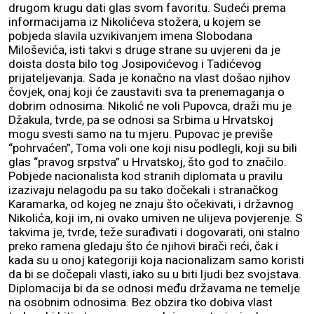
drugom krugu dati glas svom favoritu. Sudeći prema
informacijama iz Nikolićeva stožera, u kojem se
pobjeda slavila uzvikivanjem imena Slobodana
Miloševića, isti takvi s druge strane su uvjereni da je
doista dosta bilo tog Josipovićevog i Tadićevog
prijateljevanja. Sada je konačno na vlast došao njihov
čovjek, onaj koji će zaustaviti sva ta prenemaganja o
dobrim odnosima. Nikolić ne voli Pupovca, draži mu je
Džakula, tvrde, pa se odnosi sa Srbima u Hrvatskoj
mogu svesti samo na tu mjeru. Pupovac je previše
“pohrvaćen”, Toma voli one koji nisu podlegli, koji su bili
glas “pravog srpstva” u Hrvatskoj, što god to značilo.
Pobjede nacionalista kod stranih diplomata u pravilu
izazivaju nelagodu pa su tako dočekali i stranačkog
Karamarka, od kojeg ne znaju što očekivati, i državnog
Nikolića, koji im, ni ovako umiven ne ulijeva povjerenje. S
takvima je, tvrde, teže surađivati i dogovarati, oni stalno
preko ramena gledaju što će njihovi birači reći, čak i
kada su u onoj kategoriji koja nacionalizam samo koristi
da bi se dočepali vlasti, iako su u biti ljudi bez svojstava.
Diplomacija bi da se odnosi među državama ne temelje
na osobnim odnosima. Bez obzira tko dobiva vlast