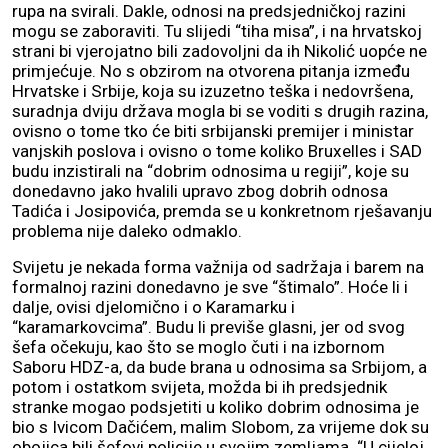
rupa na svirali. Dakle, odnosi na predsjedničkoj razini
mogu se zaboraviti. Tu slijedi “tiha misa”, i na hrvatskoj
strani bi vjerojatno bili zadovoljni da ih Nikolić uopće ne
primjećuje. No s obzirom na otvorena pitanja između
Hrvatske i Srbije, koja su izuzetno teška i nedovršena,
suradnja dviju država mogla bi se voditi s drugih razina,
ovisno o tome tko će biti srbijanski premijer i ministar
vanjskih poslova i ovisno o tome koliko Bruxelles i SAD
budu inzistirali na “dobrim odnosima u regiji”, koje su
donedavno jako hvalili upravo zbog dobrih odnosa
Tadića i Josipovića, premda se u konkretnom rješavanju
problema nije daleko odmaklo.
Svijetu je nekada forma važnija od sadržaja i barem na
formalnoj razini donedavno je sve “štimalo”. Hoće li i
dalje, ovisi djelomično i o Karamarku i
“karamarkovcima”. Budu li previše glasni, jer od svog
šefa očekuju, kao što se moglo čuti i na izbornom
Saboru HDZ-a, da bude brana u odnosima sa Srbijom, a
potom i ostatkom svijeta, možda bi ih predsjednik
stranke mogao podsjetiti u koliko dobrim odnosima je
bio s Ivicom Dačićem, malim Slobom, za vrijeme dok su
obojica bili šefovi policije u svojim zemljama. “U cijeloj