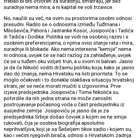
trebao bi biti otvoren za suradnju, smatraju, jer bez
suradnje nema mira, a ni kapital ne voli trzavice.
No, naučili su već, na ovim su prostorima osobni odnosi
presudni. Radilo se o odnosima između Tuđmana i
Miloševića, Pahora i Jadranke Kosor, Josipovića i Tadića
ili Tadića i Dodika. Politika se vodi na osobnoj razini i s
osobnim preferencijama, o njima ovisi stanje rata i mira,
suradnje ili blokade. Ako nema interesne “kemije” nema
ni odnosa, uvijek će se naći razlog za zahlađenje, uvijek
će se u tuđem oku vidjeti trun, a u svom ni balvan. Jasno
je da će Nikolić voditi državnu politiku koja, kako je jasno
dao do znanja, nema Hrvatsku na listi prioriteta. To se
moglo očekivati i to donekle olakšava situaciju hrvatskoj
strani, jer se neće morati mučiti s izgovorima. Prve
izjave predsjednika Josipovića i Tome Nikolića su
potvrdile da niti jedna strana ne može zamisliti
postrojavanje počasnog voda u čast predsjedniku iz
susjedne zemlje. Josipoviću je jasno da je za
predsjednika Srbije došao čovjek s kojim se ne smije
rukovati, čija je osobna biografija apsolutno
neprihvatljiva, koji je sa Šešeljem tikve sadio i kojem su,
kao i većini njegovih birača, odnosi s Hrvatskom zadnja