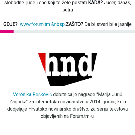
slobodne ljude i one koji to žele postati
KADA?
Jučer, danas,
sutra
GDJE?
www.forum.tm &nbsp
;
ZAŠTO?
Da bi stvari bile jasnije
Veronika Rešković
dobitnica je nagrade "Marija Jurić
Zagorka" za internetsko novinarstvo u 2014. godini, koju
dodjeljuje Hrvatsko novinarsko društvo, za seriju tekstova
objavljenih na Forum.tm-u.