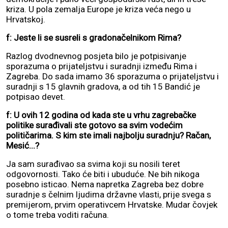
kriza. U pola zemalja Europe je kriza veća nego u
Hrvatskoj.
f: Jeste li se susreli s gradonačelnikom Rima?
Razlog dvodnevnog posjeta bilo je potpisivanje
sporazuma o prijateljstvu i suradnji između Rima i
Zagreba. Do sada imamo 36 sporazuma o prijateljstvu i
suradnji s 15 glavnih gradova, a od tih 15 Bandić je
potpisao devet.
f: U ovih 12 godina od kada ste u vrhu zagrebačke
politike surađivali ste gotovo sa svim vodećim
političarima. S kim ste imali najbolju suradnju? Račan,
Mesić...?
Ja sam surađivao sa svima koji su nosili teret
odgovornosti. Tako će biti i ubuduće. Ne bih nikoga
posebno isticao. Nema napretka Zagreba bez dobre
suradnje s čelnim ljudima državne vlasti, prije svega s
premijerom, prvim operativcem Hrvatske. Mudar čovjek
o tome treba voditi računa.