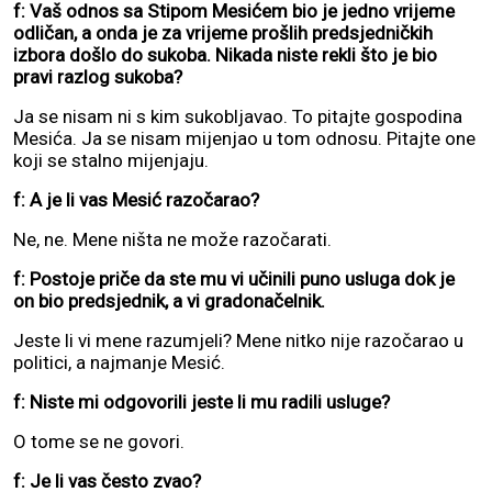
f: Vaš odnos sa Stipom Mesićem bio je jedno vrijeme
odličan, a onda je za vrijeme prošlih predsjedničkih
izbora došlo do sukoba. Nikada niste rekli što je bio
pravi razlog sukoba?
Ja se nisam ni s kim sukobljavao. To pitajte gospodina
Mesića. Ja se nisam mijenjao u tom odnosu. Pitajte one
koji se stalno mijenjaju.
f: A je li vas Mesić razočarao?
Ne, ne. Mene ništa ne može razočarati.
f: Postoje priče da ste mu vi učinili puno usluga dok je
on bio predsjednik, a vi gradonačelnik.
Jeste li vi mene razumjeli? Mene nitko nije razočarao u
politici, a najmanje Mesić.
f: Niste mi odgovorili jeste li mu radili usluge?
O tome se ne govori.
f: Je li vas često zvao?