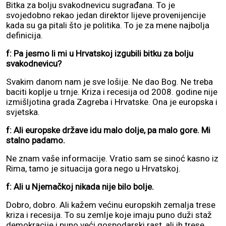
Bitka za bolju svakodnevicu sugrađana. To je
svojedobno rekao jedan direktor lijeve provenijencije
kada su ga pitali što je politika. To je za mene najbolja
definicija.
f: Pa jesmo li mi u Hrvatskoj izgubili bitku za bolju
svakodnevicu?
Svakim danom nam je sve lošije. Ne dao Bog. Ne treba
baciti koplje u trnje. Kriza i recesija od 2008. godine nije
izmišljotina grada Zagreba i Hrvatske. Ona je europska i
svjetska.
f: Ali europske države idu malo dolje, pa malo gore. Mi
stalno padamo.
Ne znam vaše informacije. Vratio sam se sinoć kasno iz
Rima, tamo je situacija gora nego u Hrvatskoj.
f: Ali u Njemačkoj nikada nije bilo bolje.
Dobro, dobro. Ali kažem većinu europskih zemalja trese
kriza i recesija. To su zemlje koje imaju puno duži staž
demokracije i puno veći gospodarski rast, ali ih trese