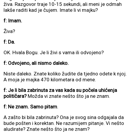
živa. Razgovor traje 10-15 sekundi, ali meni je odmah
lakše raditi kad je čujem. Imate li vi majku?
f: Imam.
Živa?
f: Da.
OK. Hvala Bogu. Je li živi s vama ili odvojeno?
f: Odvojeno, ali nismo daleko.
Niste daleko. Znate koliko žudite da tjedno odete k njoj.
A moja je majka 470 kilometara od mene.
f: Je li bila zabrinuta za vas kada su počela uhićenja
političara?
Možda vi znate nešto što ja ne znam.
f: Ne znam. Samo pitam
.
A zašto bi bila zabrinuta? Ona je svog sina odgajala da
bude pošten i korektan. Ne razumijem pitanje. Vi nešto
aludirate? Znate nešto što ja ne znam?