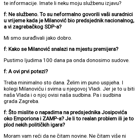
te informacije. Imate li neku moju službenu izjavu?
f: Ne službeno. To su neformalno govorili vaši suradnici
u vrijeme kada je Milanović bio predsjednik nacionalnog,
a vi zagrebačkog SDP-a?
Mi smo surađivali jako dobro.
f: Kako se Milanović snalazi na mjestu premijera?
Pustimo ljudima 100 dana pa onda donosimo sudove.
f: A ovi prvi potezi?
Treba minimalno sto dana. Želim im puno uspjeha. I
kolegi Milanoviću i svima u njegovoj Vladi. Jer je to u biti
naša Vlada i o njoj ovisi naša sudbina. Pa i sudbina
grada Zagreba.
f: Što mislite o napadima na predsjednika Josipovića
oko Emporiona i ZAMP-a? Je li to realan problem ili je to
plod nekih političkih igara?
Moram vam reći da ne čitam novine. Ne čitam više ni