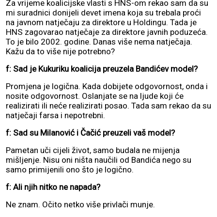
Za vrijeme koalicijske vlasti s HNS-om rekao sam da su
mi suradnici donijeli devet imena koja su trebala proći
na javnom natječaju za direktore u Holdingu. Tada je
HNS zagovarao natječaje za direktore javnih poduzeća.
To je bilo 2002. godine. Danas više nema natječaja.
Kažu da to više nije potrebno?
f: Sad je Kukuriku koalicija preuzela Bandićev model?
Promjena je logična. Kada dobijete odgovornost, onda i
nosite odgovornost. Oslanjate se na ljude koji će
realizirati ili neće realizirati posao. Tada sam rekao da su
natječaji farsa i nepotrebni.
f: Sad su Milanović i Čačić preuzeli vaš model?
Pametan uči cijeli život, samo budala ne mijenja
mišljenje. Nisu oni ništa naučili od Bandića nego su
samo primijenili ono što je logično.
f: Ali njih nitko ne napada?
Ne znam. Očito netko više privlači munje.