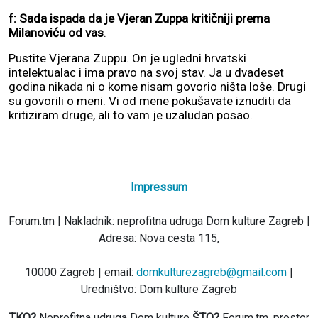
f: Sada ispada da je Vjeran Zuppa kritičniji prema
Milanoviću od vas
.
Pustite Vjerana Zuppu. On je ugledni hrvatski
intelektualac i ima pravo na svoj stav. Ja u dvadeset
godina nikada ni o kome nisam govorio ništa loše. Drugi
su govorili o meni. Vi od mene pokušavate iznuditi da
kritiziram druge, ali to vam je uzaludan posao.
Impressum
Forum.tm | Nakladnik: neprofitna udruga Dom kulture Zagreb |
Adresa: Nova cesta 115,
10000 Zagreb | email:
domkulturezagreb@gmail.com
|
Uredništvo: Dom kulture Zagreb
TKO?
Neprofitna udruga Dom kulture
ŠTO?
Forum.tm, prostor