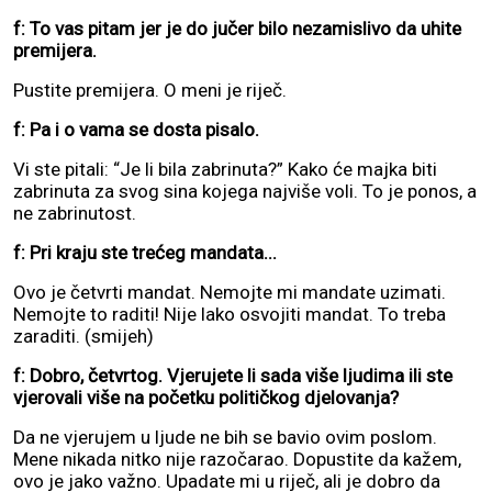
f: To vas pitam jer je do jučer bilo nezamislivo da uhite
premijera.
Pustite premijera. O meni je riječ.
f: Pa i o vama se dosta pisalo.
Vi ste pitali: “Je li bila zabrinuta?” Kako će majka biti
zabrinuta za svog sina kojega najviše voli. To je ponos, a
ne zabrinutost.
f: Pri kraju ste trećeg mandata...
Ovo je četvrti mandat. Nemojte mi mandate uzimati.
Nemojte to raditi! Nije lako osvojiti mandat. To treba
zaraditi. (smijeh)
f: Dobro, četvrtog.
Vjerujete li sada više ljudima ili ste
vjerovali više na početku političkog djelovanja?
Da ne vjerujem u ljude ne bih se bavio ovim poslom.
Mene nikada nitko nije razočarao. Dopustite da kažem,
ovo je jako važno. Upadate mi u riječ, ali je dobro da