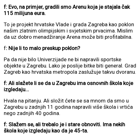
f: Evo, na primjer, gradili smo Arenu koja je stajala čak
115 milijuna eura.
To je projekt hrvatske Vlade i grada Zagreba kao poklon
našim zlatnim olimpijskim i svjetskim prvacima. Mislim
da uz dobro menadžiranje Arena može biti profitabilna.
f
: Nije li to malo preskup poklon?
Pa da nije bilo Univerzijade ne bi napravili sportske
objekte u Zagrebu. Lako je poslije bitke biti general. Grad
Zagreb kao hrvatska metropola zaslužuje takvu dvoranu.
f: Ali slažete li se da u Zagrebu ima osnovnih škola koje
izgledaju...
Hvala na pitanju. Ali složit ćete se sa mnom da smo u
Zagrebu u zadnjih 11 godina napravili više škola i vrtića
nego zadnjih 40 godina.
f: Slažem se, ali trebalo je i stare obnoviti. Ima nekih
škola koje izgledaju kao da je 45-ta.