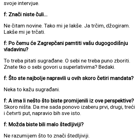
svoje intervjue.
f: Znači niste čuli...
Ne čitam novine. Tako mi je lakše. Ja trčim, džogiram.
Lakše mi je trčati.
f: Po čemu će Zagrepčani pamtiti vašu dugogodišnju
vladavinu?
To treba pitati sugrađane. O sebi ne treba puno zboriti.
Znate tko o sebi govori u superlativima? Bedaki.
f: Što ste najbolje napravili u ovih skoro četiri mandata?
Neka to kažu sugrađani.
f: A ima li nešto što biste promijenili iz ove perspektive?
Skoro ništa. Da me sada ponovo izaberu prvi, drugi, treći
i četvrti put, napravio bih sve isto.
f: Možda biste bili malo štedljiviji?
Ne razumijem što to znači štedljiviji.