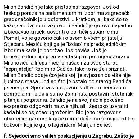
Milan Bandić nije lako pristao na razgovor. Još od
teškog poraza na parlamentarnim izborima zagrebački
gradonačelnik je u defenzivi. U kratkom, ali kako se to
kaže, sadržajnom razgovoru Bandić je gotovo napadno
izbjegavao kritički govoriti o politički suparnicima.
Pomirljivo je govorio čak i o svom bivšem prijatelju
Stjepanu Mesiću koji ga je “izdao” na predsjedničkim
izborima kada je podržao Josipovića. Još je
benevolentniji bio prema sadašnjem premijeru Zoranu
Milanoviću, a lijepu riječ je našao i za svog starog
“neprijatelja” Radimira Čačića. Iako to ne želi priznati,
Milan Bandić odaje čovjeka koji je svjestan da više nije
ljubimac masa. Jedino što je ostalo od starog Bandića
je energija. Spojena s njegovom vidljivom nervozom
pomogla mi je da u samo 25 minuta postavim stotinjak
pitanja i potpitanja. Bandić je na svoj način pokušao
ekspresno odgovorit na sve njih, ali i žestoko uzvratiti
kada bi se osjećao ugroženim. Bio je to razgovor s
otvorenim gardom koji se mirne duše može usporediti s
boksom koji je gajio legendarni Marijan Beneš.
f: Svjedoci smo velikih poskupljenja u Zagrebu. Zašto je