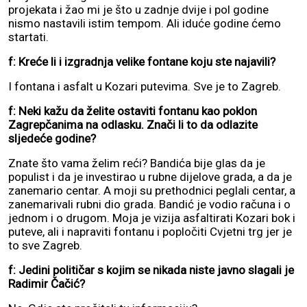
projekata i žao mi je što u zadnje dvije i pol godine
nismo nastavili istim tempom. Ali iduće godine ćemo
startati.
f: Kreće li i izgradnja velike fontane koju ste najavili?
I fontana i asfalt u Kozari putevima. Sve je to Zagreb.
f: Neki kažu da želite ostaviti fontanu kao poklon
Zagrepčanima na odlasku. Znači li to da odlazite
sljedeće godine?
Znate što vama želim reći? Bandića bije glas da je
populist i da je investirao u rubne dijelove grada, a da je
zanemario centar. A moji su prethodnici peglali centar, a
zanemarivali rubni dio grada. Bandić je vodio računa i o
jednom i o drugom. Moja je vizija asfaltirati Kozari bok i
puteve, ali i napraviti fontanu i popločiti Cvjetni trg jer je
to sve Zagreb.
f: Jedini političar s kojim se nikada niste javno slagali je
Radimir Čačić?