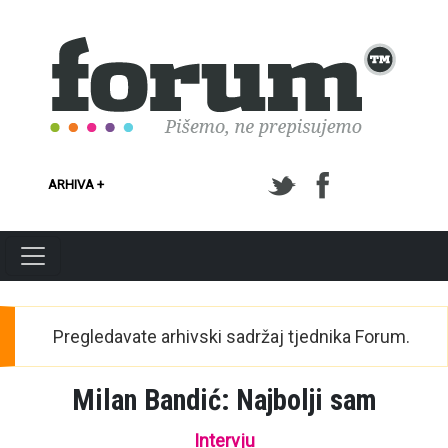
Skoči na glavni sadržaj
ARHIVA +
Pregledavate arhivski sadržaj tjednika Forum.
Milan Bandić: Najbolji sam
Intervju