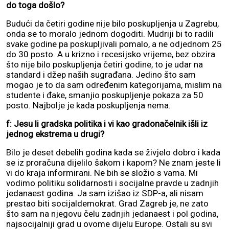
do toga došlo?
Budući da četiri godine nije bilo poskupljenja u Zagrebu,
onda se to moralo jednom dogoditi. Mudriji bi to radili
svake godine pa poskupljivali pomalo, a ne odjednom 25
do 30 posto. A u krizno i recesijsko vrijeme, bez obzira
što nije bilo poskupljenja četiri godine, to je udar na
standard i džep naših sugrađana. Jedino što sam
mogao je to da sam određenim kategorijama, mislim na
studente i đake, smanjio poskupljenje pokaza za 50
posto. Najbolje je kada poskupljenja nema.
f: Jesu li gradska politika i vi kao gradonačelnik išli iz
jednog ekstrema u drugi?
Bilo je deset debelih godina kada se živjelo dobro i kada
se iz proračuna dijelilo šakom i kapom? Ne znam jeste li
vi do kraja informirani. Ne bih se složio s vama. Mi
vodimo politiku solidarnosti i socijalne pravde u zadnjih
jedanaest godina. Ja sam izišao iz SDP-a, ali nisam
prestao biti socijaldemokrat. Grad Zagreb je, ne zato
što sam na njegovu čelu zadnjih jedanaest i pol godina,
najsocijalniji grad u ovome dijelu Europe. Ostali su svi