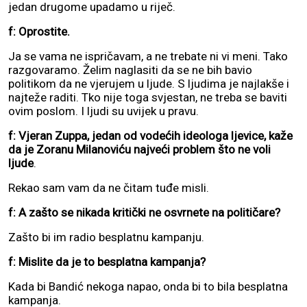
jedan drugome upadamo u riječ.
f: Oprostite.
Ja se vama ne ispričavam, a ne trebate ni vi meni. Tako
razgovaramo. Želim naglasiti da se ne bih bavio
politikom da ne vjerujem u ljude. S ljudima je najlakše i
najteže raditi. Tko nije toga svjestan, ne treba se baviti
ovim poslom. I ljudi su uvijek u pravu.
f: Vjeran Zuppa, jedan od vodećih ideologa ljevice, kaže
da je Zoranu Milanoviću najveći problem što ne voli
ljude
.
Rekao sam vam da ne čitam tuđe misli.
f: A zašto se nikada kritički ne osvrnete na političare?
Zašto bi im radio besplatnu kampanju.
f: Mislite da je to besplatna kampanja?
Kada bi Bandić nekoga napao, onda bi to bila besplatna
kampanja.