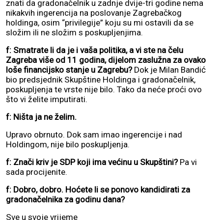
znati da gradonačelnik u zadnje dvije-tri godine nema
nikakvih ingerencija na poslovanje Zagrebačkog
holdinga, osim “privilegije” koju su mi ostavili da se
složim ili ne složim s poskupljenjima.
f: Smatrate li da je i vaša politika, a vi ste na čelu
Zagreba više od 11 godina, dijelom zaslužna za ovako
loše financijsko stanje u Zagrebu?
Dok je Milan Bandić
bio predsjednik Skupštine Holdinga i gradonačelnik,
poskupljenja te vrste nije bilo. Tako da neće proći ovo
što vi želite imputirati.
f: Ništa ja ne želim.
Upravo obrnuto. Dok sam imao ingerencije i nad
Holdingom, nije bilo poskupljenja.
f: Znači kriv je SDP koji ima većinu u Skupštini?
Pa vi
sada procijenite.
f: Dobro, dobro. Hoćete li se ponovo kandidirati za
gradonačelnika za godinu dana?
Sve u svoje vrijeme