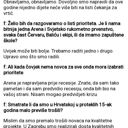
Obnavljamo, obnavljamo. Dovoljno smo napravili da ove
godine nijedno dijete neće više biti na listi čekanja za
vrtić.
f: Želio bih da razgovaramo o listi prioriteta. Je li nama
bitnija jedna Arena i Svjetsko rukometno prvenstvo,
svaka čast Červaru, Baliću i ekipi, ili da imamo zapuštene
škole?
Uvijek može biti bolje. Trebamo raditi jedno i drugo.
Upravo ono što smo radili.
f: Ali kada čovjek nema novca za sve onda mora izabrati
prioritete
.
Arena je napravljena prije recesije. Znate, da sam tako
pametan i da sam predvidio recesiju, onda bih bio na
vašoj strani. Nisam mogao predvidjeti krizu.
f: Smatrate li da smo u Hrvatskoj u proteklih 15-ak
godina malo previše trošili?
Mislim da smo premalo trošili novaca na kvalitetne
projekte. U Zagrebu smo realizirali dosta kvalitetnih