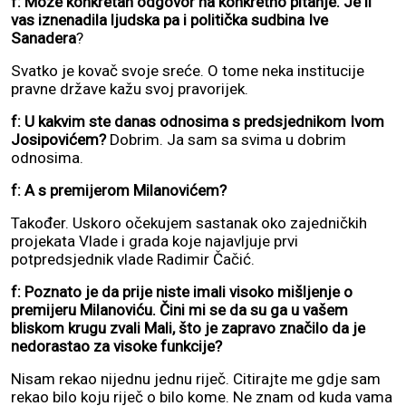
f: Može konkretan odgovor na konkretno pitanje. Je li
vas iznenadila ljudska pa i politička sudbina Ive
Sanadera
?
Svatko je kovač svoje sreće. O tome neka institucije
pravne države kažu svoj pravorijek.
f: U kakvim ste danas odnosima s predsjednikom Ivom
Josipovićem?
Dobrim. Ja sam sa svima u dobrim
odnosima.
f: A s premijerom Milanovićem?
Također. Uskoro očekujem sastanak oko zajedničkih
projekata Vlade i grada koje najavljuje prvi
potpredsjednik vlade Radimir Čačić.
f: Poznato je da prije niste imali visoko mišljenje o
premijeru Milanoviću. Čini mi se da su ga u vašem
bliskom krugu zvali Mali, što je zapravo značilo da je
nedorastao za visoke funkcije?
Nisam rekao nijednu jednu riječ. Citirajte me gdje sam
rekao bilo koju riječ o bilo kome. Ne znam od kuda vama