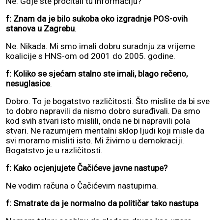
Ne. Gdje ste pročitali tu informaciju?
f: Znam da je bilo sukoba oko izgradnje POS-ovih
stanova u Zagrebu
.
Ne. Nikada. Mi smo imali dobru suradnju za vrijeme
koalicije s HNS-om od 2001 do 2005. godine.
f: Koliko se sjećam stalno ste imali, blago rečeno,
nesuglasice
.
Dobro. To je bogatstvo različitosti. Što mislite da bi sve
to dobro napravili da nismo dobro surađivali. Da smo
kod svih stvari isto mislili, onda ne bi napravili pola
stvari. Ne razumijem mentalni sklop ljudi koji misle da
svi moramo misliti isto. Mi živimo u demokraciji.
Bogatstvo je u različitosti.
f: Kako ocjenjujete Čačićeve javne nastupe?
Ne vodim računa o Čačićevim nastupima.
f: Smatrate da je normalno da političar tako nastupa