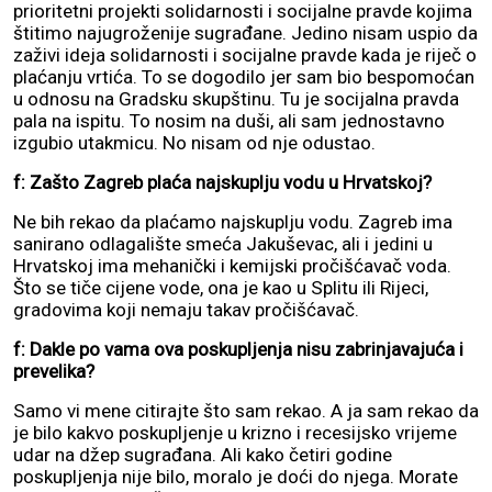
prioritetni projekti solidarnosti i socijalne pravde kojima
štitimo najugroženije sugrađane. Jedino nisam uspio da
zaživi ideja solidarnosti i socijalne pravde kada je riječ o
plaćanju vrtića. To se dogodilo jer sam bio bespomoćan
u odnosu na Gradsku skupštinu. Tu je socijalna pravda
pala na ispitu. To nosim na duši, ali sam jednostavno
izgubio utakmicu. No nisam od nje odustao.
f: Zašto Zagreb plaća najskuplju vodu u Hrvatskoj?
Ne bih rekao da plaćamo najskuplju vodu. Zagreb ima
sanirano odlagalište smeća Jakuševac, ali i jedini u
Hrvatskoj ima mehanički i kemijski pročišćavač voda.
Što se tiče cijene vode, ona je kao u Splitu ili Rijeci,
gradovima koji nemaju takav pročišćavač.
f: Dakle po vama ova poskupljenja nisu zabrinjavajuća i
prevelika?
Samo vi mene citirajte što sam rekao. A ja sam rekao da
je bilo kakvo poskupljenje u krizno i recesijsko vrijeme
udar na džep sugrađana. Ali kako četiri godine
poskupljenja nije bilo, moralo je doći do njega. Morate