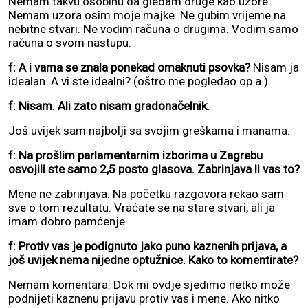
Nemam takvu osobinu da gledam druge kao uzore.
Nemam uzora osim moje majke. Ne gubim vrijeme na
nebitne stvari. Ne vodim računa o drugima. Vodim samo
računa o svom nastupu.
f: A i vama se znala ponekad omaknuti psovka?
Nisam ja
idealan. A vi ste idealni? (oštro me pogledao op.a.).
f: Nisam. Ali zato nisam gradonačelnik.
Još uvijek sam najbolji sa svojim greškama i manama.
f: Na prošlim parlamentarnim izborima u Zagrebu
osvojili ste samo 2,5 posto glasova. Zabrinjava li vas to?
Mene ne zabrinjava. Na početku razgovora rekao sam
sve o tom rezultatu. Vraćate se na stare stvari, ali ja
imam dobro pamćenje.
f: Protiv vas je podignuto jako puno kaznenih prijava, a
još uvijek nema nijedne optužnice. Kako to komentirate?
Nemam komentara. Dok mi ovdje sjedimo netko može
podnijeti kaznenu prijavu protiv vas i mene. Ako nitko