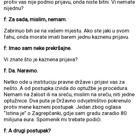
protiv vas nije podnio prijavu, onda niste bitni. Vi nemate
nijednu?
f: Za sada, mislim, nemam.
Zabrinuo bih se na vašem mjestu. Ako ste jaki u svom
fahu, onda morate imati barem jednu kaznenu prijavu.
f: Imao sam neke prekršajne.
Vi znate što je kaznena prijava?
f: Da. Naravno.
Netko ode u instituciju pravne države i prijavi vas za
nešto. A od postupka izvida do optužbe je procedura.
Nemam na žalost ili na sreću, mislim na sreću, niti jedne
optužnice. Dva puta je Državno odvjetništvo pokrenulo
protiv mene kazneni postupak. Jedan zbog oglasa
“Istina je” o Zagrepčanki, gdje sam gradu zaradio 80
milijuna eura. Spomenik mi trebate podići.
f: A drugi postupak?