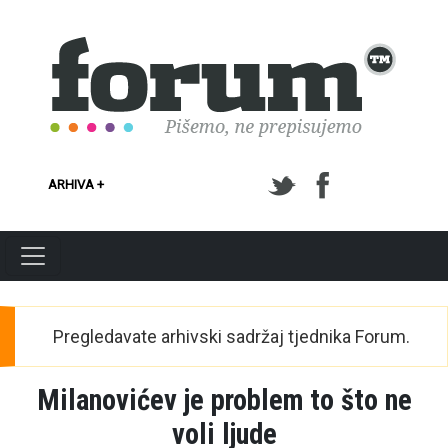
Skoči na glavni sadržaj
ARHIVA +
Pregledavate arhivski sadržaj tjednika Forum.
Milanovićev je problem to što ne
voli ljude