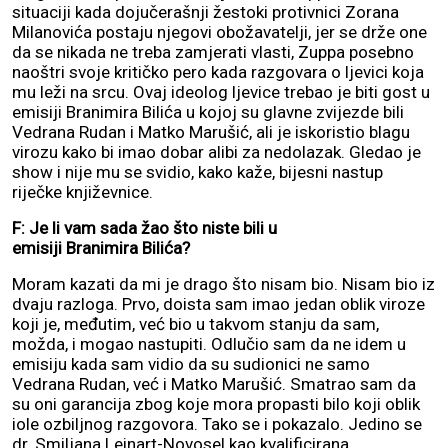
situaciji kada dojučerašnji žestoki protivnici Zorana
Milanovića postaju njegovi obožavatelji, jer se drže one
da se nikada ne treba zamjerati vlasti, Zuppa posebno
naoštri svoje kritičko pero kada razgovara o ljevici koja
mu leži na srcu. Ovaj ideolog ljevice trebao je biti gost u
emisiji Branimira Bilića u kojoj su glavne zvijezde bili
Vedrana Rudan i Matko Marušić, ali je iskoristio blagu
virozu kako bi imao dobar alibi za nedolazak. Gledao je
show i nije mu se svidio, kako kaže, bijesni nastup
riječke književnice.
F: Je li vam sada žao što niste bili u
emisiji Branimira Bilića?
Moram kazati da mi je drago što nisam bio. Nisam bio iz
dvaju razloga. Prvo, doista sam imao jedan oblik viroze
koji je, međutim, već bio u takvom stanju da sam,
možda, i mogao nastupiti. Odlučio sam da ne idem u
emisiju kada sam vidio da su sudionici ne samo
Vedrana Rudan, već i Matko Marušić. Smatrao sam da
su oni garancija zbog koje mora propasti bilo koji oblik
iole ozbiljnog razgovora. Tako se i pokazalo. Jedino se
dr. Smiljana Leinart-Novosel kao kvalificirana