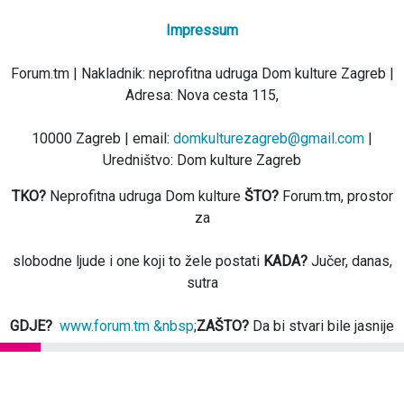
Impressum
Forum.tm | Nakladnik: neprofitna udruga Dom kulture Zagreb |
Adresa: Nova cesta 115,
10000 Zagreb | email:
domkulturezagreb@gmail.com
|
Uredništvo: Dom kulture Zagreb
TKO?
Neprofitna udruga Dom kulture
ŠTO?
Forum.tm, prostor
za
slobodne ljude i one koji to žele postati
KADA?
Jučer, danas,
sutra
GDJE?
www.forum.tm &nbsp
;
ZAŠTO?
Da bi stvari bile jasnije