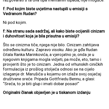
f: Pod kojim biste uvjetima nastupili u emisiji s
Vedranom Rudan?
Ni pod kojim.
f: Na stranu sada sadržaj, ali kako biste ocijenili cinizam
i duhovitost koja je bila prisutna u emisiji?
Što se cinizma tiče, njega nije bilo. Cinizam zahtijeva
određenu kulturu. Zapravo visoku. Ako je gđa Rudan
čitala Ranka Marinkovića, a vjerojatno je, onda je u
njegovim knjigama mogla vidjeti, pa može, eto, tamo i
provjeriti što je to cinizam. Jedna od vrhunskih ciničkih
formulacija iz prošlog stoljeća odnosi se na cijelo
izlaganje dr. Marušića u kojemu on izlaže svoj osjećaj
društvene sreće. Pripada Gottfriedu Bennu, a glasi:
“Sreća, to je biti glup i imati dobar posao!“
Originalni članak objavljen je u tiskanom izdanju