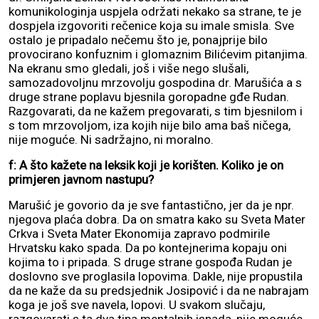
komunikologinja uspjela održati nekako sa strane, te je
dospjela izgovoriti rečenice koja su imale smisla. Sve
ostalo je pripadalo nečemu što je, ponajprije bilo
provocirano konfuznim i glomaznim Bilićevim pitanjima.
Na ekranu smo gledali, još i više nego slušali,
samozadovoljnu mrzovolju gospodina dr. Marušića a s
druge strane poplavu bjesnila goropadne gđe Rudan.
Razgovarati, da ne kažem pregovarati, s tim bjesnilom i
s tom mrzovoljom, iza kojih nije bilo ama baš ničega,
nije moguće. Ni sadržajno, ni moralno.
f: A što kažete na leksik koji je korišten. Koliko je on
primjeren javnom nastupu?
Marušić je govorio da je sve fantastično, jer da je npr.
njegova plaća dobra. Da on smatra kako su Sveta Mater
Crkva i Sveta Mater Ekonomija zapravo podmirile
Hrvatsku kako spada. Da po kontejnerima kopaju oni
kojima to i pripada. S druge strane gospođa Rudan je
doslovno sve proglasila lopovima. Dakle, nije propustila
da ne kaže da su predsjednik Josipović i da ne nabrajam
koga je još sve navela, lopovi. U svakom slučaju,
razgovarati s ta dva tipa mentalnih ispada, nije moguće.