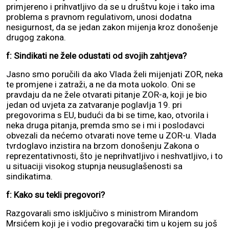
primjereno i prihvatljivo da se u društvu koje i tako ima
problema s pravnom regulativom, unosi dodatna
nesigurnost, da se jedan zakon mijenja kroz donošenje
drugog zakona.
f: Sindikati ne žele odustati od svojih zahtjeva?
Jasno smo poručili da ako Vlada želi mijenjati ZOR, neka
te promjene i zatraži, a ne da mota uokolo. Oni se
pravdaju da ne žele otvarati pitanje ZOR-a, koji je bio
jedan od uvjeta za zatvaranje poglavlja 19. pri
pregovorima s EU, budući da bi se time, kao, otvorila i
neka druga pitanja, premda smo se i mi i poslodavci
obvezali da nećemo otvarati nove teme u ZOR-u. Vlada
tvrdoglavo inzistira na brzom donošenju Zakona o
reprezentativnosti, što je neprihvatljivo i neshvatljivo, i to
u situaciji visokog stupnja neusuglašenosti sa
sindikatima.
f: Kako su tekli pregovori?
Razgovarali smo isključivo s ministrom Mirandom
Mrsićem koji je i vodio pregovarački tim u kojem su još