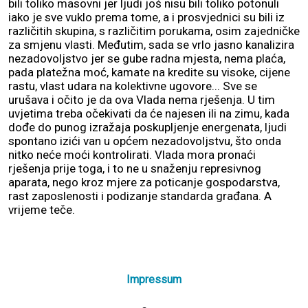
bili toliko masovni jer ljudi još nisu bili toliko potonuli
iako je sve vuklo prema tome, a i prosvjednici su bili iz
različitih skupina, s različitim porukama, osim zajedničke
za smjenu vlasti. Međutim, sada se vrlo jasno kanalizira
nezadovoljstvo jer se gube radna mjesta, nema plaća,
pada platežna moć, kamate na kredite su visoke, cijene
rastu, vlast udara na kolektivne ugovore... Sve se
urušava i očito je da ova Vlada nema rješenja. U tim
uvjetima treba očekivati da će najesen ili na zimu, kada
dođe do punog izražaja poskupljenje energenata, ljudi
spontano izići van u općem nezadovoljstvu, što onda
nitko neće moći kontrolirati. Vlada mora pronaći
rješenja prije toga, i to ne u snaženju represivnog
aparata, nego kroz mjere za poticanje gospodarstva,
rast zaposlenosti i podizanje standarda građana. A
vrijeme teče.
Impressum