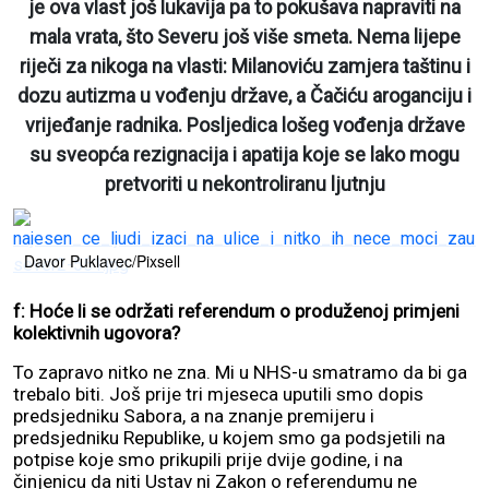
je ova vlast još lukavija pa to pokušava napraviti na
mala vrata, što Severu još više smeta. Nema lijepe
riječi za nikoga na vlasti: Milanoviću zamjera taštinu i
dozu autizma u vođenju države, a Čačiću aroganciju i
vrijeđanje radnika. Posljedica lošeg vođenja države
su sveopća rezignacija i apatija koje se lako mogu
pretvoriti u nekontroliranu ljutnju
Davor Puklavec/Pixsell
f: Hoće li se održati referendum o produženoj primjeni
kolektivnih ugovora?
To zapravo nitko ne zna. Mi u NHS-u smatramo da bi ga
trebalo biti. Još prije tri mjeseca uputili smo dopis
predsjedniku Sabora, a na znanje premijeru i
predsjedniku Republike, u kojem smo ga podsjetili na
potpise koje smo prikupili prije dvije godine, i na
činjenicu da niti Ustav ni Zakon o referendumu ne