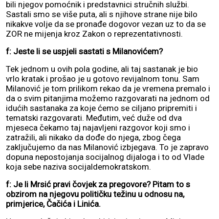
bili njegov pomoćnik i predstavnici stručnih službi.
Sastali smo se više puta, ali s njihove strane nije bilo
nikakve volje da se pronađe dogovor vezan uz to da se
ZOR ne mijenja kroz Zakon o reprezentativnosti.
f: Jeste li se uspjeli sastati s Milanovićem?
Tek jednom u ovih pola godine, ali taj sastanak je bio
vrlo kratak i prošao je u gotovo revijalnom tonu. Sam
Milanović je tom prilikom rekao da je vremena premalo i
da o svim pitanjima možemo razgovarati na jednom od
idućih sastanaka za koje ćemo se ciljano pripremiti i
tematski razgovarati. Međutim, već duže od dva
mjeseca čekamo taj najavljeni razgovor koji smo i
zatražili, ali nikako da dođe do njega, zbog čega
zaključujemo da nas Milanović izbjegava. To je zapravo
dopuna nepostojanja socijalnog dijaloga i to od Vlade
koja sebe naziva socijaldemokratskom.
f: Je li Mrsić pravi čovjek za pregovore? Pitam to s
obzirom na njegovu političku težinu u odnosu na,
primjerice, Čačića i Linića.