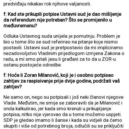
predviđaju nikakav rok njihove valjanosti.
f: Kad ste prikupili potpise Ustavni sud je dao mišljenje
da referendum nije potreban? Što se promijenilo u
međuvremenu?
Odluka Ustavnog suda unijela je pomutnju. Problem je
bio u tome što se sud referirao na pitanje koje nismo
postavili. Ustavni sud je pretpostavio da mi impliciramo
nezadovoljstvo Vladinim prijedlogom izmjena Zakona o
radu, a mi smo pitali jesu li građani za to da u ZOR-u
ostanu postojeće odredbe.
f: Hoće li Zoran Milanović, koji je i osobno potpisao
zahtjev za raspisivanje prije dvije godine, podržati vaš
zahtjev?
Ne samo on, nego su potpisali i još neki članovi njegove
Vlade. Međutim, ne smije se zaboraviti da je Milanović i
onda kalkulirao, jer kada smo krenuli u prikupljanje
potpisa, nitko nije vjerovao da u tome možemo uspjeti.
SDP je gledao imamo li šanse i kada su vidjeli da ćemo
skupiti i više od potrebnog broja, odlučili su se priključiti