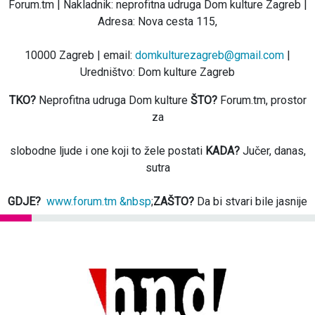
Forum.tm | Nakladnik: neprofitna udruga Dom kulture Zagreb |
Adresa: Nova cesta 115,
10000 Zagreb | email:
domkulturezagreb@gmail.com
|
Uredništvo: Dom kulture Zagreb
TKO?
Neprofitna udruga Dom kulture
ŠTO?
Forum.tm, prostor
za
slobodne ljude i one koji to žele postati
KADA?
Jučer, danas,
sutra
GDJE?
www.forum.tm &nbsp
;
ZAŠTO?
Da bi stvari bile jasnije