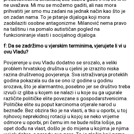
ne uvažava. Mi mu se možemo gaditi, ali nas mora
prihvatiti jer smo mu zadani na jednak način kao što je
on zadan nama. To je pitanje dijaloga koji mora
zaobilaziti osobne antagonizme. Milanović nema pravo
na taštinu i na pomalo autističan pogled na
funkcioniranje vlasti i socijalnog dijaloga.
f: Da se zadržimo u vjerskim terminima, vjerujete li vi u
ovu Vladu?
Povjerenje u ovu Vladu dodatno se srozalo, a veliki
problem hrvatskog društva u cjelini je izrazito niska
razina društvenog povjerenja. Sva istraživanja proteklih
godina pokazala su da se ono iz godine u godinu
srozava, što je alarmantno, posebno jer se društvo treba
izvući iz gliba u kojem se nalazi i u koje su ga ugurale
različite političke elite povezane s gospodarstvenicima.
Političke elite su poput karcinoma otjerale narod u
beznađe. Bez obzira tko je na vlasti, a tko u oporbi, u toj
njihovoj neprekidnoj rotaciji u kojoj se neko vrijeme
odmore u oporbi, pri čemu im ne bude ništa lošije, pa
opet dođu na vlast, došlo je do mijena u kojima je njima