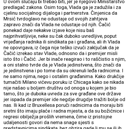
U ovom slučaju bi trebao biti, jer je njegovo Ministarstvo
predlagač zakona. Osim toga, Vlada ga je zadužila i za
cjelinu socijalnog dijaloga i partnerstva. Činjenica da
Mrsić tvrdoglavo ne odustaje od svojih zahtjeva
zapravo znači da Vlada ne odustaje od njih. Čačić
ponekad daje nekakve izjave koje nisu baš
najprihvatljivije, neke su čak duboko uvredljive, poput
vrijeđanja radnika ili sindikata pa i građana, ali ih Vlada
ne opovrgava, iz čega nije teško izvući zaključak da je
Čačić izrekao stav Vlade, odnosno da i premijer misli
isto što i Čačić. Jer bi inače reagirao i to raščistio s njim,
a oni stalno tvrde da je Vlada jedinstvena, što znači da
je jedinstvena i po tome da su okrenuli leđa radnicima. I
ne samo njima, nego i ostalim građanima. Kako drukčije
tumačiti Milano vićevu poruku iz Chicaga kako se nikada
nije našao u boljem društvu od onoga u kojem je bio
tamo, što je duboka uvreda za sve građane ove države
jer ispada da premijer ide negdje drugdje tražiti bolje od
nas. Ili kad iz Bruxellesa poruči radnicima da moraju biti
sretni što imaju plaće i radna mjesta, a da su božićnice i
regresi obilježja prošlih vremena, čime iz pristojne
udaljenosti govori da nema snage sjesti s
predstavnicima sindikata, bez obzira gade li mu se ili ih