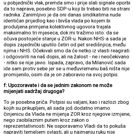
u pobjednički vlak, premda smo i prije slali signale oporbi
da to naprave, posebno SDP-u koji bi trebao biti na strani
radnika. Zanimljivo je da oni danas sindikatima nude
identičan prijedlog kao i bivša vlada po kojem bi
produljena primjena kolektivnog ugovora trajala
maksimalno tri mjeseca, dok mi tražimo isto: da se
očuva postojeće stanje u ZOR-u. Nakon NHS-a sada je
dopis zajednički uputilo četiri od pet središnjica, među
njima i NHS. Očekivali smo da će netko iz vlasti reagirati
i odgovoriti na naš dopis, ali na žalost - ne i neočekivano
- nitko se nije javio. Ispada, zapravo, da Milanović sada
ide sam protiv sebe jer se u međuvremenu baš ništa nije
promijenilo, osim da je on zaboravio na svoj potpis.
f: Upozoravate i da se jednim zakonom ne može
mijenjati sadržaj drugoga?
To je posebna priča. Potpisi su valjani, kao i razlozi zbog
kojih su prikupljeni, ali sada još dodatno imamo
činjenicu da Vlada ne mijenja ZOR kroz njegove izmjene,
nego zaobilaznim putem kroz zakon o
reprezentativnosti. Ne osporavamo Vladi da to pokuša
napraviti temeljem ovlasti, ali u najmanju ruku nije