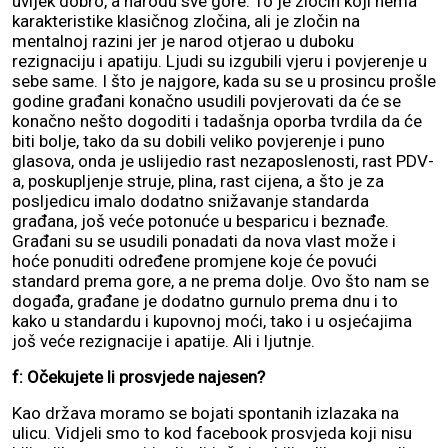
uvijek dobro, a narodu sve gore. To je zločin koji nema
karakteristike klasičnog zločina, ali je zločin na
mentalnoj razini jer je narod otjerao u duboku
rezignaciju i apatiju. Ljudi su izgubili vjeru i povjerenje u
sebe same. I što je najgore, kada su se u prosincu prošle
godine građani konačno usudili povjerovati da će se
konačno nešto dogoditi i tadašnja oporba tvrdila da će
biti bolje, tako da su dobili veliko povjerenje i puno
glasova, onda je uslijedio rast nezaposlenosti, rast PDV-
a, poskupljenje struje, plina, rast cijena, a što je za
posljedicu imalo dodatno snižavanje standarda
građana, još veće potonuće u besparicu i beznađe.
Građani su se usudili ponadati da nova vlast može i
hoće ponuditi određene promjene koje će povući
standard prema gore, a ne prema dolje. Ovo što nam se
događa, građane je dodatno gurnulo prema dnu i to
kako u standardu i kupovnoj moći, tako i u osjećajima
još veće rezignacije i apatije. Ali i ljutnje.
f: Očekujete li prosvjede najesen?
Kao država moramo se bojati spontanih izlazaka na
ulicu. Vidjeli smo to kod facebook prosvjeda koji nisu