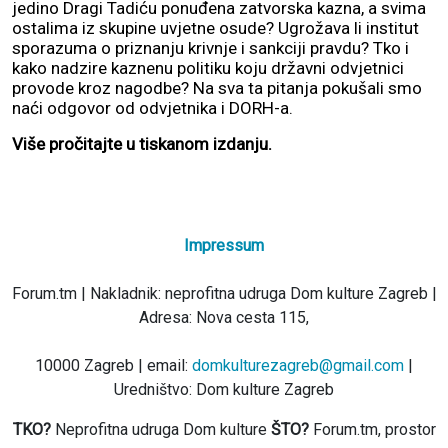
jedino Dragi Tadiću ponuđena zatvorska kazna, a svima
ostalima iz skupine uvjetne osude? Ugrožava li institut
sporazuma o priznanju krivnje i sankciji pravdu? Tko i
kako nadzire kaznenu politiku koju državni odvjetnici
provode kroz nagodbe? Na sva ta pitanja pokušali smo
naći odgovor od odvjetnika i DORH-a.
Više pročitajte u tiskanom izdanju.
Impressum
Forum.tm | Nakladnik: neprofitna udruga Dom kulture Zagreb |
Adresa: Nova cesta 115,
10000 Zagreb | email:
domkulturezagreb@gmail.com
|
Uredništvo: Dom kulture Zagreb
TKO?
Neprofitna udruga Dom kulture
ŠTO?
Forum.tm, prostor