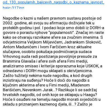
Nagodbe o kazni u našem pravnom sustavu postoje od
2002. godine, ali svoju su afirmaciju doživjele tek u
proteklih godinu i pol. I podaci koje smo dobili iz DORH-a
govore o porastu njihove “popularnosti”. Značaj im raste
kako se otvaraju razvikane afere sa zvučnim imenima. S
odvjetnicima Veljkom Miljevićem, Jadrankom Sloković,
Antom Madunićem i Ivom Farčićem kroz aktualne
slučajeve, osobito pokušaja podmićivanja sudaca
Vrhovnog suda radi postizanja povoljnije presude za
Branimira Glavaša i afere svih afera Fimi mediji,
analiziramo smisao i kriterije sporazuma koje USKOK, a
odnedavno i DORH mogu sklapati s okrivljenicima.
Zašto tužitelji nekima nude nagodbu, a kod drugih
inzistiraju na suđenju? Hoće li doći do nagodbi s
ključnim akterima afere u Fimi mediji, Mladenom
Barišićem, Nevenkom Jurak...? Razlikuje li se sadržaj
hrvatskih nagodbi, od onih koje se sklapaju u Haagu?
Hoće li osuđeni na temelju nagodbi morati svjedočiti u
skladu s priznanjem kaznenog djela, ili...? Zašto je