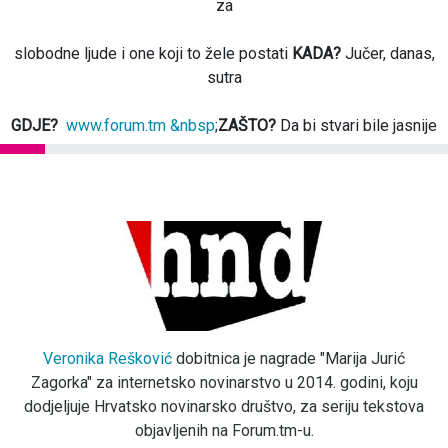
za
slobodne ljude i one koji to žele postati
KADA?
Jučer, danas,
sutra
GDJE?
www.forum.tm &nbsp
;
ZAŠTO?
Da bi stvari bile jasnije
Veronika Rešković
dobitnica je nagrade "Marija Jurić
Zagorka" za internetsko novinarstvo u 2014. godini, koju
dodjeljuje Hrvatsko novinarsko društvo, za seriju tekstova
objavljenih na Forum.tm-u.