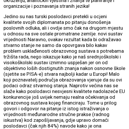
okruženju, analitičkih vještina i znanja te planiranje i
organizacije i poznavanja stranih jezika!
Jedino su nas turski poslodavci pretekli u ocjeni
kvalitete svojih diplomanata po pitanju donošenja
poslovnih odluka, ali i ovdje smo čak na drugom mjestu
u odnosu na sve ostale promatrane zemlje. novi sustav
vrijednosti Naravno, ovakav rezultat kada bi odražavao
stvarno stanje ne samo da opovrgava bilo kakav
problem usklađenosti obrazovnog sustava s potrebama
tržišta rada, nego iskazuje kako je naš srednjoškolski i
visokoškolski sustav iznimno uspješan jer on od
objektivno loših dostignutih znanja nakon osnovne škole
(sjetite se PISA-e) stvara najbolji kadar u Europi! Malo
koji poznavatelj područja obrazovanja vjeruje da su ovi
podaci odraz stvarnog stanja. Naprotiv većina nas se
slaže kako poslodavci nesvjesni kvalitete nadolazeće EU
konkurencije još uvijek nemaju realna očekivanja od
obrazovnog sustava kojeg financiraju. Tome u prilog
govori i odgovor na pitanje iz istog istraživanja o
vrijednosti međunarodne stručne prakse (radnog
iskustva) kod zapošljavanja, gdje upravo domaći
poslodavci (čak njih 84%) navode kako je ona