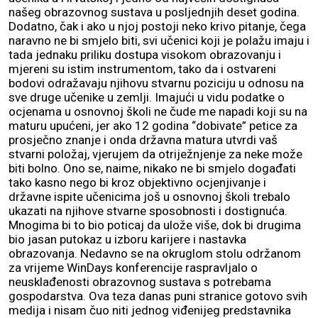
našeg obrazovnog sustava u posljednjih deset godina.
Dodatno, čak i ako u njoj postoji neko krivo pitanje, čega
naravno ne bi smjelo biti, svi učenici koji je polažu imaju i
tada jednaku priliku dostupa visokom obrazovanju i
mjereni su istim instrumentom, tako da i ostvareni
bodovi odražavaju njihovu stvarnu poziciju u odnosu na
sve druge učenike u zemlji. Imajući u vidu podatke o
ocjenama u osnovnoj školi ne čude me napadi koji su na
maturu upućeni, jer ako 12 godina “dobivate” petice za
prosječno znanje i onda državna matura utvrdi vaš
stvarni položaj, vjerujem da otriježnjenje za neke može
biti bolno. Ono se, naime, nikako ne bi smjelo događati
tako kasno nego bi kroz objektivno ocjenjivanje i
državne ispite učenicima još u osnovnoj školi trebalo
ukazati na njihove stvarne sposobnosti i dostignuća.
Mnogima bi to bio poticaj da ulože više, dok bi drugima
bio jasan putokaz u izboru karijere i nastavka
obrazovanja. Nedavno se na okruglom stolu održanom
za vrijeme WinDays konferencije raspravljalo o
neusklađenosti obrazovnog sustava s potrebama
gospodarstva. Ova teza danas puni stranice gotovo svih
medija i nisam čuo niti jednog viđenijeg predstavnika