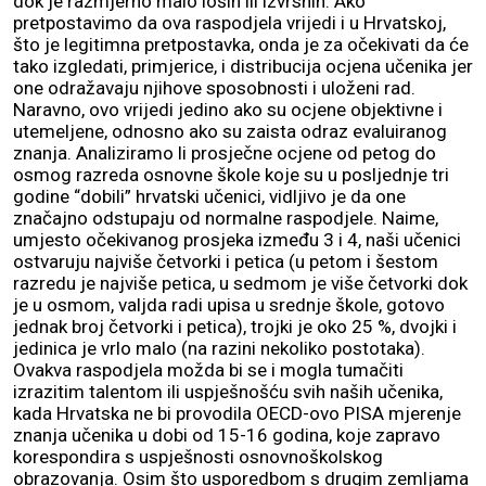
dok je razmjerno malo loših ili izvrsnih. Ako
pretpostavimo da ova raspodjela vrijedi i u Hrvatskoj,
što je legitimna pretpostavka, onda je za očekivati da će
tako izgledati, primjerice, i distribucija ocjena učenika jer
one odražavaju njihove sposobnosti i uloženi rad.
Naravno, ovo vrijedi jedino ako su ocjene objektivne i
utemeljene, odnosno ako su zaista odraz evaluiranog
znanja. Analiziramo li prosječne ocjene od petog do
osmog razreda osnovne škole koje su u posljednje tri
godine “dobili” hrvatski učenici, vidljivo je da one
značajno odstupaju od normalne raspodjele. Naime,
umjesto očekivanog prosjeka između 3 i 4, naši učenici
ostvaruju najviše četvorki i petica (u petom i šestom
razredu je najviše petica, u sedmom je više četvorki dok
je u osmom, valjda radi upisa u srednje škole, gotovo
jednak broj četvorki i petica), trojki je oko 25 %, dvojki i
jedinica je vrlo malo (na razini nekoliko postotaka).
Ovakva raspodjela možda bi se i mogla tumačiti
izrazitim talentom ili uspješnošću svih naših učenika,
kada Hrvatska ne bi provodila OECD-ovo PISA mjerenje
znanja učenika u dobi od 15-16 godina, koje zapravo
korespondira s uspješnosti osnovnoškolskog
obrazovanja. Osim što usporedbom s drugim zemljama