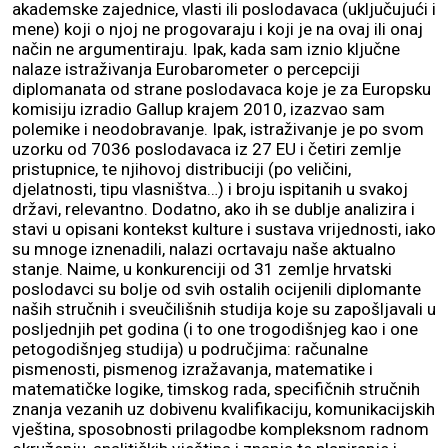
akademske zajednice, vlasti ili poslodavaca (uključujući i
mene) koji o njoj ne progovaraju i koji je na ovaj ili onaj
način ne argumentiraju. Ipak, kada sam iznio ključne
nalaze istraživanja Eurobarometer o percepciji
diplomanata od strane poslodavaca koje je za Europsku
komisiju izradio Gallup krajem 2010, izazvao sam
polemike i neodobravanje. Ipak, istraživanje je po svom
uzorku od 7036 poslodavaca iz 27 EU i četiri zemlje
pristupnice, te njihovoj distribuciji (po veličini,
djelatnosti, tipu vlasništva…) i broju ispitanih u svakoj
državi, relevantno. Dodatno, ako ih se dublje analizira i
stavi u opisani kontekst kulture i sustava vrijednosti, iako
su mnoge iznenadili, nalazi ocrtavaju naše aktualno
stanje. Naime, u konkurenciji od 31 zemlje hrvatski
poslodavci su bolje od svih ostalih ocijenili diplomante
naših stručnih i sveučilišnih studija koje su zapošljavali u
posljednjih pet godina (i to one trogodišnjeg kao i one
petogodišnjeg studija) u područjima: računalne
pismenosti, pismenog izražavanja, matematike i
matematičke logike, timskog rada, specifičnih stručnih
znanja vezanih uz dobivenu kvalifikaciju, komunikacijskih
vještina, sposobnosti prilagodbe kompleksnom radnom