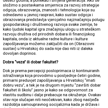
deseci godina, a ponekad i smjena generacija. Ako se
složimo s postavkama smjernica za razvoj strategije
odgoja, obrazovanja, znanosti i tehnologije koje su
odnedavno u javnoj raspravi, kako sustav odgoja i
obrazovanja predstavlja vjerojatno najznačajniju polugu
gospodarskog i društvenog razvoja svake zemlje, te
kako ljudski kapital igra značajniju ulogu u strateškom
razvoju društva od prirodnih dobara ili financijskog
kapitala, onda iz aktualne radne kulture i kulture
zapošljavanja možemo zaključiti da on (Obrazovni
sustav) u Hrvatskoj do sada nije dao niti iz daleka
dovoljan doprinos.
Dobra “veza” ili dobar fakultet?
Dok je prema percepciji posloprimaca iz kontinuiranih
istraživanja koja provodimo u posljednje četiri godine,
primarni preduvjet zapošljavanja u Hrvatskoj “imati
dobru vezu”, a tek je na drugom mjestu “završiti dobar
fakultet ili školu” jasno je kako se odgovornost za
vlastitu sudbinu i dalje prebacuje na okruženje. Ovakav
stav nije slučajan niti neočekivan, kako zbog nasljeđa
razdoblja samoupravnog socijalizma kada je država i