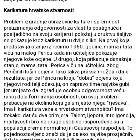
Karikatura hrvatske stvarnosti
Problem izgradnje obrazovne kulture i spremnosti
preuzimanja odgovornosti za vlastita postignuća i
posljedično za svoju karijeru i položaj u društvu šaljivo
se prikazuje kroz karikaturu u dvije slike. Na prvoj koja
predstavlja stanje iz recimo 1960. godine, mama i tata
viču na malog Pericu kada im učiteljica pokazuje
njegove loše ocjene. U drugoj, koja prikazuje današnje
stanje, mama, tata i Perica viču na učiteljicu zbog
Peričinih loših ocjena. Iako takva praksa možda i daje
rezultate, jer će Perica na kraju “dobiti” ocjenu koju
njegovi roditelji očekuju, on zapravo time najviše gubi
jer umjesto da izgrađuje osobnu odgovornost već u
ranoj dobi formiranja osobnosti, on svoj problem
prebacuje na okolinu koja ga umjesto njega “rješava”.
Ima li karikatura veze s hrvatskom stvarnošću? Ima
itekako, dat ću dva primjera. Talent, ljepota, inteligencija,
marljivost i brojne druge osobine raspoređene su u
populaciji prema normalnoj ili Gaussovoj raspodjeli. To
pojednostavljeno znači da je daleko najviše prosječnih,