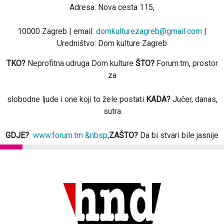
Adresa: Nova cesta 115,
10000 Zagreb | email:
domkulturezagreb@gmail.com
|
Uredništvo: Dom kulture Zagreb
TKO?
Neprofitna udruga Dom kulture
ŠTO?
Forum.tm, prostor
za
slobodne ljude i one koji to žele postati
KADA?
Jučer, danas,
sutra
GDJE?
www.forum.tm &nbsp
;
ZAŠTO?
Da bi stvari bile jasnije