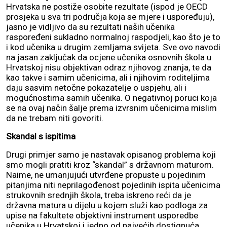
Hrvatska ne postiže osobite rezultate (ispod je OECD
prosjeka u sva tri područja koja se mjere i uspoređuju),
jasno je vidljivo da su rezultati naših učenika
raspoređeni sukladno normalnoj raspodjeli, kao što je to
i kod učenika u drugim zemljama svijeta. Sve ovo navodi
na jasan zaključak da ocjene učenika osnovnih škola u
Hrvatskoj nisu objektivan odraz njihovog znanja, te da
kao takve i samim učenicima, ali i njihovim roditeljima
daju sasvim netočne pokazatelje o uspjehu, ali i
mogućnostima samih učenika. O negativnoj poruci koja
se na ovaj način šalje prema izvrsnim učenicima mislim
da ne trebam niti govoriti.
Skandal s ispitima
Drugi primjer samo je nastavak opisanog problema koji
smo mogli pratiti kroz “skandal” s državnom maturom.
Naime, ne umanjujući utvrđene propuste u pojedinim
pitanjima niti neprilagođenost pojedinih ispita učenicima
strukovnih srednjih škola, treba iskreno reći da je
državna matura u dijelu u kojem služi kao podloga za
upise na fakultete objektivni instrument usporedbe
učenika u Hrvatskoj i jedno od najvećih dostignuća