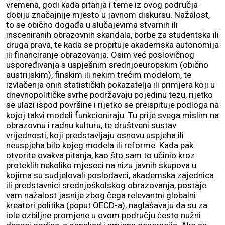
vremena, godi kada pitanja i teme iz ovog područja
dobiju značajnije mjesto u javnom diskursu. Nažalost,
to se obično događa u slučajevima stvarnih ili
insceniranih obrazovnih skandala, borbe za studentska ili
druga prava, te kada se propituje akademska autonomija
ili financiranje obrazovanja. Osim već poslovičnog
uspoređivanja s uspješnim srednjoeuropskim (obično
austrijskim), finskim ili nekim trećim modelom, te
izvlačenja onih statističkih pokazatelja ili primjera koji u
dnevnopolitičke svrhe podržavaju pojedinu tezu, rijetko
se ulazi ispod površine i rijetko se preispituje podloga na
kojoj takvi modeli funkcioniraju. Tu prije svega mislim na
obrazovnu i radnu kulturu, te društveni sustav
vrijednosti, koji predstavljaju osnovu uspjeha ili
neuspjeha bilo kojeg modela ili reforme. Kada pak
otvorite ovakva pitanja, kao što sam to učinio kroz
proteklih nekoliko mjeseci na nizu javnih skupova u
kojima su sudjelovali poslodavci, akademska zajednica
ili predstavnici srednjoškolskog obrazovanja, postaje
vam nažalost jasnije zbog čega relevantni globalni
kreatori politika (poput OECD-a), naglašavaju da su za
iole ozbiljne promjene u ovom području često nužni