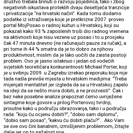
društvo trebala brinuti o razvoju pojedinca, tako i zbog
negativnih iskustava proteklih dvaju desetljeća tranzicije
i privatizacije “na hrvatski način”. Kada tomu dodamo
podatke iz istraživanja koje je pretkrizne 2007. proveo
portal MojPosao o radnoj kulturi u Hrvatskoj, koji su
pokazali kako 93 % zaposlenih troši dio radnog vremena
na aktivnosti koje nisu vezene uz posao i to u prosjeku
čak 47 minuta dnevno (ne računajući pauze za ručak), a
pri tome ih 44 % smatra da je to dobro za njihovu
produktivnost, mislim da je lako uočiti da zaista postoji
problem. Ovo je jasno istaknuo i jedan od vodećih
svjetskih teoretičara konkurentnosti Michael Porter, koji
je u svibnju 2009. u Zagrebu izrekao preporuku koja nije
tada našla previše mjesta u hrvatskim medijima: “Treba
mijenjati mentalitet jer izgleda da se u Hrvatskoj zapelo
na ideji da se nešto mora dobiti, a ne proizvesti”. Čak i
bez neke posebne analize prepoznat ćemo uvriježene
sintagme koje govore u prilog Porterovoj tvrdnji,
prisutne kako u području obrazovanja, tako i u području
rada: “koju ću ocjenu dobiti?”, “dobio sam diplomu”,
“dobio sam posao”, “kakvu ću dobiti plaću?”… Ako Vam
se sve ovo čini banalnim, izmišljenim problemom, čitajte
dalje jer on to nažalost nije.