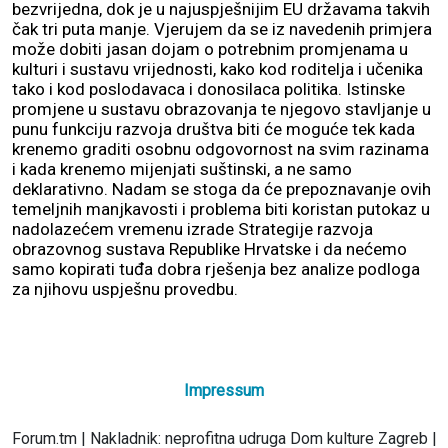
bezvrijedna, dok je u najuspješnijim EU državama takvih
čak tri puta manje. Vjerujem da se iz navedenih primjera
može dobiti jasan dojam o potrebnim promjenama u
kulturi i sustavu vrijednosti, kako kod roditelja i učenika
tako i kod poslodavaca i donosilaca politika. Istinske
promjene u sustavu obrazovanja te njegovo stavljanje u
punu funkciju razvoja društva biti će moguće tek kada
krenemo graditi osobnu odgovornost na svim razinama
i kada krenemo mijenjati suštinski, a ne samo
deklarativno. Nadam se stoga da će prepoznavanje ovih
temeljnih manjkavosti i problema biti koristan putokaz u
nadolazećem vremenu izrade Strategije razvoja
obrazovnog sustava Republike Hrvatske i da nećemo
samo kopirati tuđa dobra rješenja bez analize podloga
za njihovu uspješnu provedbu.
Impressum
Forum.tm | Nakladnik: neprofitna udruga Dom kulture Zagreb |