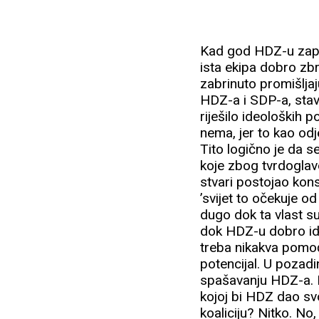
Kad god HDZ-u zaprij
ista ekipa dobro zb
zabrinuto promišljaju
HDZ-a i SDP-a, stavi
riješilo ideoloških po
nema, jer to kao odj
Tito logično je da s
koje zbog tvrdoglavos
stvari postojao kons
’svijet to očekuje od
dugo dok ta vlast su
dok HDZ-u dobro ide
treba nikakva pomoć.
potencijal. U pozadin
spašavanju HDZ-a. P
kojoj bi HDZ dao sv
koaliciju? Nitko. No,