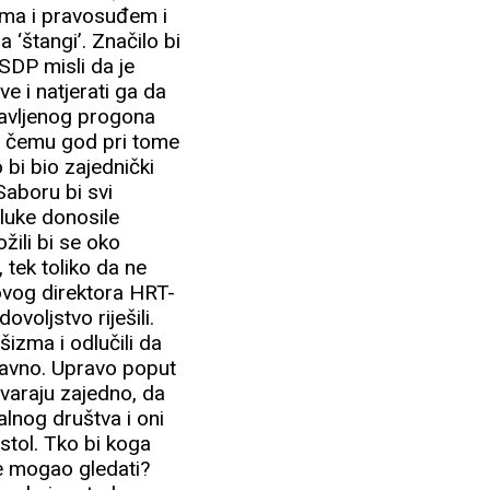
drma i pravosuđem i
‘štangi’. Značilo bi
 SDP misli da je
e i natjerati ga da
ajavljenog progona
na čemu god pri tome
 bi bio zajednički
Saboru bi svi
dluke donosile
žili bi se oko
, tek toliko da ne
ovog direktora HRT-
voljstvo riješili.
šizma i odlučili da
aravno. Upravo poput
tvaraju zajedno, da
alnog društva i oni
 stol. Tko bi koga
ne mogao gledati?