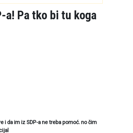
-a! Pa tko bi tu koga
sve i da im iz SDP-a ne treba pomoć. no čim
ijal