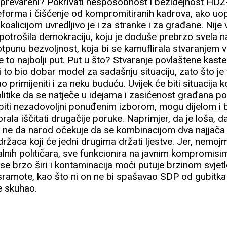
više prevareni? Pokrivati nesposobnost i bezidejnost HD
eforma i čišćenje od kompromitiranih kadrova, ako uopć
oalicijom uvredljivo je i za stranke i za građane. Nije 
otrošila demokraciju, koju je doduše prebrzo svela na 
tpunu bezvoljnost, koja bi se kamuflirala stvaranjem vel
 to najbolji put. Put u što? Stvaranje povlaštene kast
i to bio dobar model za sadašnju situaciju, zato što j
 primijeniti i za neku buduću. Uvijek će biti situacija
olitike da se natječe u idejama i zasićenost građana po
iti nezadovoljni ponuđenim izborom, mogu dijelom i boj
morala iščitati drugačije poruke. Naprimjer, da je loša,
, a ne da narod očekuje da se kombinacijom dva najjača
održaca koji će jedni drugima držati ljestve. Jer, nemoj
dealnih političara, sve funkcionira na javnim kompromisim
e brzo širi i kontaminacija moći putuje brzinom svjetl
sramote, kao što ni on ne bi spašavao SDP od gubitka
e skuhao.