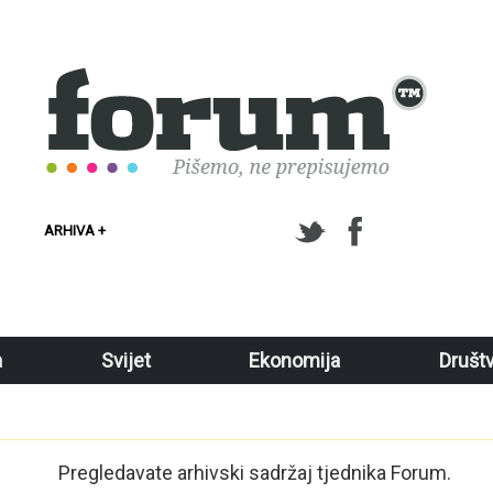
ARHIVA +
a
Svijet
Ekonomija
Društ
Pregledavate arhivski sadržaj tjednika Forum.