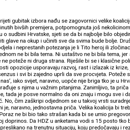
eti gubitak izbora nađu se zagovornici velike koalicije.
rinutih bivših premijera, potpomognuta još nekolicinom
 o sudbini Hrvatske, sjeti se da bi najbolje bilo objedinit
ti glave na okup i učiniti sve da svima bude bolje. Dru
djela i neprestanih potezanja je li Tito heroj ili zločinac,
ednom ne bi bila tema. Ni ustaštvo ne bi bila tema, je
e ne poteže ni druga strana. Riješile bi se i klasične po
ti opozicije usporavaju razvoj, rast i izlazak iz krize, 
enzus i svi bi zajedno uprli da sve procvjeta. Poteže s
 nas’, iako svijet, naravno, uopće nije briga tko je u Hrv
rađuje s njima u važnim pitanjima. Zanimljivo, ta priča 
, tada je posve normalno da oni znaju i mogu sve i d
 No, čim zaškripi odjednom se u takvoj vrsti suradnje v
i je, naravno, jednostavna priča. Velika koalicija bi tre
oraz ne bi bio tako strašan kada bi se umio pregovor
oj doprinos. Da HDZ u anketama vodi s 15 posto tko b
 preslikano na trenutnu situaciju, koju predočavaju i rez