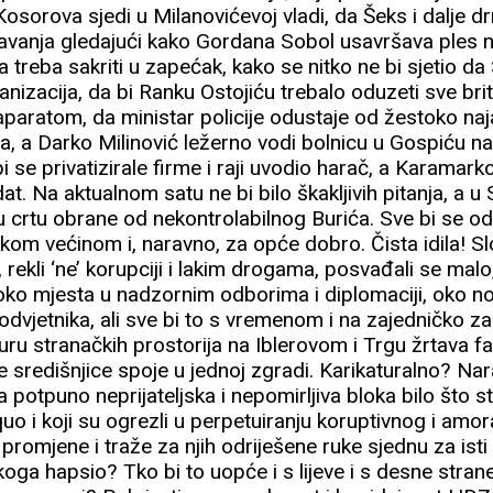
Kosorova sjedi u Milanovićevoj vladi, da Šeks i dalje 
vanja gledajući kako Gordana Sobol usavršava ples na 
 treba sakriti u zapećak, kako se nitko ne bi sjetio da
izacija, da bi Ranku Ostojiću trebalo oduzeti sve britv
 aparatom, da ministar policije odustaje od žestoko n
a, a Darko Milinović ležerno vodi bolnicu u Gospiću 
se privatizirale firme i raji uvodio harač, a Karamarko
at. Na aktualnom satu ne bi bilo škakljivih pitanja, a u 
u crtu obrane od nekontrolabilnog Burića. Sve bi se o
om većinom i, naravno, za opće dobro. Čista idila! Slo
 rekli ‘ne’ korupciji i lakim drogama, posvađali se malo
ko mjesta u nadzornim odborima i diplomaciji, oko n
dvjetnika, ali sve bi to s vremenom i na zajedničko zado
turu stranačkih prostorija na Iblerovom i Trgu žrtava fa
ije središnjice spoje u jednoj zgradi. Karikaturalno? N
a potpuno neprijateljska i nepomirljiva bloka bilo što s
 quo i koji su ogrezli u perpetuiranju koruptivnog i amor
promjene i traže za njih odriješene ruke sjednu za isti
koga hapsio? Tko bi to uopće i s lijeve i s desne stra