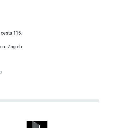
 cesta 115,
ture Zagreb
a