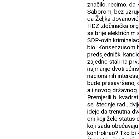
značilo, recimo, da 
Saborom, bez uzruja
da Željka Jovanovića
HDZ zločinačka organ
se brije električnim
SDP-ovih kriminalac
bio. Konsenzusom bi 
predsjednički kandid
zajedno stali na prv
najmanje dvotrećinsk
nacionalnih interesa,
bude presavršeno, o
a i novog državnog o
Premjerili bi kvadra
se, štednje radi, dv
ideje da trenutna dv
oni koji žele status
koji sada obećavaju 
kontrolirao? Tko bi 