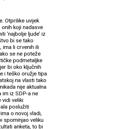
 Otprilike uvijek
 onih koji nadasve
i ‘najbolje ljude’ iz
štvo bi se tako
 ima li crvenih ili
r ako se ne poteže
litičke podmetaljke
jer bi oko ključnih
e i teško oružje tipa
atskoj na vlasti tako
nikada nije aktualna
a im iz SDP-a ne
idi veliki
bala poslužiti
ima o novoj vladi,
i spominjao veliku
ultati anketa, to bi