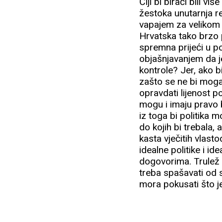
Čiji bi birači bili 
žestoka unutarnja r
vapajem za velikom k
Hrvatska tako brzo p
spremna prijeći u po
objašnjavanjem da je
kontrole? Jer, ako b
zašto se ne bi mogao
opravdati lijenost p
mogu i imaju pravo b
iz toga bi politika 
do kojih bi trebala
kasta vječitih vlast
idealne politike i i
dogovorima. Trulež s
treba spašavati od 
mora pokusati što j