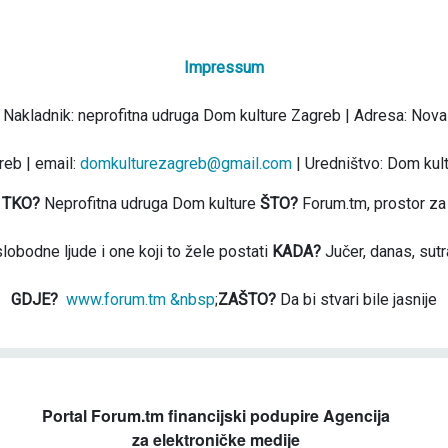
Impressum
 Nakladnik: neprofitna udruga Dom kulture Zagreb | Adresa: Nova
eb | email:
domkulturezagreb@gmail.com
| Uredništvo: Dom kul
TKO?
Neprofitna udruga Dom kulture
ŠTO?
Forum.tm, prostor za
slobodne ljude i one koji to žele postati
KADA?
Jučer, danas, sutr
GDJE?
www.forum.tm &nbsp
;
ZAŠTO?
Da bi stvari bile jasnije
Portal Forum.tm financijski podupire Agencija
za elektroničke medije