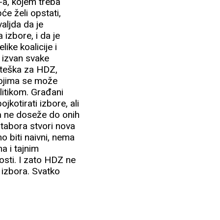
Z-a, kojem treba
e želi opstati,
valjda da je
izbore, i da je
ike koalicije i
e izvan svake
e teška za HDZ,
 kojima se može
litikom. Građani
kotirati izbore, ali
 da ne doseže do onih
 tabora stvori nova
mo biti naivni, nema
a i tajnim
osti. I zato HDZ ne
 izbora. Svatko