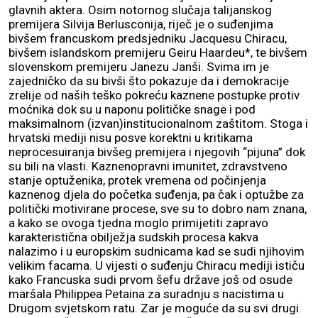
glavnih aktera. Osim notornog slučaja talijanskog
premijera Silvija Berlusconija, riječ je o suđenjima
bivšem francuskom predsjedniku Jacquesu Chiracu,
bivšem islandskom premijeru Geiru Haardeu*, te bivšem
slovenskom premijeru Janezu Janši. Svima im je
zajedničko da su bivši što pokazuje da i demokracije
zrelije od naših teško pokreću kaznene postupke protiv
moćnika dok su u naponu političke snage i pod
maksimalnom (izvan)institucionalnom zaštitom. Stoga i
hrvatski mediji nisu posve korektni u kritikama
neprocesuiranja bivšeg premijera i njegovih “pijuna” dok
su bili na vlasti. Kaznenopravni imunitet, zdravstveno
stanje optuženika, protek vremena od počinjenja
kaznenog djela do početka suđenja, pa čak i optužbe za
politički motivirane procese, sve su to dobro nam znana,
a kako se ovoga tjedna moglo primijetiti zapravo
karakteristična obilježja sudskih procesa kakva
nalazimo i u europskim sudnicama kad se sudi njihovim
velikim facama. U vijesti o suđenju Chiracu mediji ističu
kako Francuska sudi prvom šefu države još od osude
maršala Philippea Petaina za suradnju s nacistima u
Drugom svjetskom ratu. Zar je moguće da su svi drugi