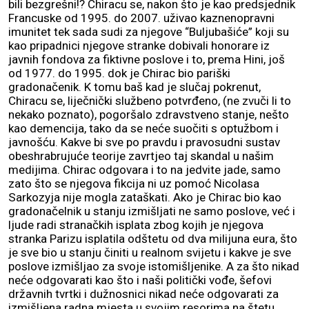
bili bezgrešni!? Chiracu se, nakon što je kao predsjednik
Francuske od 1995. do 2007. uživao kaznenopravni
imunitet tek sada sudi za njegove “Buljubašiće” koji su
kao pripadnici njegove stranke dobivali honorare iz
javnih fondova za fiktivne poslove i to, prema Hini, još
od 1977. do 1995. dok je Chirac bio pariški
gradonačenik. K tomu baš kad je slučaj pokrenut,
Chiracu se, liječnički službeno potvrđeno, (ne zvuči li to
nekako poznato), pogoršalo zdravstveno stanje, nešto
kao demencija, tako da se neće suočiti s optužbom i
javnošću. Kakve bi sve po pravdu i pravosudni sustav
obeshrabrujuće teorije zavrtjeo taj skandal u našim
medijima. Chirac odgovara i to na jedvite jade, samo
zato što se njegova fikcija ni uz pomoć Nicolasa
Sarkozyja nije mogla zataškati. Ako je Chirac bio kao
gradonačelnik u stanju izmišljati ne samo poslove, već i
ljude radi stranačkih isplata zbog kojih je njegova
stranka Parizu isplatila odštetu od dva milijuna eura, što
je sve bio u stanju činiti u realnom svijetu i kakve je sve
poslove izmišljao za svoje istomišljenike. A za što nikad
neće odgovarati kao što i naši politički vođe, šefovi
državnih tvrtki i dužnosnici nikad neće odgovarati za
izmišljena radna mjesta u svojim resorima na štetu