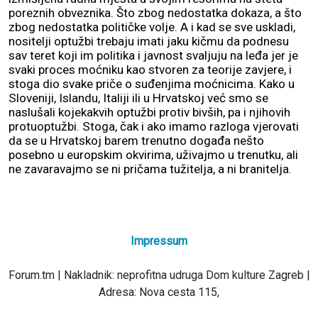
poreznih obveznika. Što zbog nedostatka dokaza, a što
zbog nedostatka političke volje. A i kad se sve uskladi,
nositelji optužbi trebaju imati jaku kičmu da podnesu
sav teret koji im politika i javnost svaljuju na leđa jer je
svaki proces moćniku kao stvoren za teorije zavjere, i
stoga dio svake priče o suđenjima moćnicima. Kako u
Sloveniji, Islandu, Italiji ili u Hrvatskoj već smo se
naslušali kojekakvih optužbi protiv bivših, pa i njihovih
protuoptužbi. Stoga, čak i ako imamo razloga vjerovati
da se u Hrvatskoj barem trenutno događa nešto
posebno u europskim okvirima, uživajmo u trenutku, ali
ne zavaravajmo se ni pričama tužitelja, a ni branitelja.
Impressum
Forum.tm | Nakladnik: neprofitna udruga Dom kulture Zagreb |
Adresa: Nova cesta 115,