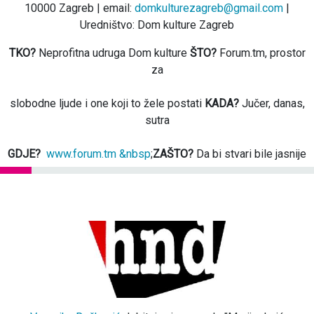
10000 Zagreb | email:
domkulturezagreb@gmail.com
|
Uredništvo: Dom kulture Zagreb
TKO?
Neprofitna udruga Dom kulture
ŠTO?
Forum.tm, prostor
za
slobodne ljude i one koji to žele postati
KADA?
Jučer, danas,
sutra
GDJE?
www.forum.tm &nbsp
;
ZAŠTO?
Da bi stvari bile jasnije