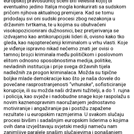
europskoj pravosudnoj sceni biti velesila kojoj bi
eventualno jedino Italija mogla konkurirati sa sudskom
pričom njihova aktualnog premijera. Kad se tomu
pridodaju svi oni sudski procesi zbog nezakonja u
državnim tvrtkama, te u kojima su obuhvaćeni
visokopozicionirani dužnosnici, bez pretjerivanja se
izdvajamo kao antikorupcijski lideri ili, ovisno kako tko
gleda, kao najopterećeniji kriminalom u vrhu vlasti. Koje
je viđenje ispravno nikad nećemo znati jer ovisi o
tamnoj brojci kriminala među političkom i poslovnom
elitom odnosno sposobnostima medija, politike,
nevladinih institucija i prije svega državnih tijela
nadležnih za progon kriminalaca. Možda su tipične
boljke mlade demokracije kao što je naša dovele do
povećane rasprostranjenosti “vrhunske”, sofisticiranije
korupcije, ili su možda naši državni tužitelji, a do 1. rujna
i policija, kao svježe i nadobudne snage koje raspolažu s
novim kaznenopravnim naoružanjem jednostavno
motiviranije i angažiranije pa i postižu zapažene
rezultate i u europskim razmjerima. U svakom slučaju
procesi bivšim i sadašnjim europskim liderima o kojima
ovih dana izvještavaju svjetski mediji nameću nam
zanimljive paralele snašim slučajevima i ponašanjem