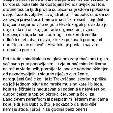
Europi su pokazale da dostojanstvo još uvijek postoji,
stotine tisuća ljudi prošle su ulicama gradova i pokazale
svoje nezadovoljstvo, svoj strah, ali i raspoloženje da se
za svoja prava bore. I tamo ima i siromašnih i bijednih,
brojčano sigurno više nego u Hrvatskoj, ali prevladao je
dojam da su oni koji još rade organizirani, svjesni i
borbeni, da bi, u konačnici, mogli u nekom trenutku
odlučiti uzeti stvari u svoje ruke i pokušati promijeniti
ono što im se ne sviđa. Hrvatska je poslala sasvim
drugačiju poruku.
Pet stotina sindikalaca na glavnom zagrebačkom trgu s
već puno puta ponovljenim i u vjetar bačenim kritikama
na račun vladajućih, premijer Milanović ugodno sklonjen
od nezadovoljnih u sigurno riječko okruženje,
narogušeni Čačić koji je iz Trakošćana iskoristio priliku
da još jednom pljune na mrske mu sindikate, i bijeda,
koja se iščitala iz naguravanja i padanja u nesvijest od
dugog čekanja toplog obroka, čerupanja čak i za
Bandićevim karanfilom ili besplatnim jeftinim majicama
koje je dijelio Bubalo, što je pokazalo da ljudi više
nemaju stida, I prošlih su godina penzioneri i