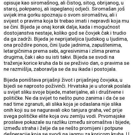
opisuje kao siromašnog, ali čistog, sitog, obrijanog, u
staroj, pokrpanoj, ali ispeglanoj odjeći. Siromašan još
uvijek ima gorku spoznaju o svom siromaštvu, ali i
svijest o pravima koja bi trebao imati i nepravdi koja mu
se čini. Bijeda je onaj korak dalje, kada i mogućnost
dostojanstva nestaje, koliko god se čovjek čak i trudio
da ga zadrži. Bijeda je neprijateljica ljudskog u ljudima,
ona proždire ponos, čini ljude jadnima, zapuštenima,
letargičnima prema sebi, agresivnima i zlima prema
drugima, čak i ako su isti takvi. Bijeda se svodi na
traženje korice kruha da bi se preživio dan, o pravima se
ne razmišlja, zaboravlja se da su ikada i postojala.
Bijeda poništava prijašnji život i prijašnjeg čovjeka, u
bijedi se naprosto poživinči. Hrvatska je u utorak poslala
u svijet sliku svoje bijede, materijalne, ali i društvene i
političke. Ne da svijet to nešto puno zanima i da će se
nad time zgranuti, ali slika koja je odaslana nije slika
onih koji su se naguravali oko tanjura graha, već prije
svega političke elite koja ovu zemlju vodi. Prvomajske
proslave pokazale su razliku između siromaštva i bijede,
između straha i želje da se nešto promijeni i potpune
dešperacije koja se svodi na jagmu za koricom kruha. U