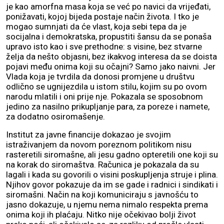
je kao amorfna masa koja se već po navici da vrijeđati,
ponižavati, kojoj bijeda postaje način života. I tko je
mogao sumnjati da će vlast, koja sebi tepa da je
socijalna i demokratska, propustiti šansu da se ponaša
upravo isto kao i sve prethodne: s visine, bez stvarne
želja da nešto objasni, bez ikakvog interesa da se doista
pojavi među onima koji su očajni? Samo jako naivni. Jer
Vlada koja je tvrdila da donosi promjene u društvu
odlično se ugnijezdila u istom stilu, kojim su po ovom
narodu mlatili i oni prije nje. Pokazala se sposobnom
jedino za nasilno prikupljanje para, za poreze i namete,
za dodatno osiromašenje.
Institut za javne financije dokazao je svojim
istraživanjem da novom poreznom politikom nisu
rasteretili siromašne, ali jesu gadno opteretili one koji su
na korak do siromaštva. Računica je pokazala da su
lagali i kada su govorili o visini poskupljenja struje i plina.
Njihov govor pokazuje da im se gade i radnici i sindikati i
siromašni. Način na koji komuniciraju s javnošću to
jasno dokazuje, u njemu nema nimalo respekta prema
onima koji ih plaćaju. Nitko nije očekivao bolji život