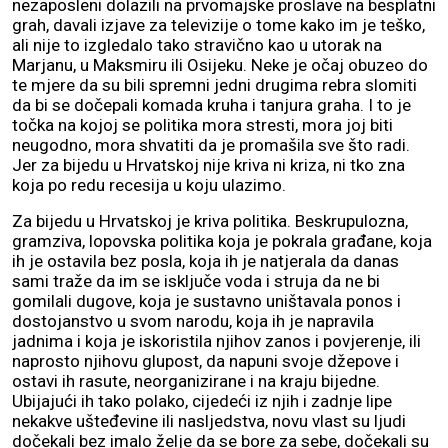
nezaposleni dolazili na prvomajske proslave na besplatni
grah, davali izjave za televizije o tome kako im je teško,
ali nije to izgledalo tako stravično kao u utorak na
Marjanu, u Maksmiru ili Osijeku. Neke je očaj obuzeo do
te mjere da su bili spremni jedni drugima rebra slomiti
da bi se dočepali komada kruha i tanjura graha. I to je
točka na kojoj se politika mora stresti, mora joj biti
neugodno, mora shvatiti da je promašila sve što radi.
Jer za bijedu u Hrvatskoj nije kriva ni kriza, ni tko zna
koja po redu recesija u koju ulazimo.
Za bijedu u Hrvatskoj je kriva politika. Beskrupulozna,
gramziva, lopovska politika koja je pokrala građane, koja
ih je ostavila bez posla, koja ih je natjerala da danas
sami traže da im se isključe voda i struja da ne bi
gomilali dugove, koja je sustavno uništavala ponos i
dostojanstvo u svom narodu, koja ih je napravila
jadnima i koja je iskoristila njihov zanos i povjerenje, ili
naprosto njihovu glupost, da napuni svoje džepove i
ostavi ih rasute, neorganizirane i na kraju bijedne.
Ubijajući ih tako polako, cijedeći iz njih i zadnje lipe
nekakve ušteđevine ili nasljedstva, novu vlast su ljudi
dočekali bez imalo želje da se bore za sebe, dočekali su