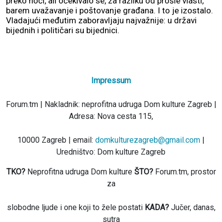
preko noći, ali očekivalo se, za razliku od prošle vlasti,
barem uvažavanje i poštovanje građana. I to je izostalo.
Vladajući međutim zaboravljaju najvažnije: u državi
bijednih i političari su bijednici.
Impressum
Forum.tm | Nakladnik: neprofitna udruga Dom kulture Zagreb |
Adresa: Nova cesta 115,
10000 Zagreb | email:
domkulturezagreb@gmail.com
|
Uredništvo: Dom kulture Zagreb
TKO?
Neprofitna udruga Dom kulture
ŠTO?
Forum.tm, prostor
za
slobodne ljude i one koji to žele postati
KADA?
Jučer, danas,
sutra