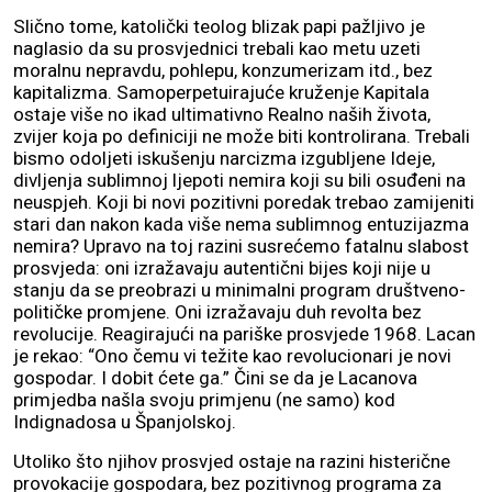
Slično tome, katolički teolog blizak papi pažljivo je
naglasio da su prosvjednici trebali kao metu uzeti
moralnu nepravdu, pohlepu, konzumerizam itd., bez
kapitalizma. Samoperpetuirajuće kruženje Kapitala
ostaje više no ikad ultimativno Realno naših života,
zvijer koja po definiciji ne može biti kontrolirana. Trebali
bismo odoljeti iskušenju narcizma izgubljene Ideje,
divljenja sublimnoj ljepoti nemira koji su bili osuđeni na
neuspjeh. Koji bi novi pozitivni poredak trebao zamijeniti
stari dan nakon kada više nema sublimnog entuzijazma
nemira? Upravo na toj razini susrećemo fatalnu slabost
prosvjeda: oni izražavaju autentični bijes koji nije u
stanju da se preobrazi u minimalni program društveno-
političke promjene. Oni izražavaju duh revolta bez
revolucije. Reagirajući na pariške prosvjede 1968. Lacan
je rekao: “Ono čemu vi težite kao revolucionari je novi
gospodar. I dobit ćete ga.” Čini se da je Lacanova
primjedba našla svoju primjenu (ne samo) kod
Indignadosa u Španjolskoj.
Utoliko što njihov prosvjed ostaje na razini histerične
provokacije gospodara, bez pozitivnog programa za