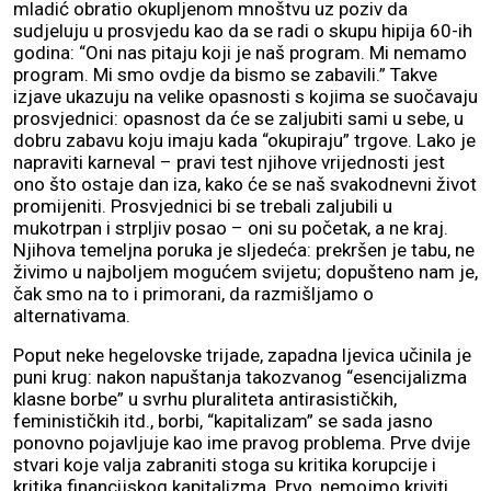
mladić obratio okupljenom mnoštvu uz poziv da
sudjeluju u prosvjedu kao da se radi o skupu hipija 60-ih
godina: “Oni nas pitaju koji je naš program. Mi nemamo
program. Mi smo ovdje da bismo se zabavili.” Takve
izjave ukazuju na velike opasnosti s kojima se suočavaju
prosvjednici: opasnost da će se zaljubiti sami u sebe, u
dobru zabavu koju imaju kada “okupiraju” trgove. Lako je
napraviti karneval – pravi test njihove vrijednosti jest
ono što ostaje dan iza, kako će se naš svakodnevni život
promijeniti. Prosvjednici bi se trebali zaljubili u
mukotrpan i strpljiv posao – oni su početak, a ne kraj.
Njihova temeljna poruka je sljedeća: prekršen je tabu, ne
živimo u najboljem mogućem svijetu; dopušteno nam je,
čak smo na to i primorani, da razmišljamo o
alternativama.
Poput neke hegelovske trijade, zapadna ljevica učinila je
puni krug: nakon napuštanja takozvanog “esencijalizma
klasne borbe” u svrhu pluraliteta antirasističkih,
feminističkih itd., borbi, “kapitalizam” se sada jasno
ponovno pojavljuje kao ime pravog problema. Prve dvije
stvari koje valja zabraniti stoga su kritika korupcije i
kritika financijskog kapitalizma. Prvo, nemojmo kriviti