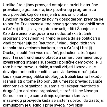
Utoliko što njihov prosvjed ostaje na razini histerične
provokacije gospodara, bez pozitivnog programa za
novi poredak koji će zamijeniti stari, on u praksi
funkcionira kao poziv za novim gospodarom, premda se
to poriče. Prvu naznaku tog novog gospodara dobili smo
u Grčkoj i Italiji, a vjerojatno će uslijediti i Španjolska.
Kao da ironično odgovara na nedostatak stručnih
programa prosvjednika, trend je sada da se političari u
vladi zamjenjuju za “neutralnu” vladu depolitiziranih
tehnokrata (većinom bankara, kao u Grčkoj i Italiji).
Osebujni političari više nisu “in”, jednolični stručnjaci
jesu. Taj se trend jasno okreće u smjeru permanentnog
izvanrednog stanja i suspenziji političke demokracije. U
tom bismo razvoju, dakle, trebali vidjeti i izazov: nije
dovoljno odbaciti depolitiziranu vladavinu stručnjaka
kao najsurovijeg oblika ideologije; trebali bismo također
razmišljati o tome što ponuditi umjesto prevladavajuće
ekonomske organizacije, zamisliti i eksperimentirati s
drugačijim oblicima organizacije, tražiti klice Novoga.
Komunizam nije samo ili nije uglavnom karneval
masovnog prosvjeda kada se sistem dovodi do zastoja;
komunizam je ujedno, i prije svega, novi oblik