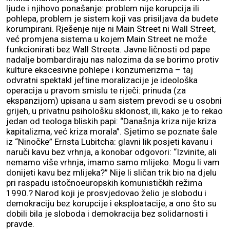
ljude i njihovo ponašanje: problem nije korupcija ili
pohlepa, problem je sistem koji vas prisiljava da budete
korumpirani. Rješenje nije ni Main Street ni Wall Street,
već promjena sistema u kojem Main Street ne može
funkcionirati bez Wall Streeta. Javne ličnosti od pape
nadalje bombardiraju nas nalozima da se borimo protiv
kulture ekscesivne pohlepe i konzumerizma – taj
odvratni spektakl jeftine moralizacije je ideološka
operacija u pravom smislu te riječi: prinuda (za
ekspanzijom) upisana u sam sistem prevodi se u osobni
grijeh, u privatnu psihološku sklonost, ili, kako je to rekao
jedan od teologa bliskih papi: “Današnja kriza nije kriza
kapitalizma, već kriza morala”. Sjetimo se poznate šale
iz “Ninočke” Ernsta Lubitcha: glavni lik posjeti kavanu i
naruči kavu bez vrhnja, a konobar odgovori: “Izvinite, ali
nemamo više vrhnja, imamo samo mlijeko. Mogu li vam
donijeti kavu bez mlijeka?” Nije li sličan trik bio na djelu
pri raspadu istočnoeuropskih komunističkih režima
1990.? Narod koji je prosvjedovao želio je slobodu i
demokraciju bez korupcije i eksploatacije, a ono što su
dobili bila je sloboda i demokracija bez solidarnosti i
pravde.