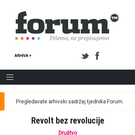
Skoči na glavni sadržaj
ARHIVA +
Pregledavate arhivski sadržaj tjednika Forum.
Revolt bez revolucije
Društvo