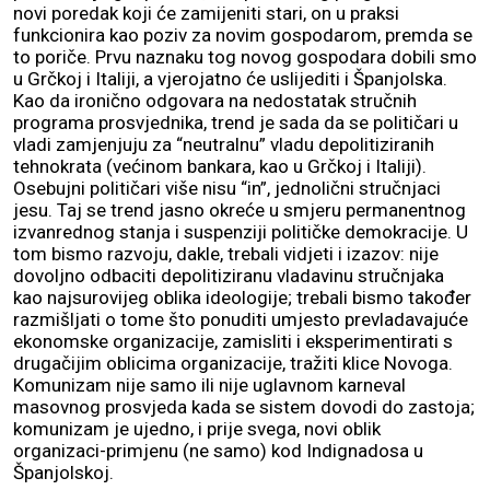
novi poredak koji će zamijeniti stari, on u praksi
funkcionira kao poziv za novim gospodarom, premda se
to poriče. Prvu naznaku tog novog gospodara dobili smo
u Grčkoj i Italiji, a vjerojatno će uslijediti i Španjolska.
Kao da ironično odgovara na nedostatak stručnih
programa prosvjednika, trend je sada da se političari u
vladi zamjenjuju za “neutralnu” vladu depolitiziranih
tehnokrata (većinom bankara, kao u Grčkoj i Italiji).
Osebujni političari više nisu “in”, jednolični stručnjaci
jesu. Taj se trend jasno okreće u smjeru permanentnog
izvanrednog stanja i suspenziji političke demokracije. U
tom bismo razvoju, dakle, trebali vidjeti i izazov: nije
dovoljno odbaciti depolitiziranu vladavinu stručnjaka
kao najsurovijeg oblika ideologije; trebali bismo također
razmišljati o tome što ponuditi umjesto prevladavajuće
ekonomske organizacije, zamisliti i eksperimentirati s
drugačijim oblicima organizacije, tražiti klice Novoga.
Komunizam nije samo ili nije uglavnom karneval
masovnog prosvjeda kada se sistem dovodi do zastoja;
komunizam je ujedno, i prije svega, novi oblik
organizaci-primjenu (ne samo) kod Indignadosa u
Španjolskoj.