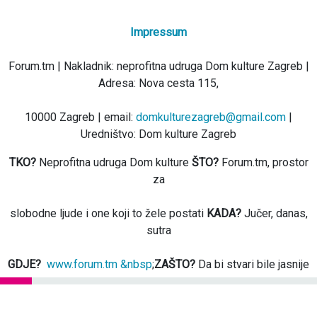
Impressum
Forum.tm | Nakladnik: neprofitna udruga Dom kulture Zagreb |
Adresa: Nova cesta 115,
10000 Zagreb | email:
domkulturezagreb@gmail.com
|
Uredništvo: Dom kulture Zagreb
TKO?
Neprofitna udruga Dom kulture
ŠTO?
Forum.tm, prostor
za
slobodne ljude i one koji to žele postati
KADA?
Jučer, danas,
sutra
GDJE?
www.forum.tm &nbsp
;
ZAŠTO?
Da bi stvari bile jasnije