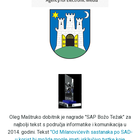
Oleg Maštruko dobitnik je nagrade "SAP Božo Težak" za
najbolji tekst s područja informatike i komunikacija u
2014. godini. Tekst
"Od Milanovićevih sastanaka po SAD-
u korist bi možda mogle imati isključivo tvrtke koje