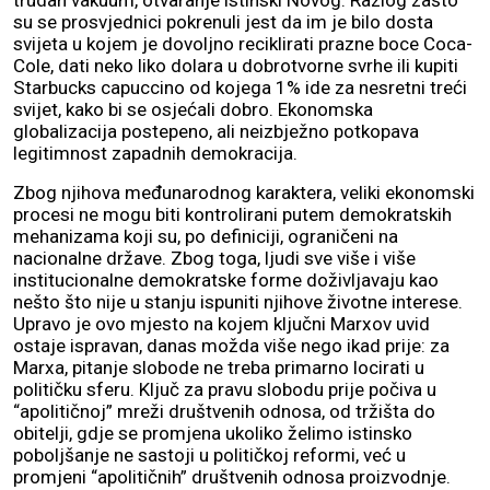
trudan vakuum, otvaranje istinski Novog. Razlog zašto
su se prosvjednici pokrenuli jest da im je bilo dosta
svijeta u kojem je dovoljno reciklirati prazne boce Coca-
Cole, dati neko liko dolara u dobrotvorne svrhe ili kupiti
Starbucks capuccino od kojega 1% ide za nesretni treći
svijet, kako bi se osjećali dobro. Ekonomska
globalizacija postepeno, ali neizbježno potkopava
legitimnost zapadnih demokracija.
Zbog njihova međunarodnog karaktera, veliki ekonomski
procesi ne mogu biti kontrolirani putem demokratskih
mehanizama koji su, po definiciji, ograničeni na
nacionalne države. Zbog toga, ljudi sve više i više
institucionalne demokratske forme doživljavaju kao
nešto što nije u stanju ispuniti njihove životne interese.
Upravo je ovo mjesto na kojem ključni Marxov uvid
ostaje ispravan, danas možda više nego ikad prije: za
Marxa, pitanje slobode ne treba primarno locirati u
političku sferu. Ključ za pravu slobodu prije počiva u
“apolitičnoj” mreži društvenih odnosa, od tržišta do
obitelji, gdje se promjena ukoliko želimo istinsko
poboljšanje ne sastoji u političkoj reformi, već u
promjeni “apolitičnih” društvenih odnosa proizvodnje.