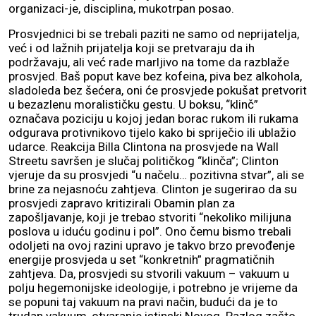
organizaci-je, disciplina, mukotrpan posao.
Prosvjednici bi se trebali paziti ne samo od neprijatelja,
već i od lažnih prijatelja koji se pretvaraju da ih
podržavaju, ali već rade marljivo na tome da razblaže
prosvjed. Baš poput kave bez kofeina, piva bez alkohola,
sladoleda bez šećera, oni će prosvjede pokušat pretvorit
u bezazlenu moralističku gestu. U boksu, “klinč”
označava poziciju u kojoj jedan borac rukom ili rukama
odgurava protivnikovo tijelo kako bi spriječio ili ublažio
udarce. Reakcija Billa Clintona na prosvjede na Wall
Streetu savršen je slučaj političkog “klinča”; Clinton
vjeruje da su prosvjedi “u načelu… pozitivna stvar”, ali se
brine za nejasnoću zahtjeva. Clinton je sugerirao da su
prosvjedi zapravo kritizirali Obamin plan za
zapošljavanje, koji je trebao stvoriti “nekoliko milijuna
poslova u iduću godinu i pol”. Ono čemu bismo trebali
odoljeti na ovoj razini upravo je takvo brzo prevođenje
energije prosvjeda u set “konkretnih” pragmatičnih
zahtjeva. Da, prosvjedi su stvorili vakuum – vakuum u
polju hegemonijske ideologije, i potrebno je vrijeme da
se popuni taj vakuum na pravi način, budući da je to