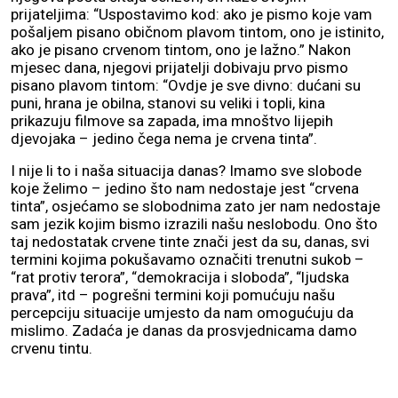
prijateljima: “Uspostavimo kod: ako je pismo koje vam
pošaljem pisano običnom plavom tintom, ono je istinito,
ako je pisano crvenom tintom, ono je lažno.” Nakon
mjesec dana, njegovi prijatelji dobivaju prvo pismo
pisano plavom tintom: “Ovdje je sve divno: dućani su
puni, hrana je obilna, stanovi su veliki i topli, kina
prikazuju filmove sa zapada, ima mnoštvo lijepih
djevojaka – jedino čega nema je crvena tinta”.
I nije li to i naša situacija danas? Imamo sve slobode
koje želimo – jedino što nam nedostaje jest “crvena
tinta”, osjećamo se slobodnima zato jer nam nedostaje
sam jezik kojim bismo izrazili našu neslobodu. Ono što
taj nedostatak crvene tinte znači jest da su, danas, svi
termini kojima pokušavamo označiti trenutni sukob –
“rat protiv terora”, “demokracija i sloboda”, “ljudska
prava”, itd – pogrešni termini koji pomućuju našu
percepciju situacije umjesto da nam omogućuju da
mislimo. Zadaća je danas da prosvjednicama damo
crvenu tintu.