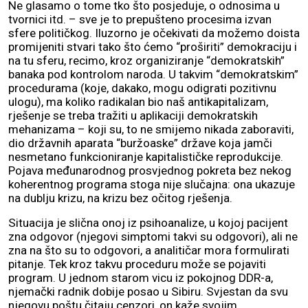
Ne glasamo o tome tko što posjeduje, o odnosima u
tvornici itd. – sve je to prepušteno procesima izvan
sfere političkog. Iluzorno je očekivati da možemo doista
promijeniti stvari tako što ćemo “proširiti” demokraciju i
na tu sferu, recimo, kroz organiziranje “demokratskih”
banaka pod kontrolom naroda. U takvim “demokratskim”
procedurama (koje, dakako, mogu odigrati pozitivnu
ulogu), ma koliko radikalan bio naš antikapitalizam,
rješenje se treba tražiti u aplikaciji demokratskih
mehanizama – koji su, to ne smijemo nikada zaboraviti,
dio državnih aparata “buržoaske” države koja jamči
nesmetano funkcioniranje kapitalističke reprodukcije.
Pojava međunarodnog prosvjednog pokreta bez nekog
koherentnog programa stoga nije slučajna: ona ukazuje
na dublju krizu, na krizu bez očitog rješenja.
Situacija je slična onoj iz psihoanalize, u kojoj pacijent
zna odgovor (njegovi simptomi takvi su odgovori), ali ne
zna na što su to odgovori, a analitičar mora formulirati
pitanje. Tek kroz takvu proceduru može se pojaviti
program. U jednom starom vicu iz pokojnog DDR-a,
njemački radnik dobije posao u Sibiru. Svjestan da svu
njegovu poštu čitaju cenzori, on kaže svojim