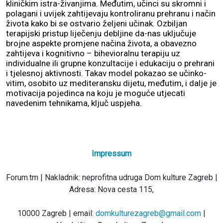
kliničkim istra-živanjima. Međutim, učinci su skromni i
polagani i uvijek zahtijevaju kontroliranu prehranu i način
života kako bi se ostvario željeni učinak. Ozbiljan
terapijski pristup liječenju debljine da-nas uključuje
brojne aspekte promjene načina života, a obavezno
zahtijeva i kognitivno – bihevioralnu terapiju uz
individualne ili grupne konzultacije i edukaciju o prehrani
i tjelesnoj aktivnosti. Takav model pokazao se učinko-
vitim, osobito uz mediteransku dijetu, međutim, i dalje je
motivacija pojedinca na koju je moguće utjecati
navedenim tehnikama, ključ uspjeha.
Impressum
Forum.tm | Nakladnik: neprofitna udruga Dom kulture Zagreb |
Adresa: Nova cesta 115,
10000 Zagreb | email:
domkulturezagreb@gmail.com
|