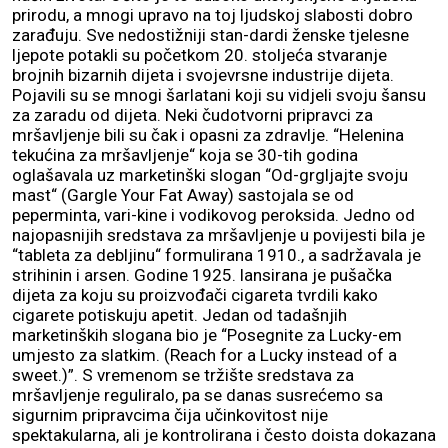
prirodu, a mnogi upravo na toj ljudskoj slabosti dobro
zarađuju. Sve nedostižniji stan-dardi ženske tjelesne
ljepote potakli su početkom 20. stoljeća stvaranje
brojnih bizarnih dijeta i svojevrsne industrije dijeta.
Pojavili su se mnogi šarlatani koji su vidjeli svoju šansu
za zaradu od dijeta. Neki čudotvorni pripravci za
mršavljenje bili su čak i opasni za zdravlje. “Helenina
tekućina za mršavljenje“ koja se 30-tih godina
oglašavala uz marketinški slogan “Od-grgljajte svoju
mast“ (Gargle Your Fat Away) sastojala se od
peperminta, vari-kine i vodikovog peroksida. Jedno od
najopasnijih sredstava za mršavljenje u povijesti bila je
“tableta za debljinu“ formulirana 1910., a sadržavala je
strihinin i arsen. Godine 1925. lansirana je pušačka
dijeta za koju su proizvođači cigareta tvrdili kako
cigarete potiskuju apetit. Jedan od tadašnjih
marketinških slogana bio je “Posegnite za Lucky-em
umjesto za slatkim. (Reach for a Lucky instead of a
sweet.)”. S vremenom se tržište sredstava za
mršavljenje reguliralo, pa se danas susrećemo sa
sigurnim pripravcima čija učinkovitost nije
spektakularna, ali je kontrolirana i često doista dokazana