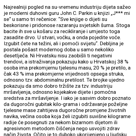
Najrealniji pogled na su-vremenu industriju dijeta sažeo
je moderni duhovni guru John C. Parkin u knjizi „J*** mi
se“ u samo tri rečenice: “Sve knjige o dijeti su
beskorisne i pridonose razaranju svjetskih šuma. Stoga
bacite ih sve u košaru za recikliranje i umjesto toga
zasadite drvo. U stvari, voćku, a onda pojedite voće.
Izgubit ćete na težini, ali i pomoći svijetu“. Debljina je
postala pošast modernog doba u samo nekoliko
desetljeća. Ni Hrvatsku nisu zaobišli ti negativni
trendovi, a istraživanja pokazuju kako u Hrvatskoj 38 %
osoba ima prekomjernu tjelesnu masu, 20 % je pretilo, a
čak 43 % ima prekomjerne vrijednosti opsega struka,
odnosno tzv. abdominalnu pretilost. Te brojke ujedno
pokazuju da smo dobro tržište za tzv. industriju
mršavljenja, odnosno kojekakve dijete i pomoćna
sredstva za mršavljenje. I iako je sasvim dobro poznato
da dugoročni gubitak kilo-grama i održavanje poželjne
tjelesne mase zahtijeva dugoročne promjene životnih
navika, većina osoba koja želi izgubiti suvišne kilograme
radije će posegnuti za nekom bizarnom dijetom ili
agresivnom metodom čišćenja nego usvojiti zdrav
način života. Očito je to duboko ukorijenjeno u ljudsku