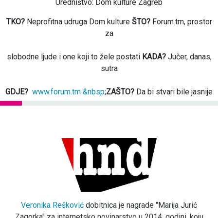
Uredništvo: Dom kulture Zagreb
TKO?
Neprofitna udruga Dom kulture
ŠTO?
Forum.tm, prostor
za
slobodne ljude i one koji to žele postati
KADA?
Jučer, danas,
sutra
GDJE?
www.forum.tm &nbsp
;
ZAŠTO?
Da bi stvari bile jasnije
Veronika Rešković
dobitnica je nagrade "Marija Jurić
Zagorka" za internetsko novinarstvo u 2014. godini, koju