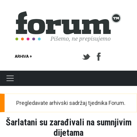
Skoči na glavni sadržaj
ARHIVA +
Pregledavate arhivski sadržaj tjednika Forum.
Šarlatani su zarađivali na sumnjivim
dijetama