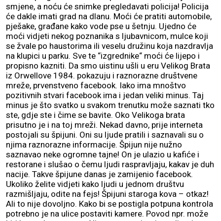
smjene, a noću će snimke pregledavati policija! Policija
će dakle imati grad na dlanu. Moći će pratiti automobile,
pješake, građane kako vode pse u šetnju. Ujedno će
moći vidjeti nekog poznanika s ljubavnicom, mulce koji
se žvale po haustorima ili veselu družinu koja nazdravlja
na klupici u parku. Sve te “izgrednike“ moći će lijepo i
propisno kazniti. Da smo uistinu ušli u eru Velikog Brata
iz Orwellove 1984. pokazuju i raznorazne društvene
mreže, prvenstveno facebook. Iako ima mnoštvo
pozitivnih stvari facebook ima i jedan veliki minus. Taj
minus je što svatko u svakom trenutku može saznati tko
ste, gdje ste i čime se bavite. Oko Velikoga brata
prisutno je i na toj mreži. Nekad davno, prije interneta
postojali su špijuni. Oni su ljude pratili i saznavali su o
njima raznorazne informacije. Špijun nije nužno
saznavao neke ogromne tajne! On je ulazio u kafiće i
restorane i slušao o čemu ljudi raspravljaju, kakav je duh
nacije. Takve špijune danas je zamijenio facebook.
Ukoliko želite vidjeti kako ljudi u jednom društvu
razmišljaju, odite na fejs! Špijuni staroga kova – otkaz!
Ali to nije dovoljno. Kako bi se postigla potpuna kontrola
potrebno je na ulice postaviti kamere. Povod npr. može