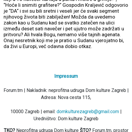
“Hoće li snimiti grafitere?“ Gospodin Kraljević odgovorio
je “DA“ i svi su bili sretni i veseli jer će svaki segment
njihovog života biti zabilježen! Možda da uvedemo
zakon kao u Sudanu kad se svatko zatečen na ulici
između deset sati navečer i pet ujutro može zadržati u
pritvoru? Ali hvala Bogu, nemamo više tajnih agenata.
Onaj nesretnik koji me je pratio u Sudanu vjerojatno bi,
da živi u Europi, već odavna dobio otkaz.
Impressum
Forum.tm | Nakladnik: neprofitna udruga Dom kulture Zagreb |
Adresa: Nova cesta 115,
10000 Zagreb | email:
domkulturezagreb@gmail.com
|
Uredništvo: Dom kulture Zagreb
TKO?
Neprofitna udruga Dom kulture
ŠTO?
Forum.tm, prostor