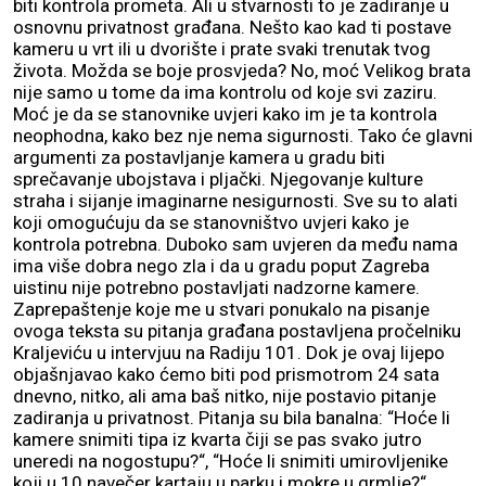
biti kontrola prometa. Ali u stvarnosti to je zadiranje u
osnovnu privatnost građana. Nešto kao kad ti postave
kameru u vrt ili u dvorište i prate svaki trenutak tvog
života. Možda se boje prosvjeda? No, moć Velikog brata
nije samo u tome da ima kontrolu od koje svi zaziru.
Moć je da se stanovnike uvjeri kako im je ta kontrola
neophodna, kako bez nje nema sigurnosti. Tako će glavni
argumenti za postavljanje kamera u gradu biti
sprečavanje ubojstava i pljački. Njegovanje kulture
straha i sijanje imaginarne nesigurnosti. Sve su to alati
koji omogućuju da se stanovništvo uvjeri kako je
kontrola potrebna. Duboko sam uvjeren da među nama
ima više dobra nego zla i da u gradu poput Zagreba
uistinu nije potrebno postavljati nadzorne kamere.
Zaprepaštenje koje me u stvari ponukalo na pisanje
ovoga teksta su pitanja građana postavljena pročelniku
Kraljeviću u intervjuu na Radiju 101. Dok je ovaj lijepo
objašnjavao kako ćemo biti pod prismotrom 24 sata
dnevno, nitko, ali ama baš nitko, nije postavio pitanje
zadiranja u privatnost. Pitanja su bila banalna: “Hoće li
kamere snimiti tipa iz kvarta čiji se pas svako jutro
uneredi na nogostupu?“, “Hoće li snimiti umirovljenike
koji u 10 navečer kartaju u parku i mokre u grmlje?“,