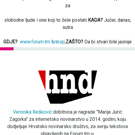
za
slobodne ljude i one koji to žele postati
KADA?
Jučer, danas,
sutra
GDJE?
www.forum.tm &nbsp
;
ZAŠTO?
Da bi stvari bile jasnije
Veronika Rešković
dobitnica je nagrade "Marija Jurić
Zagorka" za internetsko novinarstvo u 2014. godini, koju
dodjeljuje Hrvatsko novinarsko društvo, za seriju tekstova
objavljenih na Forum.tm-u.