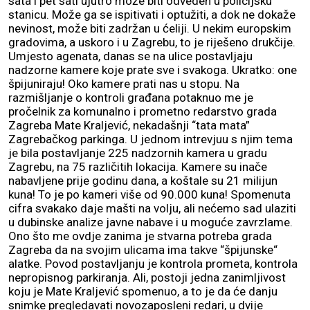
sata i pet sati ujutro može biti odveden u policijsku
stanicu. Može ga se ispitivati i optužiti, a dok ne dokaže
nevinost, može biti zadržan u ćeliji. U nekim europskim
gradovima, a uskoro i u Zagrebu, to je riješeno drukčije.
Umjesto agenata, danas se na ulice postavljaju
nadzorne kamere koje prate sve i svakoga. Ukratko: one
špijuniraju! Oko kamere prati nas u stopu. Na
razmišljanje o kontroli građana potaknuo me je
pročelnik za komunalno i prometno redarstvo grada
Zagreba Mate Kraljević, nekadašnji “tata mata”
Zagrebačkog parkinga. U jednom intrevjuu s njim tema
je bila postavljanje 225 nadzornih kamera u gradu
Zagrebu, na 75 različitih lokacija. Kamere su inače
nabavljene prije godinu dana, a koštale su 21 milijun
kuna! To je po kameri više od 90.000 kuna! Spomenuta
cifra svakako daje mašti na volju, ali nećemo sad ulaziti
u dubinske analize javne nabave i u moguće zavrzlame.
Ono što me ovdje zanima je stvarna potreba grada
Zagreba da na svojim ulicama ima takve “špijunske“
alatke. Povod postavljanju je kontrola prometa, kontrola
nepropisnog parkiranja. Ali, postoji jedna zanimljivost
koju je Mate Kraljević spomenuo, a to je da će danju
snimke pregledavati novozaposleni redari, u dvije