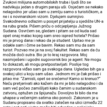
Zvukovi milijuna automobilskih truba i ljudi što se
nadvikuju jedan s drugim paraju uši. Osjećam se nekako
nelagodno jer ušao sam u zemlju samo s turističkom, a
ne i s novinarskom vizom. Djelujem sumnjivo.
Svakodnevno odlazim u posjet prijatelju u sjedište UN-a
na rubu grada. Pišem priču o odcjepljenju Južnog
Sudana. Osvrćem se, gledam i pitam se od kuda sad
opet onaj malac kojeg sam sreo ispred hotela? Prišao
mi je prvog dana i rekao da je student. Upitao me je
odakle sam i čime se bavim. Rekao sam mu da sam
turist. Pozvao me je na svoj fakultet. Rekao sam da ću
možda doći sutra. Bio je to kraj razgovora. Moj
nasmiješeni i ugodni sugovornik bio je agent. Ne mogu
to dokazati, ali mogu pretpostavljati. Poslije tog
razgovora viđao sam ga svakoga dana. Ugledao bih ga u
svakoj ulici u koju sam ušao. Jednom mi je čak prišao i
pitao me: “Zamisli, opet se srećemo! Kamo si krenuo?“
Neću pretjerivati ako kažem da mi je bilo nelagodno i da
sam već počeo zamišljati kako čamim u sudanskom
zatvoru, optužen za špijunažu. Dovoljno bi bilo da me
uhapse u večernjim satima oko ponoći. Zakonom je u
Sudanu propisano da svatko zatečen na ulici između 22