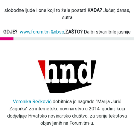
slobodne ljude i one koji to žele postati
KADA?
Jučer, danas,
sutra
GDJE?
www.forum.tm &nbsp
;
ZAŠTO?
Da bi stvari bile jasnije
Veronika Rešković
dobitnica je nagrade "Marija Jurić
Zagorka" za internetsko novinarstvo u 2014. godini, koju
dodjeljuje Hrvatsko novinarsko društvo, za seriju tekstova
objavljenih na Forum.tm-u.