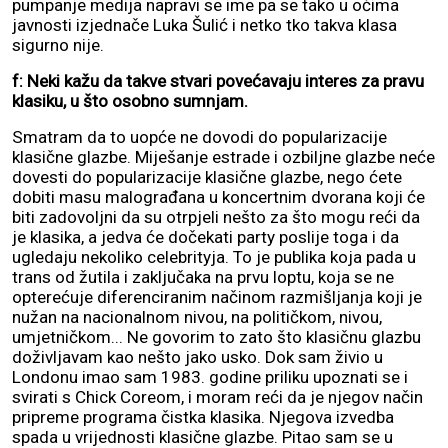
pumpanje medija napravi se ime pa se tako u očima
javnosti izjednače Luka Šulić i netko tko takva klasa
sigurno nije.
f: Neki kažu da takve stvari povećavaju interes za pravu
klasiku, u što osobno sumnjam.
Smatram da to uopće ne dovodi do popularizacije
klasične glazbe. Miješanje estrade i ozbiljne glazbe neće
dovesti do popularizacije klasične glazbe, nego ćete
dobiti masu malograđana u koncertnim dvorana koji će
biti zadovoljni da su otrpjeli nešto za što mogu reći da
je klasika, a jedva će dočekati party poslije toga i da
ugledaju nekoliko celebrityja. To je publika koja pada u
trans od žutila i zaključaka na prvu loptu, koja se ne
opterećuje diferenciranim načinom razmišljanja koji je
nužan na nacionalnom nivou, na političkom, nivou,
umjetničkom... Ne govorim to zato što klasičnu glazbu
doživljavam kao nešto jako usko. Dok sam živio u
Londonu imao sam 1983. godine priliku upoznati se i
svirati s Chick Coreom, i moram reći da je njegov način
pripreme programa čistka klasika. Njegova izvedba
spada u vrijednosti klasične glazbe. Pitao sam se u