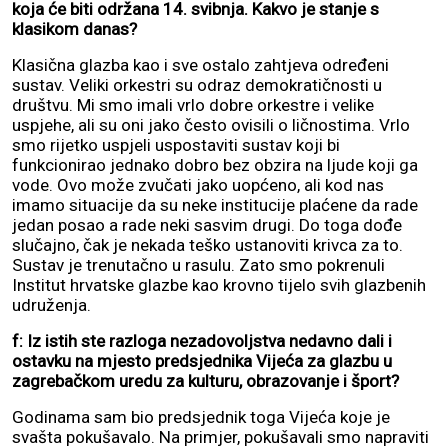
koja će biti održana 14. svibnja. Kakvo je stanje s
klasikom danas?
Klasična glazba kao i sve ostalo zahtjeva određeni
sustav. Veliki orkestri su odraz demokratičnosti u
društvu. Mi smo imali vrlo dobre orkestre i velike
uspjehe, ali su oni jako često ovisili o ličnostima. Vrlo
smo rijetko uspjeli uspostaviti sustav koji bi
funkcionirao jednako dobro bez obzira na ljude koji ga
vode. Ovo može zvučati jako uopćeno, ali kod nas
imamo situacije da su neke institucije plaćene da rade
jedan posao a rade neki sasvim drugi. Do toga dođe
slučajno, čak je nekada teško ustanoviti krivca za to.
Sustav je trenutačno u rasulu. Zato smo pokrenuli
Institut hrvatske glazbe kao krovno tijelo svih glazbenih
udruženja.
f: Iz istih ste razloga nezadovoljstva nedavno dali i
ostavku na mjesto predsjednika Vijeća za glazbu u
zagrebačkom uredu za kulturu, obrazovanje i šport?
Godinama sam bio predsjednik toga Vijeća koje je
svašta pokušavalo. Na primjer, pokušavali smo napraviti