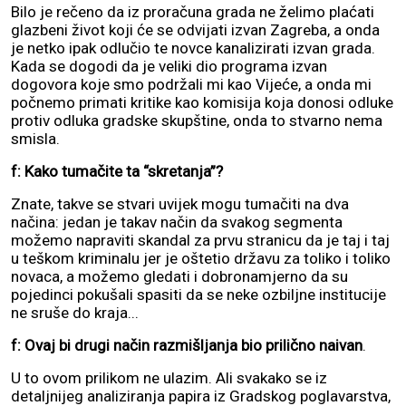
Bilo je rečeno da iz proračuna grada ne želimo plaćati
glazbeni život koji će se odvijati izvan Zagreba, a onda
je netko ipak odlučio te novce kanalizirati izvan grada.
Kada se dogodi da je veliki dio programa izvan
dogovora koje smo podržali mi kao Vijeće, a onda mi
počnemo primati kritike kao komisija koja donosi odluke
protiv odluka gradske skupštine, onda to stvarno nema
smisla.
f: Kako tumačite ta “skretanja”?
Znate, takve se stvari uvijek mogu tumačiti na dva
načina: jedan je takav način da svakog segmenta
možemo napraviti skandal za prvu stranicu da je taj i taj
u teškom kriminalu jer je oštetio državu za toliko i toliko
novaca, a možemo gledati i dobronamjerno da su
pojedinci pokušali spasiti da se neke ozbiljne institucije
ne sruše do kraja...
f: Ovaj bi drugi način razmišljanja bio prilično naivan
.
U to ovom prilikom ne ulazim. Ali svakako se iz
detaljnijeg analiziranja papira iz Gradskog poglavarstva,