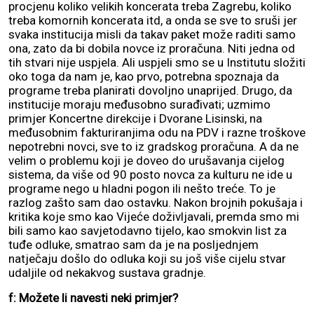
procjenu koliko velikih koncerata treba Zagrebu, koliko
treba komornih koncerata itd, a onda se sve to sruši jer
svaka institucija misli da takav paket može raditi samo
ona, zato da bi dobila novce iz proračuna. Niti jedna od
tih stvari nije uspjela. Ali uspjeli smo se u Institutu složiti
oko toga da nam je, kao prvo, potrebna spoznaja da
programe treba planirati dovoljno unaprijed. Drugo, da
institucije moraju međusobno surađivati; uzmimo
primjer Koncertne direkcije i Dvorane Lisinski, na
međusobnim fakturiranjima odu na PDV i razne troškove
nepotrebni novci, sve to iz gradskog proračuna. A da ne
velim o problemu koji je doveo do urušavanja cijelog
sistema, da više od 90 posto novca za kulturu ne ide u
programe nego u hladni pogon ili nešto treće. To je
razlog zašto sam dao ostavku. Nakon brojnih pokušaja i
kritika koje smo kao Vijeće doživljavali, premda smo mi
bili samo kao savjetodavno tijelo, kao smokvin list za
tuđe odluke, smatrao sam da je na posljednjem
natječaju došlo do odluka koji su još više cijelu stvar
udaljile od nekakvog sustava gradnje.
f: Možete li navesti neki primjer?