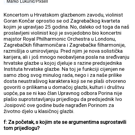
Marko Lukunić/Pixsell
Koncertom u Hrvatskom glazbenom zavodu, violinist
Goran Končar oprostio se od Zagrebačkog kvarteta
kojim je upravljao 25 godina. No, daleko od toga da naš
proslavljeni violinist koji je svojedobno bio koncertni
majstor Royal Philharmonic Orchestra u Londonu,
Zagrebačkih filharmoničara i Zagrebačke filharmonije,
razmišlja o umirovljenju. Pred njim je nova solistička
karijera, ali i još mnogo neobavljena posla na sređivanju
hrvatske glazbe u kojoj djeluje s razine predsjednika
Instituta hrvatske glazbe. Na toj je funkciji cijenjen ne
samo zbog svog minulog rada, nego i za naše prilike
dosta neustrašivog karaktera koji se ne plaši otvoreno
govoriti o prilikama u domaćoj glazbi, kulturi i društvu
uopće, pa se ni kao član Upravnog odbora Porina nije
plašio suprotstavljanju prijedlogu da predsjednik Ivo
Josipović ove godine bude nagrađen Porinom za
životno djelo u klasičnoj glazbi.
f: Za početak, s kojim ste se argumentima suprostavili
tom prijedlogu?