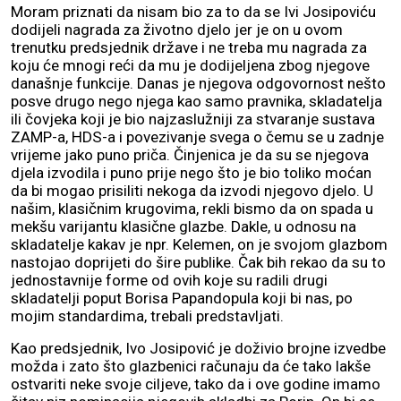
Moram priznati da nisam bio za to da se Ivi Josipoviću
dodijeli nagrada za životno djelo jer je on u ovom
trenutku predsjednik države i ne treba mu nagrada za
koju će mnogi reći da mu je dodijeljena zbog njegove
današnje funkcije. Danas je njegova odgovornost nešto
posve drugo nego njega kao samo pravnika, skladatelja
ili čovjeka koji je bio najzaslužniji za stvaranje sustava
ZAMP-a, HDS-a i povezivanje svega o čemu se u zadnje
vrijeme jako puno priča. Činjenica je da su se njegova
djela izvodila i puno prije nego što je bio toliko moćan
da bi mogao prisiliti nekoga da izvodi njegovo djelo. U
našim, klasičnim krugovima, rekli bismo da on spada u
mekšu varijantu klasične glazbe. Dakle, u odnosu na
skladatelje kakav je npr. Kelemen, on je svojom glazbom
nastojao doprijeti do šire publike. Čak bih rekao da su to
jednostavnije forme od ovih koje su radili drugi
skladatelji poput Borisa Papandopula koji bi nas, po
mojim standardima, trebali predstavljati.
Kao predsjednik, Ivo Josipović je doživio brojne izvedbe
možda i zato što glazbenici računaju da će tako lakše
ostvariti neke svoje ciljeve, tako da i ove godine imamo