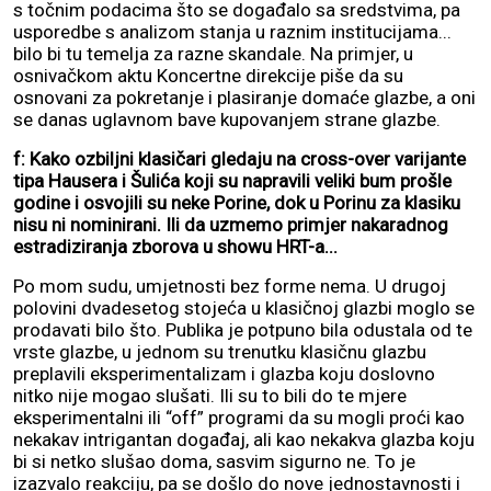
s točnim podacima što se događalo sa sredstvima, pa
usporedbe s analizom stanja u raznim institucijama...
bilo bi tu temelja za razne skandale. Na primjer, u
osnivačkom aktu Koncertne direkcije piše da su
osnovani za pokretanje i plasiranje domaće glazbe, a oni
se danas uglavnom bave kupovanjem strane glazbe.
f: Kako ozbiljni klasičari gledaju na cross-over varijante
tipa Hausera i Šulića koji su napravili veliki bum prošle
godine i osvojili su neke Porine, dok u Porinu za klasiku
nisu ni nominirani. Ili da uzmemo primjer nakaradnog
estradiziranja zborova u showu HRT-a...
Po mom sudu, umjetnosti bez forme nema. U drugoj
polovini dvadesetog stojeća u klasičnoj glazbi moglo se
prodavati bilo što. Publika je potpuno bila odustala od te
vrste glazbe, u jednom su trenutku klasičnu glazbu
preplavili eksperimentalizam i glazba koju doslovno
nitko nije mogao slušati. Ili su to bili do te mjere
eksperimentalni ili “off” programi da su mogli proći kao
nekakav intrigantan događaj, ali kao nekakva glazba koju
bi si netko slušao doma, sasvim sigurno ne. To je
izazvalo reakciju, pa se došlo do nove jednostavnosti i