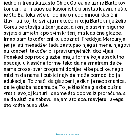
jednom trenutku zašto Chick Corea ne uzme Bartokov
koncert jer njegov perkusionistički pristup klaviru nešto
je što Bartoku više pridonijelo nego mnogi klasični
klaviristi koji to sviraju mekoćom koju Bartok nije želio.
Coreu se stavlja u žanr jazza, ali on je sasvim sigurno
svjetski umjetnik po svim kriterijima klasične glazbe.
Imao sam također priliku upoznati Freddyja Mercuryja
jer je isti menadžer tada zastupao njega i mene, njegovi
su koncerti također bili pravi umjetnički doživljaji.
Ponekad pop rock glazbe imaju forme koje apsolutno
spadaju u klasične forme, tako da ne smatram da će
nama cross-over programi donijeti više publike, nego
mislim da nama i publici najviše može pomoći bolja
edukacija. To znači da glazbeni jezik nije nepoznanica,
da je glazba nadahnuće. To je klasična glazba dužna
vratiti svojoj kulturi i onome što dobiva iz proračuna, a
ne da služi za zabavu, najam stolaca, rasvjetu i svega
što košta puno više.