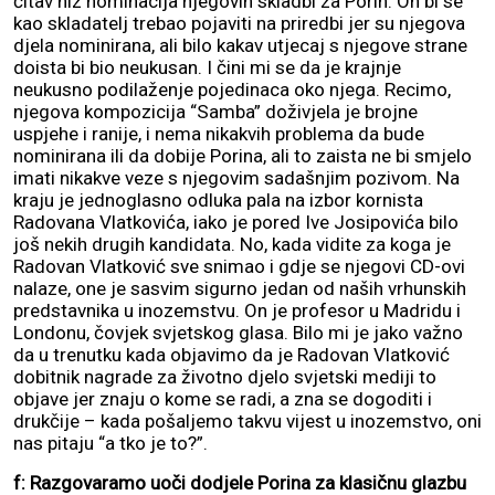
čitav niz nominacija njegovih skladbi za Porin. On bi se
kao skladatelj trebao pojaviti na priredbi jer su njegova
djela nominirana, ali bilo kakav utjecaj s njegove strane
doista bi bio neukusan. I čini mi se da je krajnje
neukusno podilaženje pojedinaca oko njega. Recimo,
njegova kompozicija “Samba” doživjela je brojne
uspjehe i ranije, i nema nikakvih problema da bude
nominirana ili da dobije Porina, ali to zaista ne bi smjelo
imati nikakve veze s njegovim sadašnjim pozivom. Na
kraju je jednoglasno odluka pala na izbor kornista
Radovana Vlatkovića, iako je pored Ive Josipovića bilo
još nekih drugih kandidata. No, kada vidite za koga je
Radovan Vlatković sve snimao i gdje se njegovi CD-ovi
nalaze, one je sasvim sigurno jedan od naših vrhunskih
predstavnika u inozemstvu. On je profesor u Madridu i
Londonu, čovjek svjetskog glasa. Bilo mi je jako važno
da u trenutku kada objavimo da je Radovan Vlatković
dobitnik nagrade za životno djelo svjetski mediji to
objave jer znaju o kome se radi, a zna se dogoditi i
drukčije – kada pošaljemo takvu vijest u inozemstvo, oni
nas pitaju “a tko je to?”.
f: Razgovaramo uoči dodjele Porina za klasičnu glazbu