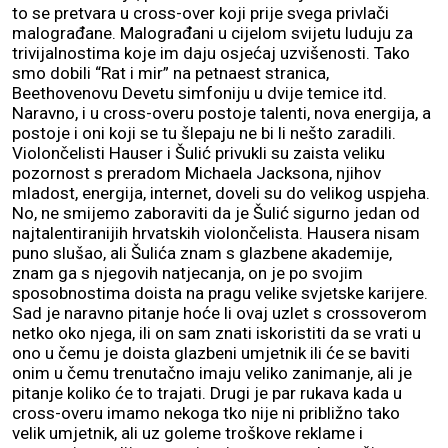
to se pretvara u cross-over koji prije svega privlači
malograđane. Malograđani u cijelom svijetu luduju za
trivijalnostima koje im daju osjećaj uzvišenosti. Tako
smo dobili “Rat i mir” na petnaest stranica,
Beethovenovu Devetu simfoniju u dvije temice itd.
Naravno, i u cross-overu postoje talenti, nova energija, a
postoje i oni koji se tu šlepaju ne bi li nešto zaradili.
Violončelisti Hauser i Šulić privukli su zaista veliku
pozornost s preradom Michaela Jacksona, njihov
mladost, energija, internet, doveli su do velikog uspjeha.
No, ne smijemo zaboraviti da je Šulić sigurno jedan od
najtalentiranijih hrvatskih violončelista. Hausera nisam
puno slušao, ali Šulića znam s glazbene akademije,
znam ga s njegovih natjecanja, on je po svojim
sposobnostima doista na pragu velike svjetske karijere.
Sad je naravno pitanje hoće li ovaj uzlet s crossoverom
netko oko njega, ili on sam znati iskoristiti da se vrati u
ono u čemu je doista glazbeni umjetnik ili će se baviti
onim u čemu trenutačno imaju veliko zanimanje, ali je
pitanje koliko će to trajati. Drugi je par rukava kada u
cross-overu imamo nekoga tko nije ni približno tako
velik umjetnik, ali uz goleme troškove reklame i