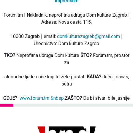
Impressum
Forum.tm | Nakladnik: neprofitna udruga Dom kulture Zagreb |
Adresa: Nova cesta 115,
10000 Zagreb | email:
domkulturezagreb@gmail.com
|
Uredništvo: Dom kulture Zagreb
TKO?
Neprofitna udruga Dom kulture
ŠTO?
Forum.tm, prostor
za
slobodne ljude i one koji to žele postati
KADA?
Jučer, danas,
sutra
GDJE?
www.forum.tm &nbsp
;
ZAŠTO?
Da bi stvari bile jasnije