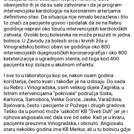
obavijestio ih je da su sale zatvorene i da je program
intervencijske kardiologije na koronarnim arterijama
definitivno stao. Da situacija nije nimalo bezazlena i što
to znači za pacijente govori i podatak da se na Rebru
godišnje napravi oko tisuću intervencijskih kardioloških
zahvata. Ovoliki broj bolesnika ne može preuzeti ni jedna
bolnica. U Zavodu za bolesti srca i krvnih žila u
Vinogradskoj bolnici obavi se godišnje oko 800
intervencijskih dijagnostičkih koronarografija i oko 800
kateterizacija s ugradnjom stenta, od toga kod 400
pacijenta koji dolaze u akutnom infarktu.
I sve to u laboratoriju koji se, nakon osam godina
korištenja, često kvari i također je na izdisaju. Do sada
su Rebro i Vinogradska, osim velikog dijela Zagreba, u
hitnim intervencijama “pokrivale” područja Siska,
Karlovca, Samobora, Velike Gorice, Jaske, Varaždina,
Bjelovara, često i pacijente iz Požege i drugih gradova.
Teško da u pomoć može ‘uskočiti’ KB “Sveti Duh” jer je i
njihova angiosala već dala sve od sebe. Kad je u kvaru,
pacijente preuzima Vinogradska, i obrnuto. Angiosalu
staru nekoliko godina ima KB Merkur, ali u tu bolnicu gdje