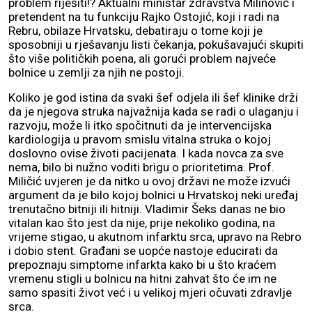
problem riješiti!? Aktualni ministar zdravstva Milinović i
pretendent na tu funkciju Rajko Ostojić, koji i radi na
Rebru, obilaze Hrvatsku, debatiraju o tome koji je
sposobniji u rješavanju listi čekanja, pokušavajući skupiti
što više političkih poena, ali gorući problem najveće
bolnice u zemlji za njih ne postoji.
Koliko je god istina da svaki šef odjela ili šef klinike drži
da je njegova struka najvažnija kada se radi o ulaganju i
razvoju, može li itko spočitnuti da je intervencijska
kardiologija u pravom smislu vitalna struka o kojoj
doslovno ovise životi pacijenata. I kada novca za sve
nema, bilo bi nužno voditi brigu o prioritetima. Prof.
Miličić uvjeren je da nitko u ovoj državi ne može izvući
argument da je bilo kojoj bolnici u Hrvatskoj neki uređaj
trenutačno bitniji ili hitniji. Vladimir Šeks danas ne bio
vitalan kao što jest da nije, prije nekoliko godina, na
vrijeme stigao, u akutnom infarktu srca, upravo na Rebro
i dobio stent. Građani se uopće nastoje educirati da
prepoznaju simptome infarkta kako bi u što kraćem
vremenu stigli u bolnicu na hitni zahvat što će im ne
samo spasiti život već i u velikoj mjeri očuvati zdravlje
srca.