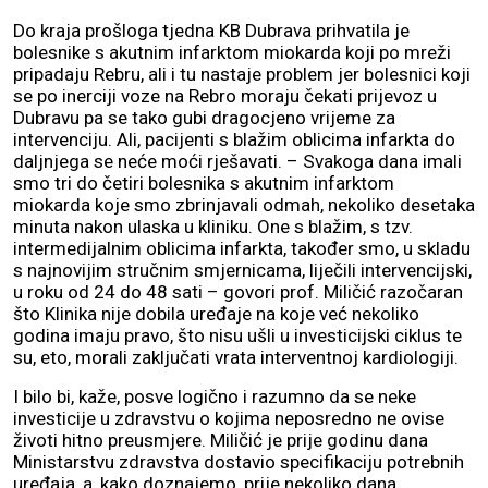
Do kraja prošloga tjedna KB Dubrava prihvatila je
bolesnike s akutnim infarktom miokarda koji po mreži
pripadaju Rebru, ali i tu nastaje problem jer bolesnici koji
se po inerciji voze na Rebro moraju čekati prijevoz u
Dubravu pa se tako gubi dragocjeno vrijeme za
intervenciju. Ali, pacijenti s blažim oblicima infarkta do
daljnjega se neće moći rješavati. – Svakoga dana imali
smo tri do četiri bolesnika s akutnim infarktom
miokarda koje smo zbrinjavali odmah, nekoliko desetaka
minuta nakon ulaska u kliniku. One s blažim, s tzv.
intermedijalnim oblicima infarkta, također smo, u skladu
s najnovijim stručnim smjernicama, liječili intervencijski,
u roku od 24 do 48 sati – govori prof. Miličić razočaran
što Klinika nije dobila uređaje na koje već nekoliko
godina imaju pravo, što nisu ušli u investicijski ciklus te
su, eto, morali zaključati vrata interventnoj kardiologiji.
I bilo bi, kaže, posve logično i razumno da se neke
investicije u zdravstvu o kojima neposredno ne ovise
životi hitno preusmjere. Miličić je prije godinu dana
Ministarstvu zdravstva dostavio specifikaciju potrebnih
uređaja, a, kako doznajemo, prije nekoliko dana