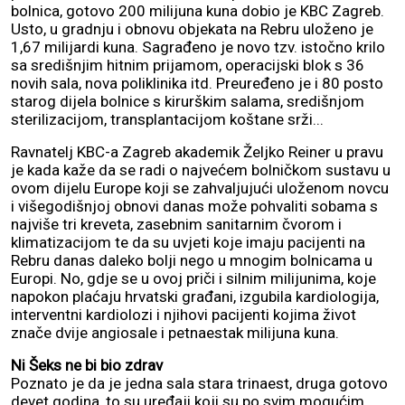
bolnica, gotovo 200 milijuna kuna dobio je KBC Zagreb.
Usto, u gradnju i obnovu objekata na Rebru uloženo je
1,67 milijardi kuna. Sagrađeno je novo tzv. istočno krilo
sa središnjim hitnim prijamom, operacijski blok s 36
novih sala, nova poliklinika itd. Preuređeno je i 80 posto
starog dijela bolnice s kirurškim salama, središnjom
sterilizacijom, transplantacijom koštane srži...
Ravnatelj KBC-a Zagreb akademik Željko Reiner u pravu
je kada kaže da se radi o najvećem bolničkom sustavu u
ovom dijelu Europe koji se zahvaljujući uloženom novcu
i višegodišnjoj obnovi danas može pohvaliti sobama s
najviše tri kreveta, zasebnim sanitarnim čvorom i
klimatizacijom te da su uvjeti koje imaju pacijenti na
Rebru danas daleko bolji nego u mnogim bolnicama u
Europi. No, gdje se u ovoj priči i silnim milijunima, koje
napokon plaćaju hrvatski građani, izgubila kardiologija,
interventni kardiolozi i njihovi pacijenti kojima život
znače dvije angiosale i petnaestak milijuna kuna.
Ni Šeks ne bi bio zdrav
Poznato je da je jedna sala stara trinaest, druga gotovo
devet godina, to su uređaji koji su po svim mogućim