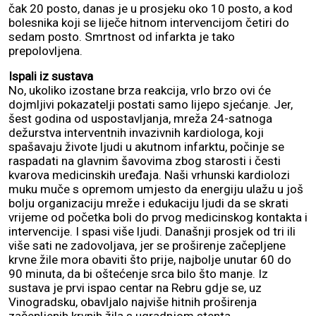
čak 20 posto, danas je u prosjeku oko 10 posto, a kod
bolesnika koji se liječe hitnom intervencijom četiri do
sedam posto. Smrtnost od infarkta je tako
prepolovljena.
Ispali iz sustava
No, ukoliko izostane brza reakcija, vrlo brzo ovi će
dojmljivi pokazatelji postati samo lijepo sjećanje. Jer,
šest godina od uspostavljanja, mreža 24-satnoga
dežurstva interventnih invazivnih kardiologa, koji
spašavaju živote ljudi u akutnom infarktu, počinje se
raspadati na glavnim šavovima zbog starosti i česti
kvarova medicinskih uređaja. Naši vrhunski kardiolozi
muku muče s opremom umjesto da energiju ulažu u još
bolju organizaciju mreže i edukaciju ljudi da se skrati
vrijeme od početka boli do prvog medicinskog kontakta i
intervencije. I spasi više ljudi. Današnji prosjek od tri ili
više sati ne zadovoljava, jer se proširenje začepljene
krvne žile mora obaviti što prije, najbolje unutar 60 do
90 minuta, da bi oštećenje srca bilo što manje. Iz
sustava je prvi ispao centar na Rebru gdje se, uz
Vinogradsku, obavljalo najviše hitnih proširenja