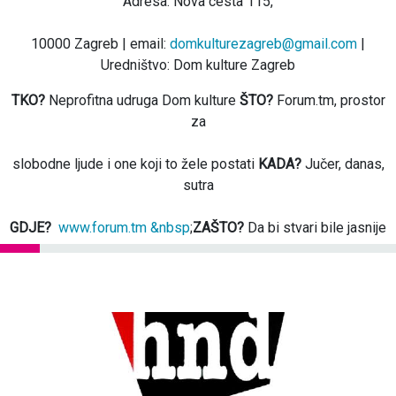
Adresa: Nova cesta 115,
10000 Zagreb | email:
domkulturezagreb@gmail.com
|
Uredništvo: Dom kulture Zagreb
TKO?
Neprofitna udruga Dom kulture
ŠTO?
Forum.tm, prostor
za
slobodne ljude i one koji to žele postati
KADA?
Jučer, danas,
sutra
GDJE?
www.forum.tm &nbsp
;
ZAŠTO?
Da bi stvari bile jasnije