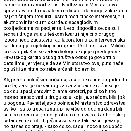
parametrima amortizirani. Nadležno je Ministarstvo
upozoravano da su sale na izdisaju i da mogu zakazati u
najkritičnijem trenutku, usred medicinske intervencije u
akutnom infarktu miokarda, s nesagledivim
posljedicama za pacijenta. I, eto, dogodilo se, da su i
jedna i druga sala u teškom kvaru i nije bilo drugog
izbora nego zaustaviti rad laboratorija za intervencijsku
kardiologiju i cjelokupni program. Prof. dr. Davor Miličić,
predstojnik Klinike za kardiologiju koji je i predsjednik
Hrvatskog kardiološkog društva odbio je govoriti o
detaljima, jer vjeruje da se Ministarstvo ovaj puta neće
oglušiti za hitne potrebe srčanih bolesnika.
Ali, prema bolničkim pričama, znalo se ranije dogoditi da
uređaj za vrijeme samog zahvata ispadne iz funkcije,
dok su u pacijentovim žilama kateteri, pa bi se hitno
morao prebacivati u drugu salu, koja je, srećom, bila još
u pogonu. Ravnateljstvo bolnice, Ministarstvo zdravstva,
svi koji su to trebali znati, prije više od godinu dana bili
su upozoreni na gorući problem u najvećoj kardiološkoj
ustanovi u zemlji. Liječnici su se nadali razumijevanju,
no danas se pitaju - kako će se, kada i hoće li se uopće