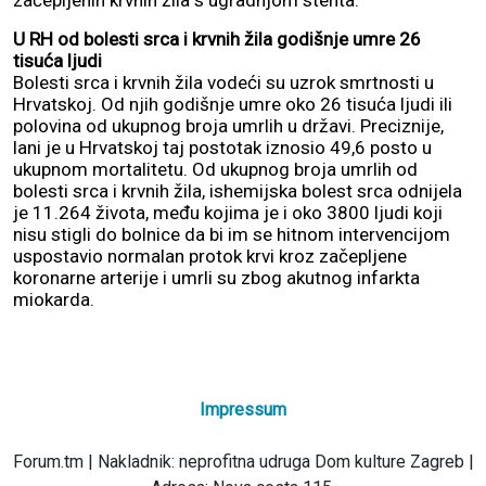
začepljenih krvnih žila s ugradnjom stenta.
U RH od bolesti srca i krvnih žila godišnje umre 26
tisuća ljudi
Bolesti srca i krvnih žila vodeći su uzrok smrtnosti u
Hrvatskoj. Od njih godišnje umre oko 26 tisuća ljudi ili
polovina od ukupnog broja umrlih u državi. Preciznije,
lani je u Hrvatskoj taj postotak iznosio 49,6 posto u
ukupnom mortalitetu. Od ukupnog broja umrlih od
bolesti srca i krvnih žila, ishemijska bolest srca odnijela
je 11.264 života, među kojima je i oko 3800 ljudi koji
nisu stigli do bolnice da bi im se hitnom intervencijom
uspostavio normalan protok krvi kroz začepljene
koronarne arterije i umrli su zbog akutnog infarkta
miokarda.
Impressum
Forum.tm | Nakladnik: neprofitna udruga Dom kulture Zagreb |