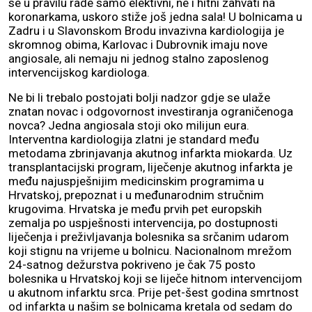
se u pravilu rade samo elektivni, ne i hitni zahvati na
koronarkama, uskoro stiže još jedna sala! U bolnicama u
Zadru i u Slavonskom Brodu invazivna kardiologija je
skromnog obima, Karlovac i Dubrovnik imaju nove
angiosale, ali nemaju ni jednog stalno zaposlenog
intervencijskog kardiologa.
Ne bi li trebalo postojati bolji nadzor gdje se ulaže
znatan novac i odgovornost investiranja ograničenoga
novca? Jedna angiosala stoji oko milijun eura.
Interventna kardiologija zlatni je standard među
metodama zbrinjavanja akutnog infarkta miokarda. Uz
transplantacijski program, liječenje akutnog infarkta je
među najuspješnijim medicinskim programima u
Hrvatskoj, prepoznat i u međunarodnim stručnim
krugovima. Hrvatska je među prvih pet europskih
zemalja po uspješnosti intervencija, po dostupnosti
liječenja i preživljavanja bolesnika sa srčanim udarom
koji stignu na vrijeme u bolnicu. Nacionalnom mrežom
24-satnog dežurstva pokriveno je čak 75 posto
bolesnika u Hrvatskoj koji se liječe hitnom intervencijom
u akutnom infarktu srca. Prije pet-šest godina smrtnost
od infarkta u našim se bolnicama kretala od sedam do