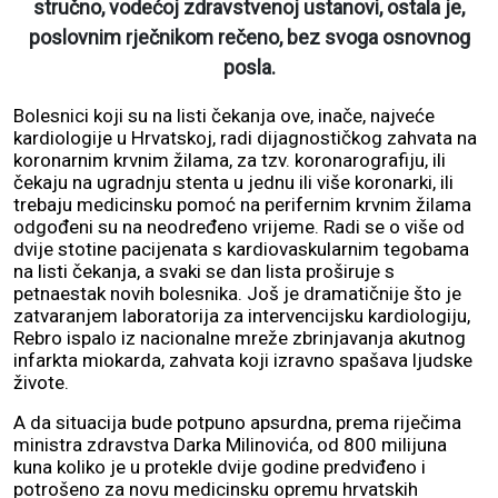
stručno, vodećoj zdravstvenoj ustanovi, ostala je,
poslovnim rječnikom rečeno, bez svoga osnovnog
posla.
Bolesnici koji su na listi čekanja ove, inače, najveće
kardiologije u Hrvatskoj, radi dijagnostičkog zahvata na
koronarnim krvnim žilama, za tzv. koronarografiju, ili
čekaju na ugradnju stenta u jednu ili više koronarki, ili
trebaju medicinsku pomoć na perifernim krvnim žilama
odgođeni su na neodređeno vrijeme. Radi se o više od
dvije stotine pacijenata s kardiovaskularnim tegobama
na listi čekanja, a svaki se dan lista proširuje s
petnaestak novih bolesnika. Još je dramatičnije što je
zatvaranjem laboratorija za intervencijsku kardiologiju,
Rebro ispalo iz nacionalne mreže zbrinjavanja akutnog
infarkta miokarda, zahvata koji izravno spašava ljudske
živote.
A da situacija bude potpuno apsurdna, prema riječima
ministra zdravstva Darka Milinovića, od 800 milijuna
kuna koliko je u protekle dvije godine predviđeno i
potrošeno za novu medicinsku opremu hrvatskih