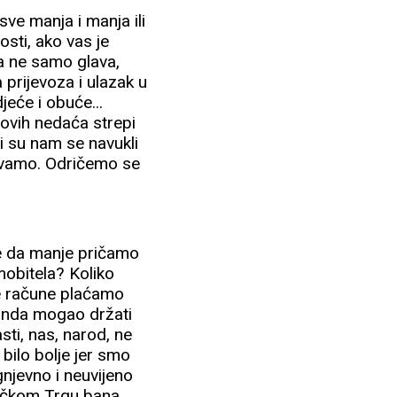
sve manja i manja ili
sti, ako vas je
 a ne samo glava,
prijevoza i ulazak u
jeće i obuće...
 ovih nedaća strepi
i su nam se navukli
javamo. Odričemo se
je da manje pričamo
mobitela? Koliko
ve račune plaćamo
 onda mogao držati
sti, nas, narod, ne
 bilo bolje jer smo
gnjevno i neuvijeno
bačkom Trgu bana