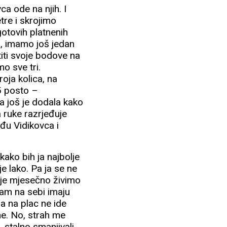
a ode na njih. I
tre i skrojimo
otovih platnenih
a, imamo još jedan
titi svoje bodove na
o sve tri.
oja kolica, na
15 posto –
a još je dodala kako
 ruke razrjeđuje
eđu Vidikovca i
ako bih ja najbolje
e lako. Pa ja se ne
oje mjesečno živimo
mam na sebi imaju
a na plac ne ide
ne. No, strah me
 stalno smanjivali