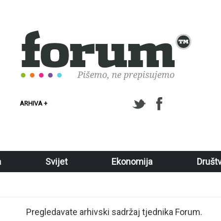
ARHIVA +
a
Svijet
Ekonomija
Društ
Pregledavate arhivski sadržaj tjednika Forum.