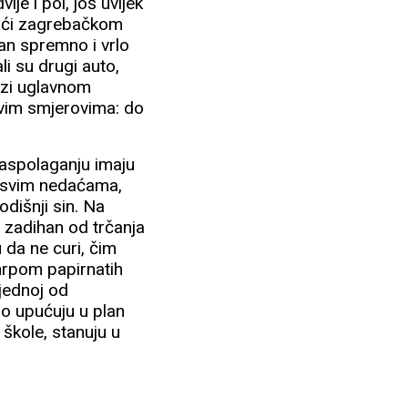
ije i pol, još uvijek
jući zagrebačkom
n spremno i vrlo
ali su drugi auto,
vozi uglavnom
 svim smjerovima: do
 raspolaganju imaju
oč svim nedaćama,
godišnji sin. Na
 zadihan od trčanja
 da ne curi, čim
e hrpom papirnatih
jednoj od
no upućuju u plan
 škole, stanuju u