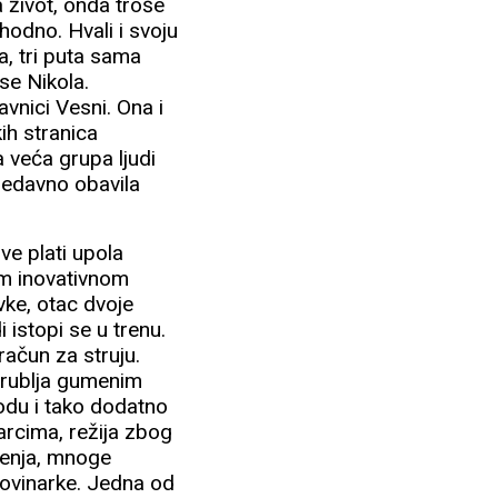
a život, onda troše
hodno. Hvali i svoju
a, tri puta sama
se Nikola.
avnici Vesni. Ona i
ih stranica
 veća grupa ljudi
 nedavno obavila
sve plati upola
ojom inovativnom
vke, otac dvoje
 istopi se u trenu.
račun za struju.
u rublja gumenim
odu i tako dodatno
arcima, režija zbog
ljenja, mnoge
novinarke. Jedna od