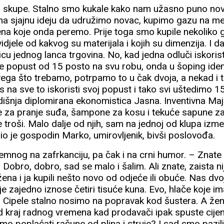
 skupe. Stalno smo kukale kako nam užasno puno novc
na sjajnu ideju da udružimo novac, kupimo gazu na me
ena koje onda peremo. Prije toga smo kupile nekoliko g
djele od kakvog su materijala i kojih su dimenzija. I d
icu jednog lanca trgovina. No, kad jedna odluči iskoris
ije popust od 15 posto na svu robu, onda u šoping idem
ga što trebamo, potrpamo to u čak dvoja, a nekad i tr
s na sve to iskoristi svoj popust i tako svi uštedimo 
odišnja diplomirana ekonomistica Jasna. Inventivna Maj
 za pranje suđa, šampone za kosu i tekuće sapune za
e troši. Malo dalje od njih, sam na jednoj od klupa izm
io je gospodin Marko, umirovljenik, bivši poslovođa.
mnog na zafrkanciju, pa čak i na crni humor. – Znate k
obro, dobro, sad se malo i šalim. Ali znate, zaista nij
ena i ja kupili nešto novo od odjeće ili obuće. Nas dv
je zajedno iznose četiri tisuće kuna. Evo, hlače koje i
. Cipele stalno nosimo na popravak kod šustera. A žen
ed kraj radnog vremena kad prodavači ipak spuste cije
o poplaćati račune od plina i struje? I sad smo pazili,