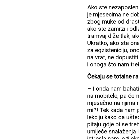
Ako ste nezaposleni,
je mjesecima ne dobi
zbog muke od drastič
ako ste zamrzili od
tramvaj diže tlak, a
Ukratko, ako ste on
za egzisteniciju, on
na vrat, ne dopusti
i onoga što nam treb
Čekaju se totalne r
– I onda nam bahati
na mobitele, pa ćem
mjesečno na njima n
mi?! Tek kada nam p
lekciju kako da ušte
pitaju gdje bi se tre
umijeće snalaženja i
istresla nam je tij