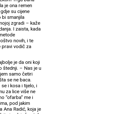
 da je ona remen
 gdje su cijene
 bi smanjila
 mojoj zgradi – kaže
anja. I zaista, kada
e metode
oštvo novih, i te
e pravi vodič za
bolje je da oni koji
 štednji. – Nas je u
ujem samo četiri
šta se ne baca.
 i kosa i tijelo, i
mu za lice više ne
mo “ofarba” me i
očima, pod jakim
a Ana Radić, koja je