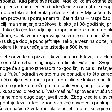
spolažu. Kad plate sve režije i vide koliko im ostane z
na precizno namijenjena i određena za ono što je neop
e do perfekcije dotjerala pečenje kruha. – Mjesečno dv
em protvanu i potraje nam tri, četiri dana – raspričao 
 cilj ima smanjenje troškova, blisko je i 38-godišnjoj pr
e i tako što često sudjeluju u kupnjama preko internetsk
ičkom, kolektivnom kupovanju kojem je cilj da udružena
 usluge dobije puno jeftinije. Tako je Vesnina obitelj
ojlera i klima uređaja te uštedjela 500 kuna.
ijete odvede na pizzu ili kazališnu predstavu, i uvijek 
sto ono što treba i njoj, prijavi stotinjak i više ljudi. Sv
ge će sigurno iznenaditi 42-godišnji Ivica s Trešnje
, u “fušu” odradi sve što mu se ponudi, a to što zaradi
ući rublje često mora prati, domislio se kako smanjiti 
učen na gradsku mrežu pa ima toplu vodu, on pri pranj
 u kupaonici direktno u “veš-mašinu” sprovede vruću v
ina ne mora dugo zagrijavati vodu. Zbog kredita u švic
in postaje težak uteg i zbog svih već navedenih poskup
em načinu života morala je unijeti i obitelj kolegice 