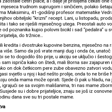
aostale četiri plaće, a i dalje je prisiljena čekati one dv
ri mjeseca trudnom suprugom i sinčićem, polako šeta
ma Maksimiru, 41-godišnji profesor matematike Vedra
njihov obiteljski “krizni” recept. Lani, u listopadu, prod
edita i tako se riješili mjesečnog utega. Preostali auto 
 od poznanika kupio polovni bicikl i sad “pedalira” u
ijatelja, do tržnice...
šili kredita i dvostruke kupovine benzina, mjesečno na
una više. Samo da još vrate manji dug i onda će, unat
 bi se to dogodilo što prije, u akciju se uključio i šesto
am ispriča kako on štedi, mali Borna sav zajapuren i
 kako on dok četkicom pere zube obavezno zatvori vodu
gasi svjetlo u njoj i kad nešto prolije, onda to ne briš
oju onda mama može oprati. Sjede ći pak u hladu, na 
a, igrajući se sa svojim mališanima, tri nas mame zbor
 Susjede su i dobre prijateljice, znaju se još iz osnovne
u godinu dana sve su tri postale mame.
tva