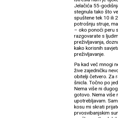
Jelačića 55-godišnja
stegnula tako što ve
spuštene tek 10 ili 
potrošnju struje, ma
– oko ponoći peru s
razgovarate s ljudi
preživljavanja, dozn
kako korisnih savjet
preživljavanje.
Pa kad već mnogi ne 
žive zajedničku nevo
obitelji četvero. Za
šnicla. Točno po je
Nema više ni dugog tu
gotovo. Nema više ni
upotrebljavam. Samo
kosu mi skrati prijat
prvosvibanjskim sun