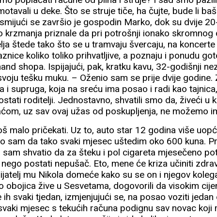
motavali u deke. Što se struje tiče, ha čujte, bude li ba
 smijući se završio je gospodin Marko, dok su dvije 20
o krzmanja priznale da pri potrošnji ionako skromnog
lja štede tako što se u tramvaju švercaju, na koncerte
ulaznice koliko toliko prihvatljive, a poznaju i ponudu g
nd shopa. Ispijajući, pak, kratku kavu, 32-godišnji ne
svoju tešku muku. – Oženio sam se prije dvije godine.
a, ja i supruga, koja na sreću ima posao i radi kao tajnic
ati roditelji. Jednostavno, shvatili smo da, živeći u ku
om, uz sav ovaj užas od poskupljenja, ne možemo ima
š malo pričekati. Uz to, auto star 12 godina više uopć
nao sam da tako svaki mjesec uštedim oko 600 kuna. Pr
kad sam shvatio da za šteku i pol cigareta mjesečeno p
e nego postati nepušač. Eto, mene će kriza učiniti zdrav
rijatelj mu Nikola domeće kako su se on i njegov koleg
to obojica žive u Sesvetama, dogovorili da visokim ci
ih svaki tjedan, izmjenjujući se, na posao voziti jedan o
 svaki mjesec s tekućih računa podignu sav novac koji 