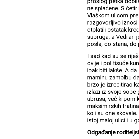
prošlog petka dobila z
neisplaćene. S četi
Vlaškom ulicom pre
razgovorljivo iznosi 
otplatili ostatak kr
supruga, a Vedran je
posla, do stana, do pr
I sad kad su se rije
dvije i pol tisuće k
ipak biti lakše. A da
maminu zamolbu da s
brzo je izrecitirao
izlazi iz svoje sobe 
ubrusa, već krpom k
maksimirskih tratin
koji su one skovale.
istoj maloj ulici i 
Odgađanje roditeljs