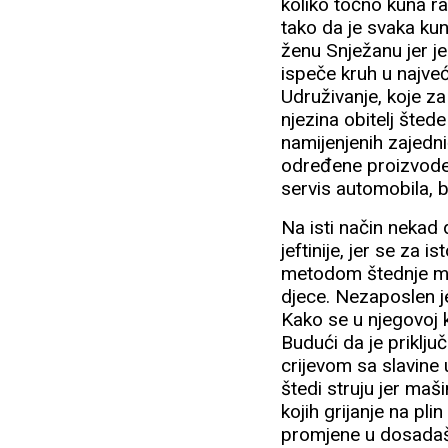
koliko točno kuna ra
tako da je svaka ku
ženu Snježanu jer j
ispeče kruh u najveć
Udruživanje, koje za
njezina obitelj šted
namijenjenih zajedn
određene proizvode i
servis automobila, b
Na isti način nekad d
jeftinije, jer se za i
metodom štednje mno
djece. Nezaposlen je
Kako se u njegovoj k
Budući da je priklj
crijevom sa slavine
štedi struju jer maš
kojih grijanje na pl
promjene u dosadašnj