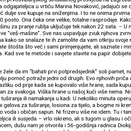
 odgajateljica u vrtiću Marina Novaković, jadajući se
ć dulje sve kupuje na sniženjima. I to ne onima prvima
20 posto. Ona čeka one velike, totalne rasprodaje. Kako
šinu za pranje rublja uključuje tek nakon 22 sata. – U
ve “veš-mašine”. Sve nas uspavljuje zvuk njihova zvrnd
ma kako se snalaze te ih zamolite da vam otkriju svoj
ate štošta što već i sami primjenjujete, ali saznate i mn
a. Kad sve te metode i savjete stavite na papir dobijet
žele da im “bahati prvi potpredsjednik” soli pamet, naj
lju pomoć potraže jedni od drugih. Evo njihovih priča o
 razliku od prije kada se kupovalo više hrane, sada kup
dan za svakoga. Viška hrane u našoj kući više nema. Ni
širanja ili namakanja u kadi. U nekoliko minuta operu se
 gelova za tuširanje, losiona za tijelo, a bogme ni kre
 voda i običan sapun. Ni frizeru više ne idem. Tu i ta
eljica ili susjeda – vrlo iskreno, ali s tugom u glasu i 
cem, dušu nam je otvorila i 56-godišnja radnica Diokij