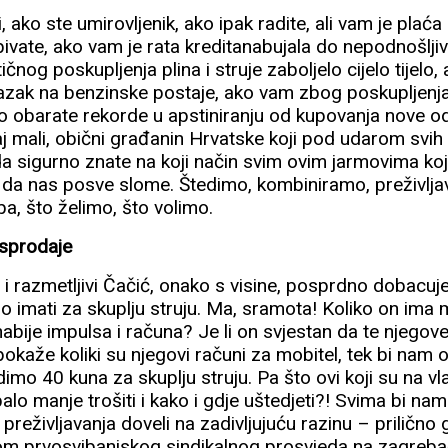
 ako ste umirovljenik, ako ipak radite, ali vam je plaća 
vate, ako vam je rata kreditanabujala do nepodnošljivo
nog poskupljenja plina i struje zaboljelo cijelo tijelo,
lazak na benzinske postaje, ako vam zbog poskupljenja 
ko obarate rekorde u apstiniranju od kupovanja nove od
aj mali, obični građanin Hrvatske koji pod udarom svih
da sigurno znate na koji način svim ovim jarmovima koj
ti da nas posve slome. Štedimo, kombiniramo, preživl
a, što želimo, što volimo.
asprodaje
 i razmetljivi Čačić, onako s visine, posprdno dobacu
o imati za skuplju struju. Ma, sramota! Koliko on ima 
abije impulsa i računa? Je li on svjestan da te njego
okaže koliki su njegovi računi za mobitel, tek bi nam
dimo 40 kuna za skuplju struju. Pa što ovi koji su na vla
balo manje trošiti i kako i gdje uštedjeti?! Svima bi nam
 preživljavanja doveli na zadivljujuću razinu – prilično 
ekom prvosvibanjskog sindikalnog prosvjeda na zagre