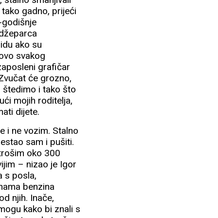
š tako gadno, prijeći
-godišnje
 džeparca
 idu ako su
otovo svakog
zaposleni grafičar
 Zvučat će grozno,
a, štedimo i tako što
ći mojih roditelja,
ti dijete.
e i ne vozim. Stalno
estao sam i pušiti.
otrošim oko 300
ijim – nizao je Igor
a s posla,
jenama benzina
d njih. Inače,
mogu kako bi znali s