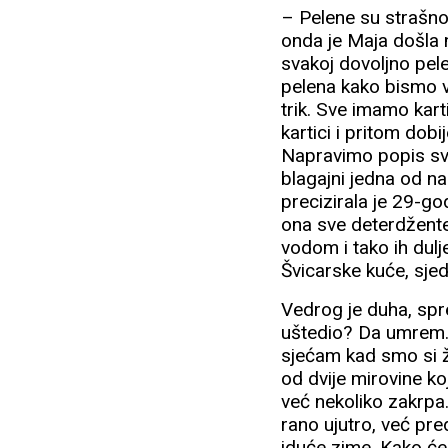
– Pelene su strašno
onda je Maja došla 
svakoj dovoljno pel
pelena kako bismo vi
trik. Sve imamo kart
kartici i pritom dob
Napravimo popis sve
blagajni jedna od na
precizirala je 29-g
ona sve deterdžente
vodom i tako ih dulj
Švicarske kuće, sjed
Vedrog je duha, spre
uštedio? Da umrem. D
sjećam kad smo si ž
od dvije mirovine ko
već nekoliko zakrpa
rano ujutro, već pr
iduće zime. Kako ćem