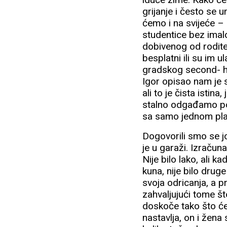
grijanje i često se u
ćemo i na svijeće –
studentice bez imal
dobivenog od rodite
besplatni ili su im 
gradskog second- ha
Igor opisao nam je 
ali to je čista istin
stalno odgađamo post
sa samo jednom plać
Dogovorili smo se jo
je u garaži. Izraču
Nije bilo lako, ali 
kuna, nije bilo drug
svoja odricanja, a p
zahvaljujući tome š
doskoče tako što će 
nastavlja, on i žena