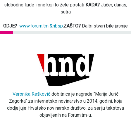
slobodne ljude i one koji to žele postati
KADA?
Jučer, danas,
sutra
GDJE?
www.forum.tm &nbsp
;
ZAŠTO?
Da bi stvari bile jasnije
Veronika Rešković
dobitnica je nagrade "Marija Jurić
Zagorka" za internetsko novinarstvo u 2014. godini, koju
dodjeljuje Hrvatsko novinarsko društvo, za seriju tekstova
objavljenih na Forum.tm-u.