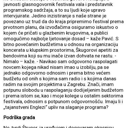
javnosti glasnogovornik festivala vala i predstavnik
programskog sadržaja, a to su ljudi koje upravo
intervjuirate. Jedino inzistiranje s naše strane je
povezano uz trud da do kraja pripremimo festival prema
prvotnom planu, da izvođačima osiguramo iskustvo o
kojem će pričati u glazbenim krugovima, a publici
omogućimo najbolje ljetovanje dosad – kaže Pavić. S
bitno povećanim budžetima u odnosu na organizaciju
koncerata u klupskim prostorima, Škugorovi apetiti za
bendovima koji su mu inače izvan dohvata ne rastu. -
Nimalo – kaže. - Navikao sam odgovorno raspolagati
novcem kojega nikad nisam imao u izobilju, pa se
jednako odgovorno odnosim i prema bitno većem
budžetu od onih s kojima sam radio i s kojima danas
radim na svojim projektima u Zagrebu. Znači, imam
potpunu slobodu u raspolaganju dodijeljenim budžetom
i prema istom se, kao i moje kolege u ostalim sektorima
festivala, odnosim s potpunom odgovornošću. Imaju li i
„tajanstveni Englezi“ upliv na slaganje programa?
Podrška grada
Ne, tvrdi Škugor, ja uređujem i dogovaram okosnicu