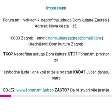
Impressum
Forum.tm | Nakladnik: neprofitna udruga Dom kulture Zagreb |
Adresa: Nova cesta 115,
10000 Zagreb | email:
domkulturezagreb@gmail.com
|
Uredništvo: Dom kulture Zagreb
TKO?
Neprofitna udruga Dom kulture
ŠTO?
Forum.tm, prostor
za
slobodne ljude i one koji to žele postati
KADA?
Jučer, danas,
sutra
GDJE?
www.forum.tm &nbsp
;
ZAŠTO?
Da bi stvari bile jasnije