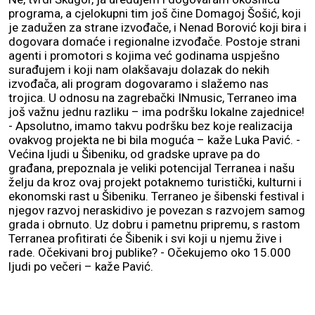
programa, a cjelokupni tim još čine Domagoj Šošić, koji
je zadužen za strane izvođače, i Nenad Borović koji bira i
dogovara domaće i regionalne izvođače. Postoje strani
agenti i promotori s kojima već godinama uspješno
surađujem i koji nam olakšavaju dolazak do nekih
izvođača, ali program dogovaramo i slažemo nas
trojica. U odnosu na zagrebački INmusic, Terraneo ima
još važnu jednu razliku – ima podršku lokalne zajednice!
- Apsolutno, imamo takvu podršku bez koje realizacija
ovakvog projekta ne bi bila moguća – kaže Luka Pavić. -
Većina ljudi u Šibeniku, od gradske uprave pa do
građana, prepoznala je veliki potencijal Terranea i našu
želju da kroz ovaj projekt potaknemo turistički, kulturni i
ekonomski rast u Šibeniku. Terraneo je šibenski festival i
njegov razvoj neraskidivo je povezan s razvojem samog
grada i obrnuto. Uz dobru i pametnu pripremu, s rastom
Terranea profitirati će Šibenik i svi koji u njemu žive i
rade. Očekivani broj publike? - Očekujemo oko 15.000
ljudi po večeri – kaže Pavić.