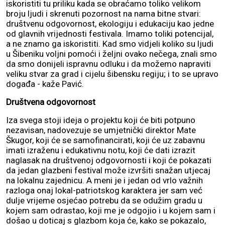
iskoristiti tu priliku kada se obraćamo toliko velikom
broju ljudi i skrenuti pozornost na nama bitne stvari:
društvenu odgovornost, ekologiju i edukaciju kao jedne
od glavnih vrijednosti festivala. Imamo toliki potencijal,
a ne znamo ga iskoristiti. Kad smo vidjeli koliko su ljudi
u Šibeniku voljni pomoći i željni ovako nečega, znali smo
da smo donijeli ispravnu odluku i da možemo napraviti
veliku stvar za grad i cijelu šibensku regiju; i to se upravo
događa - kaže Pavić.
Društvena odgovornost
Iza svega stoji ideja o projektu koji će biti potpuno
nezavisan, nadovezuje se umjetnički direktor Mate
Škugor, koji će se samofinancirati, koji će uz zabavnu
imati izraženu i edukativnu notu, koji će dati izrazit
naglasak na društvenoj odgovornosti i koji će pokazati
da jedan glazbeni festival može izvršiti snažan utjecaj
na lokalnu zajednicu. A meni je i jedan od vrlo važnih
razloga onaj lokal-patriotskog karaktera jer sam već
dulje vrijeme osjećao potrebu da se odužim gradu u
kojem sam odrastao, koji me je odgojio i u kojem sam i
došao u doticaj s glazbom koja će, kako se pokazalo,