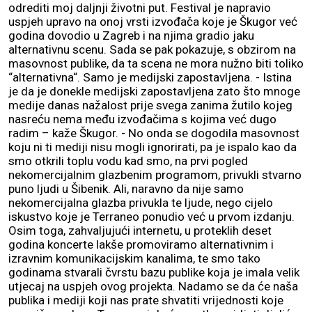
odrediti moj daljnji životni put. Festival je napravio
uspjeh upravo na onoj vrsti izvođača koje je Škugor već
godina dovodio u Zagreb i na njima gradio jaku
alternativnu scenu. Sada se pak pokazuje, s obzirom na
masovnost publike, da ta scena ne mora nužno biti toliko
“alternativna“. Samo je medijski zapostavljena. - Istina
je da je donekle medijski zapostavljena zato što mnoge
medije danas nažalost prije svega zanima žutilo kojeg
nasreću nema među izvođačima s kojima već dugo
radim – kaže Škugor. - No onda se dogodila masovnost
koju ni ti mediji nisu mogli ignorirati, pa je ispalo kao da
smo otkrili toplu vodu kad smo, na prvi pogled
nekomercijalnim glazbenim programom, privukli stvarno
puno ljudi u Šibenik. Ali, naravno da nije samo
nekomercijalna glazba privukla te ljude, nego cijelo
iskustvo koje je Terraneo ponudio već u prvom izdanju.
Osim toga, zahvaljujući internetu, u proteklih deset
godina koncerte lakše promoviramo alternativnim i
izravnim komunikacijskim kanalima, te smo tako
godinama stvarali čvrstu bazu publike koja je imala velik
utjecaj na uspjeh ovog projekta. Nadamo se da će naša
publika i mediji koji nas prate shvatiti vrijednosti koje