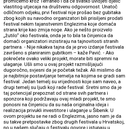
promičemo kroz Terraneo i da će svatko uvidjeti djelić
vlastitog utjecaja na društvenu odgovornost. Unatoč
odličnom odjeku, prvi festival nije prošao bez gubitaka
zbog kojih su navodno organizatori bili prisiljeni prodati
festival nekim tajanstvenim Englezima koje domaća
strana krije kao zmija noge. Ako je nešto proizvelo
„žutilo“ oko festivala, onda je to bila ta činjenica da
domaći organizatori inzistiraju na tajnovitosti stranih
partnera. - Nije nikakva tajna da je prvo izdanje festivala
završeno s planiranim gubitkom – kaže Pavić. - Ako
pokrećete ovako veliki projekt, morate biti spremni na
ulaganje. Ušli smo u ovaj projekt razmišljajući
dugoročno, svjesni da je početak težak. Ali mislimo da
je najbitnije postavljanje temelja na kojima se gradi sam
festival. Jedan temelj su vrijednosti koje sam naveo, a
drugi temelj su ljudi koji rade festival. Sretni smo da je
taj potencijal prepoznat od strane svih partnera i
sponzora koji podržavaju ovaj mladi projekt, te smo
ponosni na činjenicu da su naša originalna ideja i
realizacija privukli investitore i ulaganje u Šibenik. U
ovom projektu se ne radi o Englezima, jasno nam je da
su takve pretpostavke zbog drugih festivala u Hrvatskoj,
no u našem slučaju o festivalu govore i istupaju u