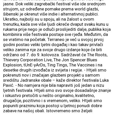
jasne. Dok veliki zagrebački festival više ide srednjom
strujom, uz određene pomake prema world glazbi,
šibenski je okrenut više indie i alternativnoj publici.
Ukratko, najbolji su u spoju, ali na žalost u ovom
trenutku, kada sve više ljudi okreće dvaput svaku kunu u
rukama prije nego je odluči proslijediti dalje, publika koja
kombinira više festivala postaje sve rjeđa. Međutim, da
se vratimo na početak. Terraneo je već u svojoj prvoj
godini postao veliki ljetni događaj i kao takav privlači
veliko zanima nje za svoje drugo izdanje koje će biti
održano od 7. do 9. kolovoza. Sadržavat će The Roots,
Thievery Corporation Live, The Jon Spencer Blues
Explosion, tUnE-yArDs, Ting Tings, The Vaccines i na
desetke drugih izvođača iz svijeta i regije. - Htjeli smo
pokrenuti nov i značajan glazbeni projekt u samom
središtu Jadranske obale – kaže direktor festivala Luka
Pavić. - No namjera nije bila napraviti još jedan u nizu
ljetnih festivala. Htjeli smo svo svoje dosadašnje znanje
i iskustvo pretočiti u nešto originalno, kvalitetno,
drugačije, pozitivno i s vremenom, veliko. Htjeli smo
popuniti prazninu koja postoji u ljetnoj ponudi dobre
zabave na našoj obali. Istovremeno smo željeli