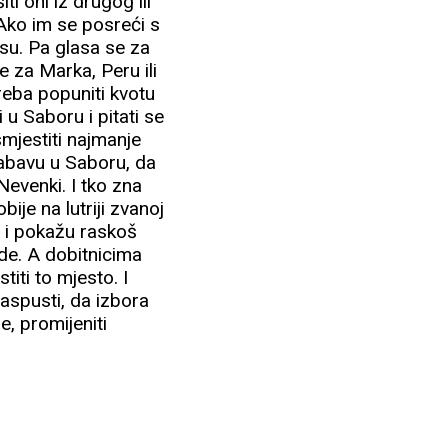
ti oni iz drugog ili
. Ako im se posreći s
su. Pa glasa se za
e za Marka, Peru ili
treba popuniti kvotu
i u Saboru i pitati se
smjestiti najmanje
zabavu u Saboru, da
evenki. I tko zna
ije na lutriji zvanoj
or i pokažu raskoš
de. A dobitnicima
iti to mjesto. I
raspusti, da izbora
e, promijeniti