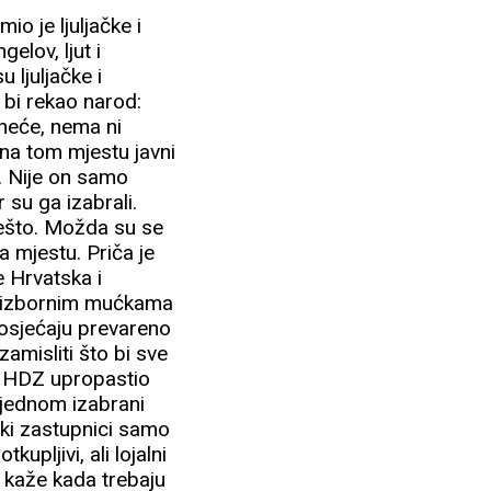
o je ljuljačke i
elov, ljut i
 ljuljačke i
o bi rekao narod:
 neće, nema ni
 na tom mjestu javni
. Nije on samo
r su ga izabrali.
 nešto. Možda su se
na mjestu. Priča je
e Hrvatska i
redizbornim mućkama
 osjećaju prevareno
zamisliti što bi sve
ve HDZ upropastio
 jednom izabrani
rski zastupnici samo
upljivi, ali lojalni
e kaže kada trebaju