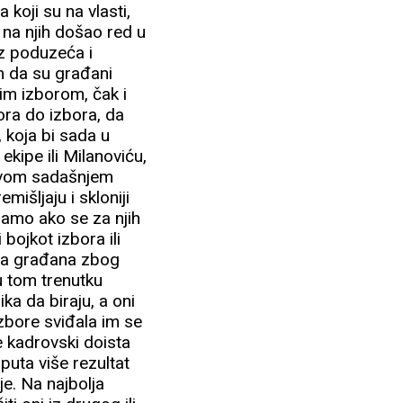
a koji su na vlasti,
e na njih došao red u
z poduzeća i
m da su građani
ojim izborom, čak i
ora do izbora, da
 koja bi sada u
ekipe ili Milanoviću,
egovom sadašnjem
mišljaju i skloniji
samo ako se za njih
 bojkot izbora ili
eva građana zbog
u tom trenutku
ka da biraju, a oni
izbore sviđala im se
e kadrovski doista
puta više rezultat
je. Na najbolja