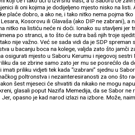
ni koji će i tako ući u izvršnu vlast, a u Saboru će završi
nici ili oni kojima je dodijeljeno mjesto nisko na listi
ke plaće dobro, a ako ne, i tako nitko nema pojma tko 
 Lesara, Kosorovu ili Glavaša (ako DIP ne zabrani), a n
a nitko na listiću neće ni doći. Ionako su stavljeni jer 
 imena po stranci, a to što će sutra baš njih troje sjedit
i tako nije važno. Već se sada vidi da je SDP spreman 
ustva u bacanju boca na kolege, valjda zato što jamči 
 osigurati mjesto u Saboru Kerumu i njegovoj sestri N
riliku da se zbrine samo zato jer mu se posrećilo da dob
i imati priliku vidjeti tek kada “izabrani” sjednu u Sab
načkog poltronstva i nezainteresiranosti za ono što ra
 nakon šest mjeseci će shvatiti da nikako ne mogu napust
iskreni, glasali poput Nazifa Memedija, da se Sabor ne 
 Jer, opasno je kad narod izlazi na izbore. Može, naim