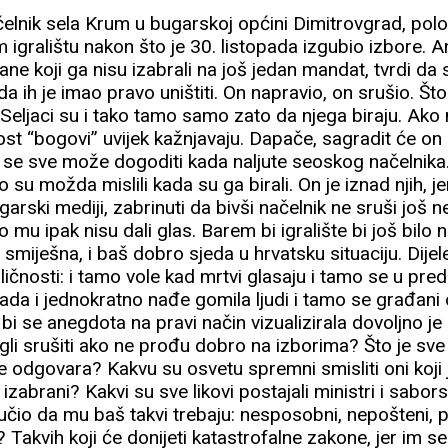
elnik sela Krum u bugarskoj općini Dimitrovgrad, polomi
 igralištu nakon što je 30. listopada izgubio izbore. Ang
e koji ga nisu izabrali na još jedan mandat, tvrdi da su
da ih je imao pravo uništiti. On napravio, on srušio. Št
Seljaci su i tako tamo samo zato da njega biraju. Ako
ost “bogovi” uvijek kažnjavaju. Dapače, sagradit će on
 se sve može dogoditi kada naljute seoskog načelnika
o su možda mislili kada su ga birali. On je iznad njih, je
garski mediji, zabrinuti da bivši načelnik ne sruši još
to mu ipak nisu dali glas. Barem bi igralište bi još bilo 
 smiješna, i baš dobro sjeda u hrvatsku situaciju. Dijel
ličnosti: i tamo vole kad mrtvi glasaju i tamo se u p
nada i jednokratno nađe gomila ljudi i tamo se građani
bi se anegdota na pravi način vizualizirala dovoljno je 
gli srušiti ako ne prođu dobro na izborima? Što je s
e odgovara? Kakvu su osvetu spremni smisliti oni koji
 izabrani? Kakvi su sve likovi postajali ministri i sabo
učio da mu baš takvi trebaju: nesposobni, nepošteni, potk
i? Takvih koji će donijeti katastrofalne zakone, jer im s