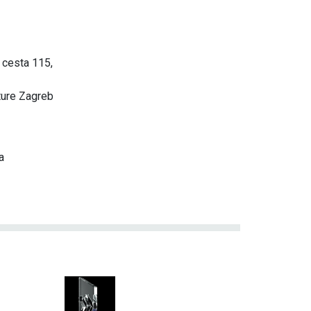
 cesta 115,
ture Zagreb
a