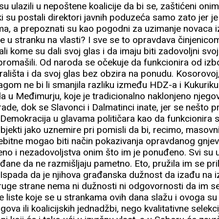
i su ulazili u nepoštene koalicije da bi se, zaštićeni onim
iki su postali direktori javnih poduzeća samo zato jer j
ma, a prepoznati su kao pogodni za uzimanje novaca i
e u stranku na vlasti? I sve se to opravdava činjenico
nali kome su dali svoj glas i da imaju biti zadovoljni sv
 promašili. Od naroda se očekuje da funkcionira od izb
ališta i da svoj glas bez obzira na ponudu. Kosorovoj,
vragom ne bi li smanjila razliku između HDZ-a i Kukuriku 
i da u Međimurju, koje je tradicionalno naklonjeno nj
 rade, dok se Slavonci i Dalmatinci inate, jer se nešto pre
Demokracija u glavama političara kao da funkcionira 
ubjekti jako uznemire pri pomisli da bi, recimo, masovni
nebitne mogao biti način pokazivanja opravdanog gnj
jeno i nezadovoljstva onim što im je ponuđeno. Svi su 
ane da ne razmišljaju pametno. Eto, pružila im se prili
ti. Ispada da je njihova građanska dužnost da izađu na 
 druge strane nema ni dužnosti ni odgovornosti da im s
e liste koje se u strankama ovih dana slažu i ovoga su 
ova ili koalicijskih jednadžbi, nego kvalitativne selekci