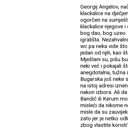
Georgij Angelov, nač
klackalice na dječjem
ogorčen na sumještan
klackalice njegove i 
bog dao, bog uzeo. 
igrališta. Nezahvaln
wc pa neka vide što
jedan od njih, kao št
Mještani su, pišu bu
neki već i pokajali š
anegdotalna, tužna i
Bugarska još neke s
na istoj adresi izne
nakon izbora. Ali da 
Bandić ili Kerum mo
misleći da nikome n
misle da su zauvijek
zato jer je netko odl
zbog vlastite korist