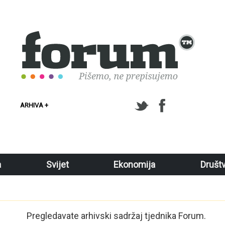
ARHIVA +
a
Svijet
Ekonomija
Društ
Pregledavate arhivski sadržaj tjednika Forum.