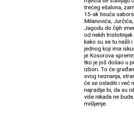
mjesta se stavljaju o
trećeg ešalona, zamje
15-ak tisuća sabors
Milanovića, Jurčića,
Jagodu do čijih imen
od nekih tristotinjak
kako su se tu našli 
jednog koji ima isk
je Kosorova spremna
tko je još došao u p
izbori. To će građan
svog neznanja, stra
će se osladiti i već
najradije bi, da su 
više nikada ne bude.
mišljenje.