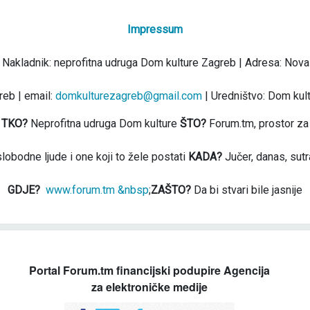
Impressum
 Nakladnik: neprofitna udruga Dom kulture Zagreb | Adresa: Nova
eb | email:
domkulturezagreb@gmail.com
| Uredništvo: Dom kul
TKO?
Neprofitna udruga Dom kulture
ŠTO?
Forum.tm, prostor za
slobodne ljude i one koji to žele postati
KADA?
Jučer, danas, sutr
GDJE?
www.forum.tm &nbsp
;
ZAŠTO?
Da bi stvari bile jasnije
Portal Forum.tm financijski podupire Agencija
za elektroničke medije